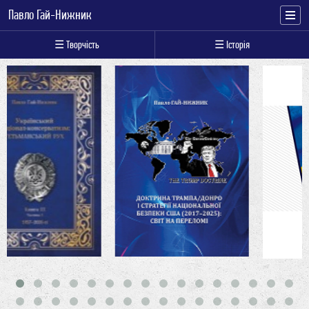
Павло Гай-Нижник
☰ Творчість
☰ Історія