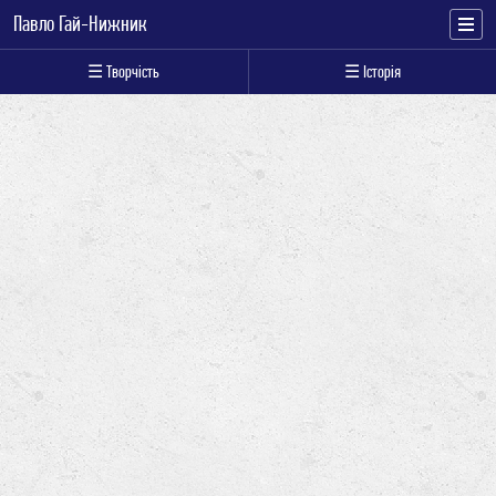
Павло Гай-Нижник
☰ Творчість
☰ Історія