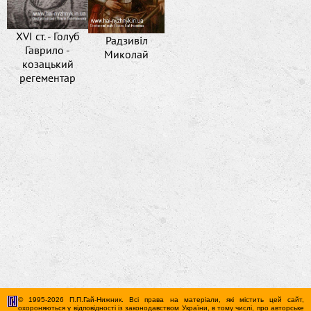
XVI ст. - Голуб
Радзивіл
Гаврило -
Миколай
козацький
регементар
© 1995-2026 П.П.Гай-Нижник. Всі права на матеріали, які містить цей сайт,
охороняються у відповідності із законодавством України, в тому числі, про авторське