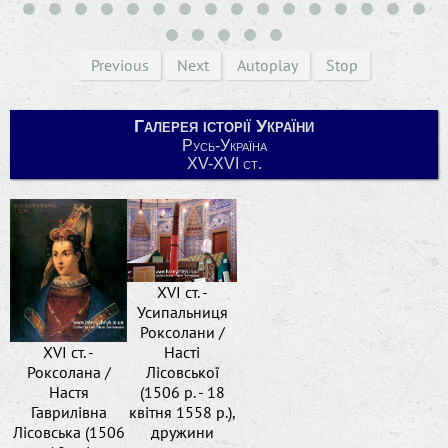
Previous
Next
Autoplay
Stop
Галерея історії України
Русь-Україна
XV-XVI ст.
XVI ст. -
Усипальниця
Роксолани /
XVI ст. -
Насті
Роксолана /
Лісовської
Настя
(1506 р. - 18
Гаврилівна
квітня 1558 р.),
Лісовська (1506
дружини