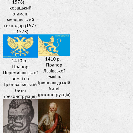
1578) —
козацький
отаман,
молдавський
господар (1577
—1578)
1410 р. -
1410 р. -
Прапор
Прапор
Львівської
Перемишльської
землі на
землі на
Грюнвальдській
Грюнвальдській
битві
битві
(реконструкція)
(реконструкція)