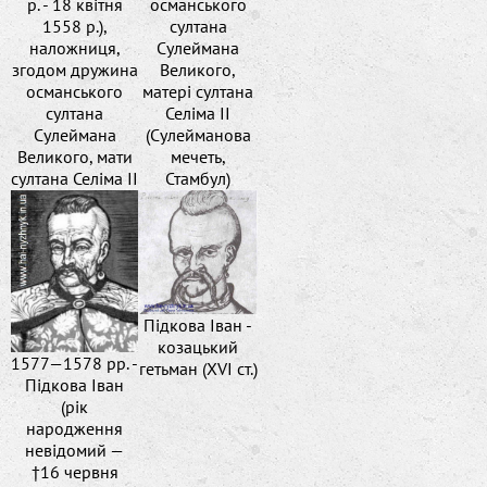
р. - 18 квітня
османського
1558 р.),
султана
наложниця,
Сулеймана
згодом дружина
Великого,
османського
матері султана
султана
Селіма ІІ
Сулеймана
(Сулейманова
Великого, мати
мечеть,
султана Селіма ІІ
Стамбул)
Підкова Іван -
козацький
1577—1578 рр. -
гетьман (XVI ст.)
Підкова Іван
(рік
народження
невідомий —
†16 червня