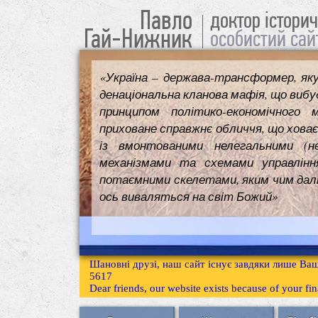
Павло
доктор істори
Гай-Нижник
особистий сай
«Україна – держава-трансформер, як
денаціональна кланова мафія, що вибуд
принципом політико-економічного 
приховане справжнє обличчя, що ховає
із вмонтованими нелегальними (н
механізмами та схемами управлінн
потаємними скелетами, яким чим далі т
ось виваляться на світ Божий»
Шановні друзі, наш сайт існує завдяки лише Ваш
5617
Dear friends, our website exists because of your f