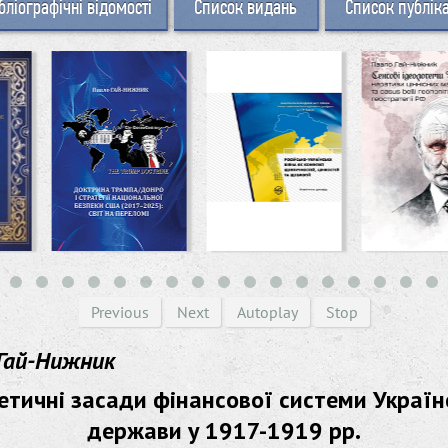
бліографічні відомості
Список видань
Список публік
Previous
Next
Autoplay
Stop
Гай-Нижник
етичні засади фінансової системи Україн
держави у 1917-1919 рр.