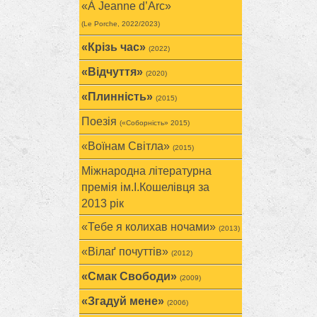
«À Jeanne d’Arc»
(Le Porche, 2022/2023)
«Крізь час»
(2022)
«Відчуття»
(2020)
«Плинність»
(2015)
Поезія
(«Соборність» 2015)
«Воїнам Cвітла»
(2015)
Міжнародна літературна
премія ім.І.Кошелівця за
2013 рік
«Тебе я колихав ночами»
(2013)
«Вілаґ почуттів»
(2012)
«Смак Свободи»
(2009)
«Згадуй мене»
(2006)