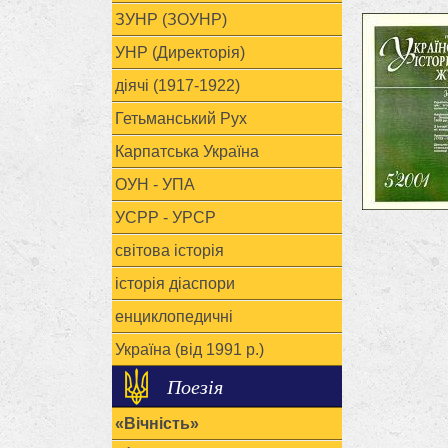
ЗУНР (ЗОУНР)
УНР (Директорія)
діячі (1917-1922)
Гетьманський Рух
Карпатська Україна
ОУН - УПА
УСРР - УРСР
світова історія
історія діаспори
енциклопедичні
Україна (від 1991 р.)
Поезія
«Вічність»