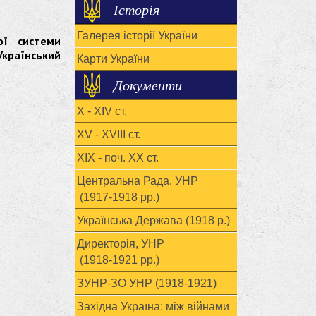
Історія
Галерея історії України
ої системи
країнський
Карти України
Документи
X - XIV ст.
XV - XVIII ст.
ХІХ - поч. ХХ ст.
Центральна Рада, УНР
(1917-1918 рр.)
Українська Держава (1918 р.)
Директорія, УНР
(1918-1921 рр.)
ЗУНР-ЗО УНР (1918-1921)
Західна Україна: між війнами