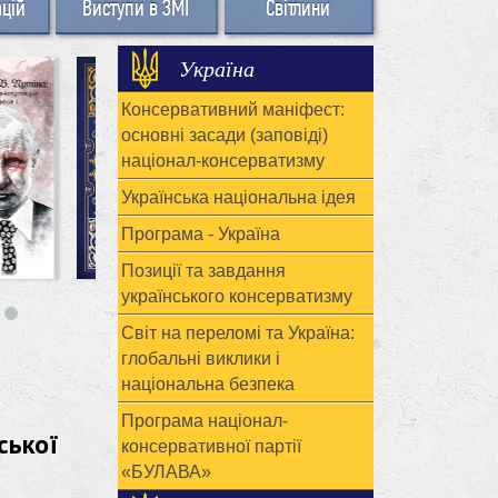
ацій
Виступи в ЗМІ
Світлини
Україна
Консервативний маніфест:
основні засади (заповіді)
націонал-консерватизму
Українська національна ідея
Програма - Україна
Позиції та завдання
українського консерватизму
Світ на переломі та Україна:
глобальні виклики і
національна безпека
Програма націонал-
ської
консервативної партії
«БУЛАВА»