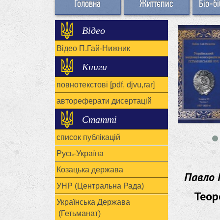
Головна
Життєпис
Біо-бі
Відео
Відео П.Гай-Нижник
Книги
повнотекстові [pdf, djvu,rar]
автореферати дисертацій
Статті
список публікацій
Русь-Україна
Козацька держава
Павло 
УНР (Центральна Рада)
Теор
Українська Держава
(Гетьманат)