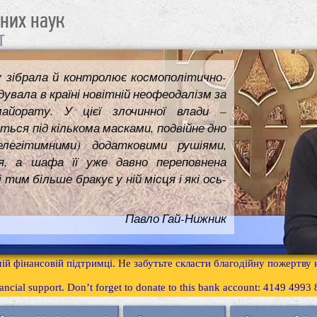
чних наук
т
у зібрала й контролює космополітично-
увала в країні новітній неофеодалізм за
майорату. У цієї злочинної влади –
ться під кількома масками, подвійне дно
елегітимними) додатковими рушіями,
я, а шафа її уже давно переповнена
им більше бракує у ній місця і які ось-
Павло Гай-Нижник
ій фінансовій підтримці. Не забутьте скласти благодійну пожертву
inancial support. Don’t forget to donate to this bank account: 4149 499