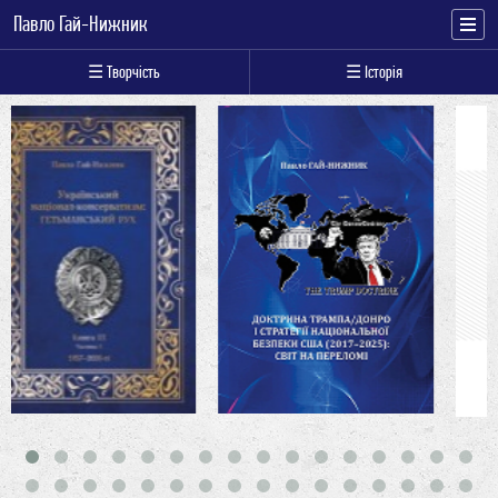
Павло Гай-Нижник
☰ Творчість
☰ Історія