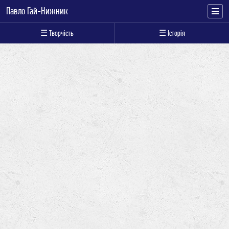
Павло Гай-Нижник
☰ Творчість
☰ Історія