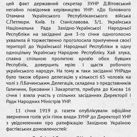
цей факт державний секретар ЗУНР Д.Вітовський
негайно повідомив керівництво УНР: «До Головного
Отамана Українського Республіканського війська
С.Петлюри. Київ. Із Станіславова. 3/1. Українська
Національна Рада Західно-Української Народньої
Республіки на засіданні дня 3-го січня одноголосно
ухвалила й торжественно проголосила прилучення своєї
території до Української Народньої Республіки в одну
одноцільну Українську Народню Республіку. Хай злука,
спаяна спільною пролитою кров’ю обох бувших
Республік, довершить мрію і щастя робочого
українського народу». На тому ж таки засіданні УНРади
було також обрано делегацію у кількості 65 чоловік на
чолі з Л.Бачинським. Делегація, складена з представників
Галичини, Буковини і Закарпаття, прибула до Києва 16
січня і взяла участь у спільних засіданнях Директорії і
Ради Народних Міністрів УНР.
11 січня 1919 р. газети опублікували офіційне
звернення голів усіх гілок влади ЗУНР до Директорії УНР
з увідомленням про ратифікацію Західною Україною
фастівських домовленостей: