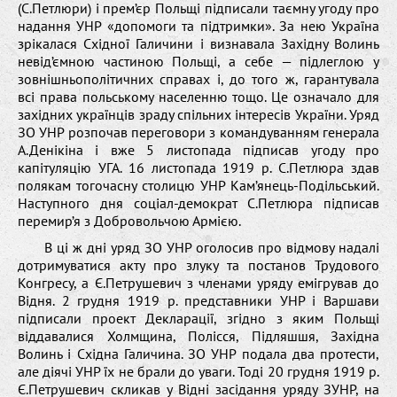
(С.Петлюри) і прем’єр Польщі підписали таємну угоду про
надання УНР «допомоги та підтримки». За нею Україна
зрікалася Східної Галичини і визнавала Західну Волинь
невід’ємною частиною Польщі, а себе — підлеглою у
зовнішньополітичних справах і, до того ж, гарантувала
всі права польському населенню тощо. Це означало для
західних українців зраду спільних інтересів України. Уряд
ЗО УНР розпочав переговори з командуванням генерала
А.Денікіна і вже 5 листопада підписав угоду про
капітуляцію УГА. 16 листопада 1919 р. С.Петлюра здав
полякам тогочасну столицю УНР Кам’янець-Подільський.
Наступного дня соціал-демократ С.Петлюра підписав
перемир’я з Добровольчою Армією.
В ці ж дні уряд ЗО УНР оголосив про відмову надалі
дотримуватися акту про злуку та постанов Трудового
Конгресу, а Є.Петрушевич з членами уряду емігрував до
Відня. 2 грудня 1919 р. представники УНР і Варшави
підписали проект Декларації, згідно з яким Польщі
віддавалися Холмщина, Полісся, Підляшшя, Західна
Волинь і Східна Галичина. ЗО УНР подала два протести,
але діячі УНР їх не брали до уваги. Тоді 20 грудня 1919 р.
Є.Петрушевич скликав у Відні засідання уряду ЗУНР, на