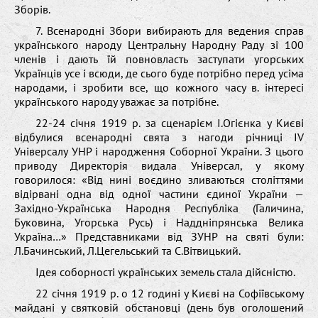
Зборів.
7. Всенародні Збори вибирають для ведения справ
українського народу Центральну Народну Раду зі 100
членів і дають їй повновласть заступати угорських
Українців усе і всюди, де сього буде потрібно перед усіма
народами, і зробити все, що кожного часу в. інтересі
українського народу уважає за потрібне.
22-24 січня 1919 р. за сценарієм І.Огієнка у Києві
відбулися всенародні свята з нагоди річниці IV
Універсалу УНР і народження Соборної України. З цього
приводу Директорія видала Універсал, у якому
говорилося: «Від нині воєдино зливаються століттями
відірвані одна від одної частини єдиної України —
Західно-Українська Народня Республіка (Галичина,
Буковина, Угорська Русь) і Наддніпрянська Велика
Україна…» Представниками від ЗУНР на святі були:
Л.Бачинський, Л.Цегельський та С.Вітвицький.
Ідея соборності українських земель стала дійсністю.
22 січня 1919 р. о 12 годині у Києві на Софіївському
майдані у святковій обстановці (день був оголошений