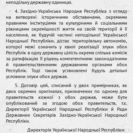
неподільну державну одиницю.
4. Західно-Українська Народня Республіка з огляду
на витворені історичними обставинами, окремими
правними інституціями та культурними й соціальними
ріжницями окремішності життя на своїй території й її
населення, як будучій частині неподільної Української
Народньої Республіки, дістає територіяльну автономію,
которої межі означить у хвилі реалізації злуки обох
Республік в одну державну цілість окрема спільна комісія
за ратифікацію її рішень компетентними законодатними
й правительственними державними органами обох
Республік. Тоді також установлені будуть детальні
условини злуки обох держав.
5. Договір цей, списаний у двох примірниках, як
двох окремих оригіналах, призначених по одному для
правительств кожної з обох держав, може бути
опублікований за згодою обох правительств, т.є.
Директорії Української Народньої Республіки й Ради
Державних Секретарів Західно-Української Народньої
Республіки.
Директорія Української Народньої Республіки: