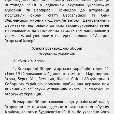
листопада 1918 р. здійснили окупацію українських
Буковини та Бессарабії. Приводом до інтервенції
послужили окремі статті Версальської та Сен-
Жерменської мирних угод між Антантою і Центральними
державами, відповідно до яких західноукраїнські землі
передавалися на автономних засадах тим національним
державам, які утворилися на терені колишньої Австро-
Угорської імперії.
Ухвала Всенародних зборів
угорських українців
21 січня 1919 року
1. Всенародні Збори угорських українців з дня 21
січня 1919 ухвалюють з’єдиненнє комітатів: Мараморош,
Угоча, Берег, Унг, Земплин, Шаріш, Спіж і Абауйторпа з
Соборною Україною, просячи, щоби нова держава при
виконанию сеї злуки узгляднила окреміше положеннє
угорських Українців.
Всенародні Збори заявляють, що український нарід
Угорщини не признає «десятого закона» про «Руську
Країну», даного в Будапешті в 1918 р., бо ухвалено його