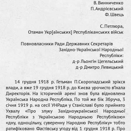
В. Винниченко
П. Андрієвський
Ф. Швець
С. Петлюра,
Отаман Укр[аїнських] Республіканських військ
Повновласники Ради Державних Секретарів
Західно-Української Народньої
Республіки:
д-р Льонгін Цегельський
д-р Дмитро Левицький
14 грудня 1918 р. Гетьман П.Скоропадський зрікся
влади, а вже 19 грудня 1918 р. до Києва урочисто в’їхала
Директорія. На історичній арені знов була відновлена
Українська Народна Республіка. По той же бік Збруча, 3
січня 1919 р. на сесії УНРади у Станіславі було прийнято
Ухвалу «Про злуку Західноукраїнської Народньої
Республіки з Українською Народньою Республікою»
«дну, одноцільну, суверенну Народню Республіку» тобто
ратифіковано Фастівську угоду від 1 грудня 1918 р. Про