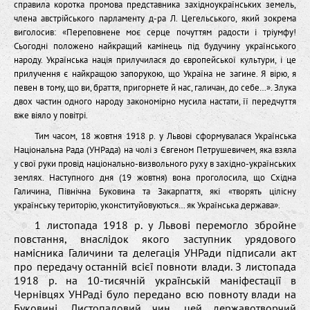
справила коротка промова представника західноукраїнських земель,
члена австрійського парламенту д-ра Л. Цегельського, який зокрема
виголосив: «Переповнене моє серце почуттям радости і тріумфу!
Сьогодні положено найкращий камінець під будучину українського
народу. Українська нація прилучилася до європейської культури, і це
прилучення є найкращою запорукою, що Україна не загине. Я вірю, я
певен в тому, що ви, браття, пригорнете й нас, галичан, до себе…». Злука
двох частин одного народу закономірно мусила настати, її передчуття
вже віяло у повітрі.
Тим часом, 18 жовтня 1918 р. у Львові сформувалася Українська
Національна Рада (УНРада) на чолі з Євгеном Петрушевичем, яка взяла
у свої руки провід національно-визвольного руху в західно-українських
землях. Наступного дня (19 жовтня) вона проголосила, що Східна
Галичина, Північна Буковина та Закарпаття, які «творять цілісну
українську територію, уконституйовуються… як Українська держава».
1 листопада 1918 р. у Львові перемогло збройне
повстання, внаслідок якого заступник урядового
намісника Галичини та делегація УНРади підписали акт
про передачу останній всієї повноти влади. З листопада
1918 р. на 10-тисячній українській маніфестації в
Чернівцях УНРаді було передано всю повноту влади на
Буковині. Листопадовий чин, цей державотворчий