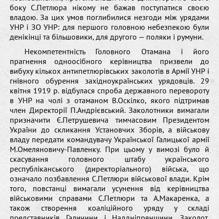
боку С.Петлюра нікому не бажав поступатися своєю
владою. За цих умов поглибилися незгоди між урядами
УНР і ЗО УНР: для першого головною небезпекою були
денікінці та більшовики, для другого — поляки і румуни.
Некомпетентність Головного Отамана і його
прагнення одноосібного керівництва призвели до
вибуху кількох антипетлюрівських заколотів в Армії УНР і
гнівного обурення західноукраїнських урядовців. 29
квітня 1919 р. відбулася спроба державного перевороту
в УНР на чолі з отаманом В.Оскілко, якого підтримав
член Директорії П.Андрієвський. Заколотники вимагали
призначити Є.Петрушевича тимчасовим Президентом
України до скликання Установчих Зборів, а військову
владу передати командувачу Української Галицької армії
М.Омеляновичу-Павленку. При цьому у вимозі було й
скасування головного штабу українського
республіканського (директоріального) війська, що
означало позбавлення С.Петлюри військової влади. Крім
того, повстанці вимагали усунення від керівництва
військовими справами С.Петлюри та А.Макаренка, а
також створення коаліційного уряду у складі
представників Галичини і Наддніпрянщини. Заколот,