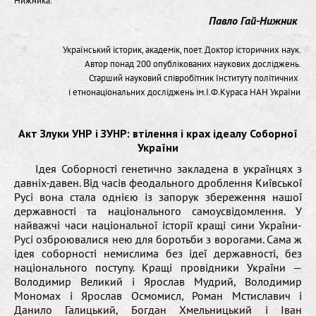
Нижника.
Павло Гай-Нижник
Український історик, академік, поет. Доктор історичних наук.
Автор понад 200 опублікованих наукових досліджень.
Старший науковий співробітник Інституту політичних
і етнонаціональних досліджень ім.І.Ф.Кураса НАН України
Акт Злуки УНР і ЗУНР: втілення і крах ідеалу Соборної
України
Iдея Соборності генетично закладена в українцях з
давніх-давен. Від часів феодального дроблення Київської
Русі вона стала однією із запорук збереження нашої
державності та національного самоусвідомлення. У
найважчі часи національної історії кращі сини України-
Русі озброювалися нею для боротьби з ворогами. Сама ж
ідея соборності немислима без ідеї державності, без
національного поступу. Кращі провідники України —
Володимир Великий і Ярослав Мудрий, Володимир
Мономах і Ярослав Осмомисл, Роман Мстиславич і
Данило Галицький, Богдан Хмельницький і Іван