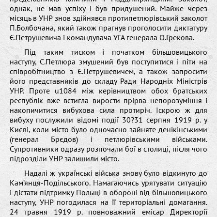
однак, не мав успіху і був придушений. Майже через
місяць в УНР знов здійнявся протипетлюрівський заколот
П.Болбочана, який також прагнув проголосити диктатуру
Є.Петрушевича і командувача УГА генерала О.Грекова.
Під таким тиском і початком більшовицького
наступу, С.Петлюра змушений був поступитися і піти на
співробітництво з Є.Петрушевичем, а також запросити
його представників до складу Ради Народніх Міністрів
УНР. Проте u1084 між керівництвом обох братських
республік вже встигла вирости прірва непорозуміння і
накопичитися вибухова сила протиріч. Іскрою ж для
вибуху послужили відомі події 30?31 серпня 1919 р. у
Києві, коли місто було одночасно зайняте денікінськими
(генерал Брєдов) і петлюрівськими військами.
Супротивники одразу розпочали бої в столиці, після чого
підрозділи УНР залишили місто.
Надалі ж українські війська знову було відкинуто до
Кам’янця-Подільського. Намагаючись урятувати ситуацію
і дістати підтримку Польщі в обороні від більшовицького
наступу, УНР погодилася на її територіальні домагання.
24 травня 1919 р. повноважний емісар Директорії