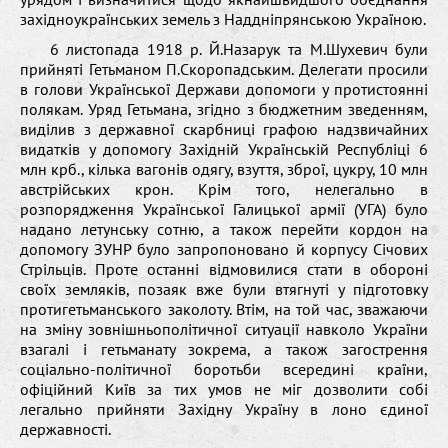
західноукраїнських земель з Наддніпрянською Україною.
6 листопада 1918 р. Й.Назарук та М.Шухевич були
прийняті Гетьманом П.Скоропадським. Делегати просили
в голови Української Держави допомоги у протистоянні
полякам. Уряд Гетьмана, згідно з бюджетним зведенням,
виділив з державної скарбниці графою надзвичайних
видатків у допомогу Західній Українській Республіці 6
млн крб., кілька вагонів одягу, взуття, зброї, цукру, 10 млн
австрійських крон. Крім того, нелегально в
розпорядження Української Галицької армії (УГА) було
надано летунську сотню, а також перейти кордон на
допомогу ЗУНР було запропоновано й корпусу Січових
Стрільців. Проте останні відмовилися стати в обороні
своїх земляків, позаяк вже були втягнуті у підготовку
протигетьманського заколоту. Втім, на той час, зважаючи
на зміну зовнішньополітичної ситуації навколо України
взагалі і гетьманату зокрема, а також загострення
соціально-політичної боротьби всередині країни,
офіційний Київ за тих умов не міг дозволити собі
легально прийняти Західну Україну в лоно єдиної
державності.