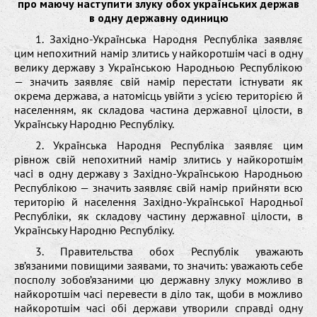
про маючу наступити злуку обох українських держав
в одну державну одиницю
1. Західно-Українська Народня Республіка заявляє
цим непохитний намір злитись у найкоротшім часі в одну
велику державу з Українською Народньою Республікою
— значить заявляє свій намір перестати істнувати як
окрема держава, а натомісць увійти з усією територією й
населенням, як складова частина державної цілости, в
Українську Народню Республіку.
2. Українська Народня Республіка заявляє цим
рівнож свій непохитний намір злитись у найкоротшім
часі в одну державу з Західно-Українською Народньою
Республікою — значить заявляє свій намір прийняти всю
територію й населення Західно-Української Народньої
Республіки, як складову частину державної цілости, в
Українську Народню Республіку.
3. Правительства обох Республік уважають
зв’язаними повищими заявами, то значить: уважають себе
посполу зобов’язаними цю державну злуку можливо в
найкоротшім часі перевести в діло так, щоби в можливо
найкоротшім часі обі держави утворили справді одну