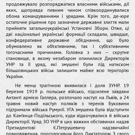
продовжувало розпоряджатися власними військами, дії
яких, щоправда певним чином співкоординувалися
обома командуваннями і урядами. Крім того, де-юре
остаточне рішення про зазначене державне злиття мали
прийняти загальноукраїнські Установчі Збори. Отже, ці
дві національні українські формації складали, швидше,
конфедеративне державне об’єднання, що було
обумовлено як об’єктивними, так і суб’єктивними
тогочасними причинами. Головна з них — скрутне
становище, в якому незабаром опинилися Директорія
УНР та її уряд, які змушені були під натиском
більшовицьких військ залишити майже всю територію
України.
Не менш трагічною виявилася і доля ЗУНР. 19
березня 1919 р. польське військо, підсилене завдяки
Антанті армією Галлера, розпочало наступ на Львів, а 24
травня новий наступ поляків з теренів Буковини
підтримали війська Румунії. УГА змушена була відступити
до Кам’янця-Подільського, куди відкочувалися й війська
Директорії. Уряд ЗО УНР в цих важких обставинах надав
Президентові Є.Петрушевичу надзвичайні
повноваження, проголосивши його Диктатором. З свого