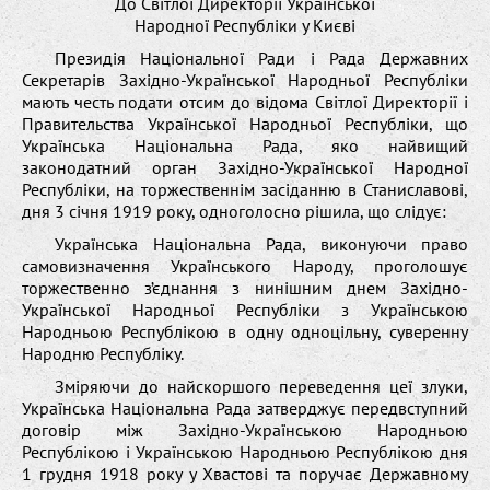
До Світлої Директорії Української
Народної Республіки у Києві
Президія Національної Ради і Рада Державних
Секретарів Західно-Української Народньої Республіки
мають честь подати отсим до відома Світлої Директорії і
Правительства Української Народньої Республіки, що
Українська Національна Рада, яко найвищий
законодатний орган Західно-Української Народної
Республіки, на торжественнім засіданню в Станиславові,
дня 3 січня 1919 року, одноголосно рішила, що слідує:
Українська Національна Рада, виконуючи право
самовизначення Українського Народу, проголошує
торжественно з’єднання з нинішним днем Західно-
Української Народньої Республіки з Українською
Народньою Республікою в одну одноцільну, суверенну
Народню Республіку.
Зміряючи до найскоршого переведення цеї злуки,
Українська Національна Рада затверджує передвступний
договір між Західно-Українською Народньою
Республікою і Українською Народньою Республікою дня
1 грудня 1918 року у Хвастові та поручає Державному