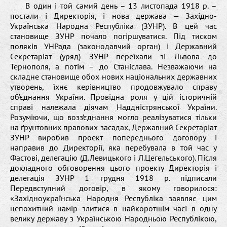
В один і той самий день – 13 листопада 1918 р. –
постали і Директорія, і нова держава — Західно-
Українська Народна Республіка (ЗУНР). В цей час
становище ЗУНР почало погіршуватися. Під тиском
поляків УНРада (законодавчий орган) і Державний
Секретаріат (уряд) ЗУНР переїхали зі Львова до
Тернополя, а потім – до Станіслава. Незважаючи на
складне становище обох нових національних державних
утворень, їхнє керівництво продовжувало справу
об’єднання України. Провідна роля у цій історичній
справі належала діячам Наддністрянської України.
Розуміючи, що возз’єднання могло реалізуватися тільки
на ґрунтовних правових засадах, Державний Секретаріат
ЗУНР виробив проект попереднього договору і
направив до Директорії, яка перебувала в той час у
Фастові, делегацію (Д.Левицького і Л.Цегельського). Після
докладного обговорення цього проекту Директорія і
делегація ЗУНР 1 грудня 1918 р. підписали
Передвступний договір, в якому говорилося:
«Західноукраїнська Народня Республіка заявляє цим
непохитний намір злитися в найкоротшім часі в одну
велику державу з Українською Народньою Республікою,