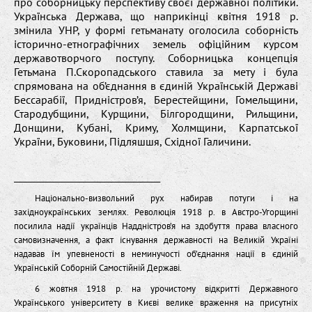
про соборницьку перспективу своєї державної політики.
Українська Держава, що наприкінці квітня 1918 р.
змінила УНР, у формі гетьманату оголосила соборність
історично-етнографічних земель офіційним курсом
державотворчого поступу. Соборницька концепція
Гетьмана П.Скоропадського ставила за мету і була
спрямована на об’єднання в єдиній Українській Державі
Бессарабії, Придністров’я, Берестейщини, Гомельщини,
Стародубщини, Курщини, Білгородщини, Рильщини,
Донщини, Кубані, Криму, Холмщини, Карпатської
України, Буковини, Підляшшя, Східної Галичини.
__________________________________________
Національно-визвольний рух набирав потуги і на
західноукраїнських землях. Революція 1918 р. в Австро-Угорщині
посилила надії українців Наддністров’я на здобуття права власного
самовизначення, а факт існування державності на Великій Україні
надавав їм упевненості в неминучості об’єднання нації в єдиній
Українській Соборній Самостійній Державі.
6 жовтня 1918 р. на урочистому відкритті Державного
Українського університету в Києві велике враження на присутніх