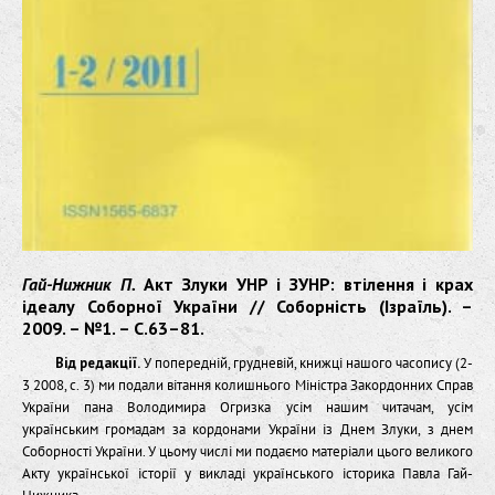
Гай-Нижник П.
Акт Злуки УНР і ЗУНР: втілення і крах
ідеалу Соборної України // Соборність (Ізраїль). –
2009. – №1. – С.63–81.
Від редакції.
У попередній, грудневій, книжці нашого часопису (2-
3 2008, с. 3) ми подали вітання колишнього Міністра Закордонних Справ
України пана Володимира Огризка усім нашим читачам, усім
українським громадам за кордонами України із Днем Злуки, з днем
Соборності України. У цьому числі ми подаємо матеріали цього великого
Акту української історії у викладі українського історика Павла Гай-