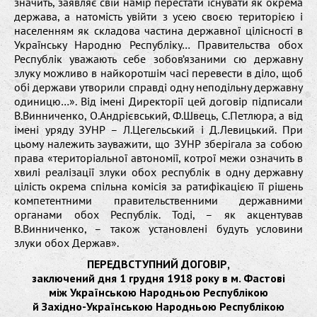
значить, заявляє свій намір перестати існувати як окрема
держава, а натомість увійти з усею своєю територією і
населенням як складова частина державної цілісності в
Українську Народню Республіку… Правительства обох
Республік уважають себе зобов’язаними сю державну
злуку можливо в найкоротшім часі перевести в діло, щоб
обі держави утворили справді одну неподільну державну
одиницю…». Від імені Директорії цей договір підписали
В.Винниченко, О.Андрієвський, Ф.Швець, С.Петлюра, а від
імені уряду ЗУНР – Л.Цегельський і Д.Левицький. При
цьому належить зауважити, що ЗУНР зберігала за собою
права «територіальної автономії, котрої межи означить в
хвилі реалізації злуки обох республік в одну державну
цілість окрема спільна комісія за ратифікацією її рішень
компетентними правительственними державними
органами обох Республік. Тоді, – як акцентував
В.Винниченко, – також установлені будуть условини
злуки обох Держав».
ПЕРЕДВСТУПНИЙ ДОГОВІР,
заключений дня 1 грудня 1918 року в м. Фастові
між Українською Народньою Республікою
й Західно-Українською Народньою Республікою