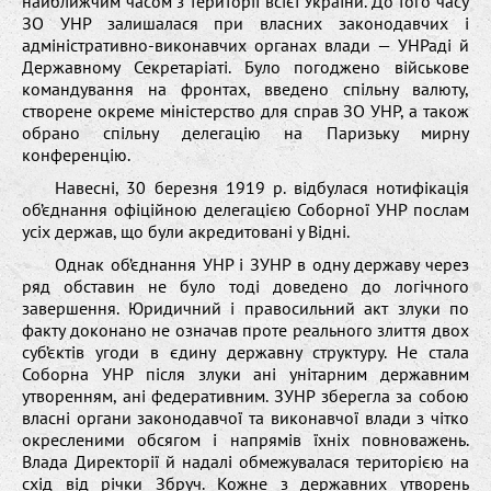
найближчим часом з території всієї України. До того часу
ЗО УНР залишалася при власних законодавчих і
адміністративно-виконавчих органах влади — УНРаді й
Державному Секретаріаті. Було погоджено військове
командування на фронтах, введено спільну валюту,
створене окреме міністерство для справ ЗО УНР, а також
обрано спільну делегацію на Паризьку мирну
конференцію.
Навесні, 30 березня 1919 р. відбулася нотифікація
об’єднання офіційною делегацією Соборної УНР послам
усіх держав, що були акредитовані у Відні.
Однак об’єднання УНР і ЗУНР в одну державу через
ряд обставин не було тоді доведено до логічного
завершення. Юридичний і правосильний акт злуки по
факту доконано не означав проте реального злиття двох
суб’єктів угоди в єдину державну структуру. Не стала
Соборна УНР після злуки ані унітарним державним
утворенням, ані федеративним. ЗУНР зберегла за собою
власні органи законодавчої та виконавчої влади з чітко
окресленими обсягом і напрямів їхніх повноважень.
Влада Директорії й надалі обмежувалася територією на
схід від річки Збруч. Кожне з державних утворень