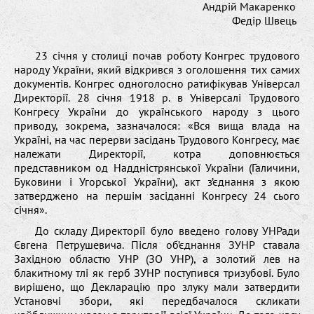
Андрій Макаренко
Федір Швець
23 січня у столиці почав роботу Конгрес трудового
народу України, який відкрився з оголошення тих самих
документів. Конгрес одноголосно ратифікував Універсал
Директорії. 28 січня 1918 р. в Універсалі Трудового
Конгресу України до українського народу з цього
приводу, зокрема, зазначалося: «Вся вища влада на
Україні, на час перерви засідань Трудового Конгресу, має
належати Директорії, котра доповнюється
представником од Наддністрянської України (Галичини,
Буковини і Угорської України), акт з’єднання з якою
затверджено на першім засіданні Конгресу 24 сього
січня».
До складу Директорії було введено голову УНРади
Євгена Петрушевича. Після об’єднання ЗУНР ставала
Західною областю УНР (ЗО УНР), а золотий лев на
блакитному тлі як герб ЗУНР поступився тризубові. Було
вирішено, що Декларацію про злуку мали затвердити
Установчі збори, які передбачалося скликати