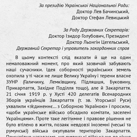
За президію Української Національної Ради:
Доктор Лев Бачинський,
Доктор Стефан Левицький
За Раду Державних Секретарів:
Доктор Ізидор Голубович, Президент
Доктор Льонгін Цегельський,
Державний Секретар і управитель закордонних справ
В цьому контексті слід вказати й ще на один
немаловажний момент, про який зазвичай забувають
наші сучасники. Ідея соборності українських земель
охопила у ті часи не лише Велику Україну і терени власне
ЗУНР (Галичину, Лемківщину, Підляшшя, Буковину,
Прикарпаття, Західне Поділля тощо), але й Закарпаття.
21 січня 1919 р. у Хусті 420 делегатів Всенародних
Зборів українців Закарпаття (т. зв. Угорської Руси)
ухвалили «з’єдиненнє… з Соборною Україною» і просили,
«щоби українське військо обсадило комітати, заселені
Українцями». Проте таке легітимне і правове рішення не
було втілено в життя, позаяк невдовзі іноземні (чеські та
румунські) війська окупували територію Закарпаття.
Принагідно нагадаємо, що румунські війська ще до кінця