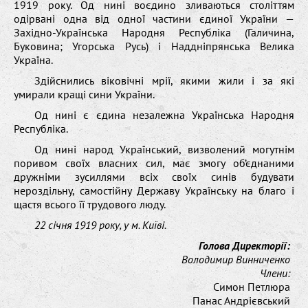
1919 року. Од нині воєдино зливаються століттям
одірвані одна від одної частини єдиної України —
Західно-Українська Народня Республіка (Галичина,
Буковина; Угорська Русь) і Наддніпрянська Велика
Україна.
Здійснились віковічні мрії, якими жили і за які
умирали кращі сини України.
Од нині є єдина незалежна Українська Народня
Республіка.
Од нині народ Український, визволений могутнім
поривом своїх власних сил, має змогу об’єднаними
дружніми зусиллями всіх своїх синів будувати
нероздільну, самостійну Державу Українську на благо і
щастя всього її трудового люду.
22 січня 1919 року, у м. Київі.
Голова Директорії:
Володимир Винниченко
Члени:
Симон Петлюра
Панас Андрієвський