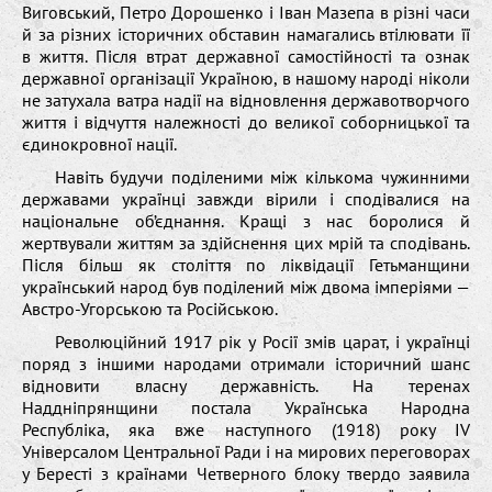
Виговський, Петро Дорошенко і Іван Мазепа в різні часи
й за різних історичних обставин намагались втілювати її
в життя. Після втрат державної самостійності та ознак
державної організації Україною, в нашому народі ніколи
не затухала ватра надії на відновлення державотворчого
життя і відчуття належності до великої соборницької та
єдинокровної нації.
Навіть будучи поділеними між кількома чужинними
державами українці завжди вірили і сподівалися на
національне об’єднання. Кращі з нас боролися й
жертвували життям за здійснення цих мрій та сподівань.
Після більш як століття по ліквідації Гетьманщини
український народ був поділений між двома імперіями —
Австро-Угорською та Російською.
Революційний 1917 рік у Росії змів царат, і українці
поряд з іншими народами отримали історичний шанс
відновити власну державність. На теренах
Наддніпрянщини постала Українська Народна
Республіка, яка вже наступного (1918) року IV
Універсалом Центральної Ради і на мирових переговорах
у Бересті з країнами Четверного блоку твердо заявила