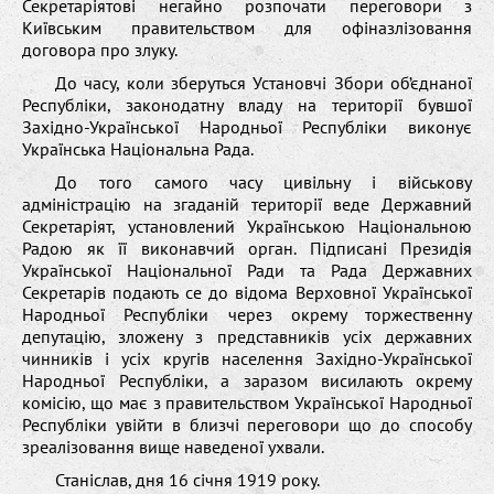
Секретаріятові негайно розпочати переговори з
Київським правительством для офіназлізовання
договора про злуку.
До часу, коли зберуться Установчі Збори об’єднаної
Республіки, законодатну владу на території бувшої
Західно-Української Народньої Республіки виконує
Українська Національна Рада.
До того самого часу цивільну і військову
адміністрацію на згаданій території веде Державний
Секретаріят, установлений Українською Національною
Радою як її виконавчий орган. Підписані Президія
Української Національної Ради та Рада Державних
Секретарів подають се до відома Верховної Української
Народньої Республіки через окрему торжественну
депутацію, зложену з представників усіх державних
чинників і усіх кругів населення Західно-Української
Народньої Республіки, а заразом висилають окрему
комісію, що має з правительством Української Народньої
Республіки увійти в близчі переговори що до способу
зреалізовання вище наведеної ухвали.
Станіслав, дня 16 січня 1919 року.