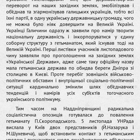
переворот на наших західних землях, змобілізував і
об’єднав та згармонізував галицьких українців, тобто всі
їхні партії, в одну українську державницьку громаду, чого
не можна було ніяк довершити на Великій Україні.
Українці Галичини одразу ж заявили про намір творити
національну державність і інкорпоруватися у єдину
соборну структуру з гетьманатом, який існував тоді на
Великій Україні. Перші листівки учасників листопадового
чину заявляли про проголошення на західних землях
«Української Держави», адже саме таку офіційну назву
мала гетьманська держава по обидва береги Дніпра зі
столицею в Києві. Проте перебіг зовнішніх військово-
політичних обставин і внутрішньої соціально-політичної
ситуації кардинально змінили шлях об’єднавчих
тенденцій і намірів усіх суб’єктів тогочасного
українського політикуму.
Тим часом на Наддніпрянщині радикальна
соціалістична опозиція готувалася до повалення
гетьманату П.Скоропадського. 5 листопада УНРада
вислала у Київ двох представників (Й.Назарука і
М.Шухевича), щоб встановити контакт з гетьманським
урядом і визначитися щодо якнайшвидшого об’єднання