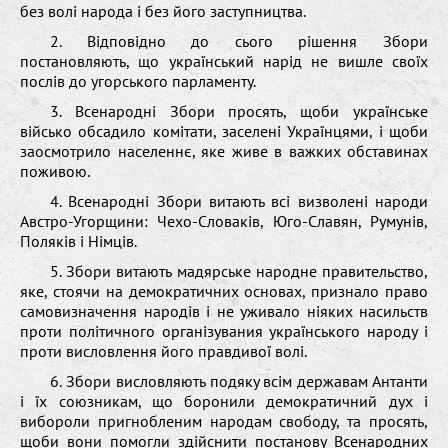
без волі народа і без його заступництва.
2. Відповідно до сього рішення Збори
постановляють, що український нарід не вишле своїх
послів до угорського парламенту.
3. Всенародні Збори просять, щоби українське
військо обсадило комітати, заселені Українцями, і щоби
заосмотрило населеннє, яке живе в важких обставинах
поживою.
4. Всенародні Збори витають всі визволені народи
Австро-Угорщини: Чехо-Словаків, Юго-Славян, Румунів,
Поляків і Німців.
5. Збори витають мадярське народне правительство,
яке, стоячи на демократичних основах, признало право
самовизначення народів і не уживало ніяких насильств
проти політичного організувания українського народу і
проти висловлення його правдивої волі.
6. Збори висловляють подяку всім державам Антанти
і їх союзникам, що боронили демократичний дух і
вибороли пригнобленим народам свободу, та просять,
щоби вони помогли здійснити постанову Всенародних