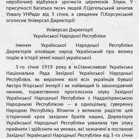
неробочим) відбулася урочиста церемонія Злуки. У
присутності багатьох тисяч людей Л.Цегельський зачитав
Ухвалу УНРади від 3 січня, а священик П.Корсунський
оголосив Універсал Директорії:
Універсал Директорії
Української Народної Республіки
Іменем Української Народньої Республіки
Директорія оповіщає народ Український про велику
подію в історії землі нашої української.
3-го січня 1919 року в м.Станиславові Українська
Національна Рада Західної Української Народньої
Республіки, як виразник волі всіх українців бувшої
Австро-Угорської імперії і як найвищий їх законодавчий
чинник, торжественно проголосила злуку Західної
Української Народньої Республіки з Наддніпрянською
Народньою Республікою — в одноцільну, суверенну
Народню Республіку. Вітаючи з великою радістю цей
історичний крок західних братів наших, Директорія
Української Народньої Республіки ухвалила тую злуку
прийняти і здійснити на умовах, які зазначені в постанові
Західної Української Народньої Республіки від 3-го січня