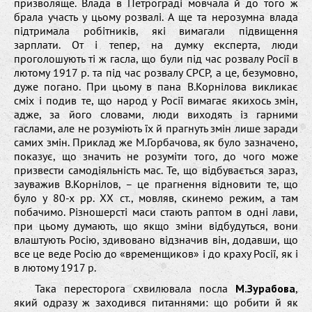
призволяще. Влада в Петрограді мовчала й до того ж
брала участь у цьому розвалі. А ще та нерозумна влада
підтримала робітників, які вимагали підвищення
зарплати. От і тепер, на думку експерта, люди
проголошують ті ж гасла, що були під час розвалу Росії в
лютому 1917 р. та під час розвалу СРСР, а це, безумовно,
дуже погано. При цьому в пана В.Корнілова викликає
сміх і подив те, що народ у Росії вимагає якихось змін,
адже, за його словами, люди виходять із гарними
гаслами, але не розуміють їх й прагнуть змін лише заради
самих змін. Приклад же М.Горбачова, як було зазначено,
показує, що значить не розуміти того, до чого може
призвести самодіяльність мас. Те, що відбувається зараз,
зауважив В.Корнілов, – це прагнення відновити те, що
було у 80-х рр. ХХ ст., мовляв, скинемо режим, а там
побачимо. Різношерсті маси стають раптом в одні лави,
при цьому думають, що якщо зміни відбудуться, вони
влаштують Росію, здивовано відзначив він, додавши, що
все це веде Росію до «временщиков» і до краху Росії, як і
в лютому 1917 р.
Така пересторога схвилювала посла
М.Зурабова
,
який одразу ж заходився питаннями: що робити й як