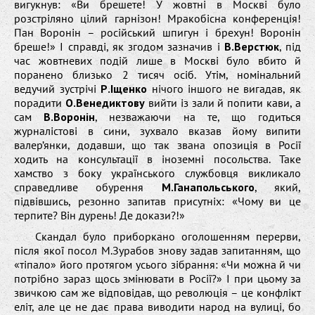
вигукнув: «Ви брешете! У жовтні в Москві було
розстріляно цілий гарнізон! Мракобісна конференція!
Пан Воронін – російський шпигун і брехун! Воронін
бреше!» І справді, як згодом зазначив і
В.Верстюк
, під
час жовтневих подій лише в Москві було вбито й
поранено близько 2 тисяч осіб. Утім, номінальний
ведучий зустрічі
Р.Іщенко
нічого іншого не вигадав, як
порадити
О.Венедиктову
вийти із зали й попити кави, а
сам
В.Воронін
, незважаючи на те, що годиться
журналістові в сини, зухвало вказав йому випити
валер’янки, додавши, що так звана опозиція в Росії
ходить на консультації в іноземні посольства. Таке
хамство з боку українського службовця викликало
справедливе обурення
М.Ганапольського
, який,
підвівшись, резонно запитав присутніх: «Чому ви це
терпите? Він дурень! Де докази?!»
Скандал було приборкано оголошенням перерви,
після якої посол М.Зурабов знову задав запитанням, що
«тіпало» його протягом усього зібрання: «Чи можна й чи
потрібно зараз щось змінювати в Росії?» І при цьому за
звичкою сам же відповідав, що революція – це конфлікт
еліт, але це не дає права виводити народ на вулиці, бо