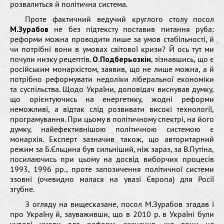
розвалиться й політична система.
Проте фактичний ведучий круглого столу посол
М.Зурабов
не без підтексту поставив питання руба:
реформи можна проводити лише за умов стабільності, й
чи потрібні вони в умовах світової кризи? Й ось тут ми
почули низку рецептів.
О.Подберьозкін
, зізнавшись, що є
російським монархістом, заявив, що не лише можна, а й
потрібно реформувати недоліки ліберальної економіки
та суспільства. Щодо України, доповідач виснував думку,
що орієнтуючись на енергетику, жодні реформи
неможливі, а відтак слід розвивати високі технології,
програмування. При цьому в політичному спектрі, на його
думку, найефективнішою політичною системою є
монархія. Експерт зазначив також, що авторитарний
режим за Б.Єльцина був сильніший, ніж зараз, за В.Путіна,
посилаючись при цьому на досвід виборчих процесів
1993, 1996 рр., проте запозичення політичної системи
ззовні (очевидно малася на увазі Європа) для Росії
згубне.
З огляду на вищесказане, посол М.Зурабов згадав і
про Україну й, зауваживши, що в 2010 р. в Україні були
чудові умови для реформ, зазначив, що вони не