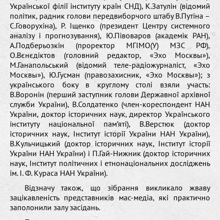
Української філії інституту країн СНД), К.Затулін (відомий
політик, радник голови передвиборчого штабу В.Путіна –
С.Говорухіна), Р. Іщенко (президент Центру системного
аналізу і прогнозування), Ю.Півоваров (академік РАН),
А.Подберьозкін (проректор МГІМО(У) МЗС РФ),
О.Вєнєдіктов (головний редактор, «Эхо Москвы»),
М.Ганапольський (відомий теле-радіожурналіст, «Эхо
Москвы»), Ю.Гусман (правозахисник, «Эхо Москвы»); з
українського боку в круглому столі взяли участь:
В.Воронін (перший заступник голови Державної архівної
служби України), В.Солдатенко (член-кореспондент НАН
України, доктор історичних наук, директор Українського
інституту національної пам’яті), В.Верстюк (доктор
історичних наук, Інститут історії України НАН України),
В.Кульчицький (доктор історичних наук, Інститут історії
України НАН України) і П.Гай-Нижник (доктор історичних
наук, Інститут політичних і етнонаціональних досліджень
ім. І. Ф. Кураса НАН України).
Відзначу також, що зібрання викликало жваву
зацікавленість представників мас-медіа, які практично
заполонили залу засідань.