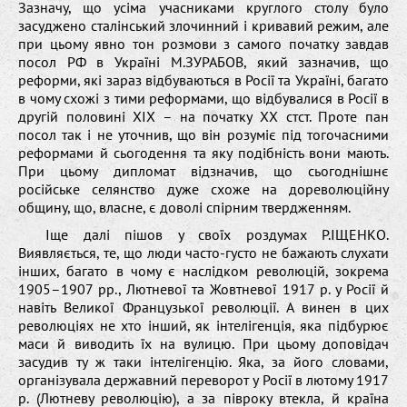
Зазначу, що усіма учасниками круглого столу було
засуджено сталінський злочинний і кривавий режим, але
при цьому явно тон розмови з самого початку завдав
посол РФ в Україні М.ЗУРАБОВ, який зазначив, що
реформи, які зараз відбуваються в Росії та Україні, багато
в чому схожі з тими реформами, що відбувалися в Росії в
другій половині ХІХ – на початку ХХ стст. Проте пан
посол так і не уточнив, що він розуміє під тогочасними
реформами й сьогодення та яку подібність вони мають.
При цьому дипломат відзначив, що сьогоднішнє
російське селянство дуже схоже на дореволюційну
общину, що, власне, є доволі спірним твердженням.
Іще далі пішов у своїх роздумах Р.ІЩЕНКО.
Виявляється, те, що люди часто-густо не бажають слухати
інших, багато в чому є наслідком революцій, зокрема
1905–1907 рр., Лютневої та Жовтневої 1917 р. у Росії й
навіть Великої Французької революції. А винен в цих
революціях не хто інший, як інтелігенція, яка підбурює
маси й виводить їх на вулицю. При цьому доповідач
засудив ту ж таки інтелігенцію. Яка, за його словами,
організувала державний переворот у Росії в лютому 1917
р. (Лютневу революцію), а за півроку втекла, й країна