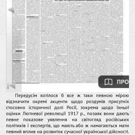
Передусім хотілося б все ж таки певною мірою
відзначити окремі акценти щодо роздумів присутніх
стосовно історичної долі Росії, зокрема щодо їхньої
оцінки Лютневої революції 1917 р., позаяк вони дають
певне показове уявлення на світогляд російських
політиків і експертів, що мають або ж намагаються мати
певний вплив на розвиток сучасної української дійсності.