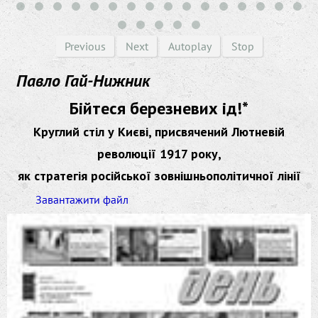
Previous
Next
Autoplay
Stop
Павло Гай-Нижник
Бійтеся березневих ід!*
Круглий стіл у Києві, присвячений Лютневій
революції 1917 року,
як стратегія російської зовнішньополітичної лінії
Завантажити файл