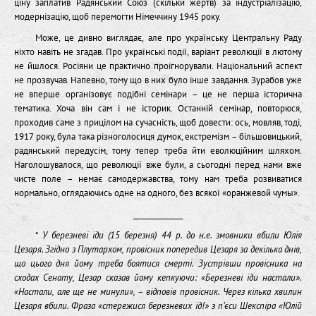
ціну заплатив Радянський Союз (скільки жертв) за індустріалізацію,
модернізацію, щоб перемогти Німеччину 1945 року.
Може, це дивно виглядає, але про українську Центральну Раду
ніхто навіть не згадав. Про українські події, варіант революції в лютому
не йшлося. Росіяни це практично проігнорували. Національний аспект
не прозвучав. Напевно, тому що в них було інше завдання. Зурабов уже
не вперше організовує подібні семінари – це не перша історична
тематика. Хоча він сам і не історик. Останній семінар, повторюся,
проходив саме з прицілом на сучасність, щоб довести: ось, мовляв, тоді,
1917 року, була така різноголосиця думок, екстремізм – більшовицький,
радянський передусім, тому тепер треба йти еволюційним шляхом.
Наголошувалося, що революції вже були, а сьогодні перед нами вже
чисте поле – немає самодержавства, тому нам треба розвиватися
нормально, оглядаючись одне на одного, без всякої «оранжевой чумы».
______________
*
У березневі іди (15 березня) 44 р. до н.е. змовники вбили Юлія
Цезаря. Згідно з Плутархом, провісник попередив Цезаря за декілька днів,
що цього дня йому треба боятися смерті. Зустрівши провісника на
сходах Сенату, Цезар сказав йому кепкуючи: «Березневі іди настали».
«Настали, але ще не минули», – відповів провісник. Через кілька хвилин
Цезаря вбили. Фраза «стережися березневих ід!» з п’єси Шекспіра «Юлій