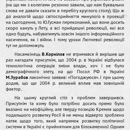
(на що ми з колегами резонно завили, що нам буквально
слова не давати сказати в перебігу круглого столу). Що ж
до аналогій щодо світосприйняття минулого в проекції
на сьогодення, то Ю.Гусман переконаний, що вони досить
скоро кануть у Лету, а всі прийдешні революції, які все
одно будуть, набуватимуть зовсім іншого інформаційного
насичення, як і війни. І тому уроки Лютневої революції
тут не допоможуть.
Насамкінець
В.Корнілов
не втримався й вирішив ще
раз нагадати присутнім, що 2004 р. в Україні відбулася
технологічна операція зміни влади, хоч і не було
демографічного злету, на що Посол РФ в Україні
М.Зурабов
лаконічно заявив: «Погоджуюся». І при цьому
додав, що ще 2004 р. великий вплив мав зовнішній
фактор.
На цьому круглий стіл з проблем завершився.
Присутнім та кому було потрібно досить прямо було
вказано на неофіційну, але тверду позицію Кремля щодо
подальшого розвитку Росії й не менш відверто зроблено
натяк щодо того, який напрямок розвитку політичної
системи в Україні є прийнятним для Білокаменної. Одним