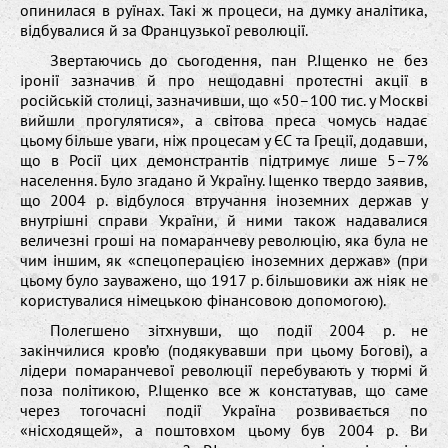
опинилася в руїнах. Такі ж процеси, на думку аналітика,
відбувалися й за Французької революції.
Звертаючись до сьогодення, пан Р.Іщенко не без
іронії зазначив й про нещодавні протестні акції в
російській столиці, зазначивши, що «50–100 тис. у Москві
вийшли прогулятися», а світова преса чомусь надає
цьому більше уваги, ніж процесам у ЄС та Греції, додавши,
що в Росії цих демонстрантів підтримує лише 5–7%
населення. Було згадано й Україну. Іщенко твердо заявив,
що 2004 р. відбулося втручання іноземних держав у
внутрішні справи України, й ними також надавалися
величезні гроші на помаранчеву революцію, яка була не
чим іншим, як «спецоперацією іноземних держав» (при
цьому було зауважено, що 1917 р. більшовики аж ніяк не
користувалися німецькою фінансовою допомогою).
Полегшено зітхнувши, що події 2004 р. не
закінчилися кров’ю (подякувавши при цьому Богові), а
лідери помаранчевої революції перебувають у тюрмі й
поза політикою, Р.Іщенко все ж констатував, що саме
через тогочасні події Україна розвивається по
«нісходящей», а поштовхом цьому був 2004 р. Ви