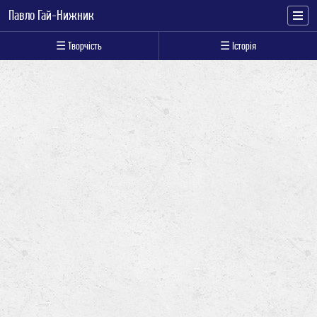
Павло Гай-Нижник
☰ Творчість
☰ Історія