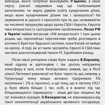
виборця, якого потрібно виховувати.
Р.Іщенко
, у свою
чергу, узагалі задумався над ще глобальнішим
запитанням: чи варто давати освіту кухарчиним дітям,
якщо вони кухарчиними дітьми так і залишаться? На
зауваження ж одного з присутніх про те, що, незважаючи
на численні пророцтва щодо краху США і Європи, Європа
таки впорається із сьогоднішніми проблемами,
Посол РФ
в Україні
майже вигукнув: «Не впорається!» І при цьому
додав, що європейські перспективи треба розглядати в
контексті Бреттон-Вудської системи, поки Китай не вийде
на арену... А тоді, як усі мали зрозуміти, Європі й США таки
настане довгоочікуваний паном М. Зурабовим кінець.
Після такої риторики слово було надано
В.Вороніну
,
який одразу ж здетонував і так досить напружену
атмосферу в залі, коли безпідставно заявив, що в Росії
ніякої Лютневої революції не було через те, що, мовляв, у
Петрограді зміну влади активно підтримали 3%
населення і 2% в гарнізоні, а ще тому, що в лютому 1917
р. було вбито більше 1 тис. осіб, а в жовтні під час
більшовицького перевороту – лише дві-три людини. Аж
тут зчинився скандал.
О.Венедиктов
, не втримавшись від
такої некомпетенції українського архівного посадовця,