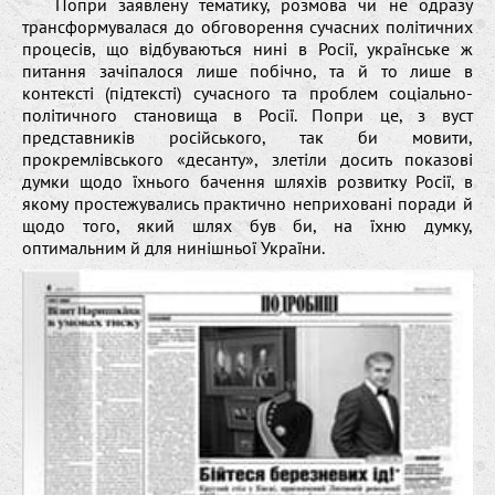
Попри заявлену тематику, розмова чи не одразу
трансформувалася до обговорення сучасних політичних
процесів, що відбуваються нині в Росії, українське ж
питання зачіпалося лише побічно, та й то лише в
контексті (підтексті) сучасного та проблем соціально-
політичного становища в Росії. Попри це, з вуст
представників російського, так би мовити,
прокремлівського «десанту», злетіли досить показові
думки щодо їхнього бачення шляхів розвитку Росії, в
якому простежувались практично неприховані поради й
щодо того, який шлях був би, на їхню думку,
оптимальним й для нинішньої України.