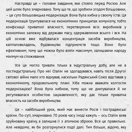
Насправді це – головне завдання, яке стояло перед Росією. Але
цей шлях було змарновано. Тому що те, що зробили згодом більшовики,
– це суто більшовицька модернізація. Вона була хибна у своєму їстві. Ця
модернізація ѓрунтувалася на економічних принципах комунізму, тобто
конфіскації приватної власності, перетворення всіх виробників у
економічно залежну від держави масу, одержавлення всього і вся. На
цій основі вже відбувалася концентрація засобів виробництва,
капіталовкладень, будівництво підприємств тощо. Воно було
ефективним, тому що можна було взяти максимум, залишаючи народу
мінімум на споживання.
Усе це могло тривати тільки в індустріальну добу, але не в
постіндустріальну. Про неї Сталін не здогадувався, навіть після Другої
світової війни мало хто відчував, наскільки Радянський Союз відставав у
економічному, продовольчому плані. Хіба можна вважати колгоспи
модернізацією? Вона була хибною, тому що не диктувалася й не
регулювалася особистою зацікавленості, яку дає тільки приватна
власність на засоби виробництва.
Це – найбільший урок, який має винести Росія і пострадянські
країни. По-суті, змарновано 70 років часу. Іноді кажуть – ось Сталін взяв
зруйновану країну, а залишив її з атомною зброєю. Все це правильно.
Але невідомо, як би розгорнулися події далі. Тим більше, відомо, яку