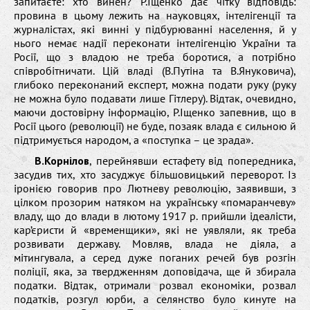
запитаєте: хто винен? Р.Іщенко дає чітку відповідь:
провина в цьому лежить на науковцях, інтелігенції та
журналістах, які винні у підбурюванні населення, й у
нього немає надії переконати інтелігенцію України та
Росії, що з владою не треба боротися, а потрібно
співробітничати. Цій владі (В.Путіна та В.Януковича),
глибоко переконаний експерт, можна подати руку (руку
не можна було подавати лише Гітлеру). Відтак, очевидно,
маючи достовірну інформацію, Р.Іщенко запевнив, що в
Росії цього (революції) не буде, позаяк влада є сильною й
підтримується народом, а «поступка – це зрада».
В.Корнілов
, перейнявши естафету від попередника,
засудив тих, хто засуджує більшовицький переворот. Із
іронією говорив про Лютневу революцію, заявивши, з
цілком прозорим натяком на українську «помаранчеву»
владу, що до влади в лютому 1917 р. прийшли ідеалісти,
кар’єристи й «временщики», які не уявляли, як треба
розвивати державу. Мовляв, влада не діяла, а
мітингувала, а серед дуже поганих речей був розгін
поліції, яка, за твердженням доповідача, ще й збирала
податки. Відтак, отримали розвал економіки, розвал
податків, розгул юрби, а селянство було кинуте на