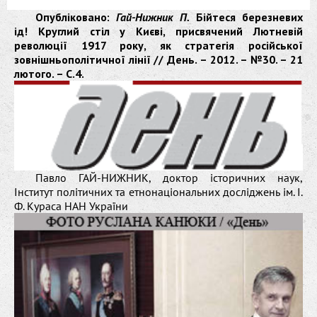
Опубліковано:
Гай-Нижник П.
Бійтеся березневих
ід! Круглий стіл у Києві, присвячений Лютневій
революції 1917 року, як стратегія російської
зовнішньополітичної лінії // День. – 2012. – №30. – 21
лютого. – С.4.
Павло ГАЙ-НИЖНИК, доктор історичних наук,
Інститут політичних та етнонаціональних досліджень ім. І.
Ф. Кураса НАН України