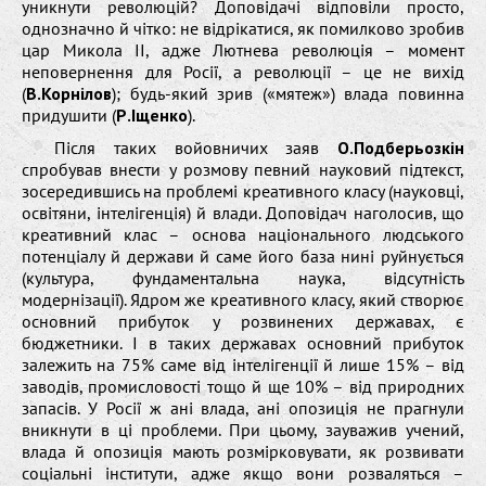
уникнути революцій? Доповідачі відповіли просто,
однозначно й чітко: не відрікатися, як помилково зробив
цар Микола ІІ, адже Лютнева революція – момент
неповернення для Росії, а революції – це не вихід
(
В.Корнілов
); будь-який зрив («мятеж») влада повинна
придушити (
Р.Іщенко
).
Після таких войовничих заяв
О.Подберьозкін
спробував внести у розмову певний науковий підтекст,
зосередившись на проблемі креативного класу (науковці,
освітяни, інтелігенція) й влади. Доповідач наголосив, що
креативний клас – основа національного людського
потенціалу й держави й саме його база нині руйнується
(культура, фундаментальна наука, відсутність
модернізації). Ядром же креативного класу, який створює
основний прибуток у розвинених державах, є
бюджетники. І в таких державах основний прибуток
залежить на 75% саме від інтелігенції й лише 15% – від
заводів, промисловості тощо й ще 10% – від природних
запасів. У Росії ж ані влада, ані опозиція не прагнули
вникнути в ці проблеми. При цьому, зауважив учений,
влада й опозиція мають розмірковувати, як розвивати
соціальні інститути, адже якщо вони розваляться –