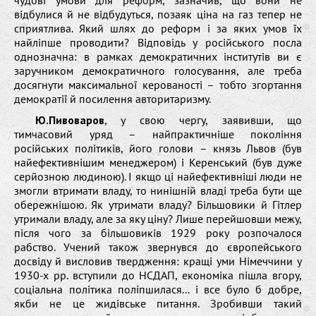
відбулися й не відбудуться, позаяк ціна на газ тепер не
сприятлива. Який шлях до реформ і за яких умов їх
найліпше проводити? Відповідь у російського посла
однозначна: в рамках демократичних інститутів ви є
заручником демократичного голосування, але треба
досягнути максимальної керованості – тобто згортання
демократії й посилення авторитаризму.
Ю.Пивоваров
, у свою чергу, заявивши, що
тимчасовий уряд – найпрактичніше покоління
російських політиків, його голови – князь Львов (був
найефективнішим менеджером) і Керенський (був дуже
серйозною людиною). І якщо ці найефективніші люди не
змогли втримати владу, то нинішній владі треба бути ще
обережнішою. Як утримати владу? Більшовики й Гітлер
утримали владу, але за яку ціну? Лише перейшовши межу,
після чого за більшовиків 1929 року розпочалося
рабство. Учений також звернувся до європейського
досвіду й висловив твердження: кращі уми Німеччини у
1930-х рр. вступили до НСДАП, економіка пішла вгору,
соціальна політика поліпшилася... і все було б добре,
якби не це жидівське питання. Зробивши такий