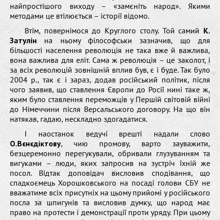
найпростішого виходу – «замєніть народ». Якими
методами це втілюється – історії відомо.
Втім, повернімося до Круглого столу. Той самий
К.
Затулін
на ньому філософськи зазначив, що для
більшості населення революція не така вже й важлива,
вона важлива для еліт. Сама ж революція – це заколот, і
за всіх революцій зовнішній вплив був, є і буде. Так було
2004 р., так є і зараз, додав російський політик, після
чого заявив, що ставлення Європи до Росії нині таке ж,
яким було ставлення переможців у Першій світовій війні
до Німеччини після Версальського договору. На що він
натякав, гадаю, нескладно здогадатися.
І наостанок ведучі врешті надали слово
О.Вєнєдіктову
, чию промову, варто зауважити,
безцеремонно перегукували, обривали глузуванням та
вигуками – люди, яких запросив на зустріч їхній же
посол. Відтак доповідач висловив сподівання, що
спадкоємець Хорошковського на посаді голови СБУ не
вважатиме всіх присутніх на цьому прийомі у російського
посла за шпигунів та висловив думку, що народ має
право на протести і демонстрації проти уряду. При цьому