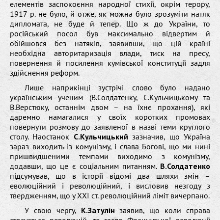
елементів заспокоєння народної стихії, окрім терору,
1917 р. не було, й отже, як можна було зрозуміти натяк
дипломата, не буде й тепер. Що ж до України, то
російський посол був максимально відвертим й
обійшовся без натяків, заявивши, що цій країні
необхідна авторитаризація влади, тиск на пресу,
повернення й посилення кумівської конституції задля
здійснення реформ.
Лише наприкінці зустрічі слово було надано
українським ученим (В.Солдатенку, С.Кульчицькому та
В.Верстюку, останнім двом – на їхнє прохання), які
даремно намагалися у своїх коротких промовах
повернути розмову до заявленої в назві теми круглого
столу. Наостанок
С.Кульчицький
зазначив, що Україна
зараз виходить із комунізму, і слава Богові, що ми нині
пришвидшеними темпами виходимо з комунізму,
додавши, що це є соціальним питанням.
В.Солдатенко
підсумував, що в історії відомі два шляхи змін –
еволюційний і революційний, і висловив незгоду з
твердженням, що у ХХІ ст. революційний ліміт вичерпано.
У свою чергу,
К.Затулін
заявив, що коли справа
стосується революцій, то гасло Французької революції