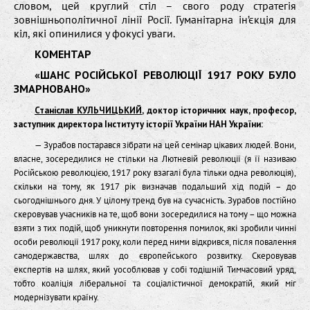
словом, цей круглий стіл – свого роду стратегія
зовнішньополітичної лінії Росії. Гуманітарна ін’єкція для
кіл, які опинилися у фокусі уваги.
КОМЕНТАР
«ШАНС РОСІЙСЬКОЇ РЕВОЛЮЦІЇ 1917 РОКУ БУЛО
ЗМАРНОВАНО»
Станіслав КУЛЬЧИЦЬКИЙ
, доктор історичних наук, професор,
заступник директора Інституту історії України НАН України:
— Зурабов постарався зібрати на цей семінар цікавих людей. Вони,
власне, зосередилися не стільки на Лютневій революції (я її називаю
Російською революцією, 1917 року взагалі була тільки одна революція),
скільки на тому, як 1917 рік визначав подальший хід подій – до
сьогоднішнього дня. У цілому тренд був на сучасність. Зурабов постійно
скеровував учасників на те, щоб вони зосередилися на тому – що можна
взяти з тих подій, щоб уникнути повторення помилок, які зробили чинні
особи революції 1917 року, коли перед ними відкрився, після повалення
самодержавства, шлях до європейського розвитку. Скеровував
експертів на шлях, який уособлював у собі тодішній Тимчасовий уряд,
тобто коаліція ліберальної та соціалістичної демократій, який міг
модернізувати країну.