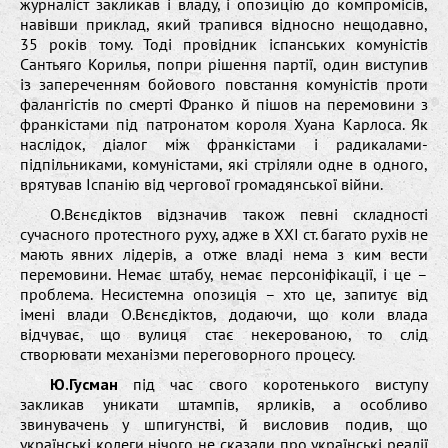
журналіст закликав і владу, і опозицію до компромісів,
навівши приклад, який трапився відносно нещодавно,
35 років тому. Тоді провідник іспанських комуністів
Сантьяго Корилья, попри рішення партії, один виступив
із запереченням бойового повстання комуністів проти
фалангістів по смерті Франко й пішов на перемовини з
франкістами під патронатом короля Хуана Карлоса. Як
наслідок, діалог між франкістами і радикалами-
підпільниками, комуністами, які стріляли одне в одного,
врятував Іспанію від чергової громадянської війни.
О.Вєнєдіктов відзначив також певні складності
сучасного протестного руху, адже в ХХІ ст. багато рухів не
мають явних лідерів, а отже владі нема з ким вести
перемовини. Немає штабу, немає персоніфікації, і це –
проблема. Несистемна опозиція – хто це, запитує від
імені влади О.Вєнєдіктов, додаючи, що коли влада
відчуває, що вулиця стає некерованою, то слід
створювати механізми переговорного процесу.
Ю.Гусман
під час свого коротенького виступу
закликав уникати штампів, ярликів, а особливо
звинувачень у шпигунстві, й висловив подив, що
українські колеги нічого не сказали про українські реалії