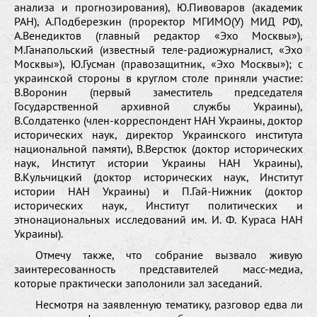
анализа и прогнозирования), Ю.Пивоваров (академик
РАН), А.Подберезкин (проректор МГИМО(У) МИД РФ),
А.Венедиктов (главный редактор «Эхо Москвы»),
М.Ганапольский (известный теле-радиожурналист, «Эхо
Москвы»), Ю.Гусман (правозащитник, «Эхо Москвы»); с
украинской стороны в круглом столе приняли участие:
В.Воронин (первый заместитель председателя
Государственной архивной службы Украины),
В.Солдатенко (член-корреспондент НАН Украины, доктор
исторических наук, директор Украинского института
национальной памяти), В.Верстюк (доктор исторических
наук, Институт истории Украины НАН Украины),
В.Кульчицкий (доктор исторических наук, Институт
истории НАН Украины) и П.Гай-Нижник (доктор
исторических наук, Институт политических и
этнонациональных исследований им. И. Ф. Кураса НАН
Украины).
Отмечу также, что собрание вызвало живую
заинтересованность представителей масс-медиа,
которые практически заполонили зал заседаний.
Несмотря на заявленную тематику, разговор едва ли