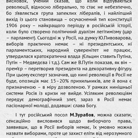
висновок, учений сказав, що коли відбуваються
революції, відносно ліберально, то стає не небезпечно,
бо з’являється група запеклих лібералів, і найліпший
вихід із цього становища – осучаснений тип конституції
1906 року – найкращого періоду в російській історії,
коли було створено політичний дуалізм легітимізму (цар
– парламент). Сьогодні ж у Росії, на думку Ю.Пивоварова,
виборів практично немає – ні президентських, ні
парламентських, народний суверенітет не працює,
утвердилася кратократична влада (Єльцин ставить Путіна,
Путін – Медведєва і т.д.). Сам же В.Путін показав, як він –
прем’єр – перетворив президента на декоративну фігуру.
При цьому експерт зазначив, що нині революції в Росії не
буде, опозиція має 15–20% прихильників, але й вона є
призначеною – в міру дозволеною. У рамках нинішньої
системи Росія із кризи не вийде. Усіляким революціям
передує демографічний злет, зараз в Росії немає
пасіонарної молоді, додавши: слава Богу.
І тут російський посол
М.Зурабов
, можна сказати,
сенсаційно висловився щодо виборчого права,
заявивши, що в Росії виборів немає, їх умовно можна
назвати виборами, проте це захист еліти від нерозумного