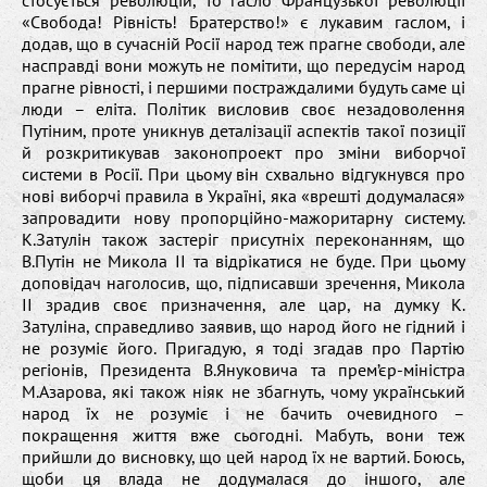
«Свобода! Рівність! Братерство!» є лукавим гаслом, і
додав, що в сучасній Росії народ теж прагне свободи, але
насправді вони можуть не помітити, що передусім народ
прагне рівності, і першими постраждалими будуть саме ці
люди – еліта. Політик висловив своє незадоволення
Путіним, проте уникнув деталізації аспектів такої позиції
й розкритикував законопроект про зміни виборчої
системи в Росії. При цьому він схвально відгукнувся про
нові виборчі правила в Україні, яка «врешті додумалася»
запровадити нову пропорційно-мажоритарну систему.
К.Затулін також застеріг присутніх переконанням, що
В.Путін не Микола ІІ та відрікатися не буде. При цьому
доповідач наголосив, що, підписавши зречення, Микола
ІІ зрадив своє призначення, але цар, на думку К.
Затуліна, справедливо заявив, що народ його не гідний і
не розуміє його. Пригадую, я тоді згадав про Партію
регіонів, Президента В.Януковича та прем’єр-міністра
М.Азарова, які також ніяк не збагнуть, чому український
народ їх не розуміє і не бачить очевидного –
покращення життя вже сьогодні. Мабуть, вони теж
прийшли до висновку, що цей народ їх не вартий. Боюсь,
щоби ця влада не додумалася до іншого, але