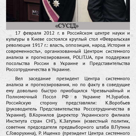
17 февраля 2012 г. в Российском центре науки и
культуры в Киеве состоялся круглый стол «Февральская
революция 1917 г.: власть, оппозиция, народ. История и
современность», организованный Центром системного
анализа и прогнозирования, POLIT.UA, при поддержке
посольства России в Украине и Представительства
Россотрудничества в Украине.
Вел заседание президент Центра системного
анализа и прогнозирования, но по факту в соведущие
ему довольно быстро приобщился Чрезвычайный и
Полномочный Посол РФ в Украине М.Зурабов.
Российскую сторону представляли: К.Воробьев
(руководитель Представительства Россотрудничества в
Украине), В.Корнилов (директор Украинского филиала
Института стран СНГ), К.Затулин (известный политик,
советник председателя предвыборного штаба В.Путина
С.Говорухина), Р. Ищенко (президент Центра системного