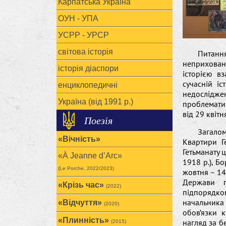
Карпатська Україна
ОУН - УПА
УСРР - УРСР
світова історія
Питанн
неприхован
історія діаспори
історією вз
сучасній і
енциклопедичні
недослідже
Україна (від 1991 р.)
проблемати
від 29 квітн
Поезія
Загало
«Вічність»
Квартири Г
Гетьманату 
«À Jeanne d’Arc»
1918 р.), Б
(Le Porche, 2022/2023)
жовтня – 14
Держави п
«Крізь час»
(2022)
підпорядк
начальника
«Відчуття»
(2020)
обов’язки 
«Плинність»
нагляд за б
(2015)