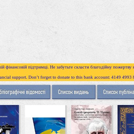
ій фінансовій підтримці. Не забутьте скласти благодійну пожертву
inancial support. Don’t forget to donate to this bank account: 4149 499
бліографічні відомості
Список видань
Список публік