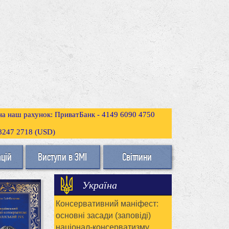
 на наш рахунок: ПриватБанк - 4149 6090 4750
3 8247 2718 (USD)
ацій
Виступи в ЗМІ
Світлини
Україна
Консервативний маніфест:
основні засади (заповіді)
націонал-консерватизму