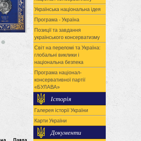
Українська національна ідея
Програма - Україна
Позиції та завдання
українського консерватизму
Світ на переломі та Україна:
глобальні виклики і
національна безпека
Програма націонал-
консервативної партії
«БУЛАВА»
Історія
Галерея історії України
Карти України
Документи
на Павла