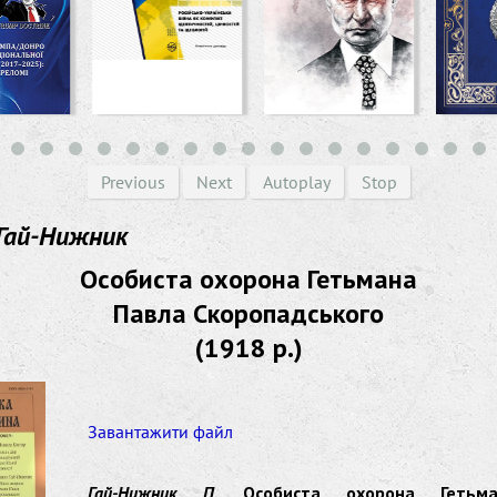
Previous
Next
Autoplay
Stop
Гай-Нижник
Особиста охорона Гетьмана
Павла Скоропадського
(1918 р.)
Завантажити файл
Гай-Нижник П.
Особиста охорона Гетьма