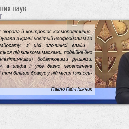
чних наук
т
у зібрала й контролює космополітично-
увала в країні новітній неофеодалізм за
майорату. У цієї злочинної влади –
ться під кількома масками, подвійне дно
елегітимними) додатковими рушіями,
я, а шафа її уже давно переповнена
им більше бракує у ній місця і які ось-
Павло Гай-Нижник