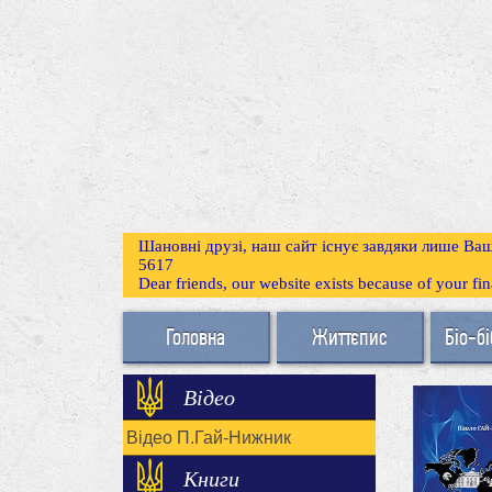
Шановні друзі, наш сайт існує завдяки лише Ваш
5617
Dear friends, our website exists because of your f
Головна
Життєпис
Біо-бі
Відео
Відео П.Гай-Нижник
Книги