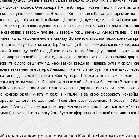
нювали донські козаки. Павел І не мав власного конвою, хоча й його та членів
ли донські козаки. Олександра І – лейб-гвардії козачий полк. Проте як шт
 конвой утворився лише за Ніколая І. Він називався Кавказько-Горським на 
казьких узденів та князів, кабардинців, чеченців, кумиків, лезгинів та інших кав
тату 1830 р. в конвої служило 40 осіб та 5 офіцерів. За Алєксандра ІІ його кон
-кавказців: 1 взвод – грузини, 2 взвод – горці (чеченці, кумики та інші), 3 вз
ьмани інших національностей Кавказу. До конвою входила також команда крим
ся терські й кубанські козаки. Цар Алєксандр ІІІ розформував конвой Кавказько
вали й команду лейб-гвардії кримських татар. Відтоді у конвої служили л
аки. Форма конвойців стала однаковою й доволі яскравою. Парадна форм
ески та білого бешмету під нею. Газирі, кинджал і шашка були у сріблі, ср
ерів з вензелем імператора. У нижніх чинів на плечах був плетений шнур черв
на кінці, де також ставили емблему царя. Папахи з червоним верхом та
енна черкеска мала синій колір з червоною обробкою та бешметом. Згодом о
військовою освітою, а для нижніх чинів підбирали високих та кремезних. У
го конвою брали участь у боях з німцями і за свою хоробрість конвойц
 хрестів (декотрі по два–три). Після Лютневої революції, 4 березня 191
увач М.Алєксєєв своїм наказом переіменував імператорський конвой у “Кон
вача”, а в червні того ж року його було розформовано і конвой припинив своє 
й склад конвою розташовувався в Києві в Микольських касар