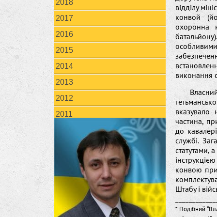
2018
відділу мін
конвой (й
2017
охоронна 
2016
батальйону)
особливими 
2015
забезпече
встановлен
2014
виконання с
2013
Власн
2012
гетьманськ
вказувало 
2011
частина, п
до кавалер
службі. За
статутами, 
інструкціє
конвою при
комплектув
Штабу і війс
____________
* Подібний “Вл