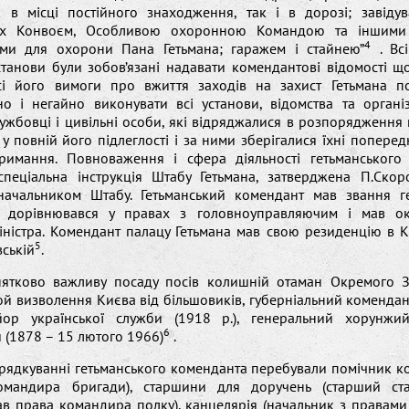
к в місці постійного знаходження, так і в дорозі; завідув
ях Конвоєм, Особливою охоронною Командою та іншими 
4
ми для охорони Пана Гетьмана; гаражем і стайнею”
. Всі
станови були зобов’язані надавати комендантові відомості щ
Усі його вимоги про вжиття заходів на захист Гетьмана п
о і негайно виконувати всі установи, відомства та організ
ужбовці і цивільні особи, які відряджалися в розпорядження
у повній його підлеглості і за ними зберігалися їхні поперед
римання. Повноваження і сфера діяльності гетьманського
спеціальна інструкція Штабу Гетьмана, затверджена П.Скор
начальником Штабу. Гетьманський комендант мав звання г
, дорівнювався у правах з головноуправляючим і мав о
ністра. Комендант палацу Гетьмана мав свою резиденцію в К
5
ській
.
ятково важливу посаду посів колишній отаман Окремого З
рой визволення Києва від більшовиків, губерніальний коменда
йор української служби (1918 р.), генеральний хорунжи
6
 (1878 – 15 лютого 1966)
.
рядкуванні гетьманського коменданта перебували помічник к
омандира бригади), старшини для доручень (старший ст
ав права командира полку), канцелярія (начальник з правами