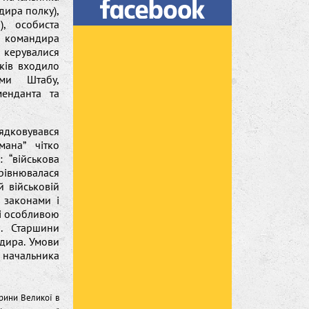
дира полку),
, особиста
 командира
х керувалися
зків входило
ами Штабу,
менданта та
дковувався
мана” чітко
 “військова
рівнювалася
 військовій
 законами і
 і особливою
а. Старшини
дира. Умови
 начальника
ерини Великої в