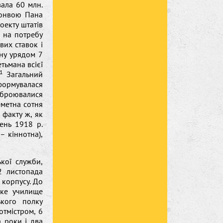
вала 60 млн.
конвою Пана
оекту штатів
а на потребу
вих ставок і
ену урядом 7
тьмана всієї
1
Загальний
формувалася
зброювалися
еметна сотня
о факту ж, як
ень 1918 р.
– кіннотна),
кої служби,
2 листопада
 корпусу. До
ьке училище
ького полку
отмістром, 6
а роки і два