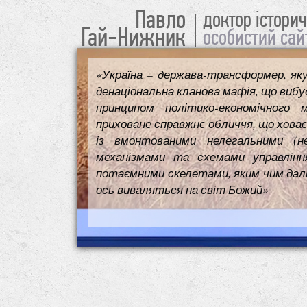
Павло
доктор істори
Гай-Нижник
особистий сай
«Україна – держава-трансформер, як
денаціональна кланова мафія, що вибуд
принципом політико-економічного 
приховане справжнє обличчя, що ховає
із вмонтованими нелегальними (н
механізмами та схемами управлінн
потаємними скелетами, яким чим далі т
ось виваляться на світ Божий»