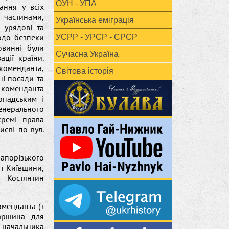
ОУН - УПА
ання у всіх
частинами,
Українська еміграція
 урядові та
одо безпеки
УСРР - УРСР - СРСР
овинні були
Сучасна Україна
ації країни.
 коменданта,
Світова історія
ні посади та
 коменданта
опадським і
енерального
кремі права
иєві по вул.
апорізького
нт Київщини,
й Костянтин
оменданта (з
аршина для
 начальника