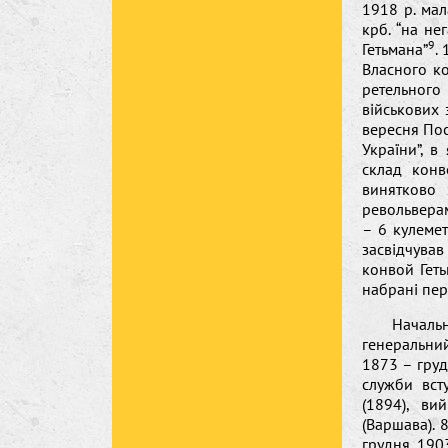
1918 р. мал
крб. “на н
9
Гетьмана”
.
Власного к
ретельного 
військових 
вересня Пос
України”, в
склад конв
винятково 
револьверам
– 6 кулемет
засвідчува
конвой Геть
набрані пер
Началь
генеральни
1873 – груд
служби вст
(1894), ви
(Варшава). 
грудня 1903