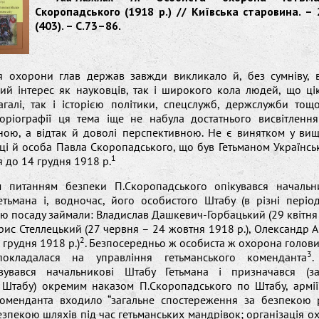
Скоропадського (1918 р.) // Київська старовина. –
(403). – С.73–86.
я охорони глав держав завжди викликало й, без сумніву, 
ий інтерес як науковців, так і широкого кола людей, що цік
агалі, так і історією політики, спецслужб, держслужби тощ
сторіографії ця тема іще не набула достатнього висвітлення
ною, а відтак й доволі перспективною. Не є винятком у вищ
ці й особа Павла Скоропадського, що був Гетьманом Українсь
1
я до 14 грудня 1918 р.
м питанням безпеки П.Скоропадського опікувався начальн
етьмана і, водночас, його особистого Штабу (в різні період
цю посаду займали: Владислав Дашкевич-Горбацький (29 квітня
орис Стеллецький (27 червня – 24 жовтня 1918 р.), Олександр 
2
 грудня 1918 р.)
. Безпосередньо ж особиста ж охорона голови
3
окладалася на управління гетьманського коменданта
.
овувався начальникові Штабу Гетьмана і призначався (з
 Штабу) окремим наказом П.Скоропадського по Штабу, армії 
коменданта входило “загальне спостереження за безпекою р
езпекою шляхів під час гетьманських мандрівок; організація 