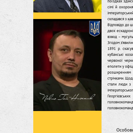
поїздках здійс
сімї й охороня
імператорський
складався з кав
Відповідо до ш
двох ескадронів
взвод – мусул
Згодом з’явили
1891 р. скасу
кубанські коз
червоної черк
еполети у офіц
розширенням 
стрічками. Щод
стали люди з 
імператорсько
Георгієвських
головнокоманд
головнокоманду
Особови