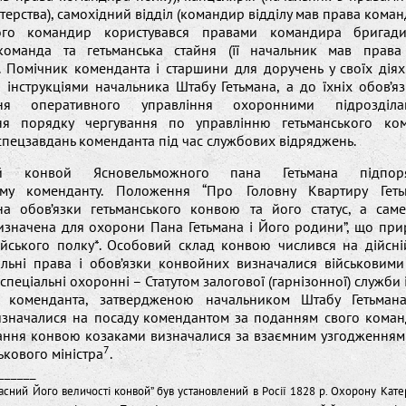
істерства), самохідний відділ (командир відділу мав права коман
ого командир користувався правами командира бригади)
команда та гетьманська стайня (її начальник мав права
. Помічник коменданта і старшини для доручень у своїх дія
інструкціями начальника Штабу Гетьмана, а до їхніх обов’я
ння оперативного управління охоронними підрозділ
ня порядку чергування по управлінню гетьманського ко
пецзавдань коменданта під час службових відряджень.
ий конвой Ясновельможного пана Гетьмана підпоря
ому коменданту. Положення “Про Головну Квартиру Геть
на обов’язки гетьманського конвою та його статус, а саме:
ризначена для охорони Пана Гетьмана і Його родини”, що при
ійського полку*. Особовий склад конвою числився на дійсній
гальні права і обов’язки конвойних визначалися військовими
а спеціальні охоронні – Статутом залогової (гарнізонної) служби
ю коменданта, затвердженою начальником Штабу Гетьман
значалися на посаду комендантом за поданням свого коман
ання конвою козаками визначалися за взаємним узгодженням
7
ькового міністра
.
______
асний Його величості конвой” був установлений в Росії 1828 р. Охорону Кат