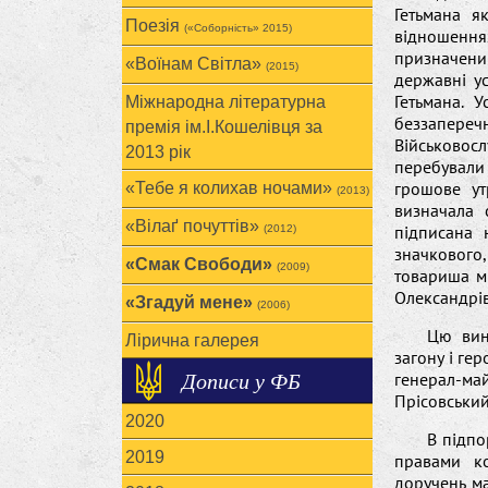
Гетьмана я
Поезія
(«Соборність» 2015)
відношенн
призначени
«Воїнам Cвітла»
(2015)
державні у
Гетьмана. 
Міжнародна літературна
беззаперечн
премія ім.І.Кошелівця за
Військовосл
2013 рік
перебували 
грошове ут
«Тебе я колихав ночами»
(2013)
визначала 
«Вілаґ почуттів»
підписана 
(2012)
значкового
«Смак Свободи»
(2009)
товариша мі
Олександрів
«Згадуй мене»
(2006)
Цю вин
Лірична галерея
загону і ге
Дописи у ФБ
генерал-ма
Прісовський
2020
В підпо
2019
правами к
доручень м