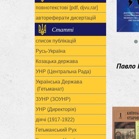
повнотекстові [pdf, djvu,rar]
автореферати дисертацій
Статті
список публікацій
Русь-Україна
Козацька держава
Павло 
УНР (Центральна Рада)
Українська Держава
(Гетьманат)
ЗУНР (ЗОУНР)
УНР (Директорія)
діячі (1917-1922)
Гетьманський Рух