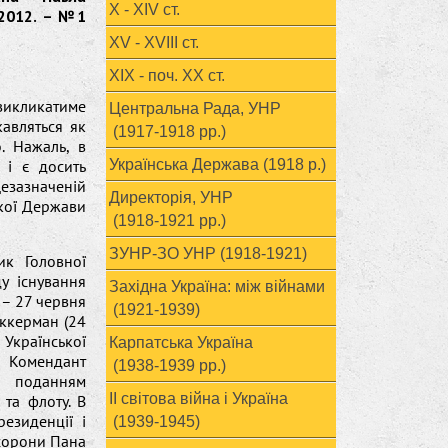
X - XIV ст.
 2012. – №1
XV - XVIII ст.
ХІХ - поч. ХХ ст.
викликатиме
Центральна Рада, УНР
авляться як
(1917-1918 рр.)
о. Нажаль, в
 і є досить
Українська Держава (1918 р.)
езазначеній
Директорія, УНР
кої Держави
(1918-1921 рр.)
ЗУНР-ЗО УНР (1918-1921)
ик Головної
у існування
Західна Україна: між війнами
 – 27 червня
(1921-1939)
Аккерман (24
 Української
Карпатська Україна
 Комендант
(1938-1939 рр.)
а поданням
ІІ світова війна і Україна
та флоту. В
езиденції і
(1939-1945)
охорони Пана