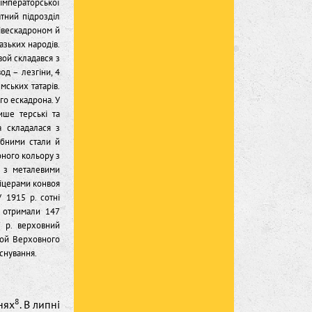
 імператорської
атний підрозділ
півескадроном й
казьких народів.
вой складався з
вод – лезгіни, 4
ських татарів.
го ескадрона. У
ише терські та
а складалася з
ібними стали й
оного кольору з
 з металевими
фіцерами конвоя
 1915 р. сотні
і отримали 147
7 р. верховний
вой Верховного
існування.
8
нях
. В липні