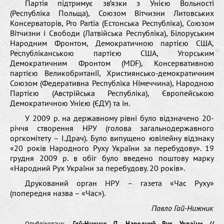
Партія підтримує зв’язки з Унією Вольності
(Республіка Польща), Союзом Вітчизни Литовських
Консерваторів, Pro Partia (Естонська Республіка), Союзом
Вітчизни і Свободи (Латвійська Республіка), Білоруським
Народним Фронтом, Демократичною партією США,
Республіканською партією США, Угорським
Демократичним Фронтом (MDF), Консервативною
партією Великобританії, Християнсько-демократичним
Союзом (Федеративна Республіка Німеччина), Народною
Партією (Австрійська Республіка), Європейською
Демократичною Унією (ЄДУ) та ін.
У 2009 р. на державному рівні було відзначено 20-
річчя створення НРУ (голова загальнодержавного
оргкомітету – І.Драч). Було випущено ювілейну відзнаку
«20 років Народного Руху України за перебудову». 19
грудня 2009 р. в обіг було введено поштову марку
«Народний Рух України за перебудову. 20 років».
Друкований орган НРУ – газета «Час Руху»
(попередня назва – «Час»).
Павло Гай-Нижник
Опубліковано:
Гай-Нижник П.
Народний Рух України //