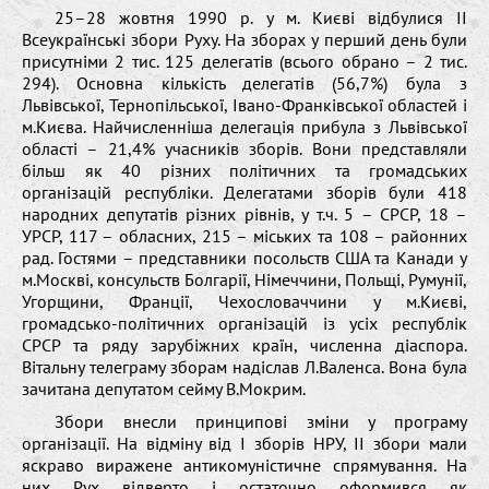
25–28 жовтня 1990 р. у м. Києві відбулися ІІ
Всеукраїнські збори Руху. На зборах у перший день були
присутніми 2 тис. 125 делегатів (всього обрано – 2 тис.
294). Основна кількість делегатів (56,7%) була з
Львівської, Тернопільської, Івано-Франківської областей і
м.Києва. Найчисленніша делегація прибула з Львівської
області – 21,4% учасників зборів. Вони представляли
більш як 40 різних політичних та громадських
організацій республіки. Делегатами зборів були 418
народних депутатів різних рівнів, у т.ч. 5 – СРСР, 18 –
УРСР, 117 – обласних, 215 – міських та 108 – районних
рад. Гостями – представники посольств США та Канади у
м.Москві, консульств Болгарії, Німеччини, Польщі, Румунії,
Угорщини, Франції, Чехословаччини у м.Києві,
громадсько-політичних організацій із усіх республік
СРСР та ряду зарубіжних країн, численна діаспора.
Вітальну телеграму зборам надіслав Л.Валенса. Вона була
зачитана депутатом сейму В.Мокрим.
Збори внесли принципові зміни у програму
організації. На відміну від І зборів НРУ, ІІ збори мали
яскраво виражене антикомуністичне спрямування. На
них Рух відверто і остаточно оформився як