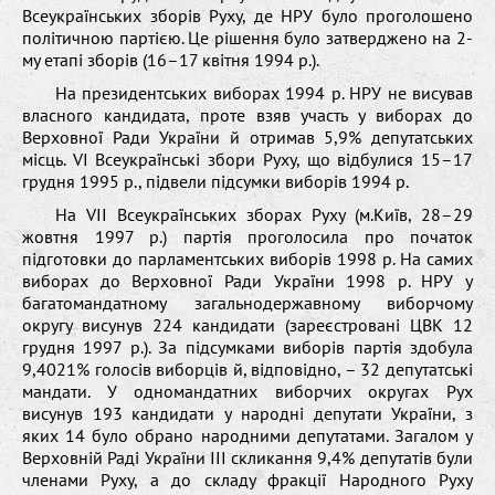
Всеукраїнських зборів Руху, де НРУ було проголошено
політичною партією. Це рішення було затверджено на 2-
му етапі зборів (16–17 квітня 1994 р.).
На президентських виборах 1994 р. НРУ не висував
власного кандидата, проте взяв участь у виборах до
Верховної Ради України й отримав 5,9% депутатських
місць. VІ Всеукраїнські збори Руху, що відбулися 15–17
грудня 1995 р., підвели підсумки виборів 1994 р.
На VІІ Всеукраїнських зборах Руху (м.Київ, 28–29
жовтня 1997 р.) партія проголосила про початок
підготовки до парламентських виборів 1998 р. На самих
виборах до Верховної Ради України 1998 р. НРУ у
багатомандатному загальнодержавному виборчому
округу висунув 224 кандидати (зареєстровані ЦВК 12
грудня 1997 р.). За підсумками виборів партія здобула
9,4021% голосів виборців й, відповідно, – 32 депутатські
мандати. У одномандатних виборчих округах Рух
висунув 193 кандидати у народні депутати України, з
яких 14 було обрано народними депутатами. Загалом у
Верховній Раді України ІІІ скликання 9,4% депутатів були
членами Руху, а до складу фракції Народного Руху