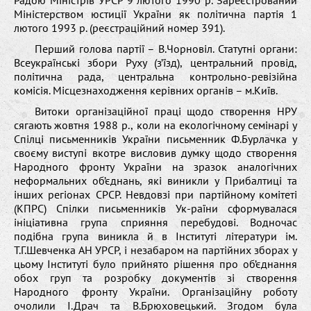
Міністерством юстиції України як політична партія 1
лютого 1993 р. (реєстраційний номер 391).
Перший голова партії – В.Чорновіл. Статутні органи:
Всеукраїнські збори Руху (з’їзд), центральний провід,
політична рада, центральна контрольно-ревізійна
комісія. Місцезнаходження керівних органів – м.Київ.
Витоки організаційної праці щодо створення НРУ
сягають жовтня 1988 р., коли на екологічному семінарі у
Спілці письменників України письменник Ф.Бурлачка у
своєму виступі вкотре висловив думку щодо створення
Народного фронту України на зразок аналогічних
неформальних об’єднань, які виникли у Прибалтиці та
інших регіонах СРСР. Невдовзі при партійному комітеті
(КПРС) Спілки письменників Ук-раїни сформувалася
ініціативна група сприяння перебудові. Водночас
подібна група виникла й в Інституті літератури ім.
Т.Г.Шевченка АН УРСР, і незабаром на партійних зборах у
цьому Інституті було прийнято рішення про об’єднання
обох груп та розробку документів зі створення
Народного фронту України. Організаційну роботу
очолили І.Драч та В.Брюховецький. Згодом була