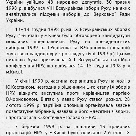
України увійшло 48 народних депутатів. 30 травня
1998 р. відбулися VІІІ Всеукраїнські збори Руху, на яких
аналізувалися підсумки виборів до Верховної Ради
України.
13–14 грудня 1998 р. на ІХ Всеукраїнських зборах
Руху (1-й етап) у м.Києві було обговорено кандидатури
можливих представників Руху на президентських
виборах 1999 р.: Г.Удовенка та В.Чорновола (останній
зняв свою кандидатуру з розгляду у січні 1999 р.). Цьому
питанню була присвячена й І Всеукраїнська партійна
конференція НРУ, що відбулася 14–15 грудня 1998 р. у
м.Києві.
У січні 1999 р. частина керівництва Руху на чолі з
Ю.Костенком, незгодна з рішеннями 1-го етапу ІХ зборів
НРУ, відкрито виступила проти керівництва партією
В.Чорноволом. Відтак у лавах Руху стався розкол. 28
лютого 1999 р. партійна опозиція організувала власне
позастатутне зібрання, назвавши його «десятим з'їздом»,
і проголосила Ю.Костенка «головою НРУ».
7 березня 1999 р. за ініціативи 13 крайових
організацій НРУ у м.Києві було скликано 2-й етап ІХ