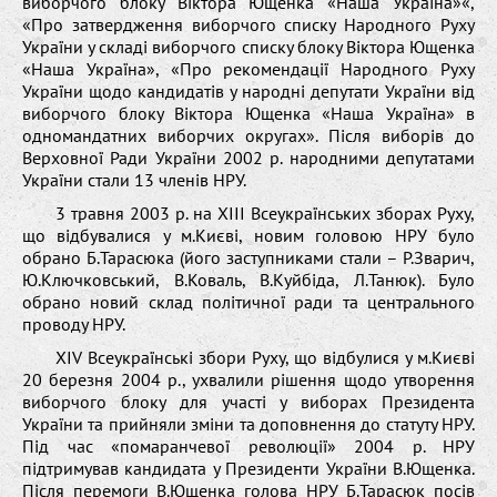
виборчого блоку Віктора Ющенка «Наша Україна»«,
«Про затвердження виборчого списку Народного Руху
України у складі виборчого списку блоку Віктора Ющенка
«Наша Україна», «Про рекомендації Народного Руху
України щодо кандидатів у народні депутати України від
виборчого блоку Віктора Ющенка «Наша Україна» в
одномандатних виборчих округах». Після виборів до
Верховної Ради України 2002 р. народними депутатами
України стали 13 членів НРУ.
3 травня 2003 р. на ХІІІ Всеукраїнських зборах Руху,
що відбувалися у м.Києві, новим головою НРУ було
обрано Б.Тарасюка (його заступниками стали – Р.Зварич,
Ю.Ключковський, В.Коваль, В.Куйбіда, Л.Танюк). Було
обрано новий склад політичної ради та центрального
проводу НРУ.
XIV Всеукраїнські збори Руху, що відбулися у м.Києві
20 березня 2004 р., ухвалили рішення щодо утворення
виборчого блоку для участі у виборах Президента
України та прийняли зміни та доповнення до статуту НРУ.
Під час «помаранчевої революції» 2004 р. НРУ
підтримував кандидата у Президенти України В.Ющенка.
Після перемоги В.Ющенка голова НРУ Б.Тарасюк посів