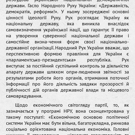
держави. Гасло Народного Руху України: «Державність,
демократія, реформи!». У ньому зосереджені основні
цінності ідеології Руху. Рух розглядає Україну як
національну державу, яка виникла внаслідок
самовизначення української нації, що гарантує її право
на утворення суверенної національної держави і
самостійне визна-чення форм своєї національно-
державної організації. Народний Рух України вважає, що
перспективною формою правління для України є
«парламентсько-президентська» республіка. Рух
виступає за постійний суспільний контроль за діяльністю
апарату держави шляхом опри-люднення звітності за
результатами роботи його органів, отримання поточної
інформації про його діяльність завдяки прозорості й
публічності дій органів державної влади та місцевого
самоврядування.
Щодо економічного світогляду партії, то, як
зазначається у програмі НРУ, вона сконцентрована у
такому постулаті: «Економічною основою політичної
системи України має бути вільна, багатоукладна, ринкова
соціально орієнтована національна економіка. Головні
чинники її становлення – цілковита гарантованість та