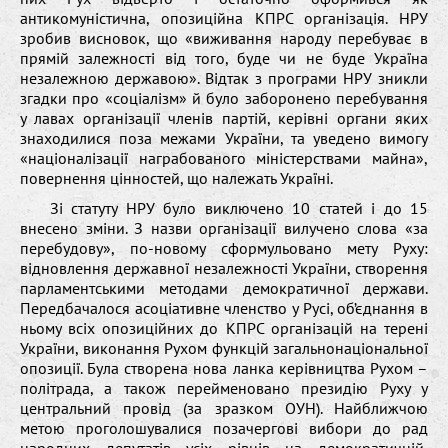
антикомуністична, опозиційна КПРС організація. НРУ
зробив висновок, що «виживання народу перебуває в
прямій залежності від того, буде чи не буде Україна
незалежною державою». Відтак з програми НРУ зникли
згадки про «соціалізм» й було заборонено перебування
у лавах організації членів партій, керівні органи яких
знаходилися поза межами України, та уведено вимогу
«націоналізації награбованого міністерствами майна»,
повернення цінностей, що належать Україні.
Зі статуту НРУ було виключено 10 статей і до 15
внесено зміни. З назви організації вилучено слова «за
перебудову», по-новому сформульовано мету Руху:
відновлення державної незалежності України, створення
парламентськими методами демократичної держави.
Передбачалося асоціативне членство у Русі, об’єднання в
ньому всіх опозиційних до КПРС організацій на терені
України, виконання Рухом функцій загальнонаціональної
опозиції. Була створена нова ланка керівництва Рухом –
політрада, а також перейменовано президію Руху у
центральний провід (за зразком ОУН). Найближчою
метою проголошувалися позачергові вибори до рад
народних депутатів усіх рівнів на демократичній,