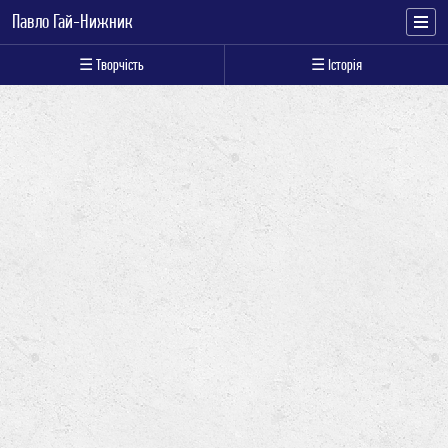
Павло Гай-Нижник
☰ Творчість
☰ Історія