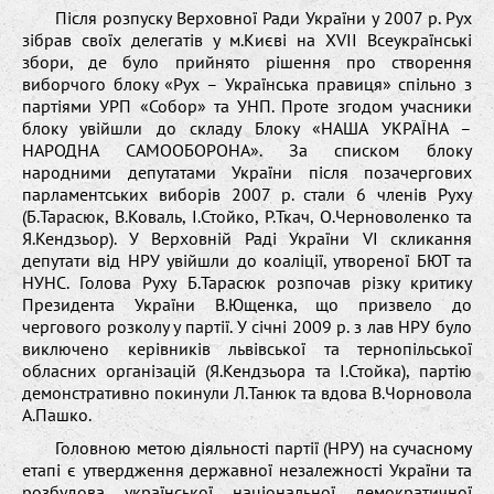
Після розпуску Верховної Ради України у 2007 р. Рух
зібрав своїх делегатів у м.Києві на XVІІ Всеукраїнські
збори, де було прийнято рішення про створення
виборчого блоку «Рух – Українська правиця» спільно з
партіями УРП «Собор» та УНП. Проте згодом учасники
блоку увійшли до складу Блоку «НАША УКРАЇНА –
НАРОДНА САМООБОРОНА». За списком блоку
народними депутатами України після позачергових
парламентських виборів 2007 р. стали 6 членів Руху
(Б.Тарасюк, В.Коваль, І.Стойко, Р.Ткач, О.Черноволенко та
Я.Кендзьор). У Верховній Раді України VI скликання
депутати від НРУ увійшли до коаліції, утвореної БЮТ та
НУНС. Голова Руху Б.Тарасюк розпочав різку критику
Президента України В.Ющенка, що призвело до
чергового розколу у партії. У січні 2009 р. з лав НРУ було
виключено керівників львівської та тернопільської
обласних організацій (Я.Кендзьора та І.Стойка), партію
демонстративно покинули Л.Танюк та вдова В.Чорновола
А.Пашко.
Головною метою діяльності партії (НРУ) на сучасному
етапі є утвердження державної незалежності України та
розбудова української національної демократичної