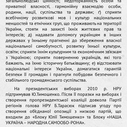
загальнолюдські цінності; недоторканність особи та
приватної власності‚ гармонійну взаємодію особи‚
родини‚ нації‚ суспільства та держави; ґ) сприяти
всебічному розвиткові мов і культур національних
меншостей та етнічних груп‚ що проживають на території
України‚ стояти на захисті їхніх життєвих прав та
інтересів; д) надавати допомогу українцям в інших
державах у їхньому прагненні до збереження власної
національної самобутності‚ розвитку їхньої культури,
освіти; сприяти їхнім культурним та економічним зв’язкам
з Україною; сприяти поверненню українців‚ які того
бажають‚ на їхню історичну батьківщину; е) відстоювати
національні інтереси України, домагатися гарантій
безпеки її громадян і прагнути побудови безпечного і
стабільного громадянського суспільства.
На президентських виборах 2010 р. НРУ
підтримував Ю.Тимошенко. Після її поразки на виборах і
створення пропрезидентської коаліції довкола Партії
регіонів голова НРУ Б.Тарасюк підписав угоду про
створення об’єднаної опозиції з низкою партій, що
входили до «Блоку Юлії Тимошенко» та Блоку «НАША
УКРАЇНА – НАРОДНА САМООБО-РОНА».