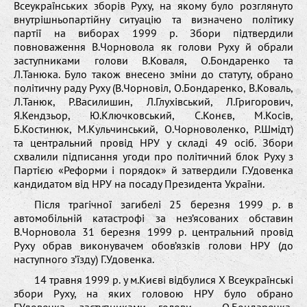
Всеукраїнських зборів Руху, на якому було розглянуто
внутрішньопартійну ситуацію та визначено політику
партії на виборах 1999 р. Збори підтвердили
повноваження В.Чорновола як голови Руху й обрали
заступниками голови В.Коваля, О.Бондаренко та
Л.Танюка. Було також внесено зміни до статуту, обрано
політичну раду Руху (В.Чорновіл, О.Бондаренко, В.Коваль,
Л.Танюк, Р.Василишин, Л.Глухівський, Л.Григорович,
Я.Кендзьор, Ю.Ключковський, С.Конєв, М.Косів,
Б.Костинюк, М.Кульчинський, О.Чорноволенко, Р.Шмідт)
та центральний провід НРУ у складі 49 осіб. Збори
схвалили підписання угоди про політичний блок Руху з
Партією «Реформи і порядок» й затвердили Г.Удовенка
кандидатом від НРУ на посаду Президента України.
Після трагічної загибелі 25 березня 1999 р. в
автомобільній катастрофі за нез’ясованих обставин
В.Чорновола 31 березня 1999 р. центральний провід
Руху обрав виконувачем обов’язків голови НРУ (до
наступного з’їзду) Г.Удовенка.
14 травня 1999 р. у м.Києві відбулися Х Всеукраїнські
збори Руху, на яких головою НРУ було обрано
Г.Удовенка, заступниками голови – О.Бондаренка,