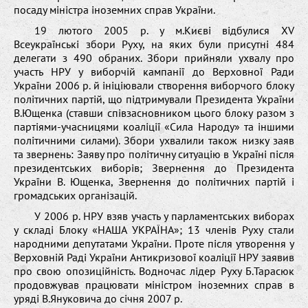
посаду міністра іноземних справ України.
19 лютого 2005 р. у м.Києві відбулися XV
Всеукраїнські збори Руху, на яких були присутні 484
делегати з 490 обраних. Збори прийняли ухвалу про
участь НРУ у виборчій кампанії до Верховної Ради
України 2006 р. й ініціювали створення виборчого блоку
політичних партій, що підтримували Президента України
В.Ющенка (ставши співзасновником цього блоку разом з
партіями-учасницями коаліції «Сила Народу» та іншими
політичними силами). Збори ухвалили також низку заяв
та звернень: Заяву про політичну ситуацію в Україні після
президентських виборів; Звернення до Президента
України В. Ющенка, Звернення до політичних партій і
громадських організацій.
У 2006 р. НРУ взяв участь у парламентських виборах
у складі Блоку «НАША УКРАЇНА»; 13 членів Руху стали
народними депутатами України. Проте після утворення у
Верховній Раді України Антикризової коаліції НРУ заявив
про свою опозиційність. Водночас лідер Руху Б.Тарасюк
продовжував працювати міністром іноземних справ в
уряді В.Януковича до січня 2007 р.