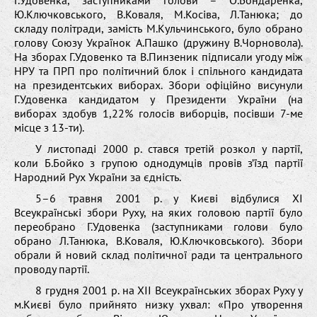
Ю.Ключковського, В.Коваля, М.Косіва, Л.Танюка; до
складу політради, замість М.Кульчинського, було обрано
голову Союзу Українок А.Пашко (дружину В.Чорновола).
На зборах Г.Удовенко та В.Пинзеник підписали угоду між
НРУ та ПРП про політичний блок і спільного кандидата
на президентських виборах. Збори офіційно висунули
Г.Удовенка кандидатом у Президенти України (на
виборах здобув 1,22% голосів виборців, посівши 7-ме
місце з 13-ти).
У листопаді 2000 р. стався третій розкол у партії,
коли Б.Бойко з групою однодумців провів з’їзд партії
Народний Рух України за єдність.
5–6 травня 2001 р. у Києві відбулися ХІ
Всеукраїнські збори Руху, на яких головою партії було
переобрано Г.Удовенка (заступниками голови було
обрано Л.Танюка, В.Коваля, Ю.Ключковського). Збори
обрали й новий склад політичної ради та центрального
проводу партії.
8 грудня 2001 р. на ХІІ Всеукраїнських зборах Руху у
м.Києві було прийнято низку ухвал: «Про утворення