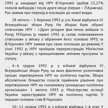
1991 р. кандидат від НРУ В.Чорновіл здобув 23,27%
голосів виборців і посів друге місце (перше – Л.Кравчук).
Рух заявив про перехід в опозицію до нової влади.
28 лютого – 1 березня 1992 р. у м. Києві відбулися ІІІ
Всеукраїнські збори Руху. На зборах були обрані
співголови НРУ – І.Драч (згодом фак-тично вийшов із
Руху), М.Горинь (у червні 1992 р. склав повноваження
співголови у зв’язку з обранням його головою УРП) та
В.Чорновіл. НРУ заявив про свою опозицію до режиму. У
січні 1992 р. НРУ пройшов перереєстрацію Мін’юстом
України у зв’язку з принциповими змінами програми та
статуту.
4–6 грудня 1992 р. у м.Києві відбулися ІV
Всеукраїнські збори Руху, на яких фактично розпочався
процес перетворення НРУ на політичну партію. Збори
абсолютною більшістю голосів прийняли рішення про
перетворення НРУ на «незалежну громадсько-політичну
організацію». 1 лютого 1993 р. Міністерство юстиції
України зареєструвало НРУ як політичну партію. Її
першим головою став В.Чорновіл.
10–12 грудня 1993 р. у м.Києві відбувся 1-й етап V