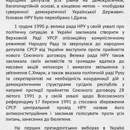
багатопартійній основі, а кінцевою метою – «побудова
суверенної демократичної Української Держави».
Головою НРУ було переобрано І.Драча.
1 грудня 1990 р. велика рада НРУ у своїй ухвалі про
політичну ситуацію в Україні закликала створити у
Верховній Раді УРСР опозиційну комуністичному
режимові Народну Раду та звернулася до народних
депутатів СРСР від України виступити проти прийняття
нового Союзного договору. Велика рада НРУ також
закликала своїх активістів та громадян вдатися до
масових акцій непокори і вимагати звільнення з
ув’язнення С.Хмари, а також вказала політичній раді Руху
та секретаріатові на необхідність координації дій з
демократичними структурами сусідніх республік у
напрямі протидії прийняттю Союзного договору. 28
лютого 1991 р. у своїй ухвалі щодо Всесоюзного
референдуму 17 березня 1991 р. стосовно збереження
СРСР центральний провід НРУ назвав його
антиконституційним і закликав голосувати проти усіх
питань, занесених до бюлетеня.
На перших президентських виборах в Україні