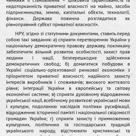
недоторканність приватної власності на майно, засоби
підприємництва, землю, капітальні об’єкти, технології,
фінанси. Держава повинна розглядатися як
рівноправний суб’єкт приватної власності».
НРУ, згідно зі статутними документами, ставить перед
собою такі завдання: а) сприяти перетворенню України у
національну демократичну правову державу‚ покликану
забезпечити вільний розвиток особистості‚ захист прав
людини і нації‚ безперешкодне здійснення
демократичних свобод; б) домагатися побудови в
Україні соціально-орієнтованої ринкової економіки з
пріоритетом приватної власності; надійного захисту
інтересів виробників і споживачів; високого життєвого
рівня; інтеграції України в європейську та світову
економічні системи; в) сприяти духовному відродженню
української нації‚ всебічному розвиткові української мови
і культури‚ подоланню наслідків політики русифікації‚
відродженню історичної пам'яті і національної свідомості
громадян України; г) сприяти захисту і примноженню
культурних‚ політичних та господарських традицій
українського народу‚ відстоювати християнські та