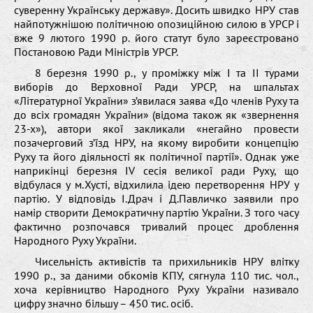
суверенну Українську державу». Досить швидко НРУ став
найпотужнішою політичною опозиційною силою в УРСР і
вже 9 лютого 1990 р. його статут було зареєстровано
Постановою Ради Міністрів УРСР.
8 березня 1990 р., у проміжку між І та ІІ турами
виборів до Верховної Ради УРСР, на шпальтах
«Літературної України» з’явилася заява «До членів Руху та
до всіх громадян України» (відома також як «звернення
23-х»), автори якої закликали «негайно провести
позачерговий з’їзд НРУ, на якому виробити концепцію
Руху та його діяльності як політичної партії». Однак уже
наприкінці березня IV сесія великої ради Руху, що
відбулася у м.Хусті, відхилила ідею перетворення НРУ у
партію. У відповідь І.Драч і Д.Павличко заявили про
намір створити Демократичну партію України. З того часу
фактично розпочався тривалий процес дроблення
Народного Руху України.
Чисельність активістів та прихильників НРУ влітку
1990 р., за даними обкомів КПУ, сягнула 110 тис. чол.,
хоча керівництво Народного Руху України називало
цифру значно більшу – 450 тис. осіб.