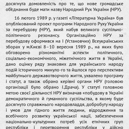
досягнута домовленість про те, що нове громадське
об’єднання буде мати назву Народний Рух України (НРУ).
16 лютого 1989 р. у газеті «Літературна Україна» був
опублікований проект програми Народного Руху України
за перебудову (НРУ), який набув великого суспільно-
політичного резонансу. Організаційно НРУ за
перебудову оформився на І (Установчих) Всеукраїнських
зборах у м.Києві 8–10 вересня 1989 р., на яких було
обговорено різноманітні аспекти політичного,
соціально-економічного, міжетнічного життя в Україні,
дано оцінку ряду знакових для українського народу
подій історичного минуло-го та йшлося про перспективи
майбутнього державотворчого життя, ухвалено програму
і статут, а також обрано керівні органи НРУ (головою
організації було обрано І.Драча). У статуті головною
метою своєї діяльності НРУ визначав «побудову в Україні
демократичного й гуманного суспільства, в якому буде
досягнуто справжнього народовладдя, добробуту народу
і умов для гідного життя людини, відродження та
всебічного розвитку української нації, забезпечення
національно-культурних потреб усіх етнічних груп
республіки і перетворення республіки у дійсно