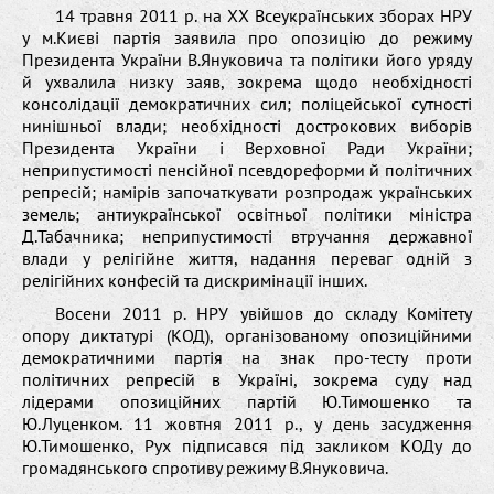
14 травня 2011 р. на ХХ Всеукраїнських зборах НРУ
у м.Києві партія заявила про опозицію до режиму
Президента України В.Януковича та політики його уряду
й ухвалила низку заяв, зокрема щодо необхідності
консолідації демократичних сил; поліцейської сутності
нинішньої влади; необхідності дострокових виборів
Президента України і Верховної Ради України;
неприпустимості пенсійної псевдореформи й політичних
репресій; намірів започаткувати розпродаж українських
земель; антиукраїнської освітньої політики міністра
Д.Табачника; неприпустимості втручання державної
влади у релігійне життя, надання переваг одній з
релігійних конфесій та дискримінації інших.
Восени 2011 р. НРУ увійшов до складу Комітету
опору диктатурі (КОД), організованому опозиційними
демократичними партія на знак про-тесту проти
політичних репресій в Україні, зокрема суду над
лідерами опозиційних партій Ю.Тимошенко та
Ю.Луценком. 11 жовтня 2011 р., у день засудження
Ю.Тимошенко, Рух підписався під закликом КОДу до
громадянського спротиву режиму В.Януковича.