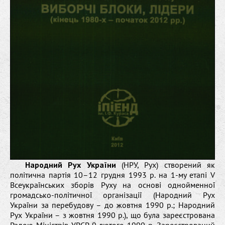
Народний Рух України
(НРУ, Рух) створений як
політична партія 10–12 грудня 1993 р. на 1-му етапі V
Всеукраїнських зборів Руху на основі однойменної
громадсько-політичної організації (Народний Рух
України за перебудову – до жовтня 1990 р.; Народний
Рух України – з жовтня 1990 р.), що була зареєстрована
Радою Міністрів УРСР 9 лютого 1990 р. Зареєстрований