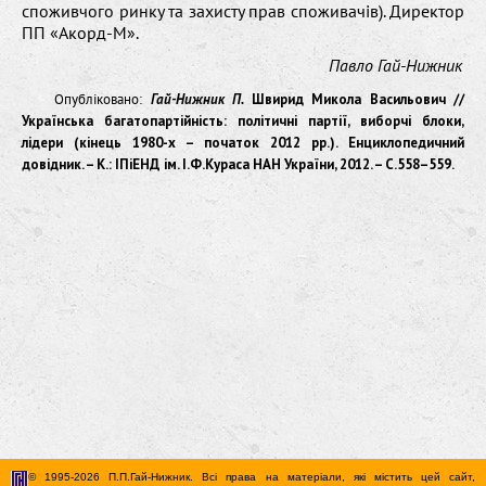
споживчого ринку та захисту прав споживачів). Директор
ПП «Акорд-М».
Павло Гай-Нижник
Опубліковано:
Гай-Нижник П.
Швирид Микола Васильович //
Українська багатопартійність: політичні партії, виборчі блоки,
лідери (кінець 1980-х – початок 2012 рр.). Енциклопедичний
довідник. – К.: ІПіЕНД ім. І.Ф.Кураса НАН України, 2012. – С.558–559.
© 1995-2026 П.П.Гай-Нижник. Всі права на матеріали, які містить цей сайт,