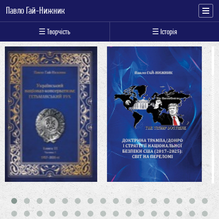
Павло Гай-Нижник
☰ Творчість
☰ Історія