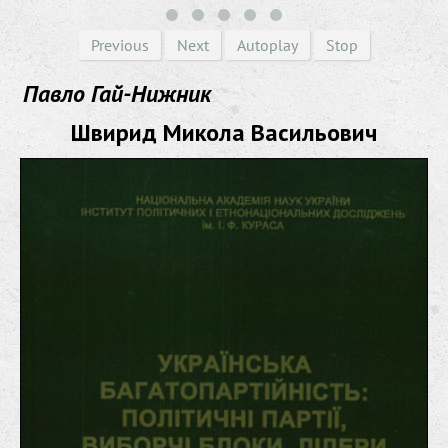
Previous
Next
Autoplay
Stop
Павло Гай-Нижник
Швирид Микола Васильович