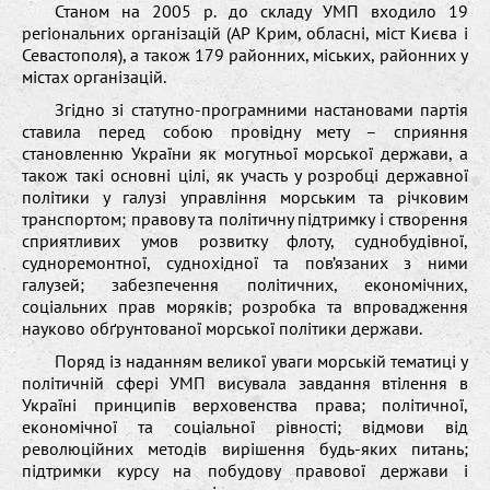
Станом на 2005 р. до складу УМП входило 19
регіональних організацій (АР Крим, обласні, міст Києва і
Севастополя), а також 179 районних, міських, районних у
містах організацій.
Згідно зі статутно-програмними настановами партія
ставила перед собою провідну мету – сприяння
становленню України як могутньої морської держави, а
також такі основні цілі, як участь у розробці державної
політики у галузі управління морським та річковим
транспортом; правову та політичну підтримку і створення
сприятливих умов розвитку флоту, суднобудівної,
судноремонтної, суднохідної та пов’язаних з ними
галузей; забезпечення політичних, економічних,
соціальних прав моряків; розробка та впровадження
науково обґрунтованої морської політики держави.
Поряд із наданням великої уваги морській тематиці у
політичній сфері УМП висувала завдання втілення в
Україні принципів верховенства права; політичної,
економічної та соціальної рівності; відмови від
революційних методів вирішення будь-яких питань;
підтримки курсу на побудову правової держави і