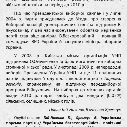
військової техніки на період до 2010 р.
Під час президентської виборчої кампанії у липні
2004 р. партія приєдналася до Угоди про створення
Виборчої коаліції демократичних сил (на підтримку В.
Януковича). У цей час виконувачем обов’язки керівника
партії став віце-адмірал В.Безкоровайний – колишній
командувач ВМС України й заступник міністра оборони
України.
У 2008 р. Київська міська організація УМП
підтримала О.Омельченка та блок його імені на виборах
столичної міської ради. У листопаді 2009 р. напередодні
виборів Президента України УМП та ще 11 політичних
партій підписали Угоду про співробітництво з
Партією
регіонів
, спрямовану на підтримку передвиборчої
програми В.Януковича. На виборах до місцевих органів
влади 2010 р. партія здобула два мандати (0,02%)
сільських, селищних, міських голів.
Павло Гай-Нижник, В’ячеслав Яремчук
Опубліковано:
Гай-Нижник П., Яремчук В.
Українська
морська партія // Українська багатопартійність: політичні