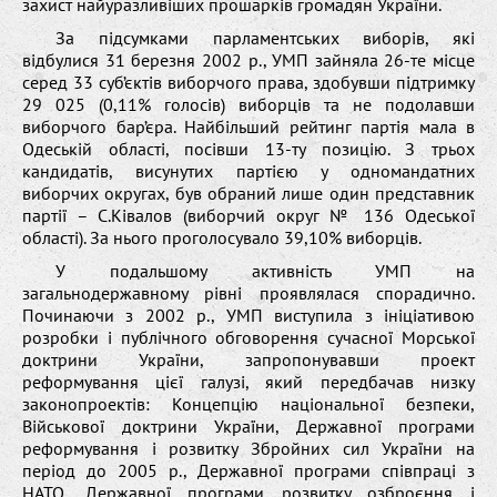
захист найуразливіших прошарків громадян України.
За підсумками парламентських виборів, які
відбулися 31 березня 2002 р., УМП зайняла 26-те місце
серед 33 суб’єктів виборчого права, здобувши підтримку
29 025 (0,11% голосів) виборців та не подолавши
виборчого бар’єра. Найбільший рейтинг партія мала в
Одеській області, посівши 13-ту позицію. З трьох
кандидатів, висунутих партією у одномандатних
виборчих округах, був обраний лише один представник
партії – С.Ківалов (виборчий округ № 136 Одеської
області). За нього проголосувало 39,10% виборців.
У подальшому активність УМП на
загальнодержавному рівні проявлялася спорадично.
Починаючи з 2002 р., УМП виступила з ініціативою
розробки і публічного обговорення сучасної Морської
доктрини України, запропонувавши проект
реформування цієї галузі, який передбачав низку
законопроектів: Концепцію національної безпеки,
Військової доктрини України, Державної програми
реформування і розвитку Збройних сил України на
період до 2005 р., Державної програми співпраці з
НАТО, Державної програми розвитку озброєння і