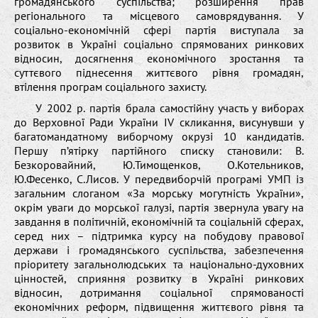
громадянського суспільства; розширення прав
регіонального та місцевого самоврядування. У
соціально-економічній сфері партія виступала за
розвиток в Україні соціально спрямованих ринкових
відносин, досягнення економічного зростання та
суттєвого піднесення життєвого рівня громадян,
втілення програм соціального захисту.
У 2002 р. партія брала самостійну участь у виборах
до Верховної Ради України IV скликання, висунувши у
багатомандатному виборчому окрузі 10 кандидатів.
Першу п’ятірку партійного списку становили: В.
Безкоровайний, Ю.Тимощенков, О.Котельников,
Ю.Фесенко, С.Лисов. У передвиборчій програмі УМП із
загальним слоганом «За морську могутність України»,
окрім уваги до морської галузі, партія звернула увагу на
завдання в політичній, економічній та соціальній сферах,
серед них – підтримка курсу на побудову правової
держави і громадянського суспільства, забезпечення
пріоритету загальнолюдських та національно-духовних
цінностей, сприяння розвитку в Україні ринкових
відносин, дотримання соціальної спрямованості
економічних реформ, підвищення життєвого рівня та