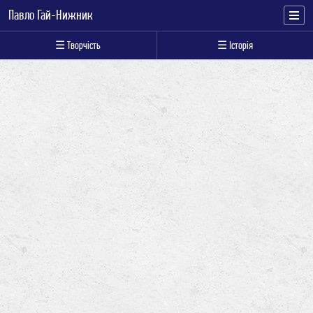
Павло Гай-Нижник
☰ Творчість
☰ Історія