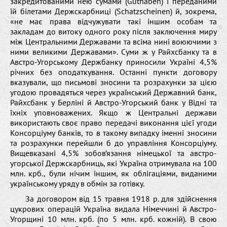
закредитованими нею сумами (Guthaben) і переданими
їй білетами Держскарбниці (Schatzscheinen) й, зокрема,
«не має права відчужувати такі іншим особам та
закладам до витоку одного року після заключення миру
між Центральними Державами та всіма нині воюючими з
ними великими Державами». Суми ж у Райхсбанку та в
Австро-Угорському Держбанку приносили Україні 4,5%
річних без оподаткування. Останні пункти договору
вказували, що письмові зносини та розрахунки за цією
угодою провадяться через український Державний банк,
Райхсбанк у Берліні й Австро-Угорський банк у Відні та
їхніх уповноважених. Якщо ж Центральні держави
використають своє право передачі виконання цієї угоди
Консорціуму банків, то в такому випадку іменні зносини
та розрахунки перейшли б до управління Консорціуму.
Вищевказані 4,5% зобов’язання німецької та австро-
угорської Держскарбниць, які Україна отримувала на 100
млн. крб., були нічим іншим, як облігаціями, виданими
українському уряду в обмін за готівку.
За договором від 15 травня 1918 р. для здійснення
цукрових операцій Україна видала Німеччині й Австро-
Угорщині 10 млн. крб. (по 5 млн. крб. кожній). В свою