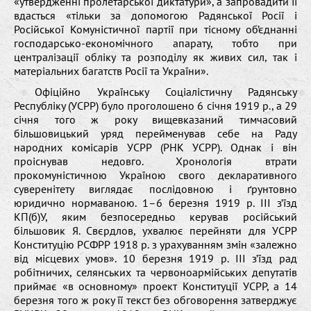
«утвердженні пролетарської диктатури», а запровадити її
вдасться «тільки за допомогою Радянської Росії і
Російської Комуністичної партії при тісному об’єднанні
господарсько-економічного апарату, тобто при
централізації обліку та розподілу як живих сил, так і
матеріальних багатств Росії та України».
Офіційно Українську Соціалістичну Радянську
Республіку (УСРР) було проголошено 6 січня 1919 р., а 29
січня того ж року вищевказаний тимчасовий
більшовицький уряд перейменував себе на Раду
народних комісарів УСРР (РНК УСРР). Однак і він
проіснував недовго. Хронологія втрати
прокомуністичною Україною свого декларативного
суверенітету виглядає послідовною і ґрунтовно
юридично нормаваною. 1–6 березня 1919 р. ІІІ з’їзд
КП(б)У, яким безпосередньо керував російський
більшовик Я. Свєрдлов, ухвалює перейняти для УСРР
Конституцію РСФРР 1918 р. з урахуванням змін «залежно
від місцевих умов». 10 березня 1919 р. ІІІ з’їзд рад
робітничих, селянських та червоноармійських депутатів
приймає «в основному» проект Конституції УСРР, а 14
березня того ж року її текст без обговорення затверджує