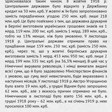
здійснювалася таким чином. 8 жовтня 1918 р.
Центральним державам було відкрито у Держбанку
кредит на 50 млн. крб. У жовтні ж їм було запропоновано
замість передбачених угодою 250 млн. крб. лише 218
млн. крб. Це було пов’язано з тим, що державна друкарня
в Берліні виготовила українських грошових знаків на 1
млрд. 119 млн. 200 тис. крб. замість 1 млрд. 289 млн. крб.,
тобто на 13% менше, ніж було умовлено. 9 листопада
1918 р. Центральні держави отримали право на
придбання лише 159 млн. 250 тис. крб. (замість 250 млн.
крб.), через те, що у жовтні берлінська друкарня
виготовила замість 3 млрд. 453 млн. 950 тис. крб. лише 2
млрд. 199 млн. 335 тис. крб. (на 36,3% менше). В цей час у
Німеччині вирувала революція, і німці вимагали видачі
всієї суми, що й було задоволено Міністерством фінансів
з умовою, що суму, якої невистачало, буде вираховано з
наступних місяців. У листопаді 1918 р. Австро-Угорщиною
було взято 19 млн. крб., у грудні Віднем було запрошено
62 млн. крб., але з якихось причин отримано не було.
Німеччиною в листопаді було взято 156 млн. крб., в
грудні 1918 року – 62 млн. крб., а на січень 1919 р. нею
просилося 100 млн. крб.