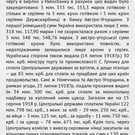
чергу в Берліні у Райхсбанку в рахунок цих видач було
закредитовано 3 млн. 333 тис. 333,3 марок готівкою і
стільки ж серіями та 5 млн. крон готівкою і 5 млн. крон
серіями Держскарбниці в банку Австро-Угорщини. З
першої (німецької) суми Україна використала лише 1 млн.
318 тис. 117,90 марки і не скористалася разом з серіями
5 млн. 348 тис. 548,76 марок. З австро-угорської суми
готівкові крони було використано повністю, а
недоторканими залишилися лише крони у серіях.
Українська сторона також видала (14 липня 1918?р.) 30
млн. крб. міністру торгу та промисловості С. Гутнику для
сплати Центральним державам за вугілля, а дещо пізніше
– ще 83 млн. крб. для сплати за придбане для цих країн
продовольство. Самі ж Німеччина та Австро-Угорщина, в
рамках угоди, 25 липня 1918?р. подали прохання видачі
їм 34 млн. 500 тис. крб. для сплати за монопольну
надбавку за куплений ними цукор. Загалом же на 15
серпня 1918 р. Центральні держави сплатили Україні 122
млн. 798 тис. крб., з яких: за хліб – 29 млн. 250 тис. крб.,
за яйця – 3 млн. 125 тис. крб., за худобу – 11 млн. 750 тис.
крб. і за цукор – 78 млн. 673 тис. крб. Крім того, через
Центральну комісію з вивозу сировини німці закупили на
вільному ринку різноманітних товарів на суму у 130 млн.