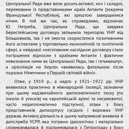
Центральної Ради вже вели досить активні, хоч і складні,
перемовини із представниками країн Антанти (зокрема
Французької Республіки), які зрештою завершилися
нічим. В той же час, як справедливо, відзначає
Ю. Нетреба, Центральна Рада, що завдяки
Берестейському договору звільнила територію УНР від
більшовиків, так і не змогла скористатися позитивними
його аспектами у торговельно-економічній та політичній
сфері, а невдовзі «негативним наслідком договору стало
погіршення відносин з країнами Антанти і фактичне
невизнання ними як Центральної Ради, так і гетьманату»,
а орієнтація на Берлін «виявилась фатальною після
поразки Німеччини у Першій світовій війні».
Отже, у 1919 р., а надто у 1921–1922 рр. УНР
виявилася практично в міжнародній ізоляції, зазнаючи
при цьому надзвичайного дипломатичного тиску (по
інколи й утисків) на європейській арені та несамовитої,
часто недипломатично підступної, атаки з боку
представників дипкорпусу сусідніх і ворожих УНР
держав. Активну діяльність в цьому напрямкові виявила й
дипслужба УСРР, яка потужно ідеологічно і матеріально
спрямовувалася й підтримувалася з Петрограду з боку