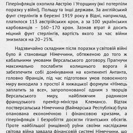
Гіперінфляція охопила Австрію і Угорщину (які потерпіли
поразку у війні), Польщу та інші держави. За англійський
фунт стерлінгів в березні 1919 року в Відні, наприклад,
платилося 113 австрійських крон, а за 100 українських
карбованців – 160–170 крон. Зазнав втрат й досить
міцний фунт стерлінгів, вартість якого за час війни
знизилася на 20–25%.
Надзвичайно складним після поразки у світовій війні
було й становище Німеччини, обтяженою до того ж
кабальними умовами Версальського договору. Прагнучи
максимально послабити колишнього ворога й
забезпечити собі домінування на континенті Антанта,
головно Франція, під час підготовки умов повоєнного
миру виходила з простої й хижацької формули «Німець
заплатить за все», запропонованої одним з творців
Версальського миру, найближчим радником
французького прем’єр-міністра Клемансо. Відтак
постверсальська Німеччина (Ваймарська Республіка) була
опанована економічною і фінансовою кризами, а
гіперінфляція і безробіття досягли гігантських обсягів.
Проте найбільшої (нищівної) руїни своїми наслідками
світова війна завдала фінансовій системі Німеччини, що