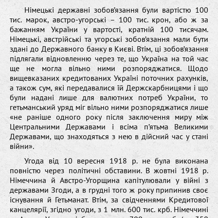
Німецькі державні зобов’язання були вартістю 100
тис. марок, австро-угорські – 100 тис. крон, або ж за
бажанням України у вартості, кратній 100 тисячам.
Німецькі, австрійські та угорські зобов’язання мали бути
здані до Державного банку в Києві. Втім, ці зобов’язання
підлягали відновленню через те, що Україна на той час
ще не могла вільно ними розпоряджатися. Щодо
вищевказаних кредитованих Україні поточних рахунків,
а також сум, які передавалися їй Держскарбницями і що
були надані лише для валютних потреб України, то
гетьманський уряд міг вільно ними розпоряджатися лише
«не раніше одного року після заключення миру між
Центральними Державами і всіма п’ятьма Великими
Державами, що знаходяться з нею в дійсний час у стані
війни».
Угода від 10 вересня 1918 р. не була виконана
повністю через політичні обставини. В жовтні 1918 р.
Німеччина й Австро-Угорщина капітулювали у війні з
державами Згоди, а в грудні того ж року припинив своє
існування й Гетьманат. Втім, за свідченнями Кредитової
канцелярії, згідно угоди, з 1 млн. 600 тис. крб. Німеччині