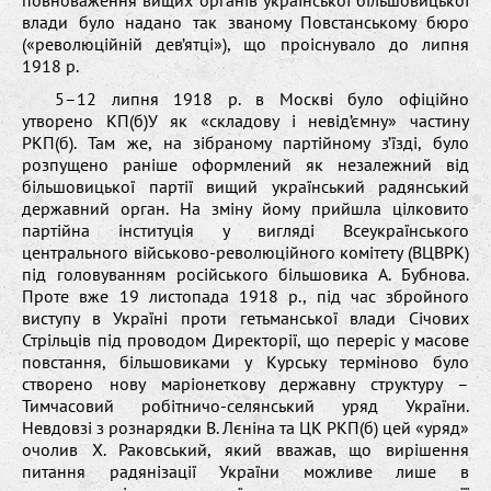
повноваження вищих органів української більшовицької
влади було надано так званому Повстанському бюро
(«революційній дев’ятці»), що проіснувало до липня
1918 р.
5–12 липня 1918 р. в Москві було офіційно
утворено КП(б)У як «складову і невід’ємну» частину
РКП(б). Там же, на зібраному партійному з’їзді, було
розпущено раніше оформлений як незалежний від
більшовицької партії вищий український радянський
державний орган. На зміну йому прийшла цілковито
партійна інституція у вигляді Всеукраїнського
центрального військово-революційного комітету (ВЦВРК)
під головуванням російського більшовика А. Бубнова.
Проте вже 19 листопада 1918 р., під час збройного
виступу в Україні проти гетьманської влади Січових
Стрільців під проводом Директорії, що переріс у масове
повстання, більшовиками у Курську терміново було
створено нову маріонеткову державну структуру –
Тимчасовий робітничо-селянський уряд України.
Невдовзі з рознарядки В. Лєніна та ЦК РКП(б) цей «уряд»
очолив Х. Раковський, який вважав, що вирішення
питання радянізації України можливе лише в