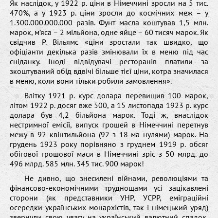
Як наслідок, у 1922 р. ціни в Німеччині зросли на 5 тис.
470%, а у 1923 р. ціни зросли до космічних меж – у
1.300.000.000.000 разів. Фунт масла коштував 1,5 млн.
марок, м’яса – 2 мільйона, одне яйце – 60 тисяч марок. Як
свідчив Р. Вільямс «ціни зростали так швидко, що
офіціанти декілька разів змінювали їх в меню під час
сніданку. Іноді відвідувачі ресторанів платили за
зкоштуваний обід вдвічі більше тієї ціни, котра значилася
в меню, коли вони тільки робили замовлення».
Влітку 1921 р. курс долара перевищив 100 марок,
літом 1922 р. досяг вже 500, а 15 листопада 1923 р. курс
долара був 4,2 більйона марок. Тоді ж, внаслідок
нестримної емісії, випуск грошей в Німеччині перетнув
межу в 92 квінтильйона (92 з 18-ма нулями) марок. На
грудень 1923 року порівняно з груднем 1919 р. обсяг
обігової грошової маси в Німеччині зріс з 50 млрд. до
496 млрд. 585 млн. 345 тис. 900 марок!
Не дивно, що знесилені війнами, революціями та
фінансово-економічними труднощами усі зацікавлені
сторони (як представники УНР, УСРР, еміграційні
осередки українських монархістів, так і німецький уряд)
звернули свою увагу на український валютний спадок,