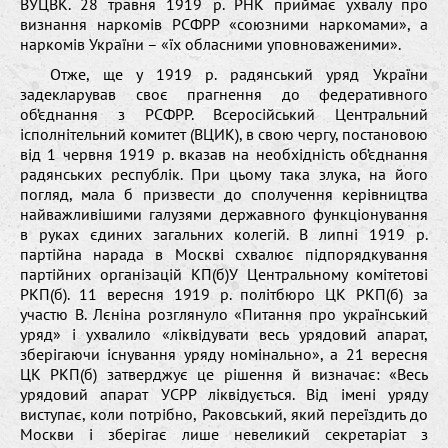
ВУЦВК. 28 травня 1919 р. РНК приймає ухвалу про
визнання наркомів РСФРР «союзними наркомами», а
наркомів України – «їх обласними уповноваженими».
Отже, ще у 1919 р. радянський уряд України
задекларував своє прагнення до федеративного
об’єднання з РСФРР. Всеросійський Центральний
ісполнітельний комитет (ВЦИК), в свою чергу, постановою
від 1 червня 1919 р. вказав на необхідність об’єднання
радянських республік. При цьому така злука, на його
погляд, мала б призвести до сполучення керівництва
найважливішими галузями державного функціонування
в руках єдиних загальних колегій. В липні 1919 р.
партійна нарада в Москві схвалює підпорядкування
партійних організацій КП(б)У Центральному комітетові
РКП(б). 11 вересня 1919 р. політбюро ЦК РКП(б) за
участю В. Лєніна розглянуло «Питання про український
уряд» і ухвалило «ліквідувати весь урядовий апарат,
зберігаючи існування уряду номінально», а 21 вересня
ЦК РКП(б) затверджує це рішення й визначає: «Весь
урядовий апарат УСРР ліквідується. Від імені уряду
виступає, коли потрібно, Раковський, який переїздить до
Москви і зберігає лише невеликий секретаріат з