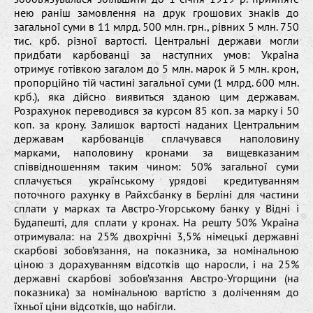
нею раніш замовлення на друк грошових знаків до
загальної суми в 11 млрд. 500 млн. грн., рівних 5 млн. 750
тис. крб. різної вартості. Центральні держави могли
придбати карбованці за наступних умов: Україна
отримує готівкою загалом до 5 млн. марок й 5 млн. крон,
пропорційно тій частині загальної суми (1 млрд. 600 млн.
крб.), яка дійсно виявиться зданою цим державам.
Розрахунок переводився за курсом 85 коп. за марку і 50
коп. за крону. Залишок вартості наданих Центральним
державам карбованців сплачувався наполовину
марками, наполовину кронами за вищевказаним
співвідношенням таким чином: 50% загальної суми
сплачується українському урядові кредитуванням
поточного рахунку в Райхсбанку в Берліні для частини
сплати у марках та Австро-Угорському банку у Відні і
Будапешті, для сплати у кронах. На решту 50% Україна
отримувала: на 25% двохрічні 3,5% німецькі державні
скарбові зобов’язання, на показника, за номінальною
ціною з дорахуванням відсотків що наросли, і на 25%
державні скарбові зобов’язання Австро-Угорщини (на
показника) за номінальною вартістю з доліченням до
їхньої ціни відсотків, що набігли.