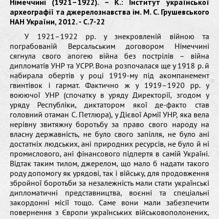
Німеччині (1921–1922). – К.: Інститут української
археографії та джерелознавства ім. М. С. Грушевського
НАН України, 2012. - C.7-22
У 1921–1922 рр. у знекровленій війною та
пограбованій Версальським договором Німеччині
сягнула свого апогею війна без пострілів – війна
дипломатів УНР та УСРР. Вона розпочалася ще у 1918 р. й
набирала обертів у році 1919-му під акомпанемент
гвинтівок і гармат. Фактично ж у 1919–1920 рр. у
воюючої УНР (спочатку в уряду Директорії, згодом у
уряду Республіки, диктатором якої де-факто став
головний отаман С. Петлюра), у Дієвої Армії УНР, яка вела
нерівну звитяжну боротьбу за право свого народу на
власну державність, не було свого запілля, не було ані
достатніх людських, ані природних ресурсів, не було й ні
промислового, ані фінансового підпертя в самій Україні.
Відтак таким тилом, джерелом, що мало б надати такого
роду допомогу як урядові, так і війську, для продовження
збройної боротьби за незалежність мали стати українські
дипломатичні представництва, воєнні та спеціальні
закордонні місії тощо. Саме вони мали забезпечити
повернення з Європи українських військовополонених,