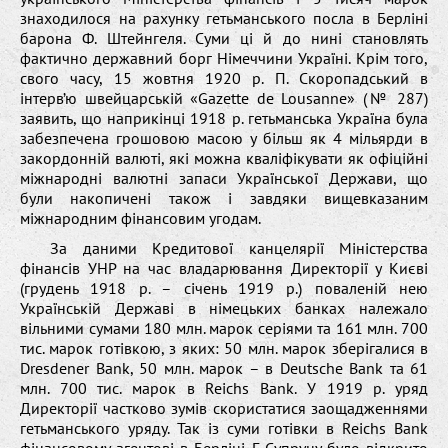
знаходилося на рахунку гетьманського посла в Берліні
барона Ф. Штейнгеля. Суми ці й до нині становлять
фактично державний борг Німеччини Україні. Крім того,
свого часу, 15 жовтня 1920 р. П. Скоропадський в
інтерв’ю швейцарській «Gazette de Lousanne» (№ 287)
заявить, що наприкінці 1918 р. гетьманська Україна була
забезпечена грошовою масою у більш як 4 мільярди в
закордонній валюті, які можна кваліфікувати як офіційні
міжнародні валютні запаси Української Держави, що
були накопичені також і завдяки вищевказаним
міжнародним фінансовим угодам.
За даними Кредитової канцелярії Міністерства
фінансів УНР на час владарювання Директорії у Києві
(грудень 1918 р. – січень 1919 р.) поваленій нею
Українській Державі в німецьких банках належало
вільними сумами 180 млн. марок серіями та 161 млн. 700
тис. марок готівкою, з яких: 50 млн. марок зберігалися в
Dresdener Bank, 50 млн. марок – в Deutsche Bank та 61
млн. 700 тис. марок в Reichs Bank. У 1919 р. уряд
Директорії частково зумів скористатися заощадженнями
гетьманського уряду. Так із суми готівки в Reichs Bank