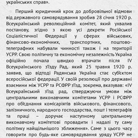
українських справ».
Перший юридичний крок до добровільної відмови
від державного самоврядування зробив 28 січня 1920 р.
Всеукраїнський революційний комітет, який ухвалив
постанову, згідно з якою усі декрети Російської
Соціалістичної Федерації у сферах військових,
фінансово-економічних, транспортних, поштово-
телеграфних набували чинності також і на території
УСРР. Свою політичну та економічну незалежність Україна
офіційно почала швидко втрачати після IV
Всеукраїнського з’їзду Рад, який 25 травня 1920 р.
заявив, що відтоді Радянська Україна стає суб’єктом
всеросійської федерації. У своїй резолюції про державні
взаємини між УСРР та РСФРР з’їзд, зокрема, вказував: «IV
Всеукраїнський з’їзд рад, стверджуючи умови між
центральними виконавчими комітетами УСРР і РСФРР
про об’єднання комісаріятів військового, фінансового,
залізничного, народного господарства, пошт і телеграфів
та праці – доручає наступному центральному
виконавчому комітетові провадити і надалі ту саму
політику найщільнішого зближення». Саме з цього часу
говорити про будь-яке самоврядування уряду УСРР не