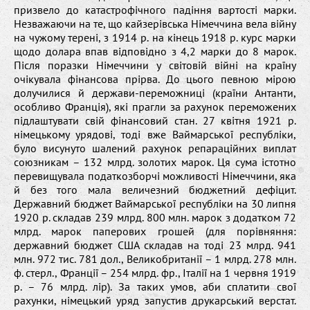
призвело до катастрофічного падіння вартості марки.
Незважаючи на те, що кайзерівська Німеччина вела війну
на чужому терені, з 1914 р. на кінець 1918 р. курс марки
щодо долара впав відповідно з 4,2 марки до 8 марок.
Після поразки Німеччини у світовій війні на країну
очікувала фінансова прірва. До цього певною мірою
долучилися й держави-переможниці (країни Антанти,
особливо Франція), які прагли за рахунок переможених
підлаштувати свій фінансовий стан. 27 квітня 1921 р.
німецькому урядові, тоді вже Ваймарської республіки,
було висунуто шалений рахунок репараційних виплат
союзникам – 132 млрд. золотих марок. Ця сума істотно
перевищувала податкозборчі можливості Німеччини, яка
й без того мала величезний бюджетний дефіцит.
Державний бюджет Ваймарської республіки на 30 липня
1920 р. складав 239 млрд. 800 млн. марок з додатком 72
млрд. марок паперових грошей (для порівняння:
державний бюджет США складав на тоді 23 млрд. 941
млн. 972 тис. 781 дол., Великобританії – 1 млрд. 278 млн.
ф. стерл., Франції – 254 млрд. фр., Італії на 1 червня 1919
р. – 76 млрд. лір). За таких умов, аби сплатити свої
рахунки, німецький уряд запустив друкарський верстат.