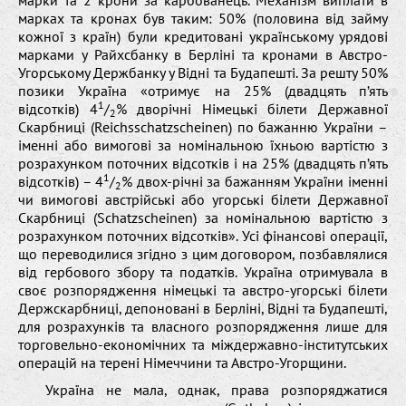
марки та 2 крони за карбованець. Механізм виплати в
марках та кронах був таким: 50% (половина від займу
кожної з країн) були кредитовані українському урядові
марками у Райхсбанку в Берліні та кронами в Австро-
Угорському Держбанку у Відні та Будапешті. За решту 50%
позики Україна «отримує на 25% (двадцять п’ять
1
відсотків) 4
/
% дворічні Німецькі білети Державної
2
Скарбниці (Reichsschatzscheinen) по бажанню України –
іменні або вимогові за номінальною їхньою вартістю з
розрахунком поточних відсотків і на 25% (двадцять п’ять
1
відсотків) – 4
/
% двох-річні за бажанням України іменні
2
чи вимогові австрійські або угорські білети Державної
Скарбниці (Schatzscheinen) за номінальною вартістю з
розрахунком поточних відсотків». Усі фінансові операції,
що переводилися згідно з цим договором, позбавлялися
від гербового збору та податків. Україна отримувала в
своє розпорядження німецькі та австро-угорські білети
Держскарбниці, депоновані в Берліні, Відні та Будапешті,
для розрахунків та власного розпорядження лише для
торговельно-економічних та міждержавно-інститутських
операцій на терені Німеччини та Австро-Угорщини.
Україна не мала, однак, права розпоряджатися