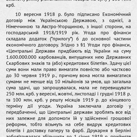
крб.
10 вересня 1918 р. було підписано Економічний
договір між Українською Державою, з однієї, а
Німеччиною та Австро-Угорщиною, з іншої сторони, на
господарський 1918/1919 рік. Угода про фінанси
складала додаток (”прилогу”) 6 до основної частини
економічного договору. Згідно з §1 Угоди про фінанси,
«Центральні Держави придбають від України на суму
1.600.000.000 карбованців, випущених нею Державних
Скарбових знаків та (або) кредитових білетів». Здачу цієї
суми вони мали право вимагати повністю або частково
до 30 червня 1919 р., причому вона могла вимагатися
сумами не менше від 10 мільйонів за умов, що загальна
сума здачі, що запрошувалася, мала не перевищувати
250 млн. крб. у вересні, жовтні, листопаді і грудні 1918 р.
та 100 млн. крб. у решту місяців 1919 р. до кінцевого
терміну дії угоди. Україна заключала договір у
передбаченні, що Центральні держави зроблять все від
них залежне для допомоги їй у здійсненні грошової
реформи, тобто візьмуть на себе видрук кредитових
білетів і доставку паперу та фарб. Друкарня в Берліні
зобов’язувалася збільшити до 1 січня 1919 р. прийняте