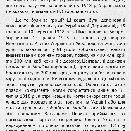
що свого часу був накопичений у 1918 р. Українською
Державою (Гетьманатом П. Скоропадського).
Що то були за гроші? Ці кошти були депоновані
внаслідок Фінансових угод Української Держави від 15
травня та 10 вересня 1918 р. з Німеччиною та Австро-
Уорщиною. 15 травня 1918 р., згідно з договором
Німеччини та Австро-Угорщини з Україною, гетьманський
уряд, як зазначалося у §1 угоди, зобов’язувався надати
вищевказаним країнам грошову позику на 400 млн. крб.
(по 200 млн. крб. кожній з держав). Центральні держави
позичали в України карбованці, проте вони могли не
брати одразу по 200 млн. крб., а отримувати їх частково в
міру необхідності в Київському відділенні Держбанку
через окремо уповноважених осіб. Окрім того, таким
правом контрагенти могли скористатися лише до 31
липня 1918 р., а отримавши їх, могли використати гроші
«лише для розрахунків за покупки на Україні або для
оплати грошових зобов’язань Українським Державним
або приватним Закладам». Позика приймалася за
номінальною вартістю скарбових білетів України з
1
нарахуванням поточних відсотків за курсом 1,33
/
3