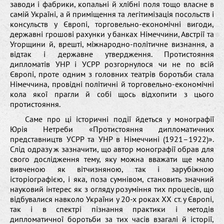
заводи і фабрики, копальні й хлібні поля тощо власне в
самій Україні, а й приміщення та легітимізація посольств і
консульств у Європі, торговельно-економічні вигоди,
державні грошові рахунки у банках Німеччини, Австрії та
Угорщини й, врешті, міжнародно-політичне визнання, а
відтак і державне утвердження. Протистояння
дипломатів УНР і УСРР розгорнулося чи не по всій
Європі, проте одним з головних театрів боротьби стала
Німеччина, провідні політичні й торговельно-економічні
кола якої прагли й собі щось відхопити з цього
протистояння.
Саме про ці історичні події йдеться у монографії
Юрія Нетреби «Протистояння дипломатичних
представництв УСРР та УНР в Німеччині (1921–1922)».
Слід одразу ж зазначити, що автор монографії обрав для
свого дослідження тему, яку можна вважати ще мало
вивченою як вітчизняною, так і зарубіжною
історіографією, і яка, поза сумнівом, становить значний
науковий інтерес як з огляду розуміння тих процесів, що
відбувалися навколо України у 20-х роках ХХ ст. у Європі,
так і в спектрі пізнання практики і методів
дипломатичної боротьби за тих часів взагалі й історії,