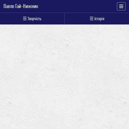
Павло Гай-Нижник
☰ Творчість
☰ Історія