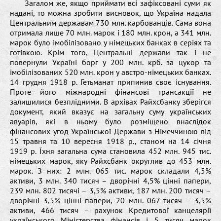
Загалом же, якщо приймати всі зафіксовані суми як
надані, то можна зробити висновок, що Україна надала
Центральним державам 730 млн. карбованців. Сама вона
отримала лише 70 млн. марок і 180 млн. крон, а 341 млн.
марок було імобілізовано у німецьких банках в серіях та
готівкою. Крім того, Центральні держави так і не
повернули Україні борг у 200 млн. крб. за цукор та
імобілізованих 520 млн. крон у австро-німецьких банках.
14 грудня 1918 р. Гетьманат припинив своє існування.
Проте його міжнародні фінансові трансакції не
залишилися безплідними. В архівах Райхсбанку зберігся
документ, який вказує на загальну суму українських
авуарів, які в ньому було розміщено внаслідок
фінансових угод Української Держави з Німеччиною від
15 травня та 10 вересня 1918 р., станом на 14 січня
1919 р. Їхня загальна сума становила 452 млн. 945 тис.
німецьких марок, яку Райхсбанк округлив до 453 млн.
марок. З них: 2 млн. 065 тис. марок складали 4,5%
активи, 3 млн. 340 тисяч – дворічні 4,5% цінні папери,
239 млн. 802 тисячі – 3,5% активи, 187 млн. 200 тисяч –
дворічні 3,5% цінні папери, 20 млн. 067 тисяч – 3,5%
активи, 466 тисяч – рахунок Кредитової канцелярії
українського Міністерства фінансів і 5 тисяч марок