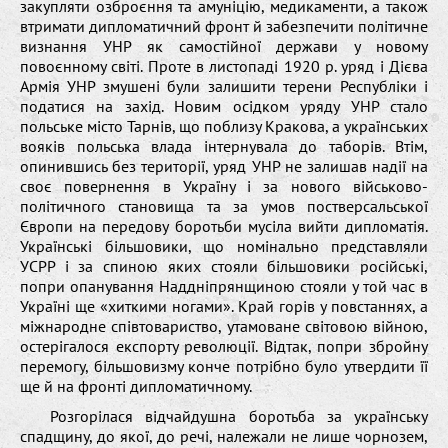
закупляти озброєння та амуніцію, медикаменти, а також
втримати дипломатичний фронт й забезпечити політичне
визнання УНР як самостійної держави у новому
повоєнному світі. Проте в листопаді 1920 р. уряд і Дієва
Армія УНР змушені були залишити терени Республіки і
податися на захід. Новим осідком уряду УНР стало
польське місто Тарнів, що поблизу Кракова, а українських
вояків польська влада інтернувала до таборів. Втім,
опинившись без території, уряд УНР не залишав надії на
своє повернення в Україну і за нового військово-
політичного становища та за умов постверсальської
Європи на передову боротьби мусіла вийти дипломатія.
Українські більшовики, що номінально представляли
УСРР і за спиною яких стояли більшовики російські,
попри опанування Наддніпрянщиною стояли у той час в
Україні ще «хиткими ногами». Край горів у повстаннях, а
міжнародне співтовариство, утамоване світовою війною,
остерігалося експорту революції. Відтак, попри збройну
перемогу, більшовизму конче потрібно було утвердити її
ще й на фронті дипломатичному.
Розгорілася відчайдушна боротьба за українську
спадщину, до якої, до речі, належали не лише чорнозем,