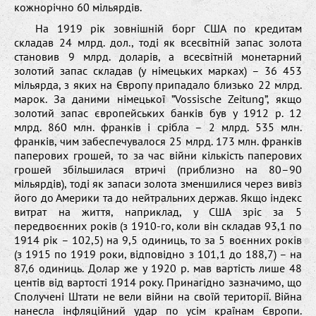
кожнорічно 60 мільярдів.
На 1919 рік зовнішній борг США по кредитам
складав 24 млрд. дол., тоді як всесвітній запас золота
становив 9 млрд. доларів, а всесвітній монетарний
золотий запас складав (у німецьких марках) – 36 453
мільярда, з яких на Європу припадало близько 22 млрд.
марок. За даними німецької ”Vossische Zeitung”, якщо
золотий запас європейських банків був у 1912 р. 12
млрд. 860 млн. франків і срібла – 2 млрд. 535 млн.
франків, чим забеспечувалося 25 млрд. 173 млн. франків
паперових грошей, то за час війни кількість паперових
грошей збільшилася втричі (приблизно на 80–90
мільярдів), тоді як запаси золота зменшилися через вивіз
його до Америки та до нейтральних держав. Якщо індекс
витрат на життя, наприклад, у США зріс за 5
передвоєнних років (з 1910-го, коли він складав 93,1 по
1914 рік – 102,5) на 9,5 одиниць, то за 5 воєнних років
(з 1915 по 1919 роки, відповідно з 101,1 до 188,7) – на
87,6 одиниць. Долар же у 1920 р. мав вартість лише 48
центів від вартості 1914 року. Принагідно зазначимо, що
Сполучені Штати не вели війни на своїй території. Війна
нанесла інфляційний удар по усім країнам Європи.