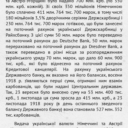
та Австро-Угорщині було надано 700 млн. крб. (по 350
млн. крб. кожній). Зі своїх 350 мільйонів Німеччиною
було сплачено 411 млн. 764 тис. 700 марок, в тому числі
180 мільйонів 3,5% дворічними серіями Держскарбниці і
230 млн. 764 тис. 700 марок готівкою, що були занесені
на поточний рахунок української Держскарбниці у
Райхсбанку. З цієї суми 50 млн. марок було переведено
на поточний рахунок до Deutsche Bank, 50 млн. марок
перераховано на поточний рахунок до Dresdner Bank, а
також переведено в різні місця за розпорядженням
українського уряду 70 млн. марок, що дало 60 млн. 900
тис. крб., які було віднесено на поточний рахунок
Кредитової канцелярії. На рахунку українського
Державного банку, як вказано на його балансах, восени
1918 р. з’являються перші суми, отримані ним взамін
карбованців, що були надані Центральним державам.
Так, 23 вересня було внесено суму на 53 млн. 400 тис.
крб., 1 листопада ця сума зросла до 415 млн. крб., а 23
листопада 1918 року (в день останнього зведеного
балансу Державного банку) вона становила 527 млн. 352
тис. карбованців.
Видача української валюти Німеччині та Австрії