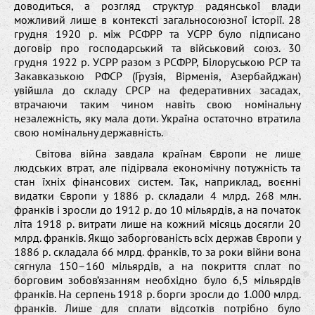
доводиться, а розгляд структур радянської влади
можливий лише в контексті загальносоюзної історії. 28
грудня 1920 р. між РСФРР та УСРР було підписано
договір про господарський та військовий союз. 30
грудня 1922 р. УСРР разом з РСФРР, Білоруською РСР та
Закавказькою РФСР (Грузія, Вірменія, Азербайджан)
увійшла до складу СРСР на федеративних засадах,
втрачаючи таким чином навіть свою номінальну
незалежність, яку мала доти. Україна остаточно втратила
свою номінальну державність.
Світова війна завдала країнам Європи не лише
людських втрат, але підірвала економічну потужність та
стан їхніх фінансових систем. Так, наприклад, воєнні
видатки Європи у 1886 р. складали 4 млрд. 268 млн.
франків і зросли до 1912 р. до 10 мільярдів, а на початок
літа 1918 р. витрати лише на кожний місяць досягли 20
млрд. франків. Якщо заборгованість всіх держав Європи у
1886 р. складала 66 млрд. франків, то за роки війни вона
сягнула 150–160 мільярдів, а на покриття сплат по
борговим зобов’язанням необхідно було 6,5 мільярдів
франків. На серпень 1918 р. борги зросли до 1.000 млрд.
франків. Лише для сплати відсотків потрібно було