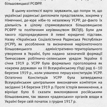
більшовицької РСФРР.
В цьому контексті варто зауважити, що попри те, що
українські радянські дипломати представляли, зокрема у
Німеччині, де-юре ніби-то незалежну УСРР, де-факто їх
діяльність в цілому спрямовувалася більшовицькою
РСФРР та політичним керівництвом ВКП(б). Були для
такого підпорядкування й певні юридичні підстави.
Назву «Українська Соціалістична Радянська Республіка»
(УСРР), як уособлення та визначення маріонеточного
більшовицького адміністративно-територіального
утворення в Україні, було надано зазначеній формації
Тимчасовим робітничо-селянським урядом України 6
січня 1919 р. УСРР була формально проголошена як
«окрема держава» на III Всеукраїнському з’їзді рад 6–10
березня 1919 р., коли ухвалено першу конституцію УСРР.
Остаточно Конституція УСРР була затверджена
Всеукраїнським центральним виконавчим комітетом на
засіданні 14 березня 1919 р. Проте історія виникнення, а
вірніше було б сказати виклонування російськими
більшовиками, так званих «радянських» органів влади в
Україні бере свій початок з грудня 1917 р.