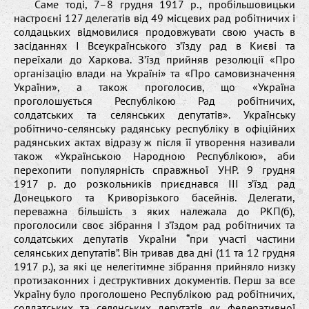
Саме тоді, 7–8 грудня 1917 р., пробільшовицьки
настроєні 127 делегатів від 49 місцевих рад робітничих і
солдацьких відмовилися продовжувати свою участь в
засіданнях І Всеукраїнського з’їзду рад в Києві та
переїхали до Харкова. З’їзд прийняв резолюції «Про
організацію влади на Україні» та «Про самовизначення
України», а також проголосив, що «Україна
проголошується Республікою Рад робітничих,
солдатських та селянських депутатів». Українську
робітничо-селянську радянську республіку в офіційних
радянських актах відразу ж після її утворення називали
також «Українською Народною Республікою», аби
перехопити популярність справжньої УНР. 9 грудня
1917 р. до розкольників приєднався ІІІ з’їзд рад
Донецького та Криворізького басейнів. Делегати,
переважна більшість з яких належала до РКП(б),
проголосили своє зібрання І з’їздом рад робітничих та
солдатських депутатів України “при участі частини
селянських депутатів”. Він тривав два дні (11 та 12 грудня
1917 р.), за які це нелегітимне зібрання прийняло низку
протизаконних і деструктивних документів. Перш за все
Україну було проголошено Республікою рад робітничих,
солдатських та селянських депутатів як федеративної