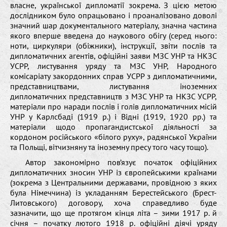
власне, української дипломатії зокрема. З цією метою
дослідником було опрацьовано і проаналізовано доволі
значний шар документального матеріалу, значна частина
якого вперше введена до наукового обігу (серед нього:
ноти, циркуляри (обіжники), інструкції, звіти послів та
дипломатичних агентів, офіційні заяви МЗС УНР та НКЗС
УСРР, листування уряду та МЗС УНР, Народного
комісаріату закордонних справ УСРР з дипломатичними,
представництвами, листування іноземних
дипломатичних представництв з МЗС УНР та НКЗС УСРР,
матеріали про наради послів і голів дипломатичних місій
УНР у Карлсбаді (1919 р.) і Відні (1919, 1920 рр.) та
матеріали щодо пропагандистської діяльності за
кордоном російського «білого руху», радянської України
та Польщі, вітчизняну та іноземну пресу того часу тощо).
Автор закономірно пов’язує початок офіційних
дипломатичних зносин УНР із європейськими країнами
(зокрема з Центральними державами, провідною з яких
була Німеччина) із укладанням Берестейського (Брест-
Литовського) договору, хоча справедливо буде
зазначити, що ще протягом кінця літа – зими 1917 р. й
січня – початку лютого 1918 р. офіційні діячі уряду