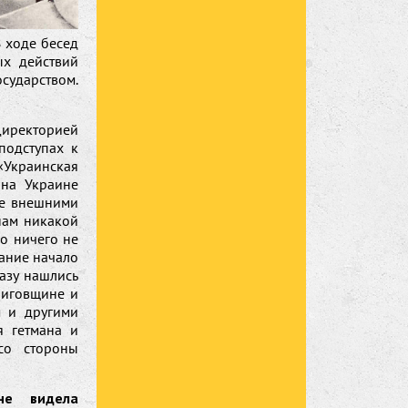
 ходе бесед
х действий
сударством.
иректорией
подступах к
«Украинская
 на Украине
ее внешними
нам никакой
о ничего не
тание начало
азу нашлись
ниговщине и
м и другими
я гетмана и
со стороны
не видела