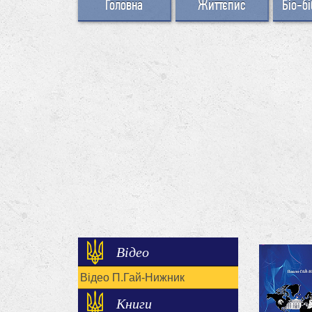
Головна
Життєпис
Біо-бі
Відео
Відео П.Гай-Нижник
Книги