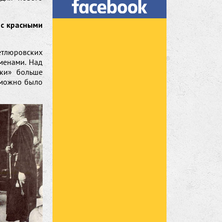
 с красными
етлюровских
менами. Над
ыки» больше
 можно было