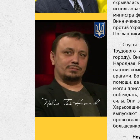
скрывали
использов
министра ф
Винниченк
против Укр
Посланники 
Спустя
Трудового 
городу), В
Народная Р
партии ком
врагами. В
помощи, да
могли присл
побеждать,
силы. Они 
Харьковщин
выпускают 
провозгла
большевико
— Неу