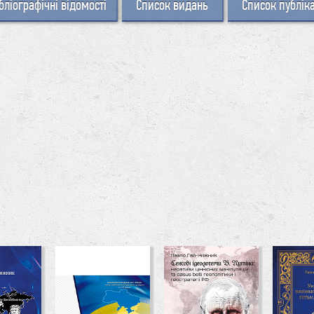
бліографічні відомості
Список видань
Список публік