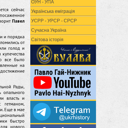
ОУН - УПА
ется сейчас
Українська еміграція
 посаженное
оворит
Павел
УСРР - УРСР - СРСР
Сучасна Україна
ти и порядка
Світова історія
ломились от
или голод и
и купечества
то все было
авленные на
достижение
льной Рады,
ь опального
ми власть и
 гетманом,
и. Еще в мае
ациональный
ники быстро
 для нового