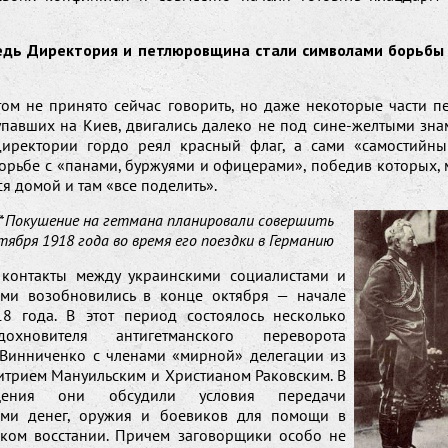
едь Директория и петлюровщина стали символами борьбы
ом не принято сейчас говорить, но даже некоторые части п
тупавших на Киев, двигались далеко не под сине-желтыми зна
иректории гордо реял красный флаг, а сами «самостийн
борьбе с «панами, буржуями и офицерами», победив которых,
я домой и там «все поделить».
*
Покушение на гетмана планировали совершить
нтября 1918 года во время его поездки в Германию
 контакты между украинскими социалистами и
ми возобновились в конце октября — начале
8 года. В этот период состоялось несколько
охновителя антигетманского переворота
Винниченко с членами «мирной» делегации из
трием Мануильским и Христианом Раковским. В
ения они обсудили условия передачи
ами денег, оружия и боевиков для помощи в
ском восстании. Причем заговорщики особо не