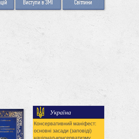
ацій
Виступи в ЗМІ
Світлини
Україна
Консервативний маніфест:
основні засади (заповіді)
націонал-консерватизму