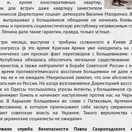
сь и, кроме конспиративных квартир,
али для встреч даже квартиру заместителя
инансов Директории социал- демократа Василия Мазуренко. В
о выпрашивал у большевиков обещание не начинать боевы
аины и признать социалистическую республику независимым го
Ленина дали такие гарантии, правда, только устные.
 три месяца, выступая с трибуны созванного в Киеве Д
конгресса (в это время Красная Армия уже находилась на 
инниченко сам признал факт переговоров с большевиками: 
еспублика обязалась обеспечить легальное существование
мунистов, а также нейтралитет в борьбе Советской России с 
о время противогетманского восстания большевики не дали 
 мы ее и не ожидали. Мануильский заявлял, что они абсолютн
ать нам из России. Но когда возглавляемое Директорией восс
 а из Одессы послышались угрозы Антанты, у большевиков ср
занимают Гомель и начинают наступление против нас на Чер
е. В Харькове большевики во главе с Пятаковым, Артемо
воззвание, в котором приписывают себе заслугу свержени
шают советскую власть на Украине. Такого вероломства 
в украинские социалисты не ожидали».
жели служба безопасности Павла Скоропадского 