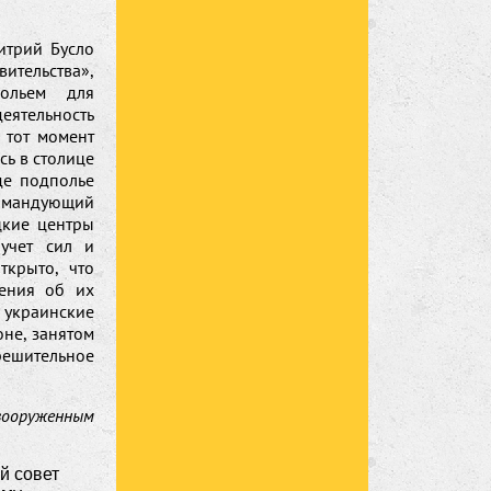
итрий Бусло
ительства»,
польем для
еятельность
 тот момент
ь в столице
де подполье
командующий
цкие центры
 учет сил и
ткрыто, что
ения об их
 украинские
оне, занятом
ешительное
вооруженным
й совет