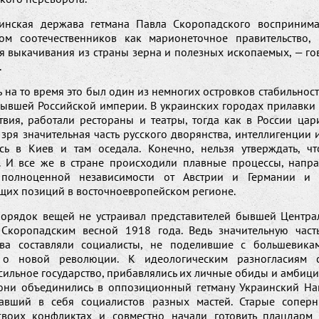
инская держава гетмана Павла Скоропадского воспринима
ом соотечественников как марионеточное правительство,
я выкачивания из страны зерна и полезных ископаемых, — г
.
ь на то время это был один из немногих островков стабильнос
бывшей Российской империи. В украинских городах прилавки 
твия, работали рестораны и театры, тогда как в России цар
 зря значительная часть русского дворянства, интеллигенции 
сь в Киев и там оседала. Конечно, нельзя утверждать, ч
. И все же в стране происходили плавные процессы, напр
 полноценной независимости от Австрии и Германии и 
их позиций в восточноевропейском регионе.
порядок вещей не устраивал представителей бывшей Центра
 Скоропадским весной 1918 года. Ведь значительную част
тва составляли социалисты, не поделившие с большевика
 о новой революции. К идеологическим разногласиям с
ильное государство, прибавлялись их личные обиды и амбици
они объединились в оппозиционный гетману Украинский Н
авший в себя социалистов разных мастей. Старые сопер
воих конфликтах и совместно начали готовить плацдарм