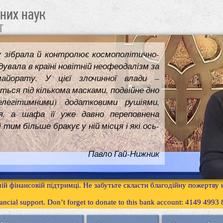
чних наук
т
у зібрала й контролює космополітично-
увала в країні новітній неофеодалізм за
майорату. У цієї злочинної влади –
ться під кількома масками, подвійне дно
елегітимними) додатковими рушіями,
я, а шафа її уже давно переповнена
им більше бракує у ній місця і які ось-
Павло Гай-Нижник
ій фінансовій підтримці. Не забутьте скласти благодійну пожертву
inancial support. Don’t forget to donate to this bank account: 4149 499