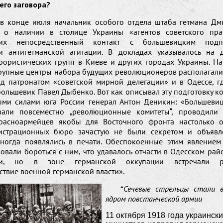
го заговора?
в конце июля начальник особого отдела штаба гетмана Дм
 о наличии в столице Украины «агентов советского прав
ших непосредственный контакт с большевицким под
и антигетманской агитации. В докладах указывалось на д
рористических групп в Киеве и других городах Украины. На
рупные центры набора будущих революционеров располагалис
д патронатом «советской мирной делегации» и в Одессе, г
большевик Павел Дыбенко. Вот как описывал эту подготовку 
ми силами юга России генерал Антон Деникин: «Большеви
вали повсеместно „революционные комитеты“, проводили
расноармейцев якобы для Восточного фронта настолько о
гистрационных бюро зачастую не были секретом и объявл
ногда появлялись в печати. Обеспокоенные этим явлением
овали бороться с ним, что удавалось отчасти в Одесском рай
ми, но в зоне германской оккупации встречали р
твие военной германской власти».
*
Сечевые стрельцы стали 
ядром повстанческой армии
11 октября 1918 года украински