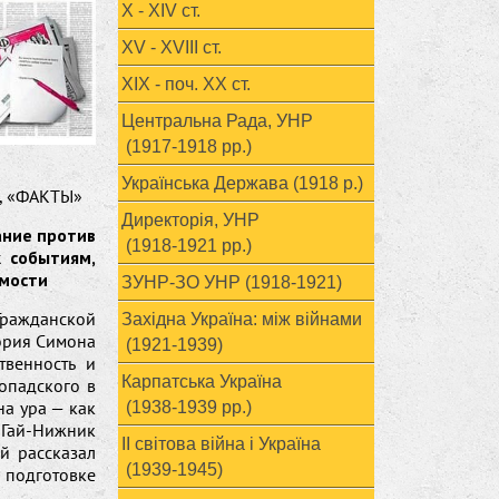
X - XIV ст.
XV - XVIII ст.
ХІХ - поч. ХХ ст.
Центральна Рада, УНР
(1917-1918 рр.)
Українська Держава (1918 р.)
Й, «ФАКТЫ»
Директорія, УНР
ание против
(1918-1921 рр.)
к событиям,
имости
ЗУНР-ЗО УНР (1918-1921)
Гражданской
Західна Україна: між війнами
ория Симона
(1921-1939)
твенность и
Карпатська Україна
опадского в
а ура — как
(1938-1939 рр.)
л Гай-Нижник
ІІ світова війна і Україна
й рассказал
(1939-1945)
подготовке