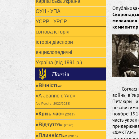
Карпатська Україна
Опубліко
ОУН - УПА
Скоропад
миллионов
УСРР - УРСР
комментарии
світова історія
історія діаспори
енциклопедичні
Україна (від 1991 р.)
Поезія
«Вічність»
Соглас
войны в Ук
«À Jeanne d’Arc»
Петлюры и 
(Le Porche, 2022/2023)
независимо
ноябре 191
«Крізь час»
(2022)
часть украи
«Відчуття»
придержива
(2020)
«ФАКТАМ» 
«Плинність»
(2015)
антигетманс