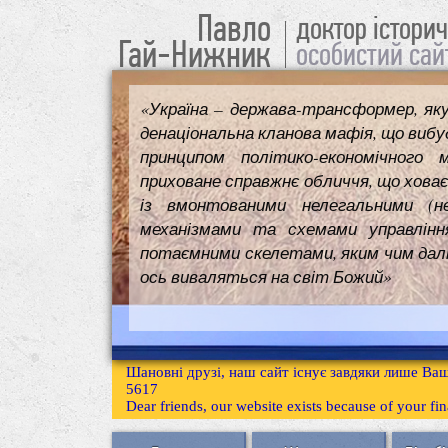
Павло
доктор істори
Гай-Нижник
особистий сай
«Україна – держава-трансформер, як
денаціональна кланова мафія, що вибуд
принципом політико-економічного 
приховане справжнє обличчя, що ховає
із вмонтованими нелегальними (н
механізмами та схемами управлінн
потаємними скелетами, яким чим далі т
ось виваляться на світ Божий»
Шановні друзі, наш сайт існує завдяки лише Ваш
5617
Dear friends, our website exists because of your f