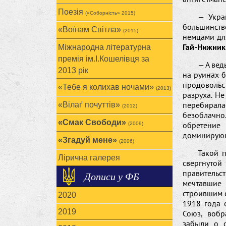
Поезія
(«Соборність» 2015)
— Укра
большинств
«Воїнам Cвітла»
(2015)
немцами дл
Гай-Нижник
Міжнародна літературна
премія ім.І.Кошелівця за
— А вед
2013 рік
на руинах 
продовольс
«Тебе я колихав ночами»
(2013)
разруха. Не
перебирала
«Вілаґ почуттів»
(2012)
безоблачно
«Смак Свободи»
обретение
(2009)
доминирующ
«Згадуй мене»
(2006)
Такой 
Лірична галерея
свергнутой
правительс
Дописи у ФБ
мечтавшие
строившим с
2020
1918 года 
2019
Союз, вобр
забыли о с