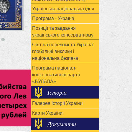
Українська національна ідея
Програма - Україна
Позиції та завдання
українського консерватизму
Світ на переломі та Україна:
глобальні виклики і
національна безпека
Програма націонал-
консервативної партії
«БУЛАВА»
Історія
Галерея історії України
Карти України
Документи