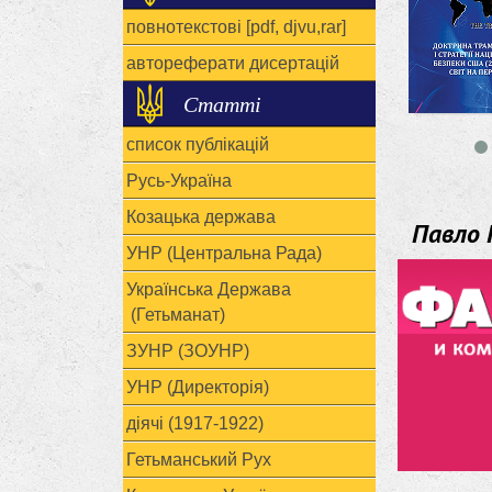
повнотекстові [pdf, djvu,rar]
автореферати дисертацій
Статті
список публікацій
Русь-Україна
Козацька держава
Павло 
УНР (Центральна Рада)
Українська Держава
(Гетьманат)
ЗУНР (ЗОУНР)
УНР (Директорія)
діячі (1917-1922)
Гетьманський Рух