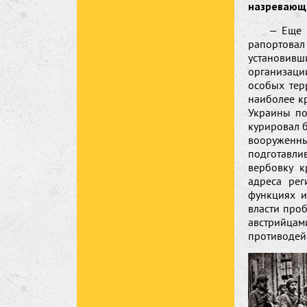
назревающе
— Еще 
рапортовал
установив
организаци
особых тер
наиболее к
Украины по
курировал 
вооруженны
подготавли
вербовку к
адреса ре
функциях и
власти проб
австрийца
противодейс