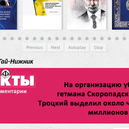
Previous
Next
Autoplay
Stop
Гай-Нижник