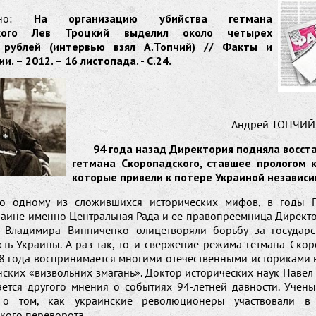
вано:
На организацию убийства гетмана
ского Лев Троцкий выделил около четырех
 рублей (интервью взял А.Топчий) // Факты и
. – 2012. – 16 листопада. - С.24.
Андрей ТОПЧИ
94 года назад Директория подняла восст
гетмана Скоропадского, ставшее прологом 
которые привели к потере Украиной независ
но одному из сложившихся исторических мифов, в годы 
раине именно Центральная Рада и ее правопреемница Директ
Владимира Винниченко олицетворяли борьбу за государс
сть Украины. А раз так, то и свержение режима гетмана Скор
8 года воспринимается многими отечественными историками н
нских «визвольних змагань». Доктор исторических наук Паве
ется другого мнения о событиях 94-летней давности. Учены
о том, как украинские революционеры участвовали в 
кого переворота.