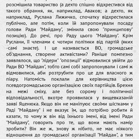
розсмішила товариство (а дехто спішно відхрестився від
такого обрання, як, наприклад, Аваков; а дехто, як
наприклад, Руслана Лижичко, спочатку відхрестилася
публічно, але потім, коли їй запропонували посаду
голови Ради "Майдану", змінила свою "принципову"
позицію). До речі, про Раду цього "Майдану". Крім
Руслани, її членами є чотири політики від партій (яких
-самі знаєте). І це називається ВО, громадське
об'эднання, створене активістами? Раніше помпезно
заявлялося, що "лідери" "опозиції" відмовилися увійти до
Ради ВО "Майдан", тобто самі собі запропонували і самі ж
відмовилися, аби розтрубити про це для власного ж
піару. Натомість поклали для керівництва цією
псевдогромадською організацією своїх партійців. Брехня
на межі сміху, але без сорому і політичної
відповідальності, вкотре проявилася у вищевказаній
заяві Яценюка. Якщо він не маніпуює своїми шістками у
Раді "Майдану" і не вказує їм, що потрібно робити й
казати, то чому ж він від їхнього імені, від імені Ради
"Майдану", говорить про те, що вони мають намір
зробити? Він же ж, знову ж нібито, не має ніякого
відношення до громадської організації "Майдан", а тим