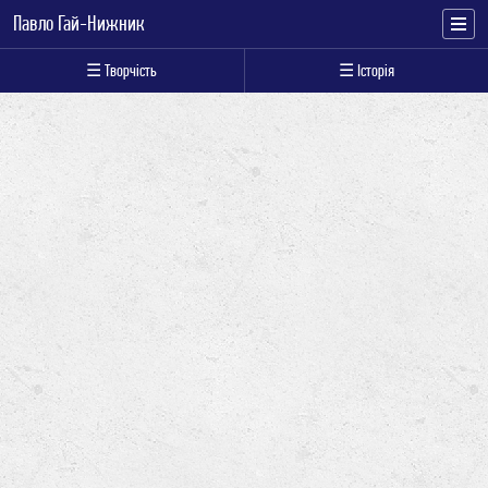
Павло Гай-Нижник
☰ Творчість
☰ Історія