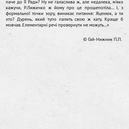
паче до її Ради? Ну не галаслива ж, але недалека, м'яко
кажучи, Р.Лижичко ж йому про це прошепотіла... І, з
формальної точки зору, виникає питання: Яценюк, а ти
хто? Дурень, який тупо палить свою ж хату. Краще б
мовчав. Елементарні речі провернути не можуть...»
© Гай-Нижник П.П.