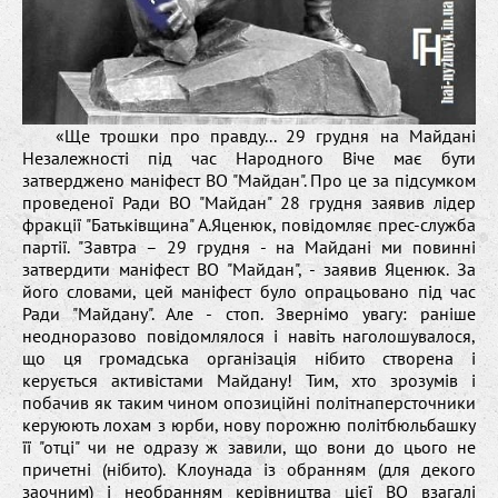
«Ще трошки про правду... 29 грудня на Майдані
Незалежності під час Народного Віче має бути
затверджено маніфест ВО "Майдан". Про це за підсумком
проведеної Ради ВО "Майдан" 28 грудня заявив лідер
фракції "Батьківщина" А.Яценюк, повідомляє прес-служба
партії. "Завтра – 29 грудня - на Майдані ми повинні
затвердити маніфест ВО "Майдан", - заявив Яценюк. За
його словами, цей маніфест було опрацьовано під час
Ради "Майдану". Але - стоп. Звернімо увагу: раніше
неодноразово повідомлялося і навіть наголошувалося,
що ця громадська організація нібито створена і
керується активістами Майдану! Тим, хто зрозумів і
побачив як таким чином опозиційні політнаперсточники
керуюють лохам з юрби, нову порожню політбюльбашку
її "отці" чи не одразу ж завили, що вони до цього не
причетні (нібито). Клоунада із обранням (для декого
заочним) і необранням керівництва цієї ВО взагалі