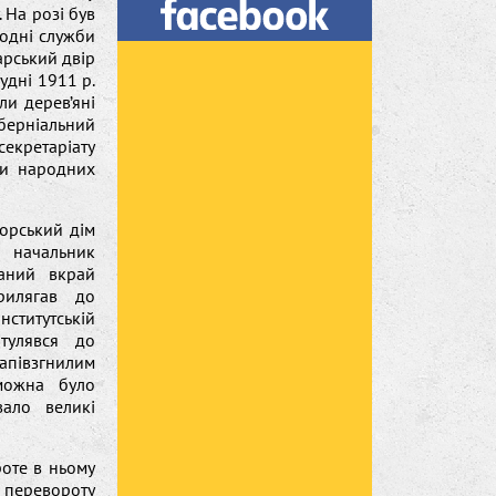
 На розі був
лодні служби
арський двір
удні 1911 р.
ли дерев’яні
берніальний
секретаріату
ди народних
орський дім
я начальник
ваний вкрай
рилягав до
Інститутській
тулявся до
півзгнилим
 можна було
вало великі
роте в ньому
 перевороту