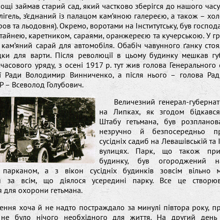
площі займав старий сад, який частково зберігся до нашого часу.
ігель, з’єднаний із палацом кам’яною галереєю, а також – хо
дров та льодовня). Окремо, воротами на Інститутську, був господ
тайнею, каретником, сараями, оранжереєю та кучерською. У гр
кам’яний сарай для автомобіля. Обабіч чавунного ґанку стоя
удки для варти. Після революції в цьому будинку мешкав гу
часового уряду, з осені 1917 р. тут жив голова Генерального 
ї Ради Володимир Винниченко, а після нього – голова Ра
НР – Всеволод Голубович.
Величезний генерал-губернат
на Липках, як згодом бідкавс
Штабу гетьмана, був розплано
незручно й безпосередньо п
сусідніх садиб на Левашівській та 
вулицях. Парк, що також при
будинку, був огороджений на
 парканом, а з вікон сусідніх будинків зовсім вільно
ти за всім, що діялося усередині парку. Все це створю
 для охорони гетьмана.
ння хоча й не надто постраждало за минулі півтора року, п
не було нічого необхідного для життя. На другий день