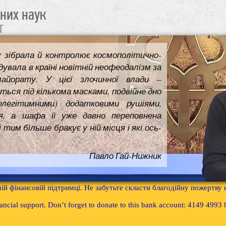
чних наук
т
у зібрала й контролює космополітично-
увала в країні новітній неофеодалізм за
майорату. У цієї злочинної влади –
ться під кількома масками, подвійне дно
елегітимними) додатковими рушіями,
я, а шафа її уже давно переповнена
им більше бракує у ній місця і які ось-
Павло Гай-Нижник
ій фінансовій підтримці. Не забутьте скласти благодійну пожертву
inancial support. Don’t forget to donate to this bank account: 4149 499