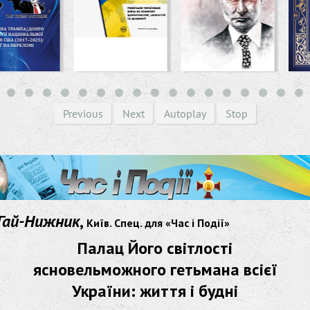
Previous
Next
Autoplay
Stop
Гай-Нижник
,
Київ. Спец. для «Час і Події»
Палац Його світлості
ясновельможного гетьмана всієї
України: життя і будні