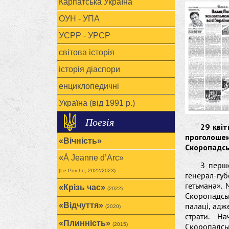
Карпатська Україна
ОУН - УПА
УСРР - УРСР
світова історія
історія діаспори
енциклопедичні
Україна (від 1991 р.)
Поезія
29 кві
проголоше
«Вічність»
Скоропадсь
«À Jeanne d’Arc»
З перш
(Le Porche, 2022/2023)
генерал-г
гетьмана».
«Крізь час»
(2022)
Скоропадсь
«Відчуття»
палаці, адж
(2020)
страти. Н
«Плинність»
(2015)
Скоропадсь