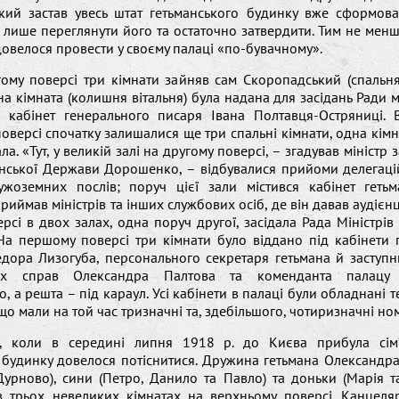
кий застав увесь штат гетьманського будинку вже сформова
лише переглянути його та остаточно затвердити. Тим не менш
довелося провести у своєму палаці «по-бувачному».
ому поверсі три кімнати зайняв сам Скоропадський (спальня
дна кімната (колишня вітальня) була надана для засідань Ради мі
 кабінет генерального писаря Івана Полтавця-Остряниці. 
оверсі спочатку залишалися ще три спальні кімнати, одна кімн
ла. «Тут, у великій залі на другому поверсі, – згадував мініст
їнської Держави Дорошенко, – відбувалися прийоми делегацій
жоземних послів; поруч цієї зали містився кабінет гетьм
риймав міністрів та інших службових осіб, де він давав аудієнці
рсі в двох залах, одна поруч другої, засідала Рада Міністрів
 На першому поверсі три кімнати було віддано під кабінети
едора Лизогуба, персонального секретаря гетьмана й заступн
их справ Олександра Палтова та коменданта палацу 
о, а решта – під караул. Усі кабінети в палаці були обладнані
що мали на той час тризначні та, здебільшого, чотиризначні но
е, коли в середині липня 1918 р. до Києва прибула сім’
будинку довелося потіснитися. Дружина гетьмана Олександра 
Дурново), сини (Петро, Данило та Павло) та доньки (Марія т
в трьох невеликих кімнатах на верхньому поверсі. Канцеляр