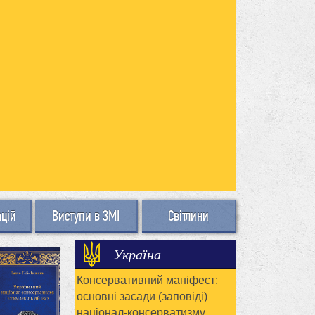
ацій
Виступи в ЗМІ
Світлини
Україна
Консервативний маніфест:
основні засади (заповіді)
націонал-консерватизму