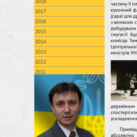
2018
частину її 
кухонний фл
2017
(сараї для 
2016
з великою с
добудували 
2015
смугасті б
комісар Тим
2014
Центрально
2013
міністрів У
2012
2011
дерев’яним
спостеріга
ускладнення
Приміще
абсолютно 