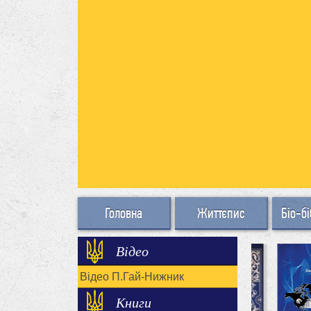
Головна
Життєпис
Біо-бі
Відео
Відео П.Гай-Нижник
Книги