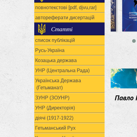
повнотекстові [pdf, djvu,rar]
автореферати дисертацій
Статті
список публікацій
Русь-Україна
Козацька держава
УНР (Центральна Рада)
Українська Держава
(Гетьманат)
Павло 
ЗУНР (ЗОУНР)
УНР (Директорія)
діячі (1917-1922)
Гетьманський Рух