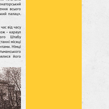
ернаторський
ення всього
ький палац».
час від часу
акож – караул
ного Штабу
танні місяці
нтами. Німці
гетьманського
нялися його