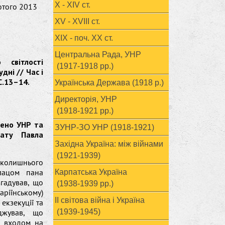
X - XIV ст.
лютого 2013
XV - XVIII ст.
ХІХ - поч. ХХ ст.
Центральна Рада, УНР
 світлості
(1917-1918 рр.)
дні // Час і
С.13–14.
Українська Держава (1918 р.)
Директорія, УНР
(1918-1921 рр.)
лено УНР та
ЗУНР-ЗО УНР (1918-1921)
нату Павла
Західна Україна: між війнами
(1921-1939)
 колишнього
лацом пана
Карпатська Україна
гадував, що
(1938-1939 рр.)
ріїнському)
ІІ світова війна і Україна
екзекуції та
джував, що
(1939-1945)
д входом на