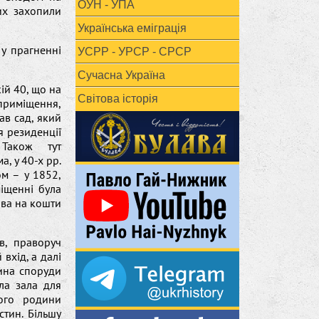
ОУН - УПА
их захопили
Українська еміграція
 у прагненні
УСРР - УРСР - СРСР
Сучасна Україна
ій 40, що на
Світова історія
приміщення,
ав сад, який
я резиденції
 Також тут
, у 40-х рр.
ом – у 1852,
іщенні була
ова на кошти
в, праворуч
вхід, а далі
ина споруди
ала зала для
його родини
стин. Більшу