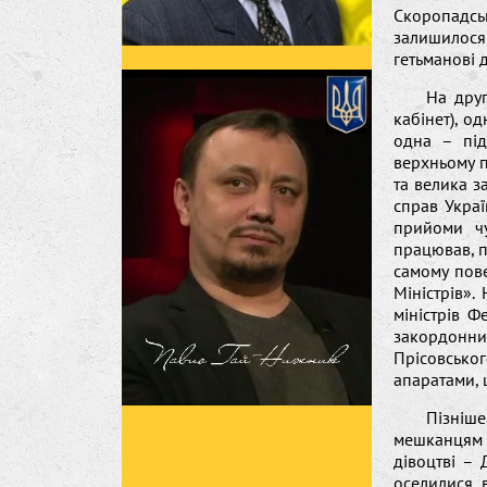
Скоропадсь
залишилося 
гетьманові 
На друг
кабінет), о
одна – під
верхньому п
та велика за
справ Укра
прийоми чу
працював, п
самому пове
Міністрів».
міністрів Ф
закордонн
Прісовськог
апаратами, 
Пізніш
мешканцям 
дівоцтві – 
оселилися 