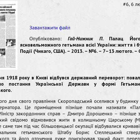
#6, 6 
Завантажити файл
Опубліковано:
Гай-Нижник П.
Палац Його
ясновельможного гетьмана всієї України: життя і бу
Події (Чикаго, США). – 2013. – №6. – 7–13 лютого. – 
тня 1918 року в Києві відбувся державний переворот: пова
но постання Української Держави у формі Гетьма
кого.
ого дня свого правління Скоропадський оселився у будинку
убернатора. Це приміщення пізніше почали називати «Па
 Міністр закордонних справ – Дмитро Дорошенко – пізніше з
кий свідомо відмовився жити в колишньому Царському (Ма
е саме там під час більшовицької окупації відбувалися криваві 
ачальник гетьманського Штабу Борис Стеллецький ствер
кого та його оточення дуже пригнічував такий факт: пере