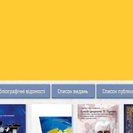
бліографічні відомості
Список видань
Список публік