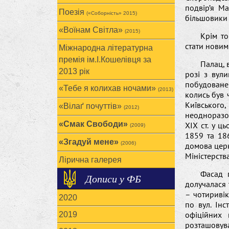
подвір’я М
Поезія
(«Соборність» 2015)
більшовики 
«Воїнам Cвітла»
(2015)
Крім то
стати новим
Міжнародна літературна
премія ім.І.Кошелівця за
Палац, 
2013 рік
розі з вул
побудоване 
«Тебе я колихав ночами»
(2013)
колись був 
Київськог
«Вілаґ почуттів»
(2012)
неодноразов
«Смак Свободи»
ХІХ ст. у ц
(2009)
1859 та 18
«Згадуй мене»
(2006)
домова церк
Міністерств
Лірична галерея
Фасад 
Дописи у ФБ
долучалася 
– чотириві
2020
по вул. Інс
офіційних 
2019
розташовува