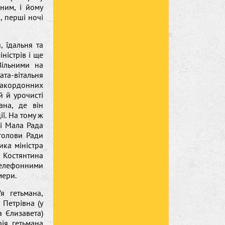
ним, і йому
, перші ночі
, їдальня та
ністрів і ще
Вільними на
ата-вітальня
р закордонних
 й урочисті
ана, де він
ї. На тому ж
 і Мала Рада
 голови Ради
ика міністра
Костянтина
 телефонними
мери.
я гетьмана,
Петрівна (у
а Єлизавета)
ія гетьмана