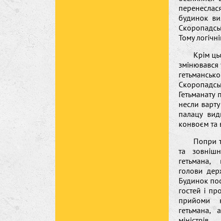
перенеслася
будинок ви
Скоропадськ
Тому логічн
Крім ць
змінювався у
гетьмансь
Скоропадськ
Гетьманату 
несли варту 
палацу вид
конвоєм та 
Попри т
та зовніш
гетьмана,
голови дер
Будинок пос
гостей і пр
прийоми 
гетьмана,
міністрі