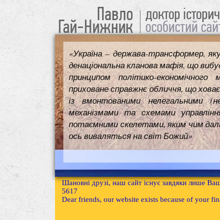
Павло
доктор істори
Гай-Нижник
особистий сай
«Україна – держава-трансформер, як
денаціональна кланова мафія, що вибуд
принципом політико-економічного 
приховане справжнє обличчя, що ховає
із вмонтованими нелегальними (н
механізмами та схемами управлінн
потаємними скелетами, яким чим далі т
ось виваляться на світ Божий»
Шановні друзі, наш сайт існує завдяки лише Ваш
5617
Dear friends, our website exists because of your f