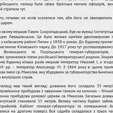
аріїнського палацу була свіжа братська могила офіцерів, як
й стратили тут.
го, гетьман не хотів оселятися там, аби його не звинуватили
 царем.
в якому мешкав Павло Скоропадський, був на вулиці Інститутськ
ицею Левашівською. Це було велике кам’яне двоповерхове 
у київському районі Липки у 1830-х роках. До будинку приляг
частиною Кловського парку. До 1917 року тут розташовувалис
о, Волинського та Подільського генерал-губернаторів.
о зупинялися члени російської імператорської родини. Зокрема
ьому будинку кілька разів мешкав імператор Ніколай І, а згод
69 рр. – імператор Алєксандр ІІІ. З 1864 року в цьому прим
ва імені св. Миколая, яку збудували за губернаторства Анненк
а внутрішніх справ.
палацу мав такий вигляд: довжина його складала 35 метрі
тривіконна прибудова з чавунним ґанком на колонах – бічний 
конна прибудова домової церкви св. Миколая. Загальна довж
титутській становила 55 метрів. Велику частину будівлі займ
прийомів. Кабінет генерал-губернатора та помешкання 
лися на другому поверсі. Вся садиба складалася з трьох ча