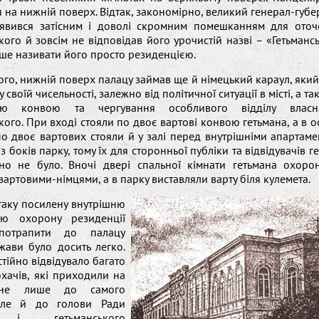
 на нижній поверх. Відтак, закономірно, великий генерал-губ
явився затісним і доволі скромним помешканням для оточ
ого й зовсім не відповідав його урочистій назві – «Гетьманс
іше називати його просто резиденцією.
ого, нижній поверх палацу займав ще й німецький караул, який 
 своїй чисельності, залежно від політичної ситуації в місті, а т
кою конвою та чергування особливого відділу влас
ого. При вході стояли по двоє вартові конвою гетьмана, а в ос
по двоє вартових стояли й у залі перед внутрішніми апартаме
з боків парку, тому їх для сторонньої публіки та відвідувачів 
но не було. Вночі двері спальної кімнати гетьмана охоро
вартовими-німцями, а в парку виставляли варту біля кулемета.
аку посилену внутрішню
ню охорону резиденції
 потрапити до палацу
жави було досить легко.
тійно відвідувало багато
охачів, які приходили на
не лише до самого
 але й до голови Ради
в і гетьманського