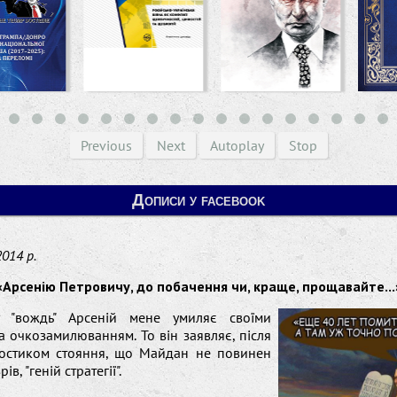
Previous
Next
Autoplay
Stop
Дописи у facebook
2014 р.
«Арсенію Петровичу, до побачення чи, краще, прощавайте...
у "вождь" Арсеній мене умиляє своїми
а очкозамилюванням. То він заявляє, після
востиком стояння, що Майдан не повинен
ів, "геній стратегії".