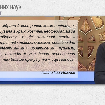
чних наук
т
у зібрала й контролює космополітично-
увала в країні новітній неофеодалізм за
майорату. У цієї злочинної влади –
ться під кількома масками, подвійне дно
елегітимними) додатковими рушіями,
я, а шафа її уже давно переповнена
им більше бракує у ній місця і які ось-
Павло Гай-Нижник