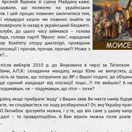
р Арсеній Яценюк зі сцени Майдану каже:
шували, що полюємо на українських
ів. І цей процес повинен закінчитися тим,
і мільярдні кошти ми повинні знайти за
повернути їх назад в український бюджет».
голубе, до цього часу займався – голова
ади, голова партії "Фронт змін", народний
ідер Комітету опору диктатурі, провідник
опозиції і прочая, прочая, прочая?! Може з
?...
 після виборів 2010 р. до Януковича в черзі за Тигипком 
Вами, А.П.Я.: складання мандату, якщо Юлю не випустять; д
ність за тушок, що потрапили до ВР з Вашої подачі; де обіцян
де єдиний кандидат від опозиції тощо...?! Не вийшло? А на
 подумавши, чи – подумавши, що піпл – лохи?
країну, якщо прибрати "воду" з Ваших заяв Ви маєте намір будув
єте, чи сподіваєтеся по ходу розбиратися? От, яку Україну праг
О.Тягнибок зрозуміти можна, і у те, що він саме у цьому нап
 далі – то правдоподібно. А Вам вірити можна після років
.