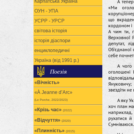
Карпатська Україна
А тепе
«Ми оголо
ОУН - УПА
корупціонер
що вкраден
УСРР - УРСР
кордоном і 
світова історія
А чим ти, 
Верховної Р
історія діаспори
депутат, л
Об'єднаної 
енциклопедичні
себе почнете
Україна (від 1991 р.)
А чого
Поезія
оголошені 
відповідаль
«Вічність»
Януковичу; 
звездіти не
«À Jeanne d’Arc»
А яку У
(Le Porche, 2022/2023)
хоч план ма
«Крізь час»
(2022)
наприклад, 
рухатися й
«Відчуття»
(2020)
Сумніваюся..
«Плинність»
(2015)