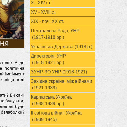
X - XIV ст.
XV - XVIII ст.
ХІХ - поч. ХХ ст.
Центральна Рада, УНР
(1917-1918 рр.)
Українська Держава (1918 р.)
Директорія, УНР
стояв? А де
(1918-1921 рр.)
е політична
ЗУНР-ЗО УНР (1918-1921)
ий імпічмент
х..віщо тоді
Західна Україна: між війнами
(1921-1939)
ати? Ви самі
Карпатська Україна
не будувати,
(1938-1939 рр.)
рямкові буде
 балаболки?
ІІ світова війна і Україна
(1939-1945)