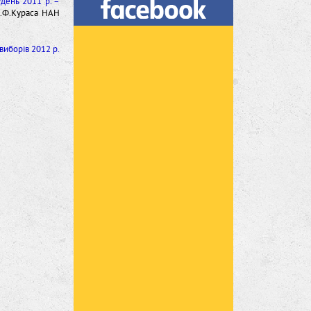
удень 2011 р. –
.І.Ф.Кураса НАН
виборів 2012 р.