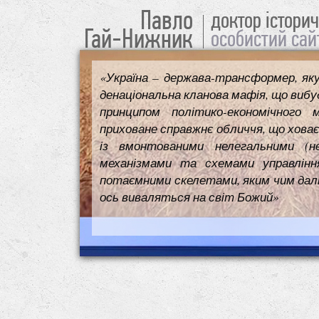
Павло
доктор істори
Гай-Нижник
особистий сай
«Україна – держава-трансформер, як
денаціональна кланова мафія, що вибуд
принципом політико-економічного 
приховане справжнє обличчя, що ховає
із вмонтованими нелегальними (н
механізмами та схемами управлінн
потаємними скелетами, яким чим далі т
ось виваляться на світ Божий»