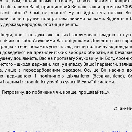
то ж, Вам, "колишньому" і своєму за усіх режимів повірит
і співставимо Ваші, принциповий Ви наш, заяви протягом 200
самі собою? Самі не знаєте? Ну то йдіть геть, позаяк Ви
кий лише струшує повітря галасливими заявами. Відійдіть в б
 державі, народові, опозиції врешті...
лідери, нові і не дуже, які не такі заплямовані владою та пу
 нічим не зобов'язуючими Вас обіцянками. Доведіть свою євро
рацію з себе, покажіть усім як слід нести політичну відповідаль
м доведеться на президентських виборах обирати, від безальт
ушену доцільність, Вас на противагу Януковичу. Їй Богу, Арсені
истого - шкода держави, яка, у випадку Вашої перемоги, зали
ла, лише з перефарбованим фасадом. Ось це Ви наочно д
ою державною і політичною діяльністю (бездіяльністю), 
і одним із стовпів існуючої в сучасній Україні системи.
 Петровичу, до побачення чи, краще, прощавайте...».
© Гай-Н
е
: