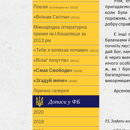
Утім, х
пригадаємо 
Поезія
(«Соборність» 2015)
коли були 
«Воїнам Cвітла»
порожняк, я
(2015)
добру справу
Міжнародна літературна
Є інші 
премія ім.І.Кошелівця за
балачками й
2013 рік
почніть люст
«Тебе я колихав ночами»
дай Бог, на
(2013)
й через вим
«Вілаґ почуттів»
(2012)
нічого особ
ж, як і бу
«Смак Свободи»
(2009)
багаторічн
викормишем 
«Згадуй мене»
(2006)
Арсенію
Лірична галерея
Дописи у ФБ
2020
P.S. Згадати вс
2019