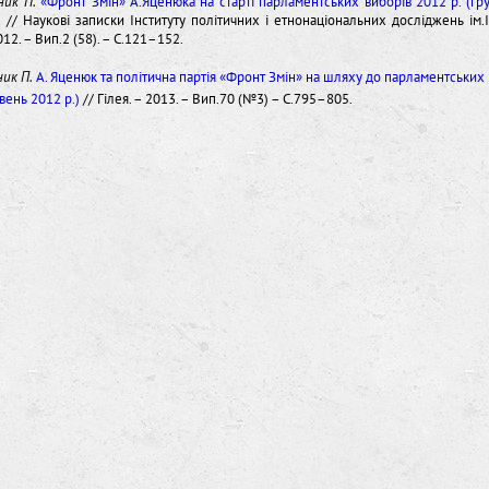
ник П.
«Фронт Змін» А.Яценюка на старті парламентських виборів 2012 р. (гр
)
// Наукові записки Інституту політичних і етнонаціональних досліджень ім
2012. – Вип.2 (58). – С.121–152.
ик П.
А. Яценюк та політична партія «Фронт Змін» на шляху до парламентських 
ень 2012 р.)
// Гілея. – 2013. – Вип.70 (№3) – С.795–805.