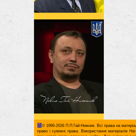
© 1995-2026 П.П.Гай-Нижник. Всі права на матеріал
право і суміжні права. Використання матерiалiв H
письмової згоди власника сайту. Для iнтернет-ви
гіперпосилання повинні міститися виключно в першом