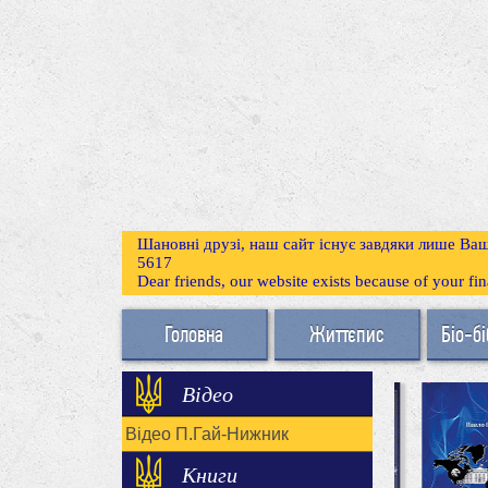
Шановні друзі, наш сайт існує завдяки лише Ваш
5617
Dear friends, our website exists because of your f
Головна
Життєпис
Біо-бі
Відео
Відео П.Гай-Нижник
Книги