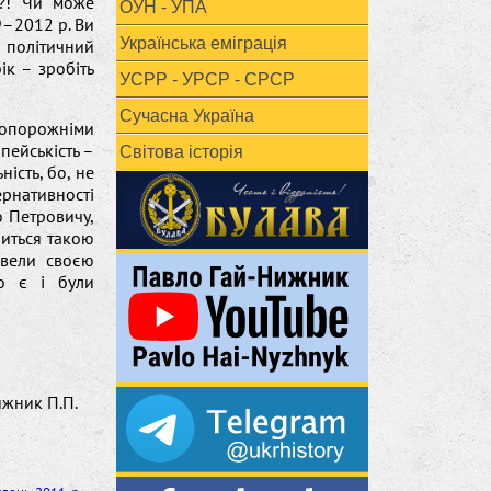
ь?! Чи може
ОУН - УПА
9–2012 р. Ви
Українська еміграція
 політичний
ік – зробіть
УСРР - УРСР - СРСР
Сучасна Україна
стопорожніми
пейськість –
Світова історія
ність, бо, не
ернативності
ю Петровичу,
шиться такою
овели своєю
бо є і були
ижник П.П.