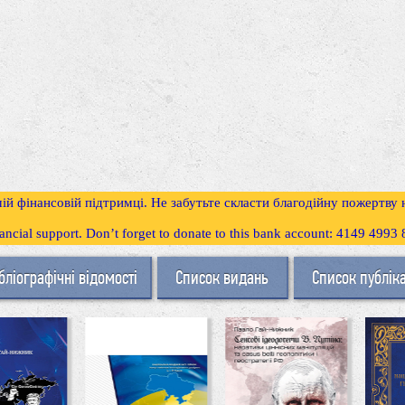
ій фінансовій підтримці. Не забутьте скласти благодійну пожертву
inancial support. Don’t forget to donate to this bank account: 4149 499
бліографічні відомості
Список видань
Список публік