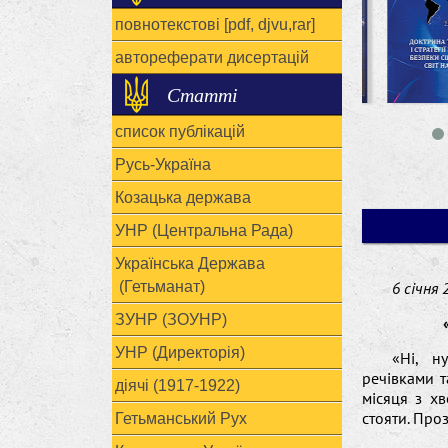
повнотекстові [pdf, djvu,rar]
автореферати дисертацій
Статті
список публікацій
Русь-Україна
Козацька держава
УНР (Центральна Рада)
Українська Держава
(Гетьманат)
6 січня 
ЗУНР (ЗОУНР)
УНР (Директорія)
«Ні, н
речівками т
діячі (1917-1922)
місяця з х
стояти. Прозр
Гетьманський Рух