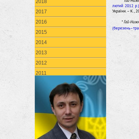
*
Гай-Ниж
2018
лютий 2012 р.
України. – К., 
2017
2016
*
Гай-Нижн
(березень–трав
2015
2014
2013
2012
2011