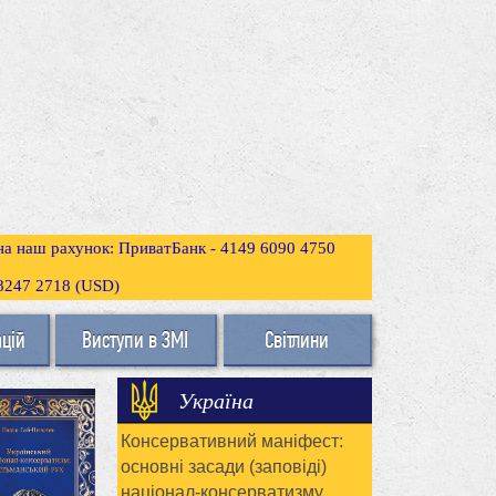
 на наш рахунок: ПриватБанк - 4149 6090 4750
3 8247 2718 (USD)
ацій
Виступи в ЗМІ
Світлини
Україна
Консервативний маніфест:
основні засади (заповіді)
націонал-консерватизму