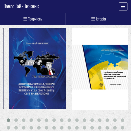
Павло Гай-Нижник
☰ Творчість
☰ Історія