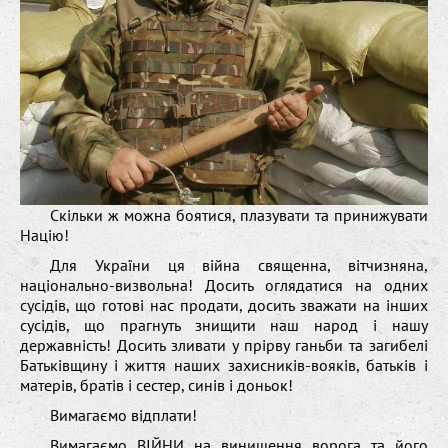
Скільки ж можна боятися, плазувати та принижувати
Націю!
Для України ця війна священна, вітчизняна,
національно-визвольна! Досить оглядатися на одних
сусідів, що готові нас продати, досить зважати на інших
сусідів, що прагнуть знищити наш народ і нашу
державність! Досить зливати у прірву ганьби та загибелі
Батьківщину і життя наших захисників-вояків, батьків і
матерів, братів і сестер, синів і доньок!
Вимагаємо відплати!
Вимагаємо ВІЙНИ на винищення ворога та його