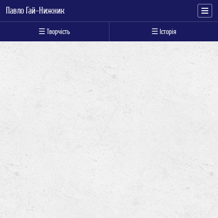
Павло Гай-Нижник
☰ Творчість
☰ Історія