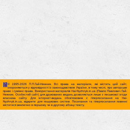
© 1995-2026 П.П.Гай-Нижник. Всі права на матеріали, які містить цей сайт,
охороняються у відповідності із законодавством України, в тому числі, про авторське
право і суміжні права. Використання матерiалiв Hai-Nyzhnyk.in.ua (Павло Павлович Гай-
Нижник. Особистий сайт) для друкованих видань дозволяється лише з письмової згоди
власника сайту. Для iнтернет-видань обов'язковим є гiперпосилання на Hai-
Nyzhnyk.in.ua, відкрите для пошукових систем. Посилання та гіперпосилання повинні
міститися виключно в першому чи в другому абзаці тексту.