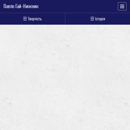
Павло Гай-Нижник
☰ Творчість
☰ Історія