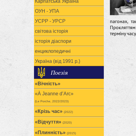
Карпатська Україна
ОУН - УПА
пагонах, т
УСРР - УРСР
Прокляттям 
світова історія
терміну час
історія діаспори
енциклопедичні
Україна (від 1991 р.)
Поезія
«Вічність»
«À Jeanne d’Arc»
(Le Porche, 2022/2023)
«Крізь час»
(2022)
«Відчуття»
(2020)
«Плинність»
(2015)