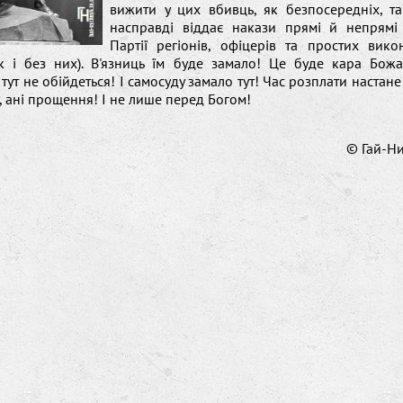
вижити у цих вбивць, як безпосередніх, та
насправді віддає накази прямі й непрямі 
Партії регіонів, офіцерів та простих вико
ак і без них). В'язниць їм буде замало! Це буде кара Божа
тут не обійдеться! І самосуду замало тут! Час розплати настане!
у, ані прощення! І не лише перед Богом!
© Гай-Н