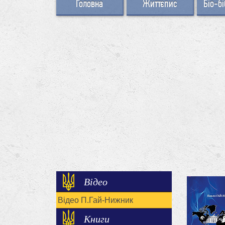
Головна
Життєпис
Біо-бі
Відео
Відео П.Гай-Нижник
Книги