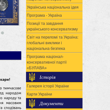
Українська національна ідея
Програма - Україна
Позиції та завдання
українського консерватизму
Світ на переломі та Україна:
глобальні виклики і
національна безпека
Програма націонал-
консервативної партії
«БУЛАВА»
Історія
кари!
Галерея історії України
о тимчасове
ред народом
Карти України
го народу та
Документи
ння масовим
та сподівань