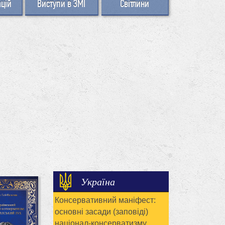
ацій
Виступи в ЗМІ
Світлини
Україна
Консервативний маніфест:
основні засади (заповіді)
націонал-консерватизму