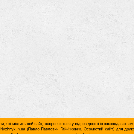
и, які містить цей сайт, охороняються у відповідності із законодавством
ai-Nyzhnyk.in.ua (Павло Павлович Гай-Нижник. Особистий сайт) для дру
дань обов'язковим є гiперпосилання на Hai-Nyzhnyk.in.ua, відкрите 
у чи в другому абзаці тексту.