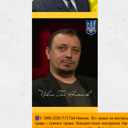
© 1995-2026 П.П.Гай-Нижник. Всі права на матеріал
право і суміжні права. Використання матерiалiв H
письмової згоди власника сайту. Для iнтернет-ви
гіперпосилання повинні міститися виключно в першом