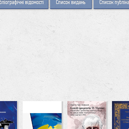
бліографічні відомості
Список видань
Список публік