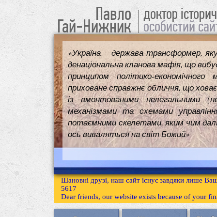
Павло
доктор істори
Гай-Нижник
особистий сай
«Україна – держава-трансформер, як
денаціональна кланова мафія, що вибуд
принципом політико-економічного 
приховане справжнє обличчя, що ховає
із вмонтованими нелегальними (н
механізмами та схемами управлінн
потаємними скелетами, яким чим далі т
ось виваляться на світ Божий»
Шановні друзі, наш сайт існує завдяки лише Ваш
5617
Dear friends, our website exists because of your f