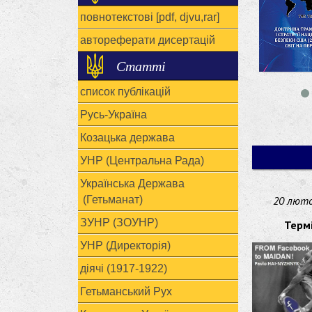
повнотекстові [pdf, djvu,rar]
автореферати дисертацій
Статті
список публікацій
Русь-Україна
Козацька держава
УНР (Центральна Рада)
Українська Держава
(Гетьманат)
20 люто
ЗУНР (ЗОУНР)
Терм
УНР (Директорія)
діячі (1917-1922)
Гетьманський Рух