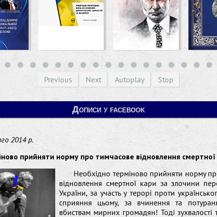
Previous
Next
Autoplay
Stop
Дописи у facebook
го 2014 р.
іново прийняти норму про тимчасове відновлення смертної 
Необхідно терміново прийняти норму пр
відновлення смертної кари за злочини пе
України, за участь у терорі проти українсько
сприяння цьому, за вчинення та потура
вбиствам мирних громадян! Тоді зухвалості 