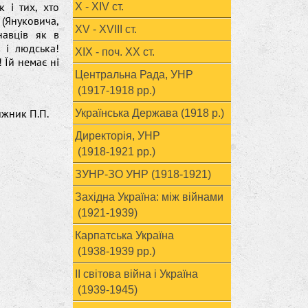
к і тих, хто
X - XIV ст.
(Януковича,
XV - XVIII ст.
навців як в
 і людська!
ХІХ - поч. ХХ ст.
 Їй немає ні
Центральна Рада, УНР
(1917-1918 рр.)
ижник П.П.
Українська Держава (1918 р.)
Директорія, УНР
(1918-1921 рр.)
ЗУНР-ЗО УНР (1918-1921)
Західна Україна: між війнами
(1921-1939)
Карпатська Україна
(1938-1939 рр.)
ІІ світова війна і Україна
(1939-1945)