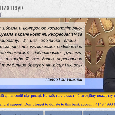
чних наук
т
у зібрала й контролює космополітично-
увала в країні новітній неофеодалізм за
майорату. У цієї злочинної влади –
ться під кількома масками, подвійне дно
елегітимними) додатковими рушіями,
я, а шафа її уже давно переповнена
им більше бракує у ній місця і які ось-
Павло Гай-Нижник
ій фінансовій підтримці. Не забутьте скласти благодійну пожертву
inancial support. Don’t forget to donate to this bank account: 4149 499