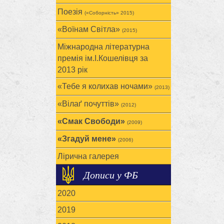
Поезія
(«Соборність» 2015)
«Воїнам Cвітла»
(2015)
Міжнародна літературна
премія ім.І.Кошелівця за
2013 рік
«Тебе я колихав ночами»
(2013)
«Вілаґ почуттів»
(2012)
«Смак Свободи»
(2009)
«Згадуй мене»
(2006)
Лірична галерея
Дописи у ФБ
2020
2019