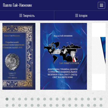
Павло Гай-Нижник
☰ Творчість
☰ Історія