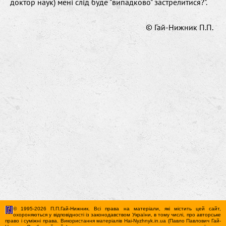
доктор наук) мені слід буде "випадково" застрелитися?".
© Гай-Нижник П.П.
© 1995-2026 П.П.Гай-Нижник. Всі права на матеріали, які містить цей сайт,
охороняються у відповідності із законодавством України, в тому числі, про авторське
право і суміжні права. Використання матерiалiв Hai-Nyzhnyk.in.ua (Павло Павлович Гай-