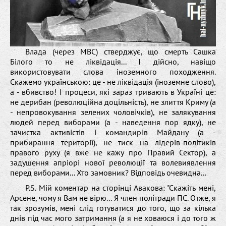
Влада (через МВС) стверджує, що смерть Сашка
Білого то не ліквідація... І дійсно, навіщо
використовувати слова іноземного походження.
Скажемо українською: це - не ліквідація (іноземне слово),
а - вбивство! І процеси, які зараз тривають в Україні це:
не дерибан (революційна доцільність), не злиття Криму (а
- непровокування зелених чоловічків), не залякування
людей перед виборами (а - наведення пор ядку), не
зачистка активістів і командирів Майдану (а -
прибирання території), не тиск на лідерів-політиків
правого руху (я вже не кажу про Правий Сектор), а
задушення апріорі нової революції та волевиявлення
перед виборами... Хто замовник? Відповідь очевидна...
P.S. Мій коментар на сторінці Авакова: "Скажіть мені,
Арсене, чому я Вам не вірю... Я член політради ПС. Отже, я
так зрозумів, мені слід готуватися до того, що за кілька
днів під час мого затримання (а я не ховаюся і до того ж