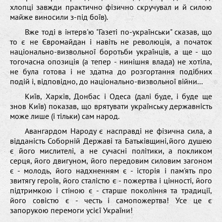
хлопці завжди практично фізично скручувал и й силою
майже виносили з-під боїв).
Вже тоді в інтерв'ю "Газеті по-українськи" сказав, що
то є не Євромайдан і навіть не революція, а початок
національно-визвольної боротьби українців, а ще - що
тогочасна опозиція (а тепер - нинішня влада) не хотіла,
не була готова і не здатна до розгортання подібних
подій і, відповідно, до національно-визвольної війни...
Київ, Харків, Донбас і Одеса (далі буде, і буде ще
знов Київ) показав, що врятувати українську державність
може лише (і тільки) сам народ.
Авангардом Народу є насправді не фізична сила, а
відданість Соборній Державі та Батьківщині,його душею
є його мислителі, а не сучасні політики, а покликом
серця, його двигуном, його передовим силовим загоном
є - молодь, його надхненням є - історія і пам'ять про
звитягу героїв, його сталістю є - пожертва і цінності, його
підтримкою і стіною є - старше покоління та традиції,
його совістю є - честь і самопожертва! Усе це є
запорукою перемоги усієї України!