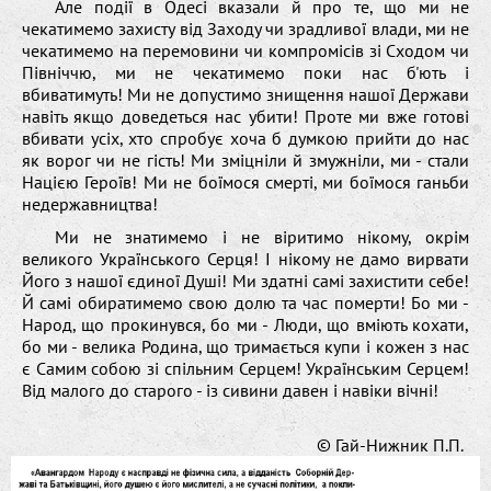
Але події в Одесі вказали й про те, що ми не
чекатимемо захисту від Заходу чи зрадливої влади, ми не
чекатимемо на перемовини чи компромісів зі Сходом чи
Північчю, ми не чекатимемо поки нас б'ють і
вбиватимуть! Ми не допустимо знищення нашої Держави
навіть якщо доведеться нас убити! Проте ми вже готові
вбивати усіх, хто спробує хоча б думкою прийти до нас
як ворог чи не гість! Ми зміцніли й змужніли, ми - стали
Нацією Героїв! Ми не боїмося смерті, ми боїмося ганьби
недержавництва!
Ми не знатимемо і не віритимо нікому, окрім
великого Українського Серця! І нікому не дамо вирвати
Його з нашої єдиної Душі! Ми здатні самі захистити себе!
Й самі обиратимемо свою долю та час померти! Бо ми -
Народ, що прокинувся, бо ми - Люди, що вміють кохати,
бо ми - велика Родина, що тримається купи і кожен з нас
є Самим собою зі спільним Серцем! Українським Серцем!
Від малого до старого - із сивини давен і навіки вічні!
© Гай-Нижник П.П.