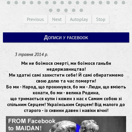
Previous
Next
Autoplay
Stop
Дописи у facebook
3 травня 2014 р.
Ми не боїмося смерті, ми боїмося ганьби
недержавництва!
Ми здатні самі захистити себе! Й самі обиратимемо
свою долю та час померти!
Бо ми - Народ, що прокинувся, бо ми - Люди, що вміють
кохати, бо ми - велика Родина,
що тримається купи і кожен з нас є Самим собою зі
спільним Серцем! Українським Серцем! Від малого до
старого - із сивини давен і навіки вічні!