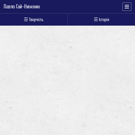
Павло Гай-Нижник
☰ Творчість
☰ Історія