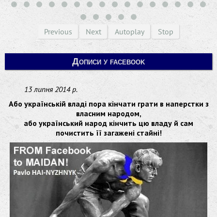
Previous
Next
Autoplay
Stop
Дописи у facebook
13 липня 2014 р.
Або українській владі пора кінчати грати в наперстки з
власним народом,
або український народ кінчить цю владу й сам
почистить її загажені стайні!