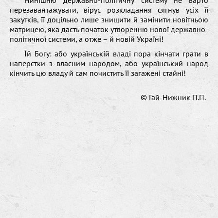
перезавантажувати, вірус розкладання сягнув усіх її
закутків, її доцільно лише знищити й замінити новітньою
матрицею, яка дасть початок утворенню нової державно-
політичної системи, а отже – й новій Україні!
Їй Богу: або українській владі пора кінчати грати в
наперстки з власним народом, або український народ
кінчить цю владу й сам почистить її загажені стайні!
© Гай-Нижник П.П.