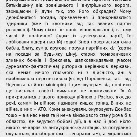
Батьківщину від зовнішнього і внутрішнього ворога,
захищаючи й дупи тих, хто його обкрадає? Чому
дерибаняться посади, призначення й прикриваються
здирники (вже ті квотники від так званих партій
революції). Чому ніхто не поніс віповідальності, в тому
числі й політичної (адже їх делегували партії, їх
лобіювали лідери партій) тощо! Знов повертається сила
бабла, блату, кумів, кругова порука партійних кіл (квоти
на посади за будь-яку ціну), старих помаранчевих
зливних бочків і брехлива, шапкозакидальна (часом
дурновато-фантастична) риторика керівників держави,
яка немає нічого спільного ні з дійсністю, ані з
найближчою перспективою (як від Порошенка, так і від
Яценюка та його міністрів). І цим шулерам від політики
ще вистачає совісті вимагати не критикувати їх й
прикриватися з цього приводу війною з Росією, яку, до
речі, самим їм війною називати кишка тонка. В них не
війна, в них – АТО. Крим анексували, окуповують Донбас
тощо – а в нас нема та й нема військового стану (хоча б в
областях, де ведуться бойові дії), а в нас й досі ніхто
нікого не карає за антиукраїнську агітацію, за потурання
окупантам, колаборантам і сепаратистам), а українська