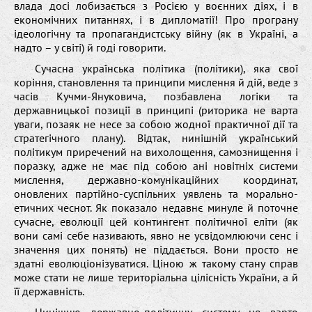
влада досі лобизається з Росією у воєнних діях, і в
економічних питаннях, і в дипломатії! Про програну
ідеологічну та пропагандистську війну (як в Україні, а
надто – у світі) й годі говорити.
Сучасна українська політика (політики), яка свої
коріння, становлення та принципи мислення й дій, веде з
часів Кучми-Януковича, позбавлена логіки та
державницької позиції в принципі (риторика не варта
уваги, позаяк не несе за собою жодної практичної дії та
стратегічного плану). Відтак, нинішній український
політикум приречений на вихолощення, самознищення і
поразку, адже не має під собою ані новітніх системи
мислення, державно-комунікаційних координат,
оновлених партійно-суспільних уявлень та морально-
етичних чеснот. Як показало недавнє минуле й поточне
сучасне, еволюції цей контингент політичної еліти (як
вони самі себе називають, явно не усвідомлюючи сенс і
значення цих понять) не піддається. Вони просто не
здатні еволюціонізуватися. Ціною ж такому стану справ
може стати не лише територіальна цілісність України, а й
її державність.
Нинішню державно-політичну систему не варто