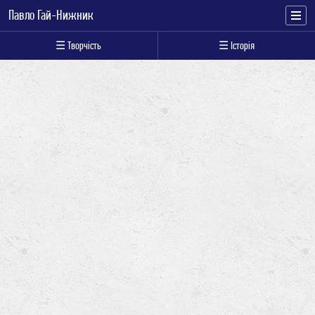
Павло Гай-Нижник
☰ Творчість
☰ Історія