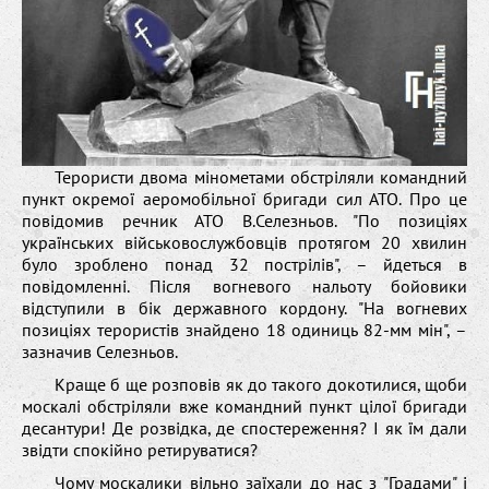
Терористи двома мінометами обстріляли командний
пункт окремої аеромобільної бригади сил АТО. Про це
повідомив речник АТО В.Селезньов. "По позиціях
українських військовослужбовців протягом 20 хвилин
було зроблено понад 32 пострілів", – йдеться в
повідомленні. Після вогневого нальоту бойовики
відступили в бік державного кордону. "На вогневих
позиціях терористів знайдено 18 одиниць 82-мм мін", –
зазначив Селезньов.
Краще б ще розповів як до такого докотилися, щоби
москалі обстріляли вже командний пункт цілої бригади
десантури! Де розвідка, де спостереження? І як їм дали
звідти спокійно ретируватися?
Чому москалики вільно заїхали до нас з "Градами" і