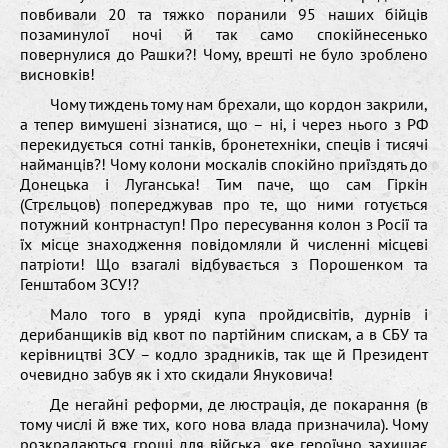
повбивали 20 та тяжко поранили 95 наших бійців
позаминулої ночі й так само спокійнесенько
повернулися до Рашки?! Чому, врешті не було зроблено
висновків!
Чому тиждень тому нам брехали, що кордон закрили,
а тепер вимушені зізнатися, що – ні, і через нього з РФ
перекидується сотні танків, бронетехніки, спеців і тисячі
найманців?! Чому колони москалів спокійно приїздять до
Донецька і Луганська! Тим паче, що сам Гіркін
(Стрєльцов) попереджував про те, що ними готується
потужний контрнаступ! Про пересування колон з Росії та
їх місце знаходження повідомляли й численні місцеві
патріоти! Що взагалі відбувається з Порошенком та
Генштабом ЗСУ!?
Мало того в уряді купа пройдисвітів, дурнів і
дерибанщиків від квот по партійним спискам, а в СБУ та
керівництві ЗСУ – кодло зрадників, так ще й Президент
очевидно забув як і хто скидали Януковича!
Де негайні реформи, де люстрація, де покарання (в
тому числі й вже тих, кого нова влада призначила). Чому
розкрадаються гроші для війська, яке героїчно захищає