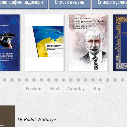
бліографічні відомості
Список видань
Список публік
Previous
Next
Autoplay
Stop
Dr. Badal W. Kariye