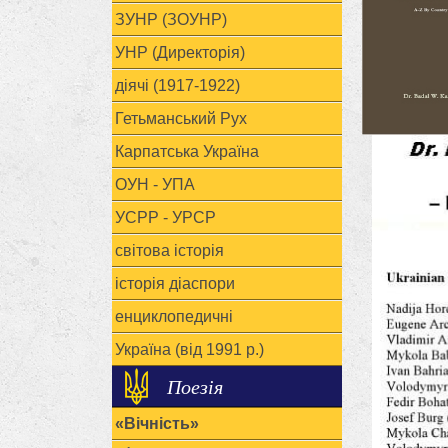
ЗУНР (ЗОУНР)
УНР (Директорія)
діячі (1917-1922)
Гетьманський Рух
Карпатська Україна
ОУН - УПА
УСРР - УРСР
світова історія
історія діаспори
енциклопедичні
Україна (від 1991 р.)
Поезія
«Вічність»