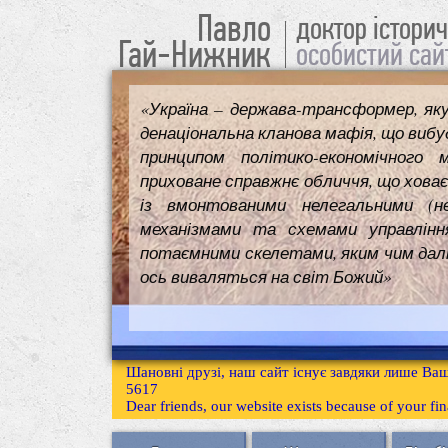
Павло
доктор істори
Гай-Нижник
особистий сай
«Україна – держава-трансформер, як
денаціональна кланова мафія, що вибуд
принципом політико-економічного 
приховане справжнє обличчя, що ховає
із вмонтованими нелегальними (н
механізмами та схемами управлінн
потаємними скелетами, яким чим далі т
ось виваляться на світ Божий»
Шановні друзі, наш сайт існує завдяки лише Ваш
5617
Dear friends, our website exists because of your f