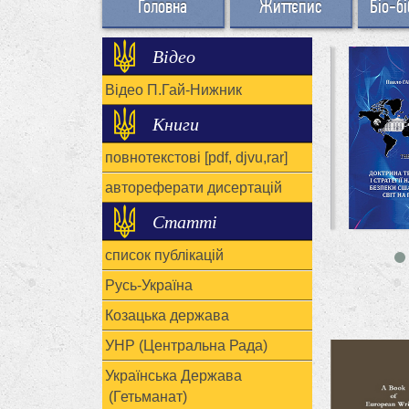
Головна
Життєпис
Біо-бі
Відео
Відео П.Гай-Нижник
Книги
повнотекстові [pdf, djvu,rar]
автореферати дисертацій
Статті
список публікацій
Русь-Україна
Козацька держава
УНР (Центральна Рада)
Українська Держава
(Гетьманат)