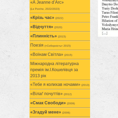
«À Jeanne d’Arc»
(Le Porche, 2022/2023)
«Крізь час»
(2022)
«Відчуття»
(2020)
«Плинність»
(2015)
Поезія
(«Соборність» 2015)
«Воїнам Cвітла»
(2015)
Міжнародна літературна
премія ім.І.Кошелівця за
2013 рік
«Тебе я колихав ночами»
(2013)
«Вілаґ почуттів»
(2012)
«Смак Свободи»
(2009)
«Згадуй мене»
(2006)