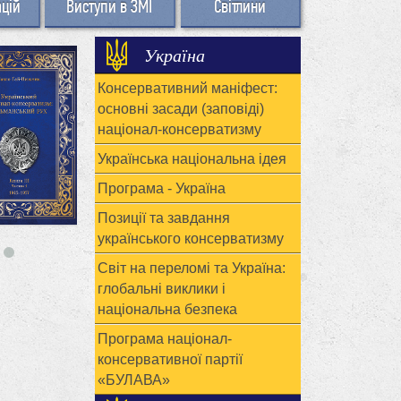
ацій
Виступи в ЗМІ
Світлини
Україна
Консервативний маніфест:
основні засади (заповіді)
націонал-консерватизму
Українська національна ідея
Програма - Україна
Позиції та завдання
українського консерватизму
Світ на переломі та Україна:
глобальні виклики і
національна безпека
Програма націонал-
консервативної партії
«БУЛАВА»