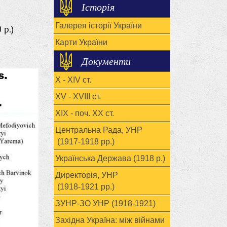
Історія
Галерея історії України
 p.)
Карти України
Документи
X - XIV ст.
XV - XVIII ст.
ХІХ - поч. ХХ ст.
Центральна Рада, УНР
(1917-1918 рр.)
Українська Держава (1918 р.)
Директорія, УНР
(1918-1921 рр.)
ЗУНР-ЗО УНР (1918-1921)
Західна Україна: між війнами