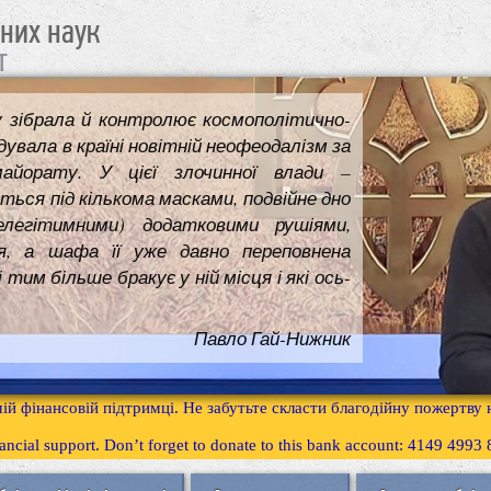
чних наук
т
у зібрала й контролює космополітично-
увала в країні новітній неофеодалізм за
майорату. У цієї злочинної влади –
ться під кількома масками, подвійне дно
елегітимними) додатковими рушіями,
я, а шафа її уже давно переповнена
им більше бракує у ній місця і які ось-
Павло Гай-Нижник
ій фінансовій підтримці. Не забутьте скласти благодійну пожертву
inancial support. Don’t forget to donate to this bank account: 4149 499