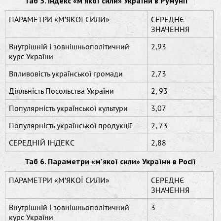
Таб 5. Індекс «м’якої сили» України в Румунії
ПАРАМЕТРИ «М’ЯКОЇ СИЛИ»
СЕРЕДНЄ
ЗНАЧЕННЯ
Внутрішній і зовнішньополітичний
2,93
курс України
Впливовість української громади
2,73
Діяльність Посольства України
2, 93
Популярність української культури
3,07
Популярність української продукції
2, 73
СЕРЕДНІЙ ІНДЕКС
2,88
Таб 6. Параметри «м’якої сили» України в Росії
ПАРАМЕТРИ «М’ЯКОЇ СИЛИ»
СЕРЕДНЄ
ЗНАЧЕННЯ
Внутрішній і зовнішньополітичний
3
курс України