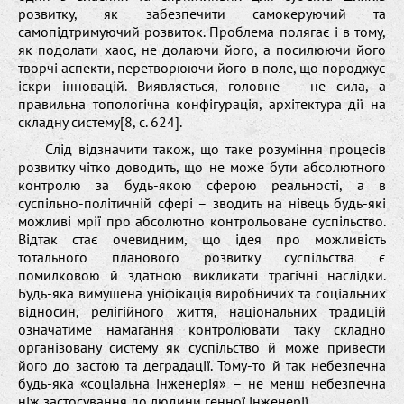
розвитку, як забезпечити самокеруючий та
самопідтримуючий розвиток. Проблема полягає і в тому,
як подолати хаос, не долаючи його, а посилюючи його
творчі аспекти, перетворюючи його в поле, що породжує
іскри інновацій. Виявляється, головне – не сила, а
правильна топологічна конфігурація, архітектура дії на
складну систему[8, с. 624].
Слід відзначити також, що таке розуміння процесів
розвитку чітко доводить, що не може бути абсолютного
контролю за будь-якою сферою реальності, а в
суспільно-політичній сфері – зводить на нівець будь-які
можливі мрії про абсолютно контрольоване суспільство.
Відтак стає очевидним, що ідея про можливість
тотального планового розвитку суспільства є
помилковою й здатною викликати трагічні наслідки.
Будь-яка вимушена уніфікація виробничих та соціальних
відносин, релігійного життя, національних традицій
означатиме намагання контролювати таку складно
організовану систему як суспільство й може привести
його до застою та деградації. Тому-то й так небезпечна
будь-яка «соціальна інженерія» – не менш небезпечна
ніж застосування до людини генної інженерії.