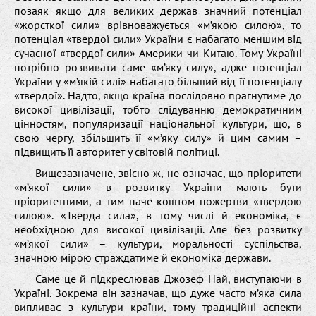
позаяк якщо для великих держав значний потенціал
«жорсткої сили» врівноважується «м’якою силою», то
потенціал «твердої сили» України є набагато меншим від
сучасної «твердої сили» Америки чи Китаю. Тому Україні
потрібно розвивати саме «м’яку силу», адже потенціал
України у «м’якій силі» набагато більший від її потенціалу
«твердої». Надто, якщо країна послідовно прагнутиме до
високої цивілізації, тобто слідуванню демократичним
цінностям, популяризації національної культури, що, в
свою чергу, збільшить її «м’яку силу» й цим самим –
підвищить її авторитет у світовій політиці.
Вищезазначене, звісно ж, не означає, що пріоритети
«м’якої сили» в розвитку України мають бути
пріоритетними, а тим паче коштом пожертви «твердою
силою». «Тверда сила», в тому числі й економіка, є
необхідною для високої цивілізації. Але без розвитку
«м’якої сили» – культури, моральності суспільства,
значною мірою страждатиме й економіка держави.
Саме це й підкреслював Джозеф Най, виступаючи в
Україні. Зокрема він зазначав, що дуже часто м’яка сила
випливає з культури країни, тому традиційні аспекти