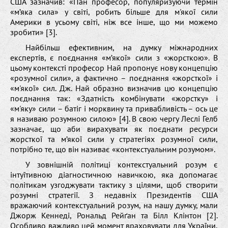
США зазначив: «Пан професор, популяризуючи термін
«м’яка сила» у світі, робить більше для м'якої сили
Америки в усьому світі, ніж все інше, що ми можемо
зробити» [3].
Найбільш ефективним, на думку міжнародних
експертів, є поєднання «м’якої» сили з «жорсткою». В
цьому контексті професор Най пропонує нову концепцію
«розумної сили», а фактично – поєднання «жорсткої» і
«м'якої» сил. Дж. Най образно визначив цю концепцію
поєднання так: «Здатність комбінувати «жорстку» і
«м'яку» сили – батіг і морквину та привабливість – ось це
я називаю розумною силою» [4]. В свою чергу Леслі Гелб
зазначає, що аби вирахувати як поєднати ресурси
жорсткої та м’якої сили у стратегіях розумної сили,
потрібно те, що він називає «контекстуальним розумом».
У зовнішній політиці контекстуальний розум є
інтуїтивною діагностичною навичкою, яка допомагає
політикам узгоджувати тактику з цілями, щоб створити
розумні стратегії. З недавніх Президентів США
вражаючий контекстуальний розум, на нашу думку, мали
Джорж Кеннеді, Рональд Рейґан та Білл Клінтон [2].
Особливо важливо цей момент враховувати для України,