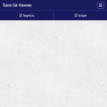
Павло Гай-Нижник
☰ Творчість
☰ Історія