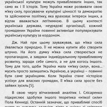
української культури можуть приваблювати інших, так
само як і її історія. Тому Україна може розвивати свою
м’яку силу, просуваючи культурні цінності та демократію
та здійснюючи політику, яка враховує інтереси інших, а
відтак вважається легітимною. В цьому контексті
українська держава, неурядові організації, кожний
громадянин України повинні активніше популяризувати
українську культуру за кордоном.
Дж. Най при цьому зауважував, що м’яка сила
з’являється природно. Її не можна купити або створити
штучно. На його думку м’яка сила створюється не
пропагандою, а завдяки індивідуальному привабливому
розвитку, заради себе самого, а не для когось іншого.
Тому для того, щоби Україна мала «м’яку силу», вона...
мусить просто залишатись Україною, а українці – повинні
бути саме українцями. Коли Україна стане «історією
успіху» для власних громадян, її м’яка сила зросте без
зайвих зусиль [5].
В свою чергу вітчизняний аналітик І. Слісаренко
підкреслює здобутки іншого теоретика «м'якої сили»
Пола Кеннеді. Останній зазначає, що привабливі спосіб
життя та культура, здатність діяти в унісон зі світовою