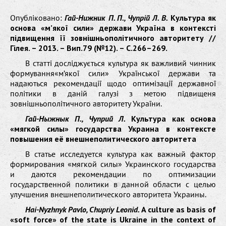
Опубліковано:
Гай-Нижник П. П., Чупрій Л. В.
Культура як
основа «м’якої сили» держави Україна в контексті
підвищення її зовнішньополітичного авторитету //
Гілея. – 2013. – Вип.79 (№12). – С.266–269.
В статті досліджується культура як важливий чинник
формування«м’якої сили» Української держави та
надаються рекомендації щодо оптимізації державної
політики в даній галузі з метою підвищеня
зовнішньополітичного авторитету України.
Гай-Ныжнык П., Чуприй Л.
Культура как основа
«мягкой силы» государства Украина в контексте
повышения её внешнеполитического авторитета
В статье исследуется культура как важный фактор
формирования «мягкой силы» Украинского государства
и даются рекомендации по оптимизации
государственной политики в данной области с целью
улучшения внешнеполитического авторитета Украины.
Hai-Nyzhnyk Pavlo, Chupriy Leonid.
A culture as basis of
«soft force» of the state is Ukraine in the context of