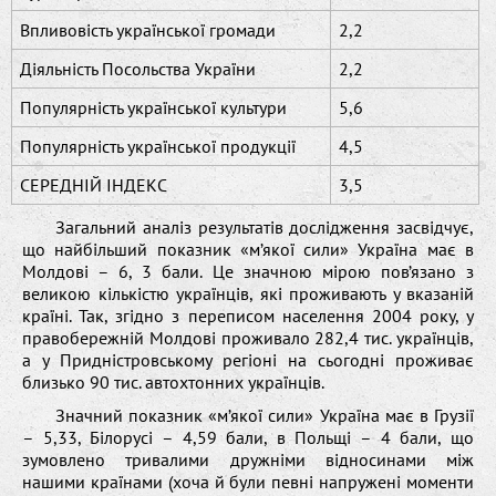
Впливовість української громади
2,2
Діяльність Посольства України
2,2
Популярність української культури
5,6
Популярність української продукції
4,5
СЕРЕДНІЙ ІНДЕКС
3,5
Загальний аналіз результатів дослідження засвідчує,
що найбільший показник «м’якої сили» Україна має в
Молдові – 6, 3 бали. Це значною мірою пов’язано з
великою кількістю українців, які проживають у вказаній
країні. Так, згідно з переписом населення 2004 року, у
правобережній Молдові проживало 282,4 тис. українців,
а у Придністровському регіоні на сьогодні проживає
близько 90 тис. автохтонних українців.
Значний показник «м’якої сили» Україна має в Грузії
– 5,33, Білорусі – 4,59 бали, в Польщі – 4 бали, що
зумовлено тривалими дружніми відносинами між
нашими країнами (хоча й були певні напружені моменти