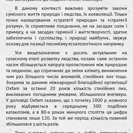
В даному контексті важливо зрозуміти закони
сумісного життя природи і людства, їх коеволюції. Тільки
тонке налаштування «стратегії природи» та «стратегії
розуму», їх сприятливе поєднання, не на засадах сили і
примусу, а на засадах гармонії і життєтворчості, здатне
забезпечити і суспільству, і природі майбутнє, звужує
основу для позиції песимізму есхатологічного напрямку.
Усе вищезазначене є досить актуальним на
сучасному етапі розвитку людства, позаяк саме останнім
часом збільшується напруга протистояння між природою
та людиною, що спричиняє до зміни клімату, виникнення
чим раз більшого числа аномалій, стихійних лих тощо.
Зокрема за даними міжнародної благодійної організації
Oxfam за останні 20 років кількість стихійних лих,
викликаних погодними умовами, збільшилося вчетверо.
У доповіді Oxfam сказано, що з початку 2000 р. кожного
року відбувається в середньому 500 подібних
катаклізмів, а в 80-х роках минулого століття ця цифра
становила лише 120. За той же період кількість повеней
збільшилася у шість разів.
Тому сьогодні актуальним є вибір оптимальних