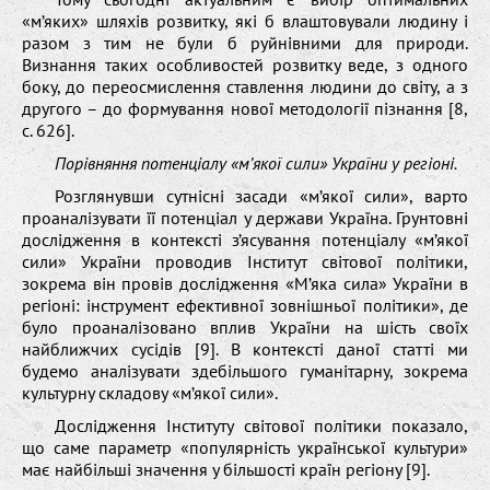
«м’яких» шляхів розвитку, які б влаштовували людину і
разом з тим не були б руйнівними для природи.
Визнання таких особливостей розвитку веде, з одного
боку, до переосмислення ставлення людини до світу, а з
другого – до формування нової методології пізнання [8,
с. 626].
Порівняння потенціалу «м’якої сили» України у регіоні.
Розглянувши сутнісні засади «м’якої сили», варто
проаналізувати її потенціал у держави Україна. Грунтовні
дослідження в контексті з’ясування потенціалу «м’якої
сили» України проводив Інститут світової політики,
зокрема він провів дослідження «М’яка сила» України в
регіоні: інструмент ефективної зовнішньої політики», де
було проаналізовано вплив України на шість своїх
найближчих сусідів [9]. В контексті даної статті ми
будемо аналізувати здебільшого гуманітарну, зокрема
культурну складову «м’якої сили».
Дослідження Інституту світової політики показало,
що саме параметр «популярність української культури»
має найбільші значення у більшості країн регіону [9].