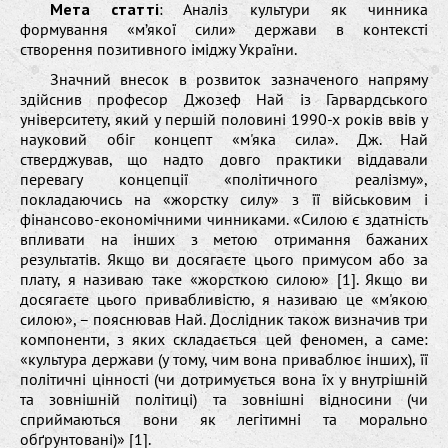
Мета статті
: Аналіз культури як чинника
формування «м’якої сили» держави в контексті
створення позитивного іміджу України.
Значний внесок в розвиток зазначеного напряму
здійснив професор Джозеф Най із Гарвардського
університету, який у першій половині 1990-х років ввів у
науковий обіг концепт «м'яка сила». Дж. Най
стверджував, що надто довго практики віддавали
перевагу концепції «політичного реалізму»,
покладаючись на «жорстку силу» з її військовим і
фінансово-економічними чинниками. «Силою є здатність
впливати на інших з метою отримання бажаних
результатів. Якщо ви досягаєте цього примусом або за
плату, я називаю таке «жорсткою силою» [1]. Якщо ви
досягаєте цього привабливістю, я називаю це «м'якою
силою», – пояснював Най. Дослідник також визначив три
компоненти, з яких складається цей феномен, а саме:
«культура держави (у тому, чим вона приваблює інших), її
політичні цінності (чи дотримується вона їх у внутрішній
та зовнішній політиці) та зовнішні відносини (чи
сприймаються вони як легітимні та морально
обґрунтовані)» [1].