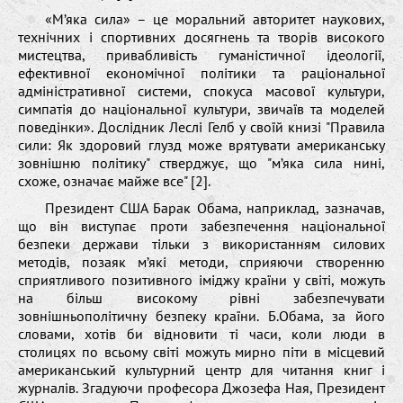
«М’яка сила» – це моральний авторитет наукових,
технічних і спортивних досягнень та творів високого
мистецтва, привабливість гуманістичної ідеології,
ефективної економічної політики та раціональної
адміністративної системи, спокуса масової культури,
симпатія до національної культури, звичаїв та моделей
поведінки». Дослідник Леслі Гелб у своїй книзі "Правила
сили: Як здоровий глузд може врятувати американську
зовнішню політику" стверджує, що "м’яка сила нині,
схоже, означає майже все" [2].
Президент США Барак Обама, наприклад, зазначав,
що він виступає проти забезпечення національної
безпеки держави тільки з використанням силових
методів, позаяк м’які методи, сприяючи створенню
сприятливого позитивного іміджу країни у світі, можуть
на більш високому рівні забезпечувати
зовнішньополітичну безпеку країни. Б.Обама, за його
словами, хотів би відновити ті часи, коли люди в
столицях по всьому світі можуть мирно піти в місцевий
американський культурний центр для читання книг і
журналів. Згадуючи професора Джозефа Ная, Президент