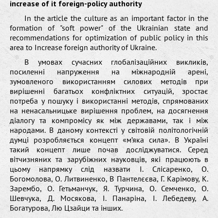
increase of it foreign-policy authority
In the article the culture as an important factor in the
formation of "soft power" of the Ukrainian state and
recommendations for optimization of public policy in this
area to Increase foreign authority of Ukraine.
В умовах сучасних глобалізаційних викликів,
посиленні напруження на міжнародній арені,
зумовленого використанням силових методів при
вирішенні багатьох конфліктних ситуацій, зростає
потреба у пошуку і використанні методів, спрямованих
на ненасальницьке вирішення проблем, на досягнення
діалогу та компромісу як між державами, так і між
народами. В даному контексті у світовій політологічній
думці розробляється концепт «м’яка сила». В Україні
такий концепт лише почав досліджуватися. Серед
вітчизняних та зарубіжних науковців, які працюють в
цьому напрямку слід назвати І. Слісаренко, О.
Богомолова, О. Литвиненко, В Пантелєєва, Г. Карімову, К.
Зарембо, О. Гетьманчук, Я. Турчина, О. Семченко, О.
Шевчука, Д. Мосякова, І. Панаріна, І. Лебедеву, А.
Богатурова, Лю Цзайци та інших.