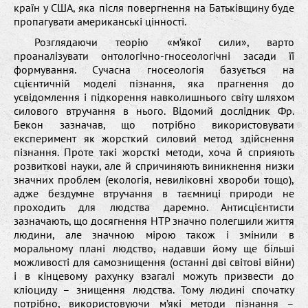
країн у США, яка після повергнення на Батьківщину буде
пропагувати американські цінності.
Розглядаючи теорію «м’якої сили», варто
проаналізувати онтологічно-гносеологічні засади її
формування. Сучасна гносеологія базується на
сцієнтичній моделі пізнання, яка прагнення до
усвідомлення і підкорення навколишнього світу шляхом
силового втручання в нього. Відомий дослідник Фр.
Бекон зазначав, що потрібно використовувати
експеримент як жорсткий силовий метод здійснення
пізнання. Проте такі жорсткі методи, хоча й сприяють
розвиткові науки, але й спричиняють виникнення низки
значних проблем (екологія, невиліковні хвороби тощо),
адже бездумне втручання в таємниці природи не
проходить для людства даремно. Антисцієнтисти
зазначають, що досягнення НТР значно полегшили життя
людини, але значною мірою також і змінили в
моральному плані людство, надавши йому ще більші
можливості для самознищення (останні дві світові війни)
і в кінцевому рахунку взагалі можуть призвести до
кліоциду – знищення людства. Тому людині спочатку
потрібно, використовуючи м’які методи пізнання –