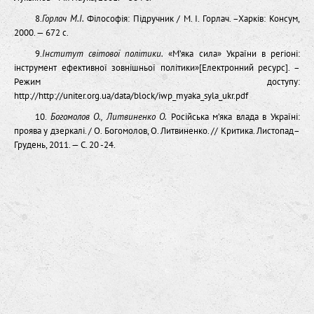
8.
Горлач М.І.
Філософія: Підручник / М. І. Горлач. –Харків: Консум,
2000. — 672 с.
9.
Інститут світової політики.
«М’яка сила» України в регіоні:
інструмент ефективної зовнішньої політики»[Електронний ресурс]. –
Режим доступу:
http://http://uniter.org.ua/data/block/iwp_myaka_syla_ukr.pdf
10.
Богомолов О., Литвиненко О.
Російська м’яка влада в Україні:
проява у дзеркалі. / О. Богомолов, О. Литвиненко. // Критика. Листопад–
Грудень, 2011. — С. 20 -24.