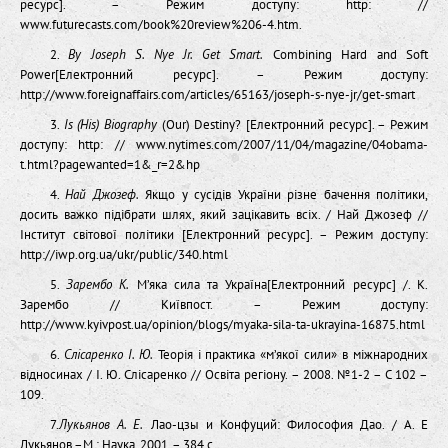
ресурс]. – Режим доступу: http: //
www.futurecasts.com/book%20review%206-4.htm.
2.
By Joseph S. Nye Jr. Get Smart.
Combining Hard and Soft
Power[Електронний ресурс]. – Режим доступу:
http://www.foreignaffairs.com/articles/65163/joseph-s-nye-jr/get-smart
3.
Is (His) Biography
(Our) Destiny? [Електронний ресурс]. – Режим
доступу: http: // www.nytimes.com/2007/11/04/magazine/04obama-
t.html?pagewanted=1&_r=2&hp
4.
Най Джозеф.
Якщо у сусідів України різне бачення політики,
досить важко підібрати шлях, який зацікавить всіх. / Най Джозеф //
Інститут світової політики [Електронний ресурс]. – Режим доступу:
http://iwp.org.ua/ukr/public/340.html
5.
Зарембо К.
М’яка сила та Україна[Електронний ресурс] /. К.
Зарембо // Київпост. – Режим доступу:
http://www.kyivpost.ua/opinion/blogs/myaka-sila-ta-ukrayina-16875.html
6.
Слісаренко І. Ю.
Теорія і практика «м’якої сили» в міжнародних
відносинах / І. Ю. Слісаренко // Освіта регіону. – 2008. №1-2 – С 102 –
109.
7.
Лукьянов А. Е.
Лао-цзы и Конфуций: Философия Дао. / А. Е
Лукьянов –М.: Наука, 2001. – 384 с.