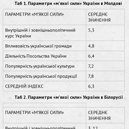
Таб 1. Параметри «м’якої сили» України в Молдові
ПАРАМЕТРИ «М’ЯКОЇ СИЛИ»
СЕРЕДНЄ
ЗНАЧЕННЯ
Внутрішній і зовнішньополітичний
5,3
курс України
Впливовість української громади
4,8
Діяльність Посольства України
6,4
Популярність української культури
7,2
Популярність української продукції
7,8
СЕРЕДНІЙ ІНДЕКС
6,3
Таб 2. Параметри «м’якої сили» України в Білорусії
ПАРАМЕТРИ «М’ЯКОЇ СИЛИ»
СЕРЕДНЄ
ЗНАЧЕННЯ
Внутрішній і зовнішньополітичний
3, 12