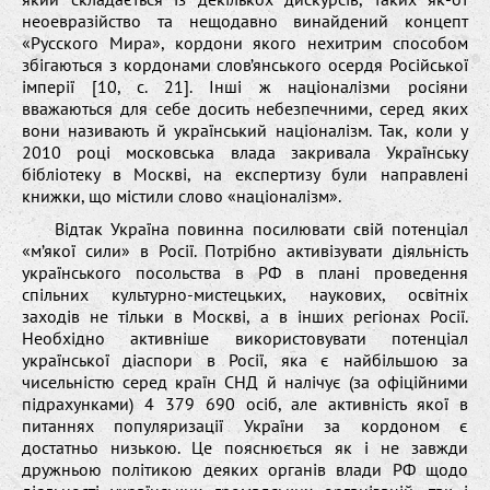
неоевразійство та нещодавно винайдений концепт
«Русского Мира», кордони якого нехитрим способом
збігаються з кордонами слов’янського осердя Російської
імперії [10, с. 21]. Інші ж націоналізми росіяни
вважаються для себе досить небезпечними, серед яких
вони називають й український націоналізм. Так, коли у
2010 році московська влада закривала Українську
бібліотеку в Москві, на експертизу були направлені
книжки, що містили слово «націоналізм».
Відтак Україна повинна посилювати свій потенціал
«м’якої сили» в Росії. Потрібно активізувати діяльність
українського посольства в РФ в плані проведення
спільних культурно-мистецьких, наукових, освітніх
заходів не тільки в Москві, а в інших регіонах Росії.
Необхідно активніше використовувати потенціал
української діаспори в Росії, яка є найбільшою за
чисельністю серед країн СНД й налічує (за офіційними
підрахунками) 4 379 690 осіб, але активність якої в
питаннях популяризації України за кордоном є
достатньо низькою. Це пояснюється як і не завжди
дружньою політикою деяких органів влади РФ щодо