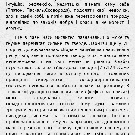
інтуїцію, рефлексію, медитацію, пізнати саму себе
(Платон, Паскаль,Сковорода), подолати свої недоліки,
зло в самій собі, а потім вже перетворювати природу
відповідно до законів добра і краси, а не користі і
егоїзму.
Ще в давні часи мислителі зазначали, що м’яке та
гнучке перемагає сильне та тверде. Лао-Цзи ще у VII
сторіччi до н.е. зазначав: «Вода – найм'якша і найслабша
річ у світі, але в подоланні твердого та міцного вона
непереможна, і на світі немає їй рівного. Слабкі
перемагають сильних, м'яке долає тверде» [7, с.124]. Саме
це твердження лягло в основу одного з головних
принципів синергетики – складноорганізованим
системам неможливо нав'язати шляхи їх розвитку. В
точках біфуркації найменший вплив («ефект метелика»)
може кардинально змінити розвиток
складноорганізованих систем. Тому дуже важливо
зрозуміти, як сприяти їх власним тенденціям розвитку, як
виводити системи на оптимальні шляхи. Головна
проблема полягає в тому, як направити, як з допомогою
малого резонансного впливу підштовхнути систему на
один з власних та сприятливих для суб'єкта шляхів