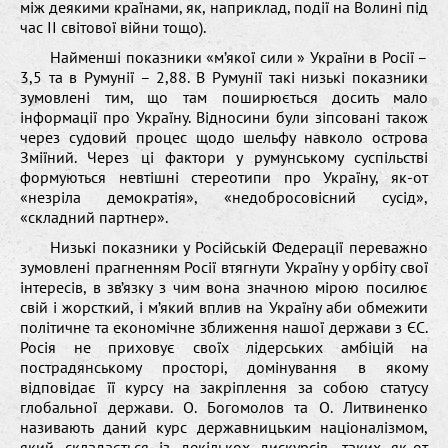
між деякими країнами, як, наприклад, події на Волині під
час ІІ світової війни тощо).
Найменші показники «м’якої сили » України в Росії –
3,5 та в Румунії – 2,88. В Румунії такі низькі показники
зумовлені тим, що там поширюється досить мало
інформації про Україну. Відносини були зіпсовані також
через судовий процес щодо шельфу навколо острова
Зміїний. Через ці фактори у румунському суспільстві
формуються невтішні стереотипи про Україну, як-от
«незріла демократія», «недобросовісний сусід»,
«складний партнер».
Низькі показники у Російській Федерації переважно
зумовлені прагненням Росії втягнути Україну у орбіту свої
інтересів, в зв’язку з чим вона значною мірою посилює
свій і жорсткий, і м’який вплив на Україну аби обмежити
політичне та економічне зближення нашої держави з ЄС.
Росія не приховує своїх лідерських амбіцій на
пострадянському просторі, домінування в якому
відповідає її курсу на закріплення за собою статусу
глобальної держави. О. Богомолов та О. Литвиненко
називають даний курс державницьким націоналізмом,
який складається із декількох дискурсів, таких як-от