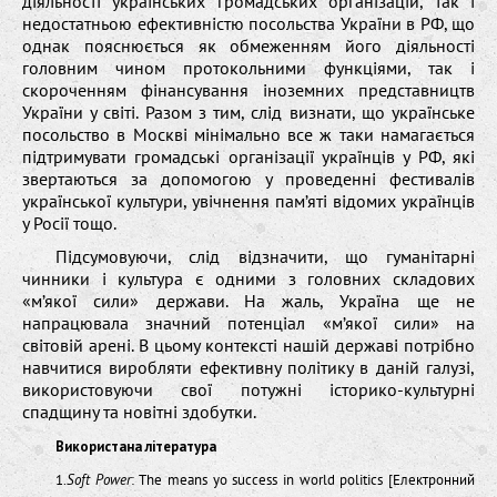
діяльності українських громадських організацій, так і
недостатньою ефективністю посольства України в РФ, що
однак пояснюється як обмеженням його діяльності
головним чином протокольними функціями, так і
скороченням фінансування іноземних представництв
України у світі. Разом з тим, слід визнати, що українське
посольство в Москві мінімально все ж таки намагається
підтримувати громадські організації українців у РФ, які
звертаються за допомогою у проведенні фестивалів
української культури, увічнення пам’яті відомих українців
у Росії тощо.
Підсумовуючи, слід відзначити, що гуманітарні
чинники і культура є одними з головних складових
«м’якої сили» держави. На жаль, Україна ще не
напрацювала значний потенціал «м’якої сили» на
світовій арені. В цьому контексті нашій державі потрібно
навчитися виробляти ефективну політику в даній галузі,
використовуючи свої потужні історико-культурні
спадщину та новітні здобутки.
Використана література
1.
Soft Power
: The means yo success in world politics [Електронний