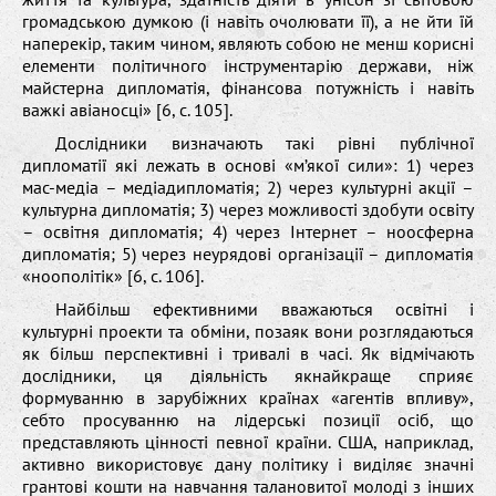
громадською думкою (і навіть очолювати її), а не йти їй
наперекір, таким чином, являють собою не менш корисні
елементи політичного інструментарію держави, ніж
майстерна дипломатія, фінансова потужність і навіть
важкі авіаносці» [6, с. 105].
Дослідники визначають такі рівні публічної
дипломатії які лежать в основі «м’якої сили»: 1) через
мас-медіа – медіадипломатія; 2) через культурні акції –
культурна дипломатія; 3) через можливості здобути освіту
– освітня дипломатія; 4) через Інтернет – ноосферна
дипломатія; 5) через неурядові організації – дипломатія
«ноополітік» [6, с. 106].
Найбільш ефективними вважаються освітні і
культурні проекти та обміни, позаяк вони розглядаються
як більш перспективні і тривалі в часі. Як відмічають
дослідники, ця діяльність якнайкраще сприяє
формуванню в зарубіжних країнах «агентів впливу»,
себто просуванню на лідерські позиції осіб, що
представляють цінності певної країни. США, наприклад,
активно використовує дану політику і виділяє значні
грантові кошти на навчання талановитої молоді з інших