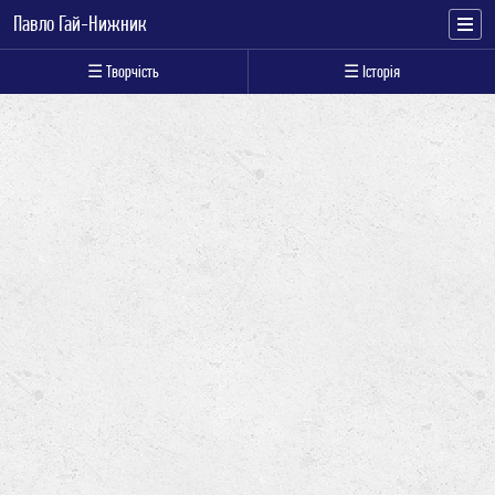
Павло Гай-Нижник
☰ Творчість
☰ Історія