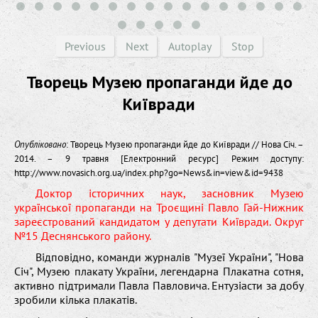
Previous
Next
Autoplay
Stop
Творець Музею пропаганди йде до
Київради
Опубліковано
: Творець Музею пропаганди йде до Київради // Нова Січ. –
2014. – 9 травня [Електронний ресурс] Режим доступу:
http://www.novasich.org.ua/index.php?go=News&in=view&id=9438
Доктор історичних наук, засновник Музею
української пропаганди на Троєщині Павло Гай-Нижник
зареєстрований кандидатом у депутати Київради. Округ
№15 Деснянського району.
Відповідно, команди журналів "Музеї України", "Нова
Січ", Музею плакату України, легендарна Плакатна сотня,
активно підтримали Павла Павловича. Ентузіасти за добу
зробили кілька плакатів.