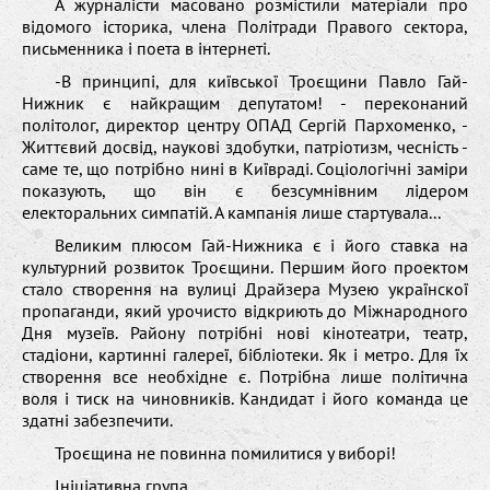
А журналісти масовано розмістили матеріали про
відомого історика, члена Політради Правого сектора,
письменника і поета в інтернеті.
-В принципі, для київської Троєщини Павло Гай-
Нижник є найкращим депутатом! - переконаний
політолог, директор центру ОПАД Сергій Пархоменко, -
Життєвий досвід, наукові здобутки, патріотизм, чесність -
саме те, що потрібно нині в Київраді. Соціологічні заміри
показують, що він є безсумнівним лідером
електоральних симпатій. А кампанія лише стартувала...
Великим плюсом Гай-Нижника є і його ставка на
культурний розвиток Троєщини. Першим його проектом
стало створення на вулиці Драйзера Музею українскої
пропаганди, який урочисто відкриють до Міжнародного
Дня музеїв. Району потрібні нові кінотеатри, театр,
стадіони, картинні галереї, бібліотеки. Як і метро. Для їх
створення все необхідне є. Потрібна лише політична
воля і тиск на чиновників. Кандидат і його команда це
здатні забезпечити.
Троєщина не повинна помилитися у виборі!
Ініціативна група