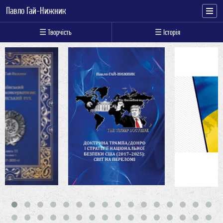
Павло Гай-Нижник
☰ Творчість
☰ Історія