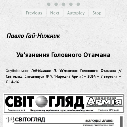
Previous
Next
Autoplay
Stop
Павло Гай-Нижник
Ув'язнення Головного Отамана
Опубліковано:
Гай-Нижник П.
Ув'язнення Головного Отамана //
Світогляд. Спецвипуск №9. "Народна Армія". – 2014. – 7 вересня. –
С.14–16.