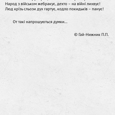
Народ з військом жебракує, дехто – на війні лихвує!
Люд крізь сльози дух гартує, кодло покидьків – панує!
От такі напрошуються думки...
© Гай-Нижник П.П.