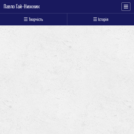
Павло Гай-Нижник
☰ Творчість
☰ Історія