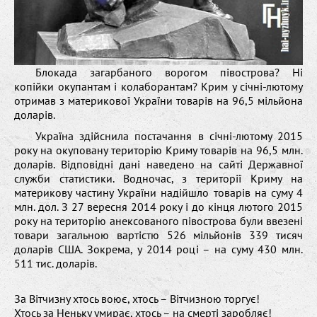
Блокада загарбаного ворогом півострова? Ні
копійки окупантам і колаборантам? Крим у січні-лютому
отримав з материкової України товарів на 96,5 мільйона
доларів.
Україна здійснила постачання в січні-лютому 2015
року на окуповану територію Криму товарів на 96,5 млн.
доларів. Відповідні дані наведено на сайті Державної
служби статистики. Водночас, з території Криму на
материкову частину України надійшло товарів на суму 4
млн. дол. З 27 вересня 2014 року і до кінця лютого 2015
року на територію анексованого півострова були ввезені
товари загальною вартістю 526 мільйонів 339 тисяч
доларів США. Зокрема, у 2014 році – на суму 430 млн.
511 тис. доларів.
За Вітчизну хтось воює, хтось – Вітчизною торгує!
Хтось за Неньку умирає, хтось – на смерті заробляє!