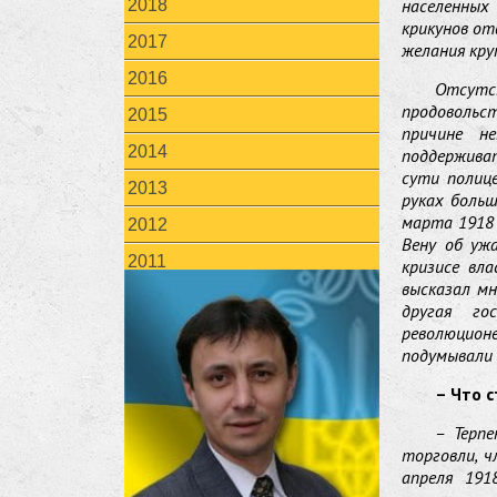
населенных
2018
крикунов отв
2017
желания кру
2016
Отсутст
продовольст
2015
причине н
2014
поддержива
сути полиц
2013
руках больш
марта 1918 
2012
Вену об уж
2011
кризисе вл
высказал мн
другая го
революционе
подумывали 
– Что 
– Терпе
торговли, ч
апреля 191