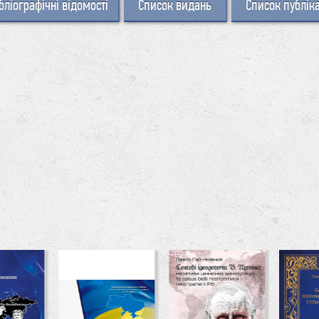
бліографічні відомості
Список видань
Список публік