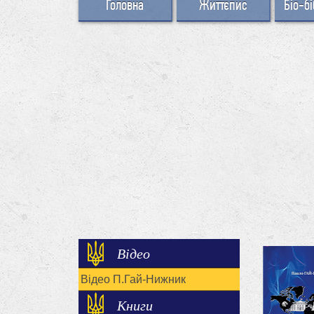
Головна
Життєпис
Біо-бі
Відео
Відео П.Гай-Нижник
Книги