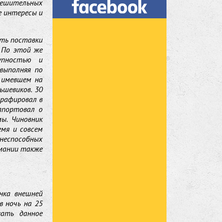
решительных
се интересы и
ить поставки
. По этой же
упностью и
выполняя по
 имевшем на
ьшевиков. 30
графировал в
апортовал о
ы. Чиновник
емя и совсем
еспособных
рмании также
нка внешней
в ночь на 25
вать данное