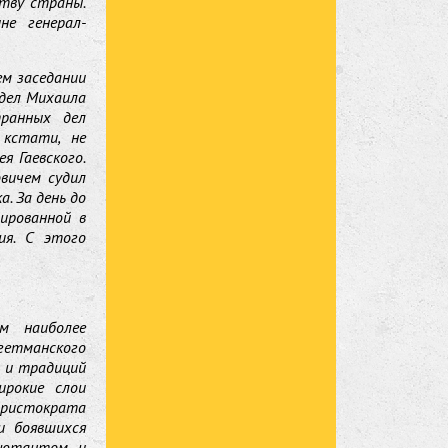
ству страны.
не генерал-
ем заседании
дел Михаила
транных дел
 кстати, не
я Гаевского.
вичем судил
. За день до
ированной в
ия. С этого
м наиболее
гетманского
 и традиций
ирокие слои
 аристократа
и боявшихся
дьютантом и