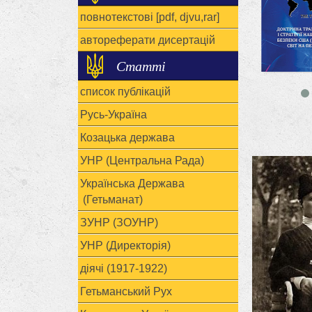
повнотекстові [pdf, djvu,rar]
автореферати дисертацій
Статті
список публікацій
Русь-Україна
Козацька держава
УНР (Центральна Рада)
Українська Держава
(Гетьманат)
ЗУНР (ЗОУНР)
УНР (Директорія)
діячі (1917-1922)
Гетьманський Рух