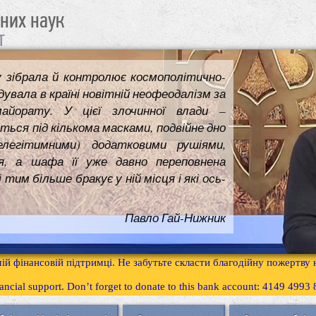
чних наук
т
у зібрала й контролює космополітично-
увала в країні новітній неофеодалізм за
майорату. У цієї злочинної влади –
ться під кількома масками, подвійне дно
елегітимними) додатковими рушіями,
я, а шафа її уже давно переповнена
им більше бракує у ній місця і які ось-
Павло Гай-Нижник
ій фінансовій підтримці. Не забутьте скласти благодійну пожертву
inancial support. Don’t forget to donate to this bank account: 4149 499