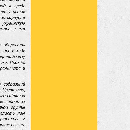
мой в среде
ное участие
ий корпус) и
украинскую
тмана и его
олидировать
, что в ходе
коропадскому
в». Правда,
тралитета и
, собравший
е Крутикова,
ого собрания
е в одной из
вной группы
 власть нам
братились к
атам съезда.