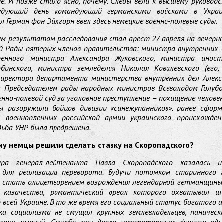
е. И позже стало ясно, почему. Следы вели к высшему руковод
дующий день командующий германскими войсками в Украи
 Герман фон Эйхгорн ввел здесь немецкие военно-полевые суды.
м результатом расследования стал арест 27 апреля на вечерн
й Рады пятерых членов правительства: министра внутренних 
военного министра Александра Жуковского, министра инос
бинского, министра земледелия Николая Ковалевского (его,
директора департамента министерства внутренних дел Алексе
с Председателем рады народных министров Всеволодом Голубо
енно-полевой суд за уголовное преступление – похищение человека
ы разоружили бойцов дивизии «синежупанников», ранее сформ
з военнопленных российской армии украинского происхожден
ьба УНР была предрешена.
му немцы решили сделать ставку на Скоропадского?
ра генерал-лейтенанта Павла Скоропадского казалась и
 для реализации переворота. Будучи потомком старинного 
ог стать олицетворением возрождения легендарной гетманщины
о казачества, романтический ореол которого охватывал ш
о всей Украине. В то же время его социальный статус богатого
ка социализма не смущал крупных землевладельцев, паническ
воих имений. Служба при дворе императорским флигель-а