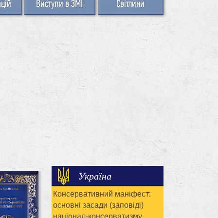
ацій
Виступи в ЗМІ
Світлини
Україна
Консервативний маніфест:
основні засади (заповіді)
націонал-консерватизму