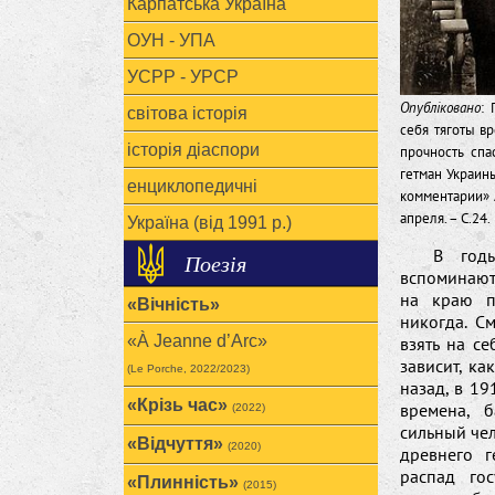
Карпатська Україна
ОУН - УПА
УСРР - УРСР
Опубліковано
:
світова історія
себя тяготы в
історія діаспори
прочность спа
гетман Украин
енциклопедичні
комментарии» 
апреля. – С.24.
Україна (від 1991 р.)
В год
Поезія
вспоминают
на краю п
«Вічність»
никогда. С
«À Jeanne d’Arc»
взять на с
зависит, ка
(Le Porche, 2022/2023)
назад, в 19
«Крізь час»
времена, 
(2022)
сильный чел
«Відчуття»
(2020)
древнего г
распад гос
«Плинність»
(2015)