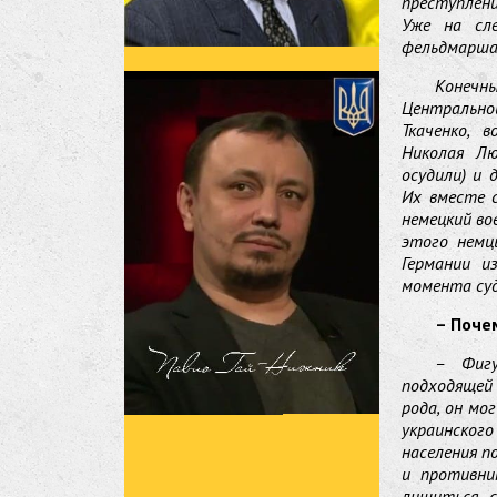
преступлени
Уже на сле
фельдмаршал
Конечны
Центрально
Ткаченко, 
Николая Лю
осудили) и 
Их вместе 
немецкий во
этого немц
Германии и
момента суд
– Поче
– Фигу
подходящей
рода, он м
украинског
населения п
и противни
лишиться с