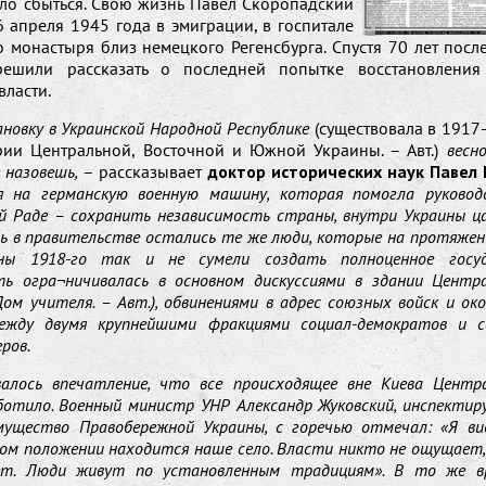
ло сбыться. Свою жизнь Павел Скоропадский
 апреля 1945 года в эмиграции, в госпитале
 монастыря близ немецкого Регенсбурга. Спустя 70 лет посл
ешили рассказать о последней попытке восстановления
власти.
новку в Украинской Народной Республике
(существовала в 1917
рии Центральной, Восточной и Южной Украины. – Авт.)
весн
 назовешь,
– рассказывает
доктор исторических наук Павел 
я на германскую военную машину, которая помогла руково
й Раде – сохранить независимость страны, внутри Украины ца
дь в правительстве остались те же люди, которые на протяжен
сны 1918-го так и не сумели создать полноценное госуд
ть огра¬ничивалась в основном дискуссиями в здании Центр
ом учителя. – Авт.), обвинениями в адрес союзных войск и о
ежду двумя крупнейшими фракциями социал-демократов и с
ров.
валось впечатление, что все происходящее вне Киева Центр
ботило. Военный министр УНР Александр Жуковский, инспектир
мущество Правобережной Украины, с горечью отмечал: «Я вид
ом положении находится наше село. Власти никто не ощущает,
т. Люди живут по установленным традициям». В то же в