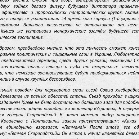
двух войнах делало фигуру будущего диктатора приемле
о офицерства и пророссийских патриотических кругов. Актив
го в процессе украинизации 34 армейского корпуса (1-й украинск
атаманом Вольного казачества не отталкивало от него 
Немцев же устраивали монархические взгляды будущего ге
ческое воспитание.
бразом, преобладало мнение, что эта личность сможет конс
разные политические и социальные слои в Украине. Любопытно
 представители Германии, среди других условий, выдвинули С
 «очистить органы власти и суды от аморальных элементо
ли, что немецкие военнослужащие будут придерживаться ней
ишь в случае крупных беспорядков.
льным поводом для переворота стал съезд Союза хлеборобов
делегатов из разных областей страны. Съезд проходил в цирк
огдашнем Киеве не было достаточно большого зала для подобн
 месте этого здания находится кинотеатр «Украина»). В перерыв
ся генерал Скоропадский. В этот момент лидер инициати
 Коваленко с Полтавщины заявил присутствующим: «Какая
л единодушно взорвался: «Гетмана!» После этого все о
му: «Гетман Скоропадский!» Он встал и начал кланяться делег