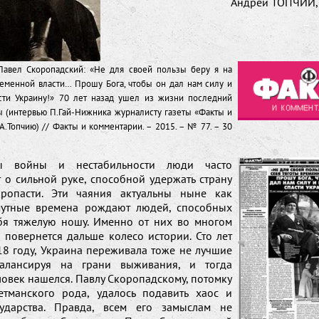
Андрей ТОПЧИ
 Павел Скоропадский: «Не для своей пользы беру я на
ременной власти… Прошу Бога, чтобы он дал нам силу и
сти Украину!» 70 лет назад ушел из жизни последний
ы (интервью П.Гай-Нижника журналисту газеты «Факты и
А.Топчию) // Факты и комментарии. – 2015. – № 77. – 30
ы войны и нестабильности люди часто
 о сильной руке, способной удержать страну
ропасти. Эти чаяния актуальны ныне как
мутные времена рождают людей, способных
ебя тяжелую ношу. Именно от них во многом
к повернется дальше колесо истории. Сто лет
18 году, Украина переживала тоже не лучшие
балансируя на грани выживания, и тогда
овек нашелся. Павлу Скоропадскому, потомку
етманского рода, удалось подавить хаос и
ударства. Правда, всем его замыслам не