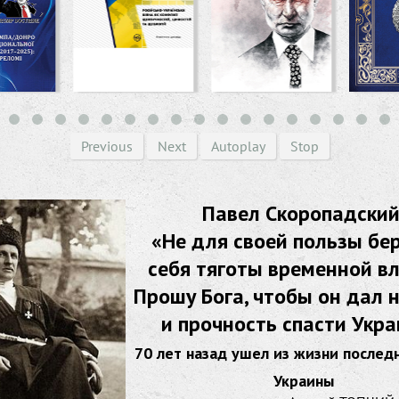
Previous
Next
Autoplay
Stop
Павел Скоропадский
«Не для своей пользы бер
себя тяготы временной в
Прошу Бога, чтобы он дал 
и прочность спасти Укра
70 лет назад ушел из жизни послед
Украины