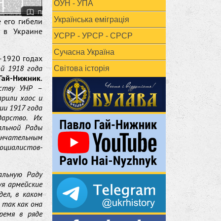
ОУН - УПА
Українська еміграція
е его гибели
 в Украине
УСРР - УРСР - СРСР
Сучасна Україна
–1920 годах
ой 1918 года
Світова історія
Гай-Нижник.
дству УНР –
рили хаос и
ии 1917 года
арство. Их
альной Рады
кончательным
оциалистов-
альную Раду
уя армейские
ел, в каком
 так как она
ремя в ряде