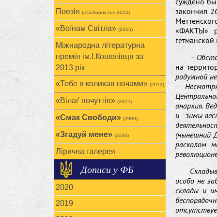
суждено бы
закончил 26
Поезія
(«Соборність» 2015)
Меттенского
«Воїнам Cвітла»
«ФАКТЫ» р
(2015)
гетманской 
Міжнародна літературна
премія ім.І.Кошелівця за
– Обста
на террито
2013 рік
радужной не
«Тебе я колихав ночами»
–
Несмотр
(2013)
Центрально
«Вілаґ почуттів»
(2012)
анархия. Ве
и зимы-ве
«Смак Свободи»
(2009)
деятельнос
(нынешний Д
«Згадуй мене»
(2006)
расколом м
Лірична галерея
революционе
Дописи у ФБ
Склады
особо не за
2020
склады и и
беспорядочн
2019
отсутствуе