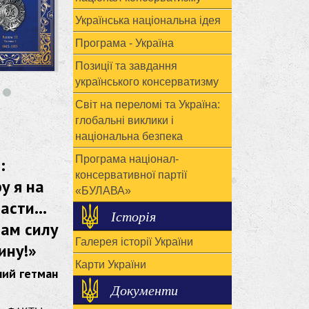
Українська національна ідея
Програма - Україна
Позиції та завдання
українського консерватизму
Світ на переломі та Україна:
глобальні виклики і
національна безпека
Програма націонал-
:
консервативної партії
у я на
«БУЛАВА»
ласти…
Історія
нам силу
Галерея історії України
ину!»
Карти України
ний гетман
Документи