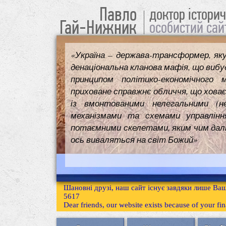
Павло
доктор істори
Гай-Нижник
особистий сай
«Україна – держава-трансформер, як
денаціональна кланова мафія, що вибуд
принципом політико-економічного 
приховане справжнє обличчя, що ховає
із вмонтованими нелегальними (н
механізмами та схемами управлінн
потаємними скелетами, яким чим далі т
ось виваляться на світ Божий»
Шановні друзі, наш сайт існує завдяки лише Ваш
5617
Dear friends, our website exists because of your f