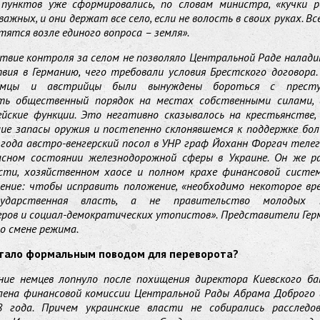
 пунктов уже сформировались, по словам министра, «кучки 
ажных, и они держат все село, если не волость в своих руках. В
тятся возле единого вопроса – земля».
вие контроля за селом не позволяло Центральной Раде налад
вия в Германию, чего требовали условия Брестского договора
емцы и австрийцы были вынуждены бороться с прест
ть общественный порядок на местах собственными силами, 
ейские функции. Это негативно сказывалось на крестьянстве,
ие запасы оружия и постепенно склонявшемся к поддержке бол
года австро-венгерский посол в УНР граф Йоханн Форгач теле
асном состоянии железнодорожной сферы в Украине. Он же р
асти, хозяйственном хаосе и полном крахе финансовой систем
ение: чтобы исправить положение, «необходимо некоторое вр
сударственная власть, а не правительство молодых н
ров и социал-демократических утопистов». Представители Ге
о смене режима.
стало формальным поводом для переворота?
ние немцев лопнуло после похищения директора Киевского ба
лена финансовой комиссии Центральной Рады Абрама Доброго 
8 года. Причем украинские власти не собирались расследо