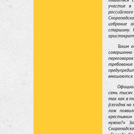
участие в 
российског
Скоропадско
избрание 
старшину. 
аристократи
Таким о
совершенно 
переговоров
требование
предупреди
вмешаются л
Официа
семь тысяч 
так как в т
(сегодня на
лож появил
крестьянин
нужна?» За
Скоропадско