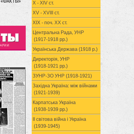
Й, «ФАКТЫ»
X - XIV ст.
XV - XVIII ст.
ХІХ - поч. ХХ ст.
Центральна Рада, УНР
(1917-1918 рр.)
Українська Держава (1918 р.)
Директорія, УНР
(1918-1921 рр.)
ЗУНР-ЗО УНР (1918-1921)
Західна Україна: між війнами
(1921-1939)
Карпатська Україна
(1938-1939 рр.)
ІІ світова війна і Україна
(1939-1945)