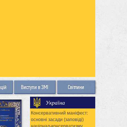
ацій
Виступи в ЗМІ
Світлини
Україна
Консервативний маніфест:
основні засади (заповіді)
націонал-консерватизму