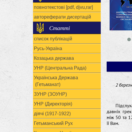
повнотекстові [pdf, djvu,rar]
автореферати дисертацій
Статті
список публікацій
Русь-Україна
Козацька держава
УНР (Центральна Рада)
Українська Держава
(Гетьманат)
2 березн
ЗУНР (ЗОУНР)
УНР (Директорія)
Підслу
давніх грек
діячі (1917-1922)
між 50 та 1
її Вам.
Гетьманський Рух