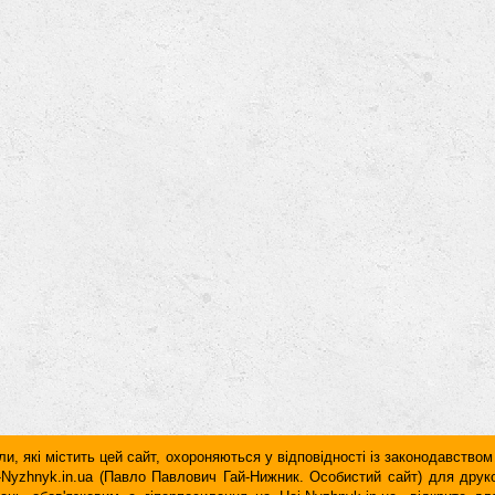
и, які містить цей сайт, охороняються у відповідності із законодавством
ai-Nyzhnyk.in.ua (Павло Павлович Гай-Нижник. Особистий сайт) для дру
дань обов'язковим є гiперпосилання на Hai-Nyzhnyk.in.ua, відкрите 
у чи в другому абзаці тексту.