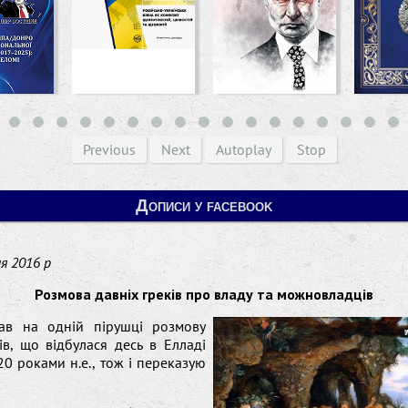
Previous
Next
Autoplay
Stop
Дописи у facebook
я 2016 р
Розмова давніх греків про владу та можновладців
хав на одній пірушці розмову
ів, що відбулася десь в Елладі
20 роками н.е., тож і переказую