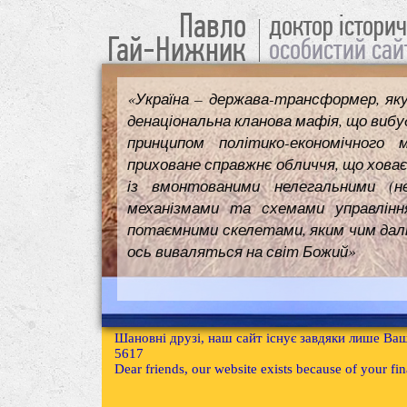
Павло
доктор істори
Гай-Нижник
особистий сай
«Україна – держава-трансформер, як
денаціональна кланова мафія, що вибуд
принципом політико-економічного 
приховане справжнє обличчя, що ховає
із вмонтованими нелегальними (н
механізмами та схемами управлінн
потаємними скелетами, яким чим далі т
ось виваляться на світ Божий»
Шановні друзі, наш сайт існує завдяки лише Ваш
5617
Dear friends, our website exists because of your f