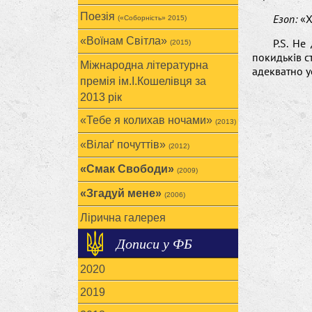
Поезія
Езоп:
«Хт
(«Соборність» 2015)
«Воїнам Cвітла»
P.S. Не
(2015)
покидьків с
Міжнародна літературна
адекватно у
премія ім.І.Кошелівця за
2013 рік
«Тебе я колихав ночами»
(2013)
«Вілаґ почуттів»
(2012)
«Смак Свободи»
(2009)
«Згадуй мене»
(2006)
Лірична галерея
Дописи у ФБ
2020
2019