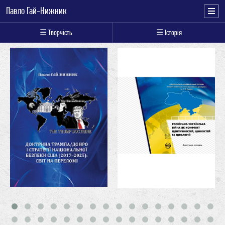
Павло Гай-Нижник
☰ Творчість
☰ Історія