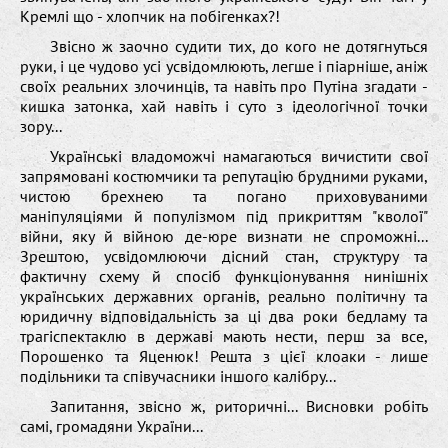
Кремлі що - хлопчик на побігенках?!
Звісно ж заочно судити тих, до кого не дотягнуться
руки, і це чудово усі усвідомлюють, легше і піарніше, аніж
своїх реальних злочинців, та навіть про Путіна згадати -
кишка затонка, хай навіть і суто з ідеологічної точки
зору...
Українські владоможчі намагаються вичистити свої
запрямовані костюмчики та репутацію брудними руками,
чистою брехнею та погано приховуваними
маніпуляціями й популізмом під прикриттям "кволої"
війни, яку й війною де-юре визнати не спроможні...
Зрештою, усвідомлюючи дісний стан, структуру та
фактичну схему й спосіб функціонування нинішніх
українських державних органів, реально політичну та
юридичну відповідальність за ці два роки бедламу та
трагіспектаклю в державі мають нести, перш за все,
Порошенко та Яценюк! Решта з цієї клоаки - лише
подільники та співучасники іншого калібру...
Запитання, звісно ж, риторичні... Висновки робіть
самі, громадяни України...