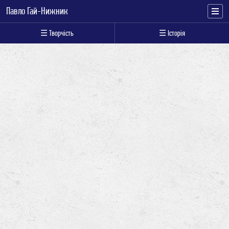
Павло Гай-Нижник
☰ Творчість
☰ Історія