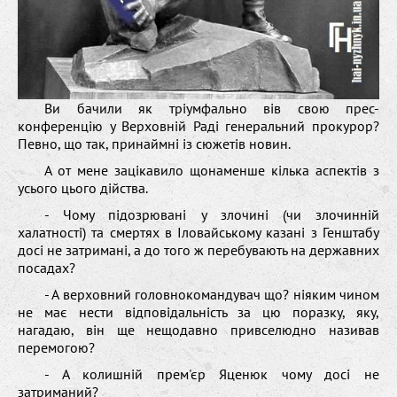
Ви бачили як тріумфально вів свою прес-
конференцію у Верховній Раді генеральний прокурор?
Певно, що так, принаймні із сюжетів новин.
А от мене зацікавило щонаменше кілька аспектів з
усього цього дійства.
- Чому підозрювані у злочині (чи злочинній
халатності) та смертях в Іловайському казані з Генштабу
досі не затримані, а до того ж перебувають на державних
посадах?
- А верховний головнокомандувач що? ніяким чином
не має нести відповідальність за цю поразку, яку,
нагадаю, він ще нещодавно привселюдно називав
перемогою?
- А колишній прем'єр Яценюк чому досі не
затриманий?