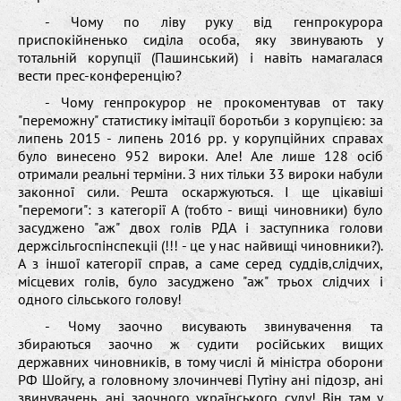
- Чому по ліву руку від генпрокурора
приспокійненько сиділа особа, яку звинувають у
тотальній корупції (Пашинський) і навіть намагалася
вести прес-конференцію?
- Чому генпрокурор не прокоментував от таку
"переможну" статистику імітації боротьби з корупцією: за
липень 2015 - липень 2016 рр. у корупційних справах
було винесено 952 вироки. Але! Але лише 128 осіб
отримали реальні терміни. З них тільки 33 вироки набули
законної сили. Решта оскаржуються. І ще цікавіші
"перемоги": з категорії А (тобто - вищі чиновники) було
засуджено "аж" двох голів РДА і заступника голови
держсільгоспінспекціі (!!! - це у нас найвищі чиновники?).
А з іншої категорії справ, а саме серед суддів,слідчих,
місцевих голів, було засуджено "аж" трьох слідчих і
одного сільського голову!
- Чому заочно висувають звинувачення та
збираються заочно ж судити російських вищих
державних чиновників, в тому числі й міністра оборони
РФ Шойгу, а головному злочинчеві Путіну ані підозр, ані
звинувачень, ані заочного українського суду! Він там у