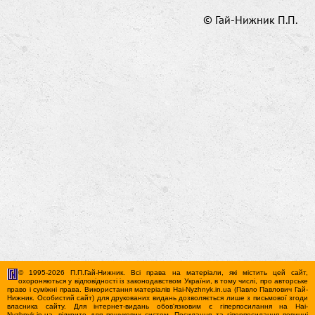
© Гай-Нижник П.П.
© 1995-2026 П.П.Гай-Нижник. Всі права на матеріали, які містить цей сайт,
охороняються у відповідності із законодавством України, в тому числі, про авторське
право і суміжні права. Використання матерiалiв Hai-Nyzhnyk.in.ua (Павло Павлович Гай-
Нижник. Особистий сайт) для друкованих видань дозволяється лише з письмової згоди
власника сайту. Для iнтернет-видань обов'язковим є гiперпосилання на Hai-
Nyzhnyk.in.ua, відкрите для пошукових систем. Посилання та гіперпосилання повинні