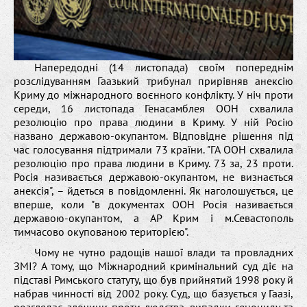
Напередодні (14 листопада) своїм попереднім
розслідуванням Гаазький трибунал прирівняв анексію
Криму до міжнародного воєнного конфлікту. У ніч проти
середи, 16 листопада Генасамблея ООН схвалила
резолюцію про права людини в Криму. У ній Росію
названо державою-окупантом. Відповідне рішення під
час голосування підтримали 73 країни. "ГА ООН схвалила
резолюцію про права людини в Криму. 73 за, 23 проти.
Росія називається державою-окупантом, не визнається
анексія", – йдеться в повідомленні. Як наголошується, це
вперше, коли "в документах ООН Росія називається
державою-окупантом, а АР Крим i м.Севастополь
тимчасово окупованою територією".
Чому не чутно радощів нашої влади та провладних
ЗМІ? А тому, що Міжнародний кримінальний суд діє на
підставі Римського статуту, що був прийнятий 1998 року й
набрав чинності від 2002 року. Суд, що базується у Гаазі,
розглядає злочини проти людства, випадки геноциду та