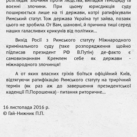
воєнні злочини. При цьому юрисдикція суду
поширюється лише на ті держави, котрі ратифікували
Римський статут. Тож держава Україна тут зайва, позаяк
цього не зробила. От Вам, шановні, й причина тиші серед
наших галасливих крикунів від політики...
Вихід Росії з Римського статуту Міжнародного
кримінального суду (таке розпорядження щойно
підписав президент РФ В.Путін) де-факто є
самовизнанням Кремлем себе як держави -
міжнародного злочинця!
А от яких власних гріхів боїться офіційний Київ,
відтягуючи ратифікацію Римського статуту на трирічний
термін (як раз аж до завершення президентської
каденції П.Порошенка) - питання риторичне...
16 листопада 2016 р.
© Гай-Нижник П.П.