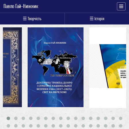
Павло Гай-Нижник
☰ Творчість
☰ Історія