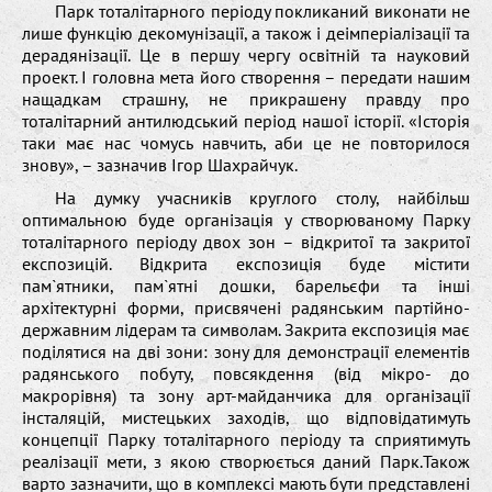
Парк тоталітарного періоду покликаний виконати не
лише функцію декомунізації, а також і деімперіалізації та
дерадянізації. Це в першу чергу освітній та науковий
проект. І головна мета його створення – передати нашим
нащадкам страшну, не прикрашену правду про
тоталітарний антилюдський період нашої історії. «Історія
таки має нас чомусь навчить, аби це не повторилося
знову», – зазначив Ігор Шахрайчук.
На думку учасників круглого столу, найбільш
оптимальною буде організація у створюваному Парку
тоталітарного періоду двох зон – відкритої та закритої
експозицій. Відкрита експозиція буде містити
пам`ятники, пам`ятні дошки, барельєфи та інші
архітектурні форми, присвячені радянським партійно-
державним лідерам та символам. Закрита експозиція має
поділятися на дві зони: зону для демонстрації елементів
радянського побуту, повсякдення (від мікро- до
макрорівня) та зону арт-майданчика для організації
інсталяцій, мистецьких заходів, що відповідатимуть
концепції Парку тоталітарного періоду та сприятимуть
реалізації мети, з якою створюється даний Парк.Також
варто зазначити, що в комплексі мають бути представлені