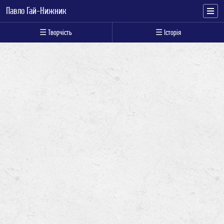
Павло Гай-Нижник
☰ Творчість
☰ Історія