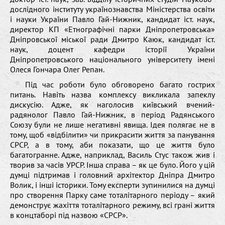
дослідного інституту українознавства Міністерства освіти
і науки України Павло Гай-Нижник, кандидат іст. наук,
директор КП «Етнографічні парки Дніпропетровська»
Дніпровської міської ради Дмитро Каюк, кандидат іст.
наук, доцент кафедри історії України
Дніпропетровського національного університету імені
Олеся Гончара Олег Репан.
Під час роботи було обговорено багато гострих
питань. Навіть назва комплексу викликала запеклу
дискусію. Адже, як наголосив київський вчений-
радянолог Павло Гай-Нижник, в період Радянського
Союзу були не лише негативні явища. Ідея полягає не в
тому, щоб «відбілити» чи прикрасити життя за панування
СРСР, а в тому, аби показати, що це життя було
багатогранне. Адже, наприклад, Василь Стус також жив і
творив за часів УРСР. Інша справа – як це було. Його у цій
думці підтримав і головний архітектор Дніпра Дмитро
Волик, і інші історики. Тому експерти зупинилися на думці
про створення Парку саме тоталітарного періоду – який
демонструє жахіття тоталітарного режиму, всі грані життя
в концтаборі під назвою «СРСР».