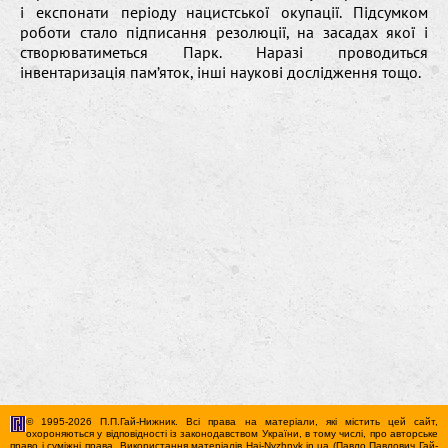
і експонати періоду нацистської окупації. Підсумком
роботи стало підписання резолюції, на засадах якої і
створюватиметься Парк. Наразі проводиться
інвентаризація пам’яток, інші наукові дослідження тощо.
© 1995-2026 П.П.Гай-Нижник. Всі права на матеріали, які містить цей сайт,
охороняються у відповідності із законодавством України, в тому числі, про авторське
право і суміжні права. Використання матерiалiв Hai-Nyzhnyk.in.ua (Павло Павлович Гай-