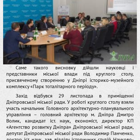
Саме такого висновку дійшли науковці і
представники міської влади під круглого столу,
присвяченому створенню у Дніпрі історико-музейного
комплексу «Парк тоталітарного періоду».
Захід відбувся 29 листопада в приміщенні
Дніпровської міської ради. У роботі круглого столу взяли
участь начальник Головного архітектурно-планувального
управління – головний архітектор м. Дніпра Дмитро
Волик, кандидат іст. наук, економіст, директор КП
«Агентство розвитку Дніпра» Дніпровської міської ради,
депутат Дніпровської міської ради Володимир Панченко,
доктор іст. наук, зав. відділу історичних студій Науково-