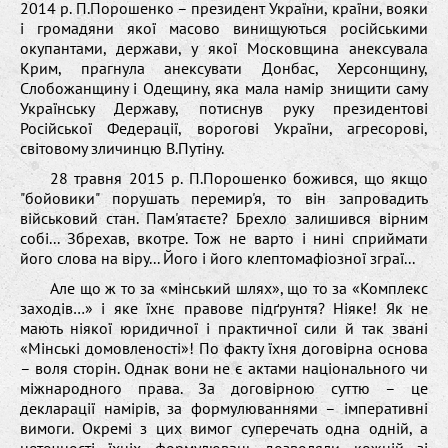
2014 р. П.Порошенко – президент України, країни, вояки
і громадяни якої масово винищуються російськими
окупантами, держави, у якої Московщина анексувала
Крим, прагнула анексувати Донбас, Херсонщину,
Слобожанщину і Одещину, яка мала намір знищити саму
Українську Державу, потиснув руку президентові
Російської Федерації, ворогові України, агресорові,
світовому зличинцю В.Путіну.
28 травня 2015 р. П.Порошенко божився, що якщо
"бойовики" порушать перемир'я, то він запровадить
військовий стан. Пам'ятаєте? Брехло залишився вірним
собі... Збрехав, вкотре. Тож не варто і нині сприймати
його слова на віру... Його і його клептомафіозної зграї...
Але що ж то за «мінський шлях», що то за «Комплекс
заходів…» і яке їхнє правове підґрунтя? Ніяке! Як не
мають ніякої юридичної і практичної сили й так звані
«Мінські домовленості»! По факту їхня договірна основа
– воля сторін. Однак вони не є актами національного чи
міжнародного права. За договірною суттю – це
декларації намірів, за формулюваннями – імперативні
вимоги. Окремі з цих вимог суперечать одна одній, а
неточності їхніх формулювань дозволяли кожній зі