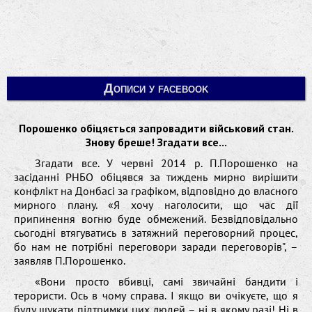
Дописи у facebook
Порошенко обіцяється запровадити військовий стан.
Знову бреше! Згадати все...
Згадати все. У червні 2014 р. П.Порошенко на
засіданні РНБО обіцявся за тиждень мирно вирішити
конфлікт на Донбасі за графіком, відповідно до власного
мирного плану. «Я хочу наголосити, що час дії
припинення вогню буде обмежений. Безвідповідально
сьогодні втягуватись в затяжний переговорний процес,
бо нам не потрібні переговори заради переговорів", –
заявляв П.Порошенко.
«Вони просто вбивці, самі звичайні бандити і
терористи. Ось в чому справа. І якщо ви очікуєте, що я
буду шукати підтримки цих людей – ні в якому разі! Ні в