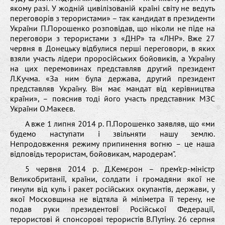
якому разі. У жодній цивілізованій країні світу не ведуть
переговорів з терористами» – так кандидат в президенти
України П.Порошенко розповідав, що ніколи не піде на
переговори з терористами з «ДНР» та «ЛНР». Вже 27
червня в Донецьку відбулися перші переговори, в яких
взяли участь лідери проросійських бойовиків, а Україну
на цих перемовинах представляв другий президент
Л.Кучма. «За ним була держава, другий президент
представляв Україну. Він має мандат від керівництва
країни», – пояснив тоді його участь представник МЗС
України О.Макеєв.
А вже 1 липня 2014 р. П.Порошенко заявляв, що «ми
будемо наступати і звільняти нашу землю.
Непродовження режиму припинення вогню – це наша
відповідь терористам, бойовикам, мародерам".
5 червня 2014 р. Д.Кемєрон – прем’єр-міністр
Великобританії, країни, солдати і громадяни якої не
гинули від куль і ракет російських окупантів, держави, у
якої Московщина не відтяла й міліметра її терену, не
подав руки президентові Російської Федерації,
терористові й спонсорові терористів В.Путіну. 26 серпня