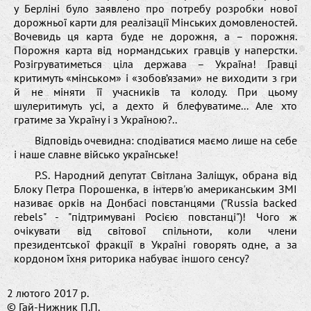
у Берліні було заявлено про потребу розробки нової
дорожньої карти для реалізації Мінських домовленостей.
Вочевидь ця карта буде не дорожня, а – порожня.
Порожня карта від нормандських гравців у наперстки.
Розігруватиметься ціла держава – Україна! Гравці
критимуть «мінськом» і «зобов’язами» не виходити з гри
й не міняти її учасників та колоду. При цьому
шулеритимуть усі, а дехто й блефуватиме... Але хто
гратиме за Україну і з Україною?..
Відповідь очевидна: сподіватися маємо лише на себе
і наше славне військо українське!
P.S. Народний депутат Світлана Заліщук, обрана від
Блоку Петра Порошенка, в інтерв'ю американським ЗМІ
називає орків на Донбасі повстанцями ("Russia backed
rebels" - "підтримувані Росією повстанці")! Чого ж
очікувати від світової спільноти, коли члени
президентської фракції в Україні говорять одне, а за
кордоном їхня риторика набуває іншого сенсу?
2 лютого 2017 р.
© Гай-Нижник П.П.