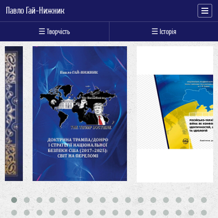
Павло Гай-Нижник
☰ Творчість
☰ Історія