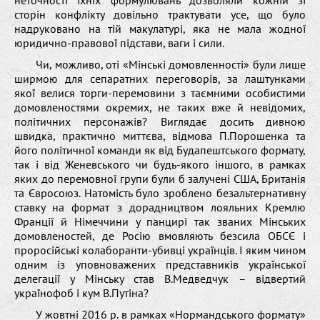
сторін конфлікту довільно трактувати усе, що було
надруковано на тій макулатурі, яка не мала жодної
юридично-правової підстави, ваги і сили.
Чи, можливо, оті «Мінські домовленності» були лише
ширмою для сепаратних переговорів, за лаштунками
якої велися торги-перемовини з таємними особистими
домовленостями окремих, не таких вже й невідомих,
політичних персонажів? Виглядає досить дивною
швидка, практично миттєва, відмова П.Порошенка та
його політичної команди як від Будапештського формату,
так і від Женевського чи будь-якого іншого, в рамках
яких до перемовної групи були б залучені США, Британія
та Євросоюз. Натомість було зроблено безальтернативну
ставку на формат з дорадництвом лояльних Кремлю
Франції й Німеччини у панцирі так званих Мінських
домовленостей, де Росію вмовляють безсила ОБСЄ і
проросійські колаборанти-убивці українців. І яким чином
одним із уповноважених представників української
делегації у Мінську став В.Медведчук – відвертий
українофоб і кум В.Путіна?
У жовтні 2016 р. в рамках «Нормандського формату»