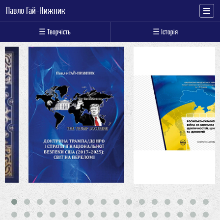
Павло Гай-Нижник
☰ Творчість
☰ Історія