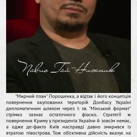
"Мирний план" Порошенка, а відтак і його концепція
повернення окупованих територій Донбасу Україні
дипломатичним шляхом через т. зв. "Мінський формат"
стрімко зазнає остаточного фіаско. Стратегії ж
повернення Криму у президента України й зовсім немає,
а одже де-факто Київ насправді давно змирився із
втратою півострова. Тож об'єктивна дійсність вказує на