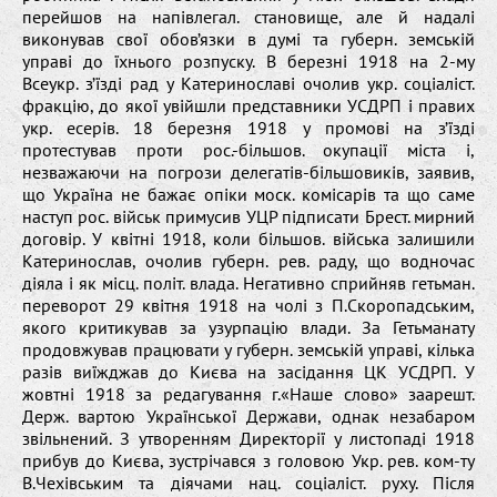
перейшов на напівлегал. становище, але й надалі
виконував свої обов’язки в думі та губерн. земській
управі до їхнього розпуску. В березні 1918 на 2-му
Всеукр. з’їзді рад у Катеринославі очолив укр. соціаліст.
фракцію, до якої увійшли представники УСДРП і правих
укр. есерів. 18 березня 1918 у промові на з’їзді
протестував проти рос.-більшов. окупації міста і,
незважаючи на погрози делегатів-більшовиків, заявив,
що Україна не бажає опіки моск. комісарів та що саме
наступ рос. військ примусив УЦР підписати Брест. мирний
договір. У квітні 1918, коли більшов. війська залишили
Катеринослав, очолив губерн. рев. раду, що водночас
діяла і як місц. політ. влада. Негативно сприйняв гетьман.
переворот 29 квітня 1918 на чолі з П.Скоропадським,
якого критикував за узурпацію влади. За Гетьманату
продовжував працювати у губерн. земській управі, кілька
разів виїжджав до Києва на засідання ЦК УСДРП. У
жовтні 1918 за редагування г.«Наше слово» заарешт.
Держ. вартою Української Держави, однак незабаром
звільнений. З утворенням Директорії у листопаді 1918
прибув до Києва, зустрічався з головою Укр. рев. ком-ту
В.Чехівським та діячами нац. соціаліст. руху. Після