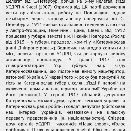
Делегат від С.-Петербур. орг-ції на 3-му нелегал. з’їзді
УСДРП у Києві (1907). Отримав від ЦК партії доручення
вести організац.-агітац. роботу на Полтавщині, однак
незабаром через загрозу арешту повернувся до С.-
Петербурга. 1911 вивчав ососбливості ведення с. госп-ва
у Австро-Угорщині, Німеччині, Данії, Швеції. Від 1912
працював у губерн. земстві в м. Нижній Новгород (Росія);
від 1915 – у губерн. продовол. ком-ті у м.Катеринослав
(нині Дніпропетровськ). Водночас налагодив контакти з
місц. нелегал. орг-цією УСДРП, яка розгорнула широку
антивоєнну пропаганду. У травні 1917 став
співорганізатором Укр. губерн. нац. з’їзду
Катеринославщини, що підтримав вимогу нац.-територ.
автономії України. У червні того ж року був присутній як
гість на Катеринослав. губерн. селян. з’їзді й наполіг на
включенні домагань нац.-територ. автономії України до
його резолюції. У серпні 1917 обраний депутатом
Катеринослав. міської думи, губерн. земської управи та
Катеринослав. ради робітн. і солдат. депутатів (обстоював
нац. інтереси українців, незважаючи на кількісну
перевагу представників ін. національностей). Співред.
друк. органів УСДРП – часописів «Наше слово», «Голос
робітника». Після встановлення у місті більшов. влади