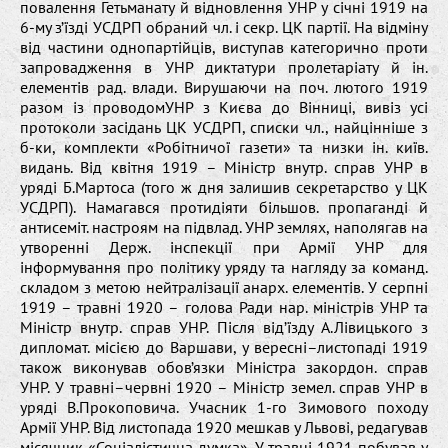
повалення Гетьманату й відновлення УНР у січні 1919 на
6-му з’їзді УСДРП обраний чл. і секр. ЦК партії. На відміну
від частини однопартійців, виступав категорично проти
запровадження в УНР диктатури пролетаріату й ін.
елементів рад. влади. Вирушаючи на поч. лютого 1919
разом із проводомУНР з Києва до Вінниці, вивіз усі
протоколи засідань ЦК УСДРП, списки чл., найцінніше з
б-ки, комплекти «Робітничої газети» та низки ін. київ.
видань. Від квітня 1919 – Міністр внутр. справ УНР в
уряді Б.Мартоса (того ж дня залишив секретарство у ЦК
УСДРП). Намагався протидіяти більшов. пропаганді й
антисеміт. настроям на підвлад. УНР землях, наполягав на
утворенні Держ. інспекції при Армії УНР для
інформування про політику уряду та нагляду за команд.
складом з метою нейтралізації анарх. елементів. У серпні
1919 – травні 1920 – голова Ради нар. міністрів УНР та
Міністр внутр. справ УНР. Після від’їзду А.Лівицького з
дипломат. місією до Варшави, у вересні–листопаді 1919
також виконував обов’язки Міністра закордон. справ
УНР. У травні–червні 1920 – Міністр земел. справ УНР в
уряді В.Прокоповича. Учасник 1-го Зимового походу
Армії УНР. Від листопада 1920 мешкав у Львові, редагував
місячник «Соціалістична думка». У травні 1921 побував у