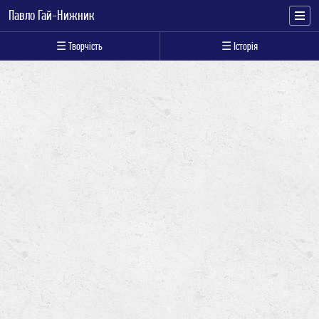
Павло Гай-Нижник
☰ Творчість
☰ Історія