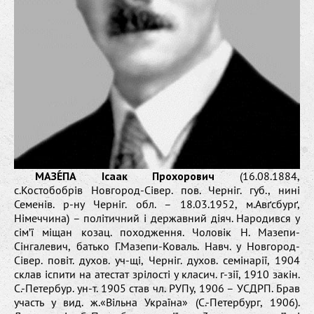
МАЗЕ́ПА Ісаак Прохорович
(16.08.1884,
с.Костобобрів Новгород-Сівер. пов. Черніг. губ., нині
Семенів. р-ну Черніг. обл. – 18.03.1952, м.Авґсбурґ,
Німеччина) – політичний і державний діяч. Народився у
сім’ї міщан козац. походження. Чоловік Н. Мазепи-
Сінгалевич, батько Г.Мазепи-Коваль. Навч. у Новгород-
Сівер. повіт. духов. уч-щі, Черніг. духов. семінарії, 1904
склав іспити на атестат зрілості у класич. г-зії, 1910 закін.
С.-Петербур. ун-т. 1905 став чл. РУПу, 1906 – УСДРП. Брав
участь у вид. ж.«Вільна Україна» (С.-Петербург, 1906).