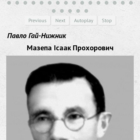
Previous
Next
Autoplay
Stop
Павло Гай-Нижник
Мазепа Ісаак Прохорович