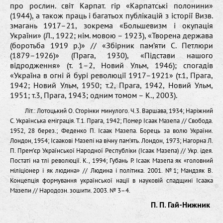
про рослин. світ Карпат. гір «Карпатські полонини»
(1944), а також праць і багатьох публікацій з історії Визв.
змагань 1917–21, зокрема «Большевизм і окупація
України» (Л., 1922; нім. мовою – 1923), «Творена держава
(боротьба 1919 р.)» // «Збірник пам’яти С. Петлюри
(1879–1926)» (Прага, 1930), «Підстави нашого
відродження» (т. 1–2, Новий Ульм, 1946); спогадів
«Україна в огні й бурі революції 1917–1921» (т.1, Прага,
1942; Новий Ульм, 1950; т.2, Прага, 1942, Новий Ульм,
1951; т.3, Прага, 1943; одним томом – К., 2003).
Літ.: Лотоцький О. Сторінки минулого. Ч.3. Варшава, 1934; Наріжний
С. Українська еміграція. Т.1. Прага, 1942; Помер Ісаак Мазепа // Свобода.
1952, 28 берез.; Феденко П. Ісаак Мазепа. Борець за волю України.
Лондон, 1954; Ісаакові Мазепі на вічну пам’ять. Лондон, 1973; Нагорна Л.
П. Прем’єр Української Народної Республіки (Ісаак Мазепа) // Укр. ідея.
Постаті на тлі революції. К., 1994; Губань Р. Ісаак Мазепа як «головний
міліціонер і як людина» // Людина і політика. 2001. №1; Мандзяк В.
Концепція формування української нації в науковій спадщині Ісаака
Мазепи // Народозн. зошити. 2003. № 3–4.
П. П. Гай-Нижник