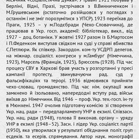
Берліні, Відні, Празі, зустрічався з В.Винниченком і
М.Грушевським (остаточно розійшовся у поглядах з
останнім і не зміг порозумітися з УПСР). 1923 переїхав до
Праги, 1925 – у м.Подєбради (Чехо-Словаччина), де
працював в Укр. госп. академії: бібліотекар, викл., від
1927 – доц. ботаніки. У жовтні 1927 разом із Б.Мартосом
і П.Феденком виступав свідком на суді у справі вбивства
С.Петлюри. Як співкер. Закордон. ком-ту УСДРП делегов.
на міжнар. соціаліст. конгреси у м.Гамбурґ (Німеччина,
1923), Марсель (Франція, 1925), Брюссель (1928). Під час
процесу СВУ в Харкові брав участь у розгортанні у пресі
кампанії протесту, звинувачуючи рад. суд у
фальсифікаціях та терорі. 1936 відмовився прийняти
чехо-словац. громадянство. Під час нім. окупації жив
замкнено й ізольовано, напередодні вступу рад. військ
виїхав до Німеччини. Від 1946 – проф. Укр. тех.-госп. ін-ту
в Мюнхені. 1947 очолив підготовчу комісію зі створення
Укр. нац. ради – передпарламенту УНР в екзилі. Співзасн.
Укр. нац. ради (1948), голова її виконав. органу – уряду
УНР в екзилі (1948–52). Засн. і лідер Укр. соціаліст. партії
(1950), яка утворилася у результаті об’єднання політ. груп
есдеків. та есерів. спрямування. Автор наук. монографії