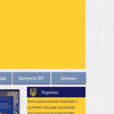
ацій
Виступи в ЗМІ
Світлини
Україна
Консервативний маніфест:
основні засади (заповіді)
націонал-консерватизму