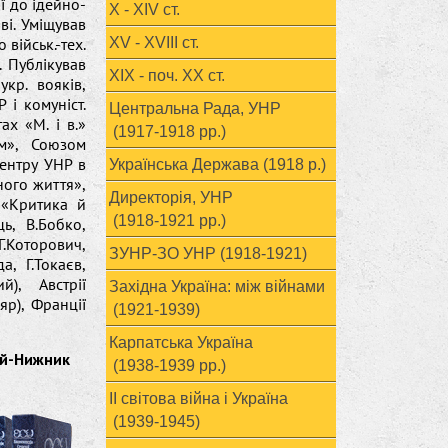
ї до ідейно-
X - XIV ст.
ві. Уміщував
військ.-тех.
XV - XVIII ст.
о. Публікував
ХІХ - поч. ХХ ст.
укр. вояків,
 і комуніст.
Центральна Рада, УНР
ах «М. і в.»
(1917-1918 рр.)
м», Союзом
ентру УНР в
Українська Держава (1918 р.)
ного життя»,
Директорія, УНР
 «Критика й
(1918-1921 рр.)
ь, В.Бобко,
Г.Которович,
ЗУНР-ЗО УНР (1918-1921)
а, Г.Токаєв,
), Австрії
Західна Україна: між війнами
яр), Франції
(1921-1939)
Карпатська Україна
 Гай-Нижник
(1938-1939 рр.)
ІІ світова війна і Україна
(1939-1945)