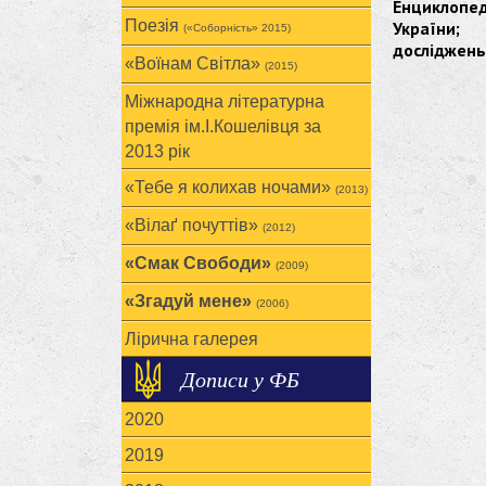
Енциклопед
Поезія
України;
(«Соборність» 2015)
досліджень 
«Воїнам Cвітла»
(2015)
Міжнародна літературна
премія ім.І.Кошелівця за
2013 рік
«Тебе я колихав ночами»
(2013)
«Вілаґ почуттів»
(2012)
«Смак Свободи»
(2009)
«Згадуй мене»
(2006)
Лірична галерея
Дописи у ФБ
2020
2019