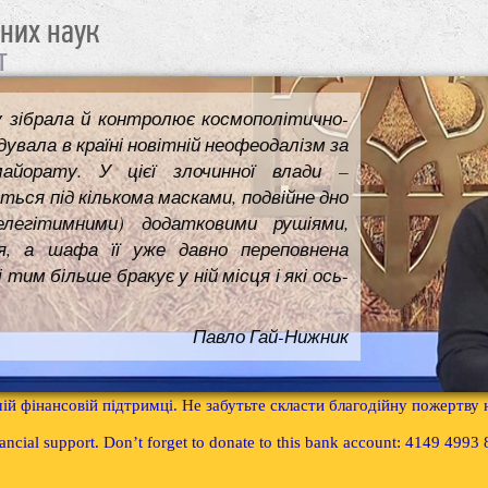
чних наук
т
у зібрала й контролює космополітично-
увала в країні новітній неофеодалізм за
майорату. У цієї злочинної влади –
ться під кількома масками, подвійне дно
елегітимними) додатковими рушіями,
я, а шафа її уже давно переповнена
им більше бракує у ній місця і які ось-
Павло Гай-Нижник
ій фінансовій підтримці. Не забутьте скласти благодійну пожертву
inancial support. Don’t forget to donate to this bank account: 4149 499