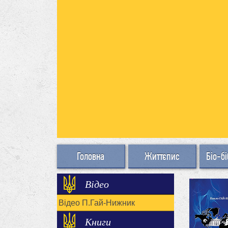
Головна
Життєпис
Біо-бі
Відео
Відео П.Гай-Нижник
Книги