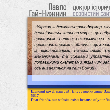
Павло
доктор істори
Гай-Нижник
особистий сай
«Україна – держава-трансформер, як
денаціональна кланова мафія, що вибуд
принципом політико-економічного 
приховане справжнє обличчя, що ховає
із вмонтованими нелегальними (н
механізмами та схемами управлінн
потаємними скелетами, яким чим далі т
ось виваляться на світ Божий»
Шановні друзі, наш сайт існує завдяки лише Ваш
5617
Dear friends, our website exists because of your f