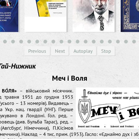
Previous
Next
Autoplay
Stop
Гай-Нижник
Меч і Воля
 ВО́ЛЯ»
– військовий місячник.
д травня 1951 до грудня 1953
(усього – 13 номерів). Видавець –
а Укр. нац. гвардії (УНГ). Перше
укувано в Лондоні. Гол. ред. –
овець (див. Бульба Тарас), ред. –
(Авґсбурґ, Німеччина), П.Кісімов
меччина). Наклад – 4 тис. прим. (1953). Гасло: «Єднаймо дух і з