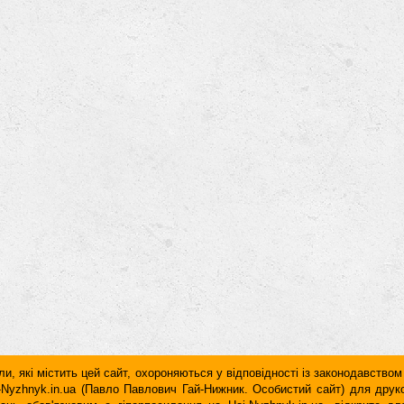
и, які містить цей сайт, охороняються у відповідності із законодавством
ai-Nyzhnyk.in.ua (Павло Павлович Гай-Нижник. Особистий сайт) для дру
дань обов'язковим є гiперпосилання на Hai-Nyzhnyk.in.ua, відкрите 
у чи в другому абзаці тексту.