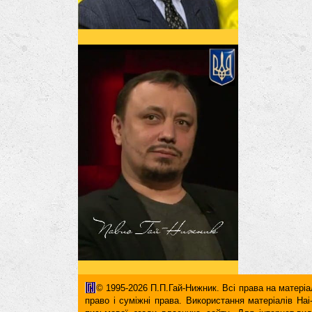
© 1995-2026 П.П.Гай-Нижник. Всі права на матеріал
право і суміжні права. Використання матерiалiв H
письмової згоди власника сайту. Для iнтернет-ви
гіперпосилання повинні міститися виключно в першом