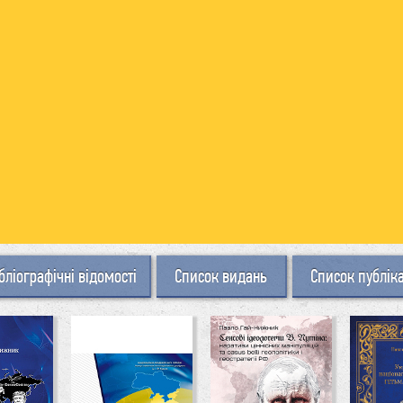
бліографічні відомості
Список видань
Список публік