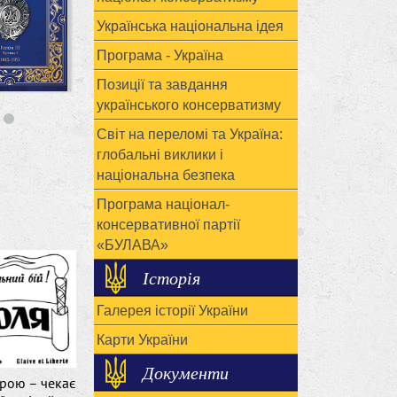
Українська національна ідея
Програма - Україна
Позиції та завдання
українського консерватизму
Світ на переломі та Україна:
глобальні виклики і
національна безпека
Програма націонал-
консервативної партії
«БУЛАВА»
Історія
Галерея історії України
Карти України
Документи
брою – чекає