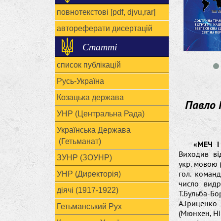
повнотекстові [pdf, djvu,rar]
автореферати дисертацій
Статті
список публікацій
Русь-Україна
Козацька держава
Павло 
УНР (Центральна Рада)
Українська Держава
(Гетьманат)
«МЕЧ І
Виходив ві
ЗУНР (ЗОУНР)
укр. мовою 
гол. команд
УНР (Директорія)
число видр
діячі (1917-1922)
Т.Бульба-Бор
А.Гриценко 
Гетьманський Рух
(Мюнхен, Ні