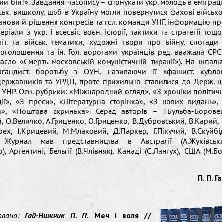
ий бій!». Завдання часопису – спонукати укр. молодь в еміграці
ійськ. вишколу, щоб в Україну могли повернутися фахові військо
анови й рішення конгресів та гол. команди УНГ, інформацію про 
ріали з укр. і всесвіт. воєн. історії, тактики та стратегії тощ
літ. та військ. тематики, художні твори про війну, спогади 
оголошення та ін. Гол. ворогами українців ред. вважала СРСР
гасло «Смерть московській комуністичній тиранії»). На шпальт
агандист. боротьбу з ОУН, називаючи її «фашист. кубло
-державників та УРДП, проте прихильно ставилися до Держ. ц
о УНР. Осн. рубрики: «Міжнародний огляд», «З хроніки політич
ції», «З преси», «Літературна сторінка», «З нових видань»,
ія», «Поштова скринька». Серед авторів – Т.Бульба-Боровец
й, О.Величко, А.Гриценко, О.Гриценко, В.Дубровський, В.Карий, 
рех, І.Крицевий, М.Млаковий, Д.Паркер, Г.Пікучий, В.Скуйбід
. Журнал мав представництва в Австралії (А.Жуківський
), Арґентині, Бельгії (В.Члівняк), Канаді (С.Лантух), США (М.Бо
П. П.
ковано:
Гай-Нижник П. П.
Меч і воля //