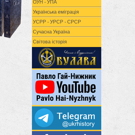
ОУН - УПА
Українська еміграція
УСРР - УРСР - СРСР
Сучасна Україна
Світова історія