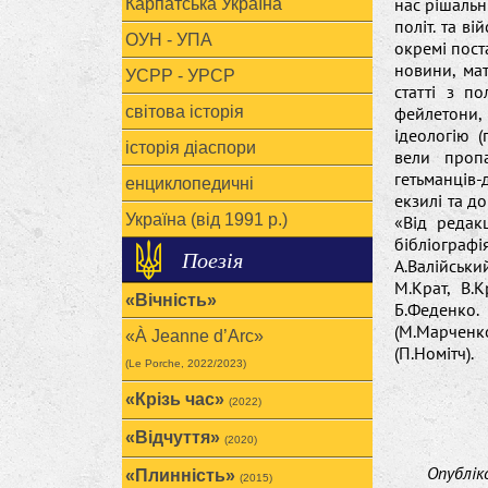
нас рішальн
Карпатська Україна
політ. та в
ОУН - УПА
окремі пост
новини, мате
УСРР - УРСР
статті з по
світова історія
фейлетони, 
ідеологію (
історія діаспори
вели проп
гетьманців
енциклопедичні
екзилі та д
Україна (від 1991 р.)
«Від редак
бібліограф
Поезія
А.Валійськи
М.Крат, В.К
«Вічність»
Б.Феденко
(М.Марченко
«À Jeanne d’Arc»
(П.Номітч).
(Le Porche, 2022/2023)
«Крізь час»
(2022)
«Відчуття»
(2020)
Опублі
«Плинність»
(2015)