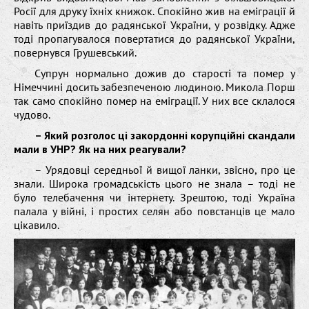
Росії для друку їхніх книжок. Спокійно жив на еміграції й
навіть приїздив до радянської України, у розвідку. Адже
тоді пропагувалося повертатися до радянської України,
повернувся Грушевський.
Супрун нормально дожив до старості та помер у
Німеччині досить забезпеченою людиною. Микола Порш
так само спокійно помер на еміграції. У них все склалося
чудово.
– Який розголос ці закордонні корупційні скандали
мали в УНР? Як на них реагували?
– Урядовці середньої й вищої ланки, звісно, про це
знали. Широка громадськість цього не знала – тоді не
було телебачення чи інтернету. Зрештою, тоді Україна
палала у війні, і простих селян або повстанців це мало
цікавило.