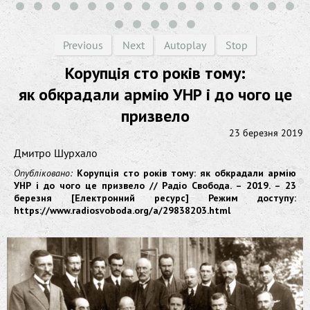
Previous
Next
Autoplay
Stop
Корупція сто років тому:
як обкрадали армію УНР і до чого це
призвело
23 березня 2019
Дмитро Шурхало
Опубліковано:
Корупція сто років тому: як обкрадали армію
УНР і до чого це призвело // Радіо Свобода. – 2019. – 23
березня [Електронний ресурс] Режим доступу:
https://www.radiosvoboda.org/a/29838203.html