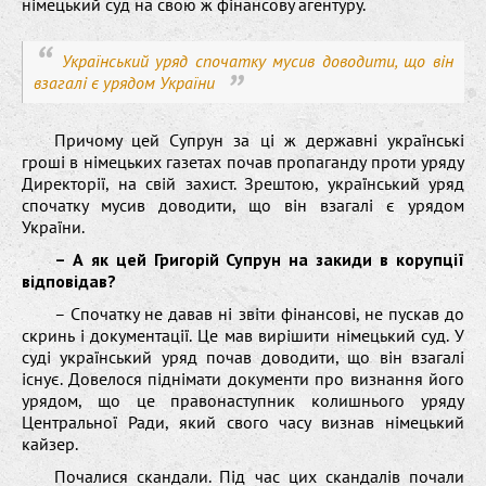
німецький суд на свою ж фінансову агентуру.
Український уряд спочатку мусив доводити, що він
взагалі є урядом України
Причому цей Супрун за ці ж державні українські
гроші в німецьких газетах почав пропаганду проти уряду
Директорії, на свій захист. Зрештою, український уряд
спочатку мусив доводити, що він взагалі є урядом
України.
– А як цей Григорій Супрун на закиди в корупції
відповідав?
– Спочатку не давав ні звіти фінансові, не пускав до
скринь і документації. Це мав вирішити німецький суд. У
суді український уряд почав доводити, що він взагалі
існує. Довелося піднімати документи про визнання його
урядом, що це правонаступник колишнього уряду
Центральної Ради, який свого часу визнав німецький
кайзер.
Почалися скандали. Під час цих скандалів почали