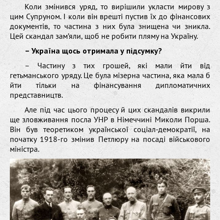
Коли змінився уряд, то вирішили укласти мирову з
цим Супруном. І коли він врешті пустив їх до фінансових
документів, то частина з них була знищена чи зникла.
Цей скандал зам’яли, щоб не робити пляму на Україну.
– Україна щось отримала у підсумку?
– Частину з тих грошей, які мали йти від
гетьманського уряду. Це була мізерна частина, яка мала б
йти тільки на фінансування дипломатичних
представництв.
Але під час цього процесу й цих скандалів викрили
ще зловживання посла УНР в Німеччині Миколи Порша.
Він був теоретиком української соціал-демократії, на
початку 1918-го змінив Петлюру на посаді військового
міністра.