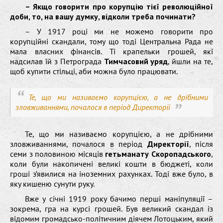
– Якщо говорити про корупцію тієї революційної
доби, то, на вашу думку, відколи треба починати?
– У 1917 році ми не можемо говорити про
корупційні скандали, тому що тоді Центральна Рада не
мала власних фінансів. Ті крапельки грошей, які
надсилав їй з Петрограда
Тимчасовий уряд
, йшли на те,
щоб купити стільці, аби можна було працювати.
Те, що ми називаємо корупцією, а не дрібними
зловживаннями, почалося в період Директорії
Те, що ми називаємо корупцією, а не дрібними
зловживаннями, почалося в період
Директорії
, після
семи з половиною місяців
гетьманату Скоропадського
,
коли були накопичені великі кошти в бюджеті, коли
гроші з’явилися на іноземних рахунках. Тоді вже було, в
яку кишеню сунути руку.
Вже у січні 1919 року бачимо перші маніпуляції –
зокрема, гра на курсі грошей. Був великий скандал із
відомим громадсько-політичним діячем Лотоцьким, який