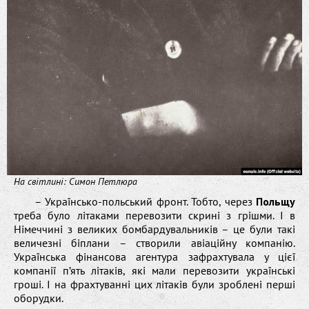
На світлині: Симон Петлюра
– Українсько-польський фронт. Тобто, через
Польщу
треба було літаками перевозити скрині з грішми. І в
Німеччині з великих бомбардувальників – це були такі
величезні біплани – створили авіаційну компанію.
Українська фінансова агентура зафрахтувала у цієї
компанії п’ять літаків, які мали перевозити українські
гроші. І на фрахтуванні цих літаків були зроблені перші
оборудки.