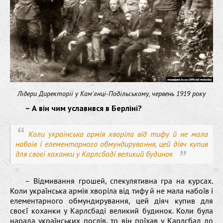
Лідери Директорії у Кам'янці-Подільському, червень 1919 року
– А він чим уславився в Берліні?
Коли українська армія хворіла від тифу й не мала
набоїв і елементарного обмундирування, цей діяч купив
для своєї коханки у Карлсбаді великий будинок
– Відмивання грошей, спекулятивна гра на курсах.
Коли українська армія хворіла від тифу й не мала набоїв і
елементарного обмундирування, цей діяч купив для
своєї коханки у Карлсбаді великий будинок. Коли була
нарада українських послів, то він поїхав у Карлсбад до