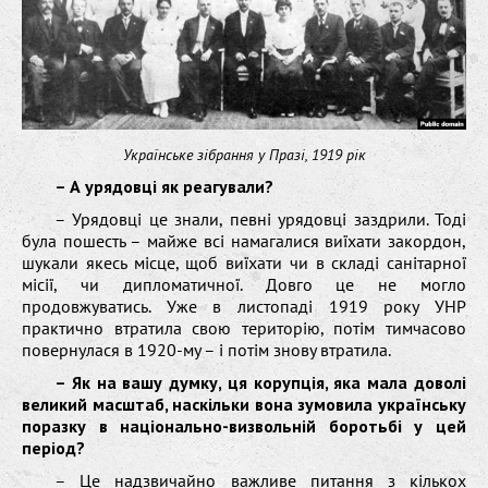
Українське зібрання у Празі, 1919 рік
– А урядовці як реагували?
– Урядовці це знали, певні урядовці заздрили. Тоді
була пошесть – майже всі намагалися виїхати закордон,
шукали якесь місце, щоб виїхати чи в складі санітарної
місії, чи дипломатичної. Довго це не могло
продовжуватись. Уже в листопаді 1919 року УНР
практично втратила свою територію, потім тимчасово
повернулася в 1920-му – і потім знову втратила.
– Як на вашу думку, ця корупція, яка мала доволі
великий масштаб, наскільки вона зумовила українську
поразку в національно-визвольній боротьбі у цей
період?
– Це надзвичайно важливе питання з кількох