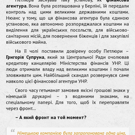
агентура
. Вона була розташована у Берліні, їй передали
контроль над цими великими державними коштами.
Нюанс у тому, що ця фінансова агентура була єдиною
установою, яка автономно розпоряджалася коштами на
виділення для українських посольств, для військово-
санітарних місій, для повернення біженців і для закупівлі
військового майна.
На її чолі поставили довірену особу Петлюри –
Григорія Супруна
, який за Центральної Ради очолював
кредитову канцелярію Міністерства фінансів УНР. Ці
люди отримали владу над великими коштами і почали
зловживати цим. Найбільший скандал розвернувся саме
навколо цієї фінансової агентури УНР.
Свого часу гетьманат замовив якісні грошові знаки у
німецькій друкарні – з водяними знаками, на
спеціальному папері. Для того, щоб їх переправляти
через фронт…
– А який фронт на той момент?
Німецькою компанією була запропонована одна ціна,