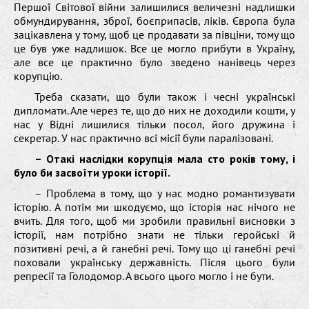
Першої Світової війни залишилися величезні надлишки
обмундирування, зброї, боєприпасів, ліків. Європа була
зацікавлена у тому, щоб це продавати за півціни, тому що
це був уже надлишок. Все це могло прибути в Україну,
але все це практично було зведено нанівець через
корупцію.
Треба сказати, що були також і чесні українські
дипломати. Але через те, що до них не доходили кошти, у
нас у Відні лишилися тільки посол, його дружина і
секретар. У нас практично всі місії були паралізовані.
– Отакі наслідки корупція мала сто років тому, і
було би засвоїти уроки історії.
– Проблема в тому, що у нас модно романтизувати
історію. А потім ми шкодуємо, що історія нас нічого не
вчить. Для того, щоб ми зробили правильні висновки з
історії, нам потрібно знати не тільки геройські й
позитивні речі, а й ганебні речі. Тому що ці ганебні речі
поховали українську державність. Після цього були
репресії та Голодомор. А всього цього могло і не бути.