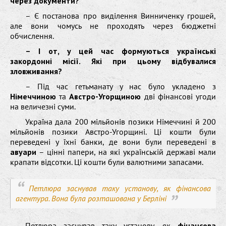
через документи?
– Є постанова про виділення Винниченку грошей,
але вони чомусь не проходять через бюджетні
обчислення.
– І от, у цей час формуються українські
закордонні місії. Які при цьому відбувалися
зловживання?
– Під час гетьманату у нас було укладено з
Німеччиною
та
Австро-Угорщиною
дві фінансові угоди
на величезні суми.
Україна дала 200 мільйонів позики Німеччині й 200
мільйонів позики Австро-Угорщині. Ці кошти були
переведені у їхні банки, де вони були переведені в
авуари
– цінні папери, на які українській державі мали
крапати відсотки. Ці кошти були валютними запасами.
Петлюра заснував таку установу, як фінансова
агентура. Вона була розташована у Берліні
Петлюра заснував таку установу, як
фінансова