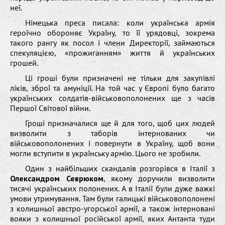
неї.
Німецька преса писала: коли українська армія
героїчно обороняє Україну, то її урядовці, зокрема
такого рангу як посол і члени Директорії, займаються
спекуляцією, «прожиганням» життя й українських
грошей.
Ці гроші були призначені не тільки для закупівлі
ліків, зброї та амуніції. На той час у Європі було багато
українських солдатів-військовополонених ще з часів
Першої Світової війни.
Гроші призначалися ще й для того, щоб цих людей
визволити з таборів інтернованих чи
військовополонених і повернути в Україну, щоб вони
могли вступити в українську армію. Цього не зробили.
Один з найбільших скандалів розгорівся в Італії з
Олександром Севрюком
, якому доручили визволити
тисячі українських полонених. А в Італії були дуже важкі
умови утримування. Там були галицькі військовополонені
з колишньої австро-угорської армії, а також інтерновані
вояки з колишньої російської армії, яких Антанта туди