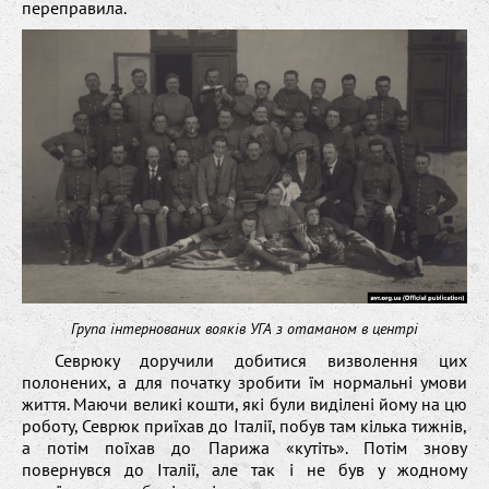
переправила.
Група інтернованих вояків УГА з отаманом в центрі
Севрюку доручили добитися визволення цих
полонених, а для початку зробити їм нормальні умови
життя. Маючи великі кошти, які були виділені йому на цю
роботу, Севрюк приїхав до Італії, побув там кілька тижнів,
а потім поїхав до Парижа «кутіть». Потім знову
повернувся до Італії, але так і не був у жодному