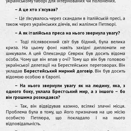
українському таборі для інтернованих чи полонених.
– А це хто з’ясував?
– Це з’ясувалось через скандали в італійській пресі, а
також через українських діячів, які жалілися Петлюрі.
– А як італійська преса на нього звернула увагу?
– Тоді післявоєнний світ був бідний, була велика
криза. На цьому фоні навіть західні дипломати не
шикували. А цей Олександр Севрюк був досить відома
особа. Чому ще він впав у очі? Тому що він був головою
української делегації на Берестейських переговорах. Він
укладав
Берестейський мирний договір
. Він був досить
відомою особою в Європі.
– На нього звернули увагу як на людину, яка, з
одного боку, уклала Брестський мир, а з іншого – бо
він грошима розкидався?
– Так, він відвідував казино, всілякі злачні місця.
Проблема була в тому, що його призначив на цю місію
особисто Петлюра, що покладало і на нього
відповідальність.