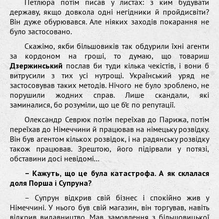
Петлюра потім писав у листах: з ким будувати
державу, якщо довкола одні негідники й пройдисвіти?
Він дуже обурювався. Але ніяких заходів покарання не
було застосовано.
Скажімо, якби більшовиків так обдурили їхні агенти
за кордоном на гроші, то думаю, що товариш
Дзержинський
послав би туди кілька чекістів, і вони б
витрусили з тих усі нутрощі. Український уряд не
застосовував таких методів. Нічого не було зроблено, не
порушили жодних справ. Лише скандали, які
заминалися, бо розуміли, що це б’є по репутації.
Олександр Севрюк потім переїхав до Парижа, потім
переїхав до Німеччини й працював на німецьку розвідку.
Він був агентом кількох розвідок, і на радянську розвідку
також працював. Зрештою, його підірвали у потязі,
обставини досі невідомі...
– Кажуть, що це була катастрофа. А як склалася
доля Порша і Супруна?
– Супрун відкрив свій бізнес і спокійно жив у
Німеччині. У нього був свій магазин, він торгував, навіть
відкрив видавництво. Мав замовлення з більшовицької