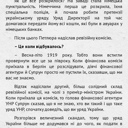
Як це все розкрилося? На заваді стала німецька
пунктуальність. Німеччина перша це розкрила, їхня
спеціальна поліція, й почала робити претензії
українському уряду. Уряд Директорії на той час
домагався передати йому всі кошти, які були в авуарах у
німецьких банках.
Після цього Петлюра надіслав ревізійну комісію.
– Це коли відбувалось?
– Весна-літо 1919 року. Тобто вони встигли
провернути все це за півроку. Коли фінансова комісія
приїхала в Берлін це розслідувати, діячі фінансової
агентури й Супрун просто не пустили їх, сказавши, що ми
вас не знаємо.
Відтак надіслали другий, більш солідний склад
ревізійної комісії, на чолі з прем’єр-міністром України.
Коли приїхала ця комісія, то голова фінансової агентури
УНР Супрун сказав, що я не знаю, хто ви такий і що таке
уряд УНР, спочатку доведіть, що ви уряд України.
Розгорівся величезний скандал, тому що уряд
України більше не додумався ні до чого, як подати в