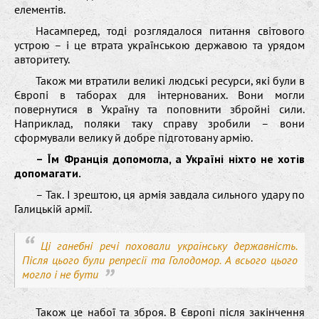
елементів.
Насамперед, тоді розглядалося питання світового
устрою – і це втрата українською державою та урядом
авторитету.
Також ми втратили великі людські ресурси, які були в
Європі в таборах для інтернованих. Вони могли
повернутися в Україну та поповнити збройні сили.
Наприклад, поляки таку справу зробили – вони
сформували велику й добре підготовану армію.
– Їм Франція допомогла, а Україні ніхто не хотів
допомагати.
– Так. І зрештою, ця армія завдала сильного удару по
Галицькій армії.
Ці ганебні речі поховали українську державність.
Після цього були репресії та Голодомор. А всього цього
могло і не бути
Також це набої та зброя. В Європі після закінчення