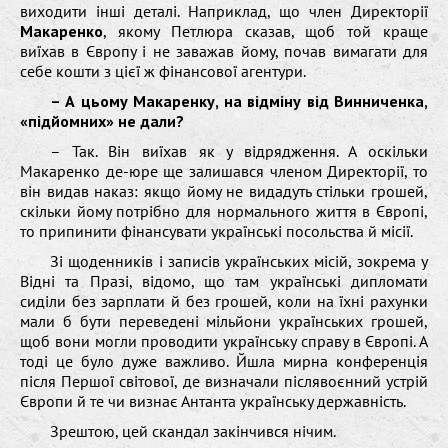
виходити інші деталі. Наприклад, що член Директорії
Макаренко
, якому Петлюра сказав, щоб той краще
виїхав в Європу і не заважав йому, почав вимагати для
себе кошти з цієї ж фінансової агентури.
– А цьому Макаренку, на відміну від Винниченка,
«підйомних» не дали?
– Так. Він виїхав як у відрядження. А оскільки
Макаренко де-юре ще залишався членом Директорії, то
він видав наказ: якщо йому не видадуть стільки грошей,
скільки йому потрібно для нормального життя в Європі,
то припинити фінансувати українські посольства й місії.
Зі щоденників і записів українських місій, зокрема у
Відні та Празі, відомо, що там українські дипломати
сиділи без зарплати й без грошей, коли на їхні рахунки
мали б бути переведені мільйони українських грошей,
щоб вони могли проводити українську справу в Європі. А
тоді це було дуже важливо. Йшла мирна конференція
після Першої світової, де визначали післявоєнний устрій
Європи й те чи визнає Антанта українську державність.
Зрештою, цей скандал закінчився нічим.