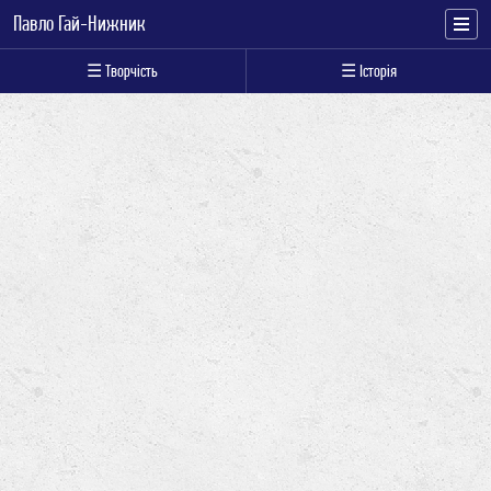
Павло Гай-Нижник
☰ Творчість
☰ Історія