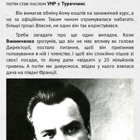
потім став послом
УНР
в
Туреччині
.
Він вимагав обміну йому коштів на занижений курс, а
не за офіційним. Таким чином отримувалися набагато
більші гроші. Власне, не один він так користувався.
Треба загадати про ще один випадок. Коли
Винниченко
зрозумів, що він не має впливу як голова
Директорії, постало питання, щоб він припинив
головування в ній і членство. І щоб він спокійно пішов зі
своєї посади, то йому дали «відкат» у 20 мільйонів
гривень. А потім ми дивуємося, звідки у нього взялася
дача на півдні Франції.