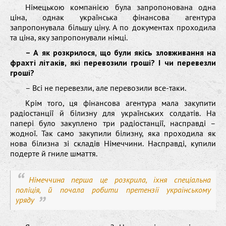
Німецькою компанією була запропонована одна
ціна, однак українська фінансова агентура
запропонувала більшу ціну. А по документах проходила
та ціна, яку запропонували німці.
– А як розкрилося, що були якісь зловживання на
фрахті літаків, які перевозили гроші? І чи перевезли
гроші?
– Всі не перевезли, але перевозили все-таки.
Крім того, ця фінансова агентура мала закупити
радіостанції й білизну для українських солдатів. На
папері було закуплено три радіостанції, насправді –
жодної. Так само закупили білизну, яка проходила як
нова білизна зі складів Німеччини. Насправді, купили
подерте й гниле шмаття.
Німеччина перша це розкрила, їхня спеціальна
поліція, й почала робити претензії українському
уряду