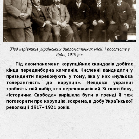
З’їзд керівників українських дипломатичних місій і посольств у
Відні, 1919 рік
Під акомпанемент корупційних скандалів добігає
кінця передвиборча кампанія. Численні кандидати у
президенти переконують у тому, яка у них «нульова
толерантність до корупції». Невдовзі українці
зроблять свій вибір, хто переконливіший. Зі свого боку,
«Історична Свобода» вирішила бути в тренді й теж
поговорити про корупцію, зокрема, в добу Української
революції 1917–1921 років.