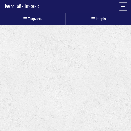
Павло Гай-Нижник
☰ Творчість
☰ Історія