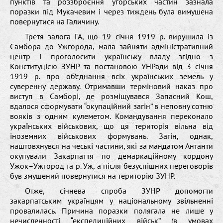
пунктів та роззброєння угорських частин зазнала
поразки під Мукачевим і через тиждень була вимушена
повернутися на Галичину.
Третя залога ГА, що 19 січня 1919 р. вирушила із
Самбора до Ужгорода, мала зайняти адміністративний
центр і проголосити українську владу згідно з
Конституцією ЗУНР та постановою УНРади від 3 січня
1919 р. про об’єднання всіх українських земель у
суверенну державу. Отримавши терміновий наказ про
виступ в Самборі, де розміщувався Запасний Кош,
вдалося сформувати “окупаційний загін” в неповну сотню
вояків з одним кулеметом. Командування переконало
українських військових, що ця територія вільна від
іноземних військових формувань. Загін, однак,
наштовхнувся на чеські частини, які за мандатом Антанти
окупували Закарпаття по демаркаційному кордону
Ужок–Ужгород та р. Уж, а після безуспішних переговорів
був змушений повернутися на територію ЗУНР.
Отже, січнева спроба ЗУНР допомогти
закарпатським українцям у національному звільненні
провалилась. Причина поразки полягала не лише у
нечисленності “експедиційних військ” (в умовах