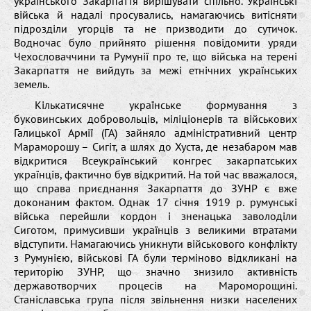
українського Закарпаття вирішувати спільно. Українські
війська й надалі просувались, намагаючись витісняти
підрозділи угорців та не призводити до сутичок.
Водночас було прийнято рішення повідомити уряди
Чехословаччини та Румунії про те, що війська на терені
Закарпаття не вийдуть за межі етнічних українських
земель.
Кількатисячне українське формування з
буковинських добровольців, міліціонерів та військових
Галицької Армії (ГА) зайняло адміністративний центр
Мараморошу – Сигіт, а шлях до Хуста, де незабаром мав
відкритися Всеукраїнський конгрес закарпатських
українців, фактично був відкритий. На той час вважалося,
що справа приєднання Закарпаття до ЗУНР є вже
доконаним фактом. Однак 17 січня 1919 р. румунські
війська перейшли кордон і зненацька заволоділи
Сиготом, примусивши українців з великими втратами
відступити. Намагаючись уникнути військового конфлікту
з Румунією, військові ГА були терміново відкликані на
територію ЗУНР, що значно знизило активність
державотворчих процесів на Мароморощині.
Станіславська група після звільнення низки населених