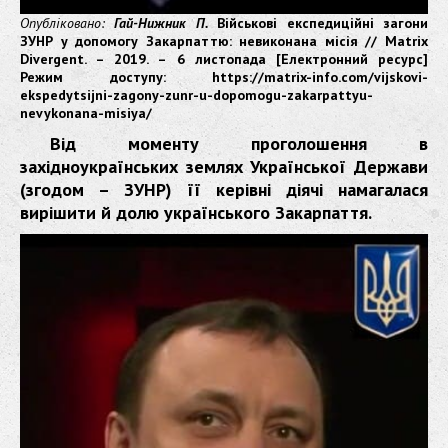
Опубліковано:
Гай-Нижник П.
Військові експедиційні загони
ЗУНР у допомогу Закарпаттю: невиконана місія // Matrix
Divergent. – 2019. – 6 листопада [Електронний ресурс]
Режим доступу: https://matrix-info.com/vijskovi-
ekspedytsijni-zagony-zunr-u-dopomogu-zakarpattyu-
nevykonana-misiya/
Від моменту проголошення в
західноукраїнських землях Української Держави
(згодом – ЗУНР) її керівні діячі намагалася
вирішити й долю українського Закарпаття.