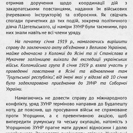
отримав доручення щодо координації дій з
закарпатськими повстанцями, надання їм військових
(переважно інструкторів) та озброєння. Як свідчать
спогади причетних до тих подій, зокрема політичного
діяча Л.Цегельського, ці наміри ЗУНР були таємними, про
них знали навіть не всі члени уряду.
На початку січня 1919 р., намагаючись вирішити
справу до заключного акту об’єднання з Великою Україною,
майже одночасно з Коломиї до Ясіні та зі Станіслава в
Мукачеве залізницею виїхали дві експедиції українських
військ. Коломийська група 8 січня 1919 р. взяла участь у
проведенні повстання в Ясіні та відновлення там
“Гуцульської республіки”, від імені якої у відозві від 10 січня
було задекларовано приєднання до ЗУНР та Соборної
України.
Намагаючись не довести справу до міжнародного
конфлікту, уряд ЗУНР терміново направив до Будапешту
ноту, де пояснив, що просування військ не спрямоване
проти Угорщини, а є превентивною акцією, щоб
випередити румунську та чеську окупацію, натомість з
Угорщиною ЗУНР прагне мати дружні відносини і долю