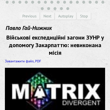
Previous
Next
Autoplay
Stop
Павло Гай-Нижник
Військові експедиційні загони ЗУНР у
допомогу Закарпаттю: невиконана
місія
Завантажити файл, PDF