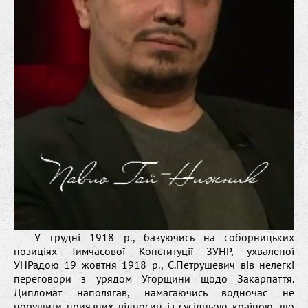
У грудні 1918 р., базуючись на соборницьких
позиціях Тимчасової Конституції ЗУНР, ухваленої
УНРадою 19 жовтня 1918 р., Є.Петрушевич вів нелегкі
переговори з урядом Угорщини щодо Закарпаття.
Дипломат наполягав, намагаючись водночас не
порушити приязних відносин із сусідньою країною, що