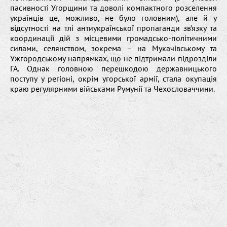
пасивності Угорщини та доволі компактного розселення
українців це, можливо, не було головним), але й у
відсутності на тлі антиукраїнської пропаганди зв’язку та
координації дій з місцевими громадсько-політичними
силами, селянством, зокрема – на Мукачівському та
Ужгородському напрямках, що не підтримали підрозділи
ГА. Однак головною перешкодою державницького
поступу у регіоні, окрім угорської армії, стала окупація
краю регулярними військами Румунії та Чехословаччини.