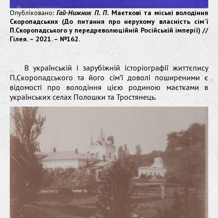
Опубліковано:
Гай-Нижник П. П.
Маєткові та міські володіння
Скоропадських (До питання про нерухому власність сім’ї
П.Скоропадського у передреволюційній Російській імперії) //
Гілея. – 2021. – №162.
В українській і зарубіжній історіографії життєпису
П.Скоропадського та його сім’ї доволі поширеними є
відомості про володіння цією родиною маєтками в
українських селах Полошки та Тростянець.