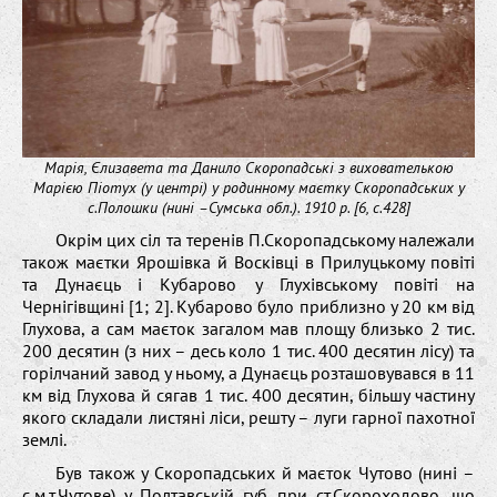
Марія, Єлизавета та Данило Скоропадські з вихователькою
Марією Піотух (у центрі) у родинному маєтку Скоропадських у
с.Полошки (нині –Сумська обл.). 1910 р. [6, c.428]
Окрім цих сіл та теренів П.Скоропадському належали
також маєтки Ярошівка й Восківці в Прилуцькому повіті
та Дунаєць і Кубарово у Глухівському повіті на
Чернігівщині [1; 2]. Кубарово було приблизно у 20 км від
Глухова, а сам маєток загалом мав площу близько 2 тис.
200 десятин (з них – десь коло 1 тис. 400 десятин лісу) та
горілчаний завод у ньому, а Дунаєць розташовувався в 11
км від Глухова й сягав 1 тис. 400 десятин, більшу частину
якого складали листяні ліси, решту – луги гарної пахотної
землі.
Був також у Скоропадських й маєток Чутово (нині –
с.м.т.Чутове) у Полтавській губ. при ст.Скороходово, що