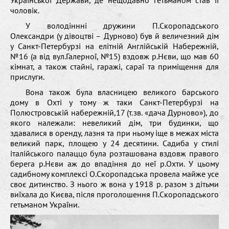
чоловік.
У володіннні дружини П.Скоропадського
Олександри (у дівоцтві – Дурново) був й величезний дім
у Санкт-Петербурзі на елітній Англійській Набережній,
№16 (а від вул.Галерної, №15) вздовж р.Нєви, що мав 60
кімнат, а також стайні, гаражі, сараї та приміщення для
прислуги.
Вона також була власницею великого барського
дому в Охті у тому ж таки Санкт-Петербурзі на
Полюстровській набережній,17 (т.зв. «дача Дурново»), до
якого належали: невеликий дім, три будинки, що
здавалися в оренду, лазня та при ньому іще в межах міста
великий парк, площею у 24 десятини. Садиба у стилі
італійського палаццо була розташована вздовж правого
берега р.Нєви аж до впадіння до неї р.Охти. У цьому
садибному комплексі О.Скоропадська провела майже усе
своє дитинство. З нього ж вона у 1918 р. разом з дітьми
виїхала до Києва, після проголошення П.Скоропадського
гетьманом України.