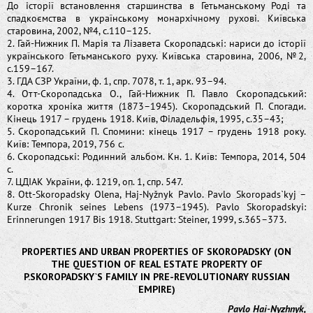
До історії встановлення старшинства в Гетьманському Роді та
спадкоємства в українському монархічному рухові. Київська
старовина, 2002, №4, с.110–125.
2. Гай-Нижник П. Марія та Лізавета Скоропадські: нариси до історії
українського Гетьманського руху. Київська старовина, 2006, №2,
с.159–167.
3. ГДА СЗР України, ф. 1, спр. 7078, т. 1, арк. 93–94.
4. Отт-Скоропадська О., Гай-Нижник П. Павло Скоропадський:
коротка хроніка життя (1873–1945). Скоропадський П. Спогади.
Кінець 1917 – грудень 1918. Київ, Філадельфія, 1995, с.35–43;
5. Скоропадський П. Спомини: кінець 1917 – грудень 1918 року.
Київ: Темпора, 2019, 756 с.
6. Скоропадські: Родинний альбом. Кн. 1. Київ: Темпора, 2014, 504
с.
7. ЦДІАК України, ф. 1219, оп. 1, спр. 547.
8. Ott-Skoropadsky Olena, Haj-Nyžnyk Pavlo. Pavlo Skoropads`kyj –
Kurze Chronik seines Lebens (1973–1945). Pavlo Skoropadskyi:
Erinnerungen 1917 Bis 1918. Stuttgart: Steiner, 1999, s.365–373.
PROPERTIES AND URBAN PROPERTIES OF SKOROPADSKY (ON
THE QUESTION OF REAL ESTATE PROPERTY OF
P.SKOROPADSKY`S FAMILY IN PRE-REVOLUTIONARY RUSSIAN
EMPIRE)
Pavlo Hai-Nyzhnyk,