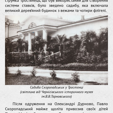
струмка Тростянець, що був використаний для створення
системи ставків, було зведено садибу, яка включала
великий дерев’яний будинок з вежами та чотири флігелі.
Садиба Скоропадських у Тростянці
(світлина від Чернігівського історичного музея
ім.В.В.Тарновського)
Після одруження на Олександрі Дурново, Павло
Скоропадський майже щоліта привозив своїх дітей