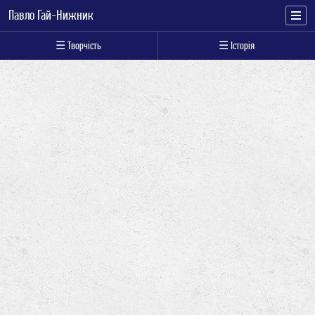
Павло Гай-Нижник
☰ Творчість
☰ Історія