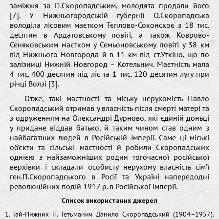
заміжжя за П.Скоропадським, молодята продали його
[7]. У Нижньогородській губернії О.Скоропадська
володіла лісовим маєтком Тєплово-Соконскоє з 18 тис.
десятин в Ардатовському повіті, а також Коврово-
Сеняковським маєтком у Семьоновському повіті у 38 км
від Нижнього Новгорода й в 11 км від ст.Уткіно, що по
залізниці Нижній Новгород – Котельнич. Маєтність мала
4 тис. 400 десятин під ліс та 1 тис. 120 десятин лугу при
річці Волзі [3].
Отже, такі маєтності та міську нерухомість Павло
Скоропадський отримав у власність після смерті матері та
з одруженням на Олександрі Дурново, які єдиній доньці
у придане віддав батько, й таким чином став одним з
найбагатших людей в Російській імперії. Саме ці міські
об’єкти та сільські маєтності й робили Скоропадських
однією з найзаможніших родин тогочасної російської
верхівки і складали особисту нерухому власність сім’ї
ген.П.Скоропадського в Росії та Україні напередодні
революційних подій 1917 р. в Російської імперії.
Список використаних джерел
1. Гай-Нижник П. Гетьманич Данило Скоропадський (1904–1957).