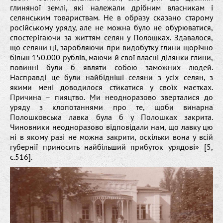
глиняної землі, які належали дрібним власникам і
селянським товариствам. Не в образу сказано старому
російському уряду, але не можна було не обурюватися,
спостерігаючи за життям селян у Полошках. Здавалося,
що селяни ці, заробляючи при видобутку глини щорічно
більш 150.000 рублів, маючи й свої власні ділянки глини,
повинні були б являти собою заможних людей.
Насправді це були найбідніші селяни з усіх селян, з
якими мені доводилося стикатися у своїх маєтках.
Причина – пияцтво. Ми неодноразово зверталися до
уряду з клопотаннями про те, щоби винарна
Полошковська лавка була б у Полошках закрита.
Чиновники неодноразово відповідали нам, що лавку цю
ні в якому разі не можна закрити, оскільки вона у всій
губернії приносить найбільший прибуток урядові» [5,
c.516].