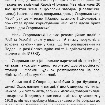
лежала по залізниці Харків–Полтава. Маєтність мала 20
тис. десятин землі з цукровим заводом (Павлівський
завод). Належала вона, щоправда, доньці Скоропадських
Марії (раніше – тестю П.Скоропадського П.Дурново), а
пожиттєве право користування нею мала вдова брата
Олександри Скоропадської.
Мали Скоропадські на час революційних подій в
Росії та Україні також у власності й міську нерухомість,
зокрема: кам’яний дім у Києві, що був розташований на
Подолі на розі Олександрівської та Андріївської вулиць і
значився під №38/8).
Скоропадським (як придане нареченої після весілля)
належав також дім у центрі тогочасної другої російської
столиці – Москви. Будинок розташовувався на розі
Нікітської алеї та вул.Коломної.
У власності О.Скоропадської були й три будинки у
центрі Орла, навпроти ратуші. У цих будинках містилися
найкращий готель міста, великий магазин, товарні склади
і квартири. В одному з них вона з дітьми зупинялася у
1918 р. під час переїзду з більшовицького Петрограда до
Української Держави, де нещодавно гетьманом став її