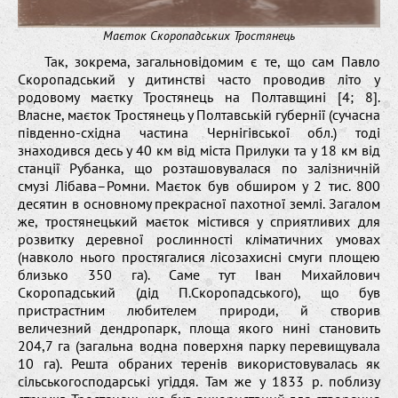
Маєток Скоропадських Тростянець
Так, зокрема, загальновідомим є те, що сам Павло
Скоропадський у дитинстві часто проводив літо у
родовому маєтку Тростянець на Полтавщині [4; 8].
Власне, маєток Тростянець у Полтавській губернії (сучасна
південно-східна частина Чернігівської обл.) тоді
знаходився десь у 40 км від міста Прилуки та у 18 км від
станції Рубанка, що розташовувалася по залізничній
смузі Лібава–Ромни. Маєток був обширом у 2 тис. 800
десятин в основному прекрасної пахотної землі. Загалом
же, тростянецький маєток містився у сприятливих для
розвитку деревної рослинності кліматичних умовах
(навколо нього простягалися лісозахисні смуги площею
близько 350 га). Саме тут Іван Михайлович
Скоропадський (дід П.Скоропадського), що був
пристрастним любителем природи, й створив
величезний дендропарк, площа якого нині становить
204,7 га (загальна водна поверхня парку перевищувала
10 га). Решта обраних теренів використовувалась як
сільськогосподарські угіддя. Там же у 1833 р. поблизу