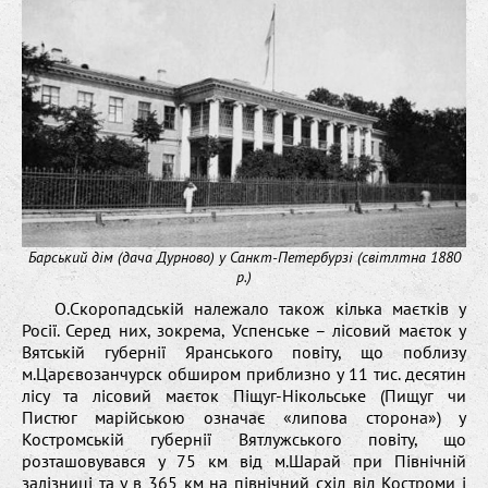
Барський дім (дача Дурново) у Санкт-Петербурзі (світлтна 1880
р.)
О.Скоропадській належало також кілька маєтків у
Росії. Серед них, зокрема, Успенське – лісовий маєток у
Вятській губернії Яранського повіту, що поблизу
м.Царєвозанчурск обширом приблизно у 11 тис. десятин
лісу та лісовий маєток Піщуг-Нікольське (Пищуг чи
Пистюг марійською означає «липова сторона») у
Костромській губернії Вятлужського повіту, що
розташовувався у 75 км від м.Шарай при Північній
залізниці та у в 365 км на північний схід від Костроми і