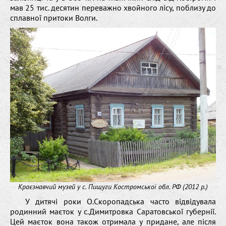
мав 25 тис. десятин переважно хвойного лісу, поблизу до
сплавної притоки Волги.
Краєзнавчий музей у с. Пищуги Костромської обл. РФ (2012 р.)
У дитячі роки О.Скоропадська часто відвідувала
родинний маєток у с.Димитровка Саратовської губернії.
Цей маєток вона також отримала у придане, але після