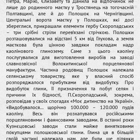
Петра, Марію, Єлизавету та Данила на відпочинок не
лише до родинного маєтку у Тростянець на тогочасній
Полтавщині, але й до Полошок на Чернігівщині.
Центральні ворота маєтку у Полошках, які досі
збереглися, прикрашали елементи гербу Скоропадських
– три срібні стріли перев’язані стрічкою. Полошки
розташовувалися на відстані 5 км від Глухова, а земля
маєткова була цінною завдяки покладам надр
каолінового глинозему. Саме з цього каоліну
послугувалися для виготовлення виробів на заводі
славнозвісної Волокитинської порцелянової
мануфактури. Частина родовищ Полошок належала
селянському товариству, яке у власний спосіб
розпоряджалося прибутками від видобутку. Про
видобуток глини, її призначення та побут селян і
причини їх бідності, П.Скоропадський, зокрема,
розповідав у своїх спогадах «Моє дитинство на Україні».
«Видобувалося... щорічно 100.000 – 120.000 пудів
каоліну. Весь він розхапувався російськими
порцеляновими і фаянсовими заводами. В останні роки
Кузнєцовські заводи стали майже винятковими
покупцями полошковської глини. Глина ця в більшій
своїй частині належала нам, але були ще ділянки