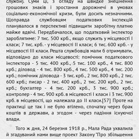
служби). Суми ці, з огляду на швидке знецінення
грошових знаків і зростання дорожнечі в умовах
соціально-економічної кризи, були досить незначними.
Щоправда службовцям податкових інспекцій
планувалося в перспективі підвищити заробітну платню
майже вдвічі. Передбачалося, що податковий інспектор
зароблятиме: 7 тис. 500 крб., якщо служить у місцевості І
класи; 7 тис. крб. - у місцевості ІІ класи; 6 тис. 600 крб. - у
місцевості ІІІ класи. Решта службовців мали б отримувати,
відповідно до класи місцевості: помічник податкового
інспектора - 5 тис. 400 крб., 5 тис. 100 крб., 4 тис. 800
крб.; діловод - 4 тис. 800 крб., 4 тис. 500 крб., 4 тис. 200
крб.; помічник діловода - 3 тис. крб., 2 тис. 800 крб., 2 тис.
600 крб.; писар - 2 тис. 400 крб., 2 тис. 200 крб., 2 тис.
крб.; бухгалтер - 4 тис. 200 крб., 3 тис. 900 крб.;
контролер - 4 тис. 900 крб. в місцевості І класи і 3 тис. 900
крб. в місцевості, що належала до ІІ класи.[57] Проте на
практиці це так і не було втілено, спочатку через брак
коштів в держави, а згодом - через падіння існуючої
влади.
Того ж дня, 24 березня 1918 р., Мала Рада ухвалила
й згадуваний нами вище проект Закону "Про збільшення