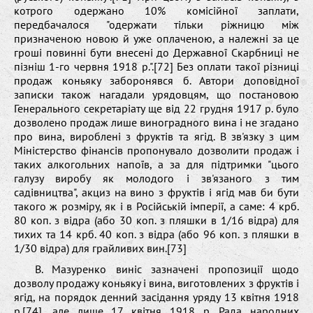
котрого одержано 10% комісійної заплати,
передбачалося "одержати тільки ріжницю між
призначеною новою й уже оплаченою, а належні за це
гроші повинні бути внесені до Державної Скарбниці не
пізніш 1-го червня 1918 р.".[72] Без оплати такої різниці
продаж коньяку заборонявся б. Автори доповідної
записки також нагадали урядовцям, що постановою
Генерального секретаріату ще від 22 грудня 1917 р. було
дозволено продаж лише виноградного вина і не згадано
про вина, вироблені з фруктів та ягід. В зв'язку з цим
Міністерство фінансів пропонувало дозволити продаж і
таких алкогольних напоїв, а за для підтримки "цього
галузу виробу як молодого і зв'язаного з тим
садівництва", акциз на вино з фруктів і ягід мав би бути
такого ж розміру, як і в Російській імперії, а саме: 4 крб.
80 коп. з відра (або 30 коп. з пляшки в 1/16 відра) для
тихих та 14 крб. 40 коп. з відра (або 96 коп. з пляшки в
1/30 відра) для грайливих вин.[73]
В. Мазуренко виніс зазначені пропозиції щодо
дозволу продажу коньяку і вина, виготовлених з фруктів і
ягід, на порядок денний засідання уряду 13 квітня 1918
р.[74], але лише 17 квітня 1918 р. Рада народних