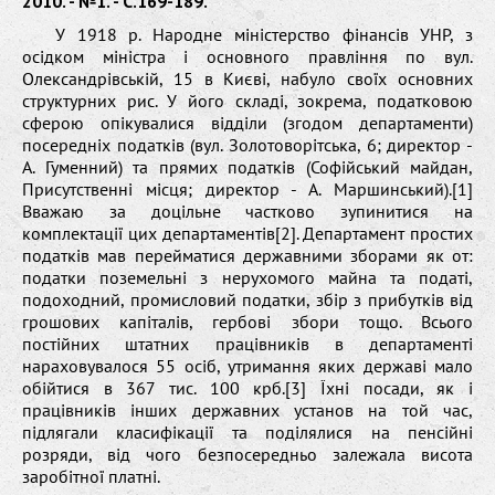
2010. - №1. - С.169-189.
У 1918 р. Народне міністерство фінансів УНР, з
осідком міністра і основного правління по вул.
Олександрівській, 15 в Києві, набуло своїх основних
структурних рис. У його складі, зокрема, податковою
сферою опікувалися відділи (згодом департаменти)
посередніх податків (вул. Золотоворітська, 6; директор -
А. Гуменний) та прямих податків (Софійський майдан,
Присутственні місця; директор - А. Маршинський).[1]
Вважаю за доцільне частково зупинитися на
комплектації цих департаментів[2]. Департамент простих
податків мав перейматися державними зборами як от:
податки поземельні з нерухомого майна та податі,
подоходний, промисловий податки, збір з прибутків від
грошових капіталів, гербові збори тощо. Всього
постійних штатних працівників в департаменті
нараховувалося 55 осіб, утримання яких державі мало
обійтися в 367 тис. 100 крб.[3] Їхні посади, як і
працівників інших державних установ на той час,
підлягали класифікації та поділялися на пенсійні
розряди, від чого безпосередньо залежала висота
заробітної платні.