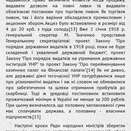
видавати дозволи на пивні лавки та видавати
обов'язкові постанови про торгівлю пивом. Як торгівля
пивом, так і його варіння обкладалися промисловим і
акцизним збором. Акциз було встановлено в розмірі від
4 до 20 крб. з пуда солоду.[13] Вже 2 січня 1918 р.
генеральний секретар М. Ткаченко представив
Генеральному секретаріатові проект Закону "Про
порядок державних видатків в 1918 році, поки не буде
складений і ухвалений державний бюджет", проект
Закону "Про порядок видатків на утримання державних
інституцій УНР" та проект Закону "Про перейменування
казенних палат на Фінансові палати".[14] Як не дивно,
але державні діячі тогочасної УНР потурбувалися лише
про різноманітні видатки і аж ні словом не обмовилися
про забезпечення та шляхи отримання прибутків до
скарбниці. Тоді ж урядовці постановили встановити
прожитковий мінімум в Україні не менше за 200 рублів.
При цьому визначалося, що половину запланованої суми
має сплачувати держава, а половину - власники
підприємств.[15]
Наступні кроки Ради народних міністрів зберегли