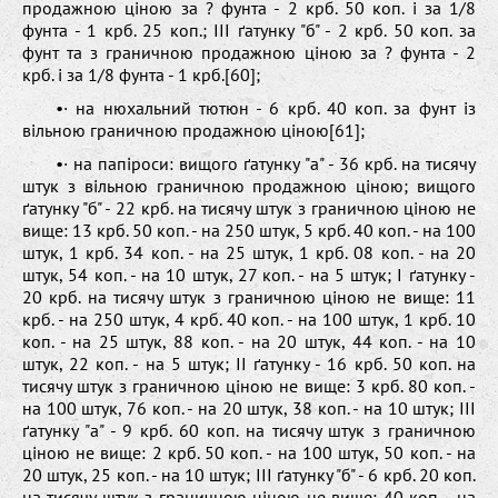
продажною ціною за ? фунта - 2 крб. 50 коп. і за 1/8
фунта - 1 крб. 25 коп.; ІІІ ґатунку "б" - 2 крб. 50 коп. за
фунт та з граничною продажною ціною за ? фунта - 2
крб. і за 1/8 фунта - 1 крб.[60];
•· на нюхальний тютюн - 6 крб. 40 коп. за фунт із
вільною граничною продажною ціною[61];
•· на папіроси: вищого ґатунку "а" - 36 крб. на тисячу
штук з вільною граничною продажною ціною; вищого
ґатунку "б" - 22 крб. на тисячу штук з граничною ціною не
вище: 13 крб. 50 коп. - на 250 штук, 5 крб. 40 коп. - на 100
штук, 1 крб. 34 коп. - на 25 штук, 1 крб. 08 коп. - на 20
штук, 54 коп. - на 10 штук, 27 коп. - на 5 штук; І ґатунку -
20 крб. на тисячу штук з граничною ціною не вище: 11
крб. - на 250 штук, 4 крб. 40 коп. - на 100 штук, 1 крб. 10
коп. - на 25 штук, 88 коп. - на 20 штук, 44 коп. - на 10
штук, 22 коп. - на 5 штук; ІІ ґатунку - 16 крб. 50 коп. на
тисячу штук з граничною ціною не вище: 3 крб. 80 коп. -
на 100 штук, 76 коп. - на 20 штук, 38 коп. - на 10 штук; ІІІ
ґатунку "а" - 9 крб. 60 коп. на тисячу штук з граничною
ціною не вище: 2 крб. 50 коп. - на 100 штук, 50 коп. - на
20 штук, 25 коп. - на 10 штук; ІІІ ґатунку "б" - 6 крб. 20 коп.
на тисячу штук з граничною ціною не вище: 40 коп. - на