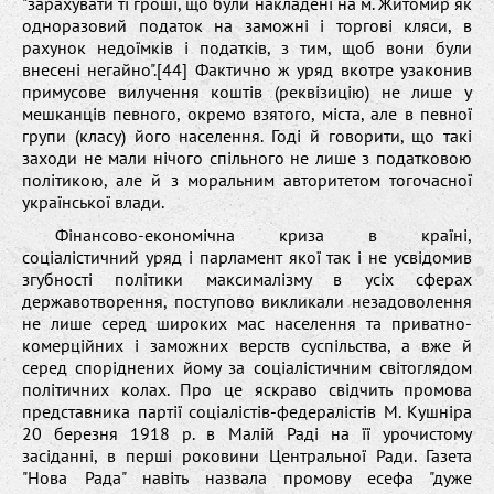
"зарахувати ті гроші, що були накладені на м. Житомир як
одноразовий податок на заможні і торгові кляси, в
рахунок недоїмків і податків, з тим, щоб вони були
внесені негайно".[44] Фактично ж уряд вкотре узаконив
примусове вилучення коштів (реквізицію) не лише у
мешканців певного, окремо взятого, міста, але в певної
групи (класу) його населення. Годі й говорити, що такі
заходи не мали нічого спільного не лише з податковою
політикою, але й з моральним авторитетом тогочасної
української влади.
Фінансово-економічна криза в країні,
соціалістичний уряд і парламент якої так і не усвідомив
згубності політики максималізму в усіх сферах
державотворення, поступово викликали незадоволення
не лише серед широких мас населення та приватно-
комерційних і заможних верств суспільства, а вже й
серед споріднених йому за соціалістичним світоглядом
політичних колах. Про це яскраво свідчить промова
представника партії соціалістів-федералістів М. Кушніра
20 березня 1918 р. в Малій Раді на її урочистому
засіданні, в перші роковини Центральної Ради. Газета
"Нова Рада" навіть назвала промову есефа "дуже