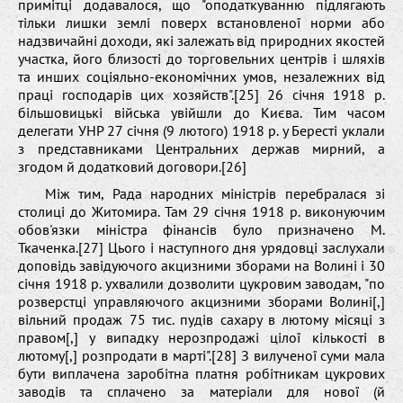
примітці додавалося, що "оподаткуванню підлягають
тільки лишки землі поверх встановленої норми або
надзвичайні доходи, які залежать від природних якостей
участка, його близості до торговельних центрів і шляхів
та инших соціяльно-економічних умов, незалежних від
праці господарів цих хозяйств".[25] 26 січня 1918 р.
більшовицькі війська увійшли до Києва. Тим часом
делегати УНР 27 січня (9 лютого) 1918 р. у Бересті уклали
з представниками Центральних держав мирний, а
згодом й додатковий договори.[26]
Між тим, Рада народних міністрів перебралася зі
столиці до Житомира. Там 29 січня 1918 р. виконуючим
обов'язки міністра фінансів було призначено М.
Ткаченка.[27] Цього і наступного дня урядовці заслухали
доповідь завідуючого акцизними зборами на Волині і 30
січня 1918 р. ухвалили дозволити цукровим заводам, "по
розверстці управляючого акцизними зборами Волині[,]
вільний продаж 75 тис. пудів cахару в лютому місяці з
правом[,] у випадку нерозпродажі цілої кількості в
лютому[,] розпродати в марті".[28] З вилученої суми мала
бути виплачена заробітна платня робітникам цукрових
заводів та сплачено за матеріали для нової (й