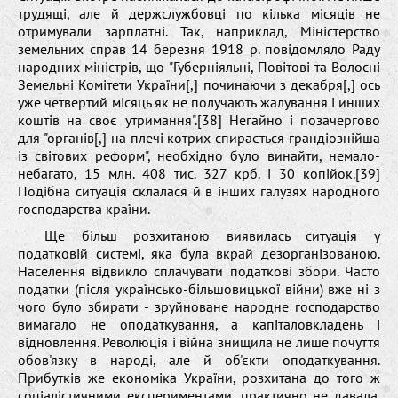
трудящі, але й держслужбовці по кілька місяців не
отримували зарплатні. Так, наприклад, Міністерство
земельних справ 14 березня 1918 р. повідомляло Раду
народних міністрів, що "Губерніяльні, Повітові та Волосні
Земельні Комітети України[,] починаючи з декабря[,] ось
уже четвертий місяць як не получають жалування і инших
коштів на своє утримання".[38] Негайно і позачергово
для "органів[,] на плечі котрих спирається грандіознійша
із світових реформ", необхідно було винайти, немало-
небагато, 15 млн. 408 тис. 327 крб. і 30 копійок.[39]
Подібна ситуація склалася й в інших галузях народного
господарства країни.
Ще більш розхитаною виявилась ситуація у
податковій системі, яка була вкрай дезорганізованою.
Населення відвикло сплачувати податкові збори. Часто
податки (після українсько-більшовицької війни) вже ні з
чого було збирати - зруйноване народне господарство
вимагало не оподаткування, а капіталовкладень і
відновлення. Революція і війна знищила не лише почуття
обов'язку в народі, але й об'єкти оподаткування.
Прибутків же економіка України, розхитана до того ж
соціалістичними експериментами, практично не давала.