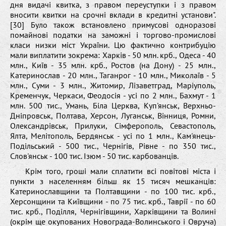
дня видачі квитка, з правом переуступки і з правом
вносити квитки на срочні вклади в кредитні установи".
[30] Було також встановлено примусові одноразові
помайнові податки на заможні і торгово-промислові
класи низки міст України. Цю фактично контрибуцію
мали виплатити зокрема: Харків - 50 млн. крб., Одеса - 40
млн., Київ - 35 млн. крб., Ростов (на Дону) - 25 млн.,
Катеринослав - 20 млн., Таганрог - 10 млн., Миколаїв - 5
млн., Суми - 3 млн., Житомир, Лізаветград, Маріуполь,
Кременчук, Черкаси, Феодосія - усі по 2 млн., Бахмут - 1
млн. 500 тис., Умань, Біла Церква, Куп'янськ, Верхньо-
Дніпровськ, Полтава, Херсон, Луганськ, Вінниця, Ромни,
Олександрівськ, Прилуки, Сімферополь, Севастополь,
Ялта, Мелітополь, Бердянськ - усі по 1 млн., Кам'янець-
Подільський - 500 тис., Чернігів, Рівне - по 350 тис.,
Слов'янськ - 100 тис. Ізюм - 50 тис. карбованців.
Крім того, гроші мали сплатити всі повітові міста і
пункти з населенням більш як 15 тисяч мешканців:
Катеринославщини та Полтавщини - по 100 тис. крб.,
Херсонщини та Київщини - по 75 тис. крб., Таврії - по 60
тис. крб., Поділля, Чернігівщини, Харківщини та Волині
(окрім ще окупованих Новограда-Волинського і Овруча)