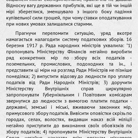
Відносну вагу державних прибутків, які ще в тій чи іншій
мірі збереглися, зменшувало з іншого боку падіння
купівельної сили грошей, при чому ставки оподаткування
при нових умовах залишалися старими.
Прагнучи переломити ситуацію, уряд вкотре
намагається налагодити систему податкових зборів. 16
березня 1917 р. Рада народних міністрів ухвалила: "1)
пропонувать Міністерству Фінансів негайно виробити
ряд конкретних мір по збору всіх податків -
поземельних, промислових, подоходних та ін., і
представити ці міри на розгляд Ради Міністрів не пізніше
понеділка; 2) випустити відозву до людности про уплату
податків від Ради Народніх Міністрів; 3) доручити
Міністерству Внутрішніх справ циркулярно
запропонувати Губерніяльним і Повітовим комісарам
звернутися до людности з вимогою платити податки -
державні, земські і міські, вживаючи законних мір,
примусового збору податків. Вивісити оповістки скрізь по
городах, селах, волостях, видавши наказ всій міліції
негайно приступити до виконання своїх обов'язків по
збору податків; 4) пропонувати Міністерству Внутрішніх
Справ негайно наказати всім органам місцевого