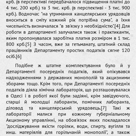
крб. (в перспективі передбачалося підвищення платні до
4 тис. 200 крб.) та 3 тис. крб. (в перспективі - 3 тис. 900
крб.). Водночас "на утримання канцелярських урядовців
вноситься в сміту кожний рік потрібна сума", а їхня
чисельність визначалася "в зв'язку з необхідністю".[4] Для
роботи в департаменті залучалися також і практиканти,
яким пропонувалася заробітна платня розміром в 1 тис.
800 крб.[5] З часом, вже за гетьманату, штатний склад
працівників Департаменту простих податків сягне 120
осіб.[6]
Подібне ж штатне комплектування було й у
Департаменті посередніх податків, який опікувався
надходженнями з державних монополій та акцизними
зборами тощо. Крім того, при Департаменті посередніх
податків діяла хімічна лабораторія, що розташовувалася
в Одесі і в роботі якої були задіяні, крім завідуючого,
старші й молодші лаборанти, помічник лаборанта,
діловод та канцелярський урядовець.[7] Такі ж
лабораторії малися при кожному губерніальному
Акцизному управлінні, на обов'язок яких покладалося
"досліджування якісти горілки, води, спирту, вугілля та
инш. матеріялів для горільчаній монополії", а також