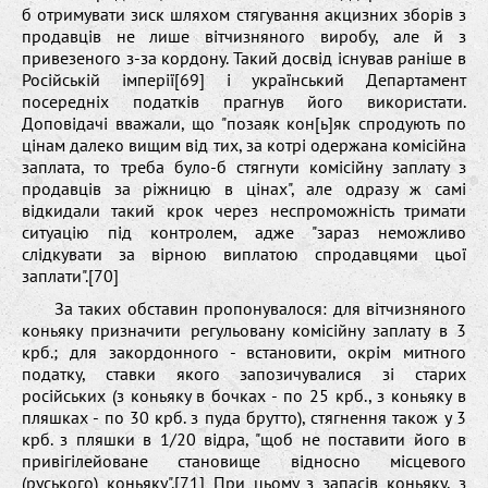
б отримувати зиск шляхом стягування акцизних зборів з
продавців не лише вітчизняного виробу, але й з
привезеного з-за кордону. Такий досвід існував раніше в
Російській імперії[69] і український Департамент
посередніх податків прагнув його використати.
Доповідачі вважали, що "позаяк кон[ь]як спродують по
цінам далеко вищим від тих, за котрі одержана комісійна
заплата, то треба було-б стягнути комісійну заплату з
продавців за ріжницю в цінах", але одразу ж самі
відкидали такий крок через неспроможність тримати
ситуацію під контролем, адже "зараз неможливо
слідкувати за вірною виплатою спродавцями цьої
заплати".[70]
За таких обставин пропонувалося: для вітчизняного
коньяку призначити регульовану комісійну заплату в 3
крб.; для закордонного - встановити, окрім митного
податку, ставки якого запозичувалися зі старих
російських (з коньяку в бочках - по 25 крб., з коньяку в
пляшках - по 30 крб. з пуда брутто), стягнення також у 3
крб. з пляшки в 1/20 відра, "щоб не поставити його в
привігілейоване становище відносно місцевого
(руського) коньяку".[71] При цьому з запасів коньяку, з