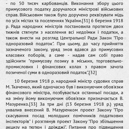
- по 50 тисяч карбованців. Виконання збору цього
примусового податку доручалося міністрові військових
справ. Військовим також було доручено реквізувати мідь
по усіх містах та поселеннях України.[31] 6 березня 1918
р. Рада народних міністрів постановила протягом двох
тижнів стягнути з населення всі недоїмки і податки, а
також внести на розгляд Центральної Ради Закон "Про
одноразовий податок". При цьому, до часу прийняття
зазначеного закону, уряд знов вдався до примусових
класових поборів, а саме - надав сам собі право
здійснити "примусову позику в міських, торговельно-
промислових і фінансових колах з правом зачота
позиченої суми в одноразовий податок".[32]
10 березня 1918 р. народний міністр судових справ
М. Ткаченко, який одночасно був і виконуючим обов'язки
фінансового міністра, позбувається останньої посади, а
на зміну йому виконуючим обов'язки призначається В.
Мазуренко.[33] За три дні (13 березня 1918 р.) уряд
ухвалив внесений В. Мазуренком проект Закону "Про
скасування посад молодших помічників податкових
інспекторів" і розглянув проект Закону "Про збільшення
акцизу на тютюн і дріжджі". Питання про підвищення