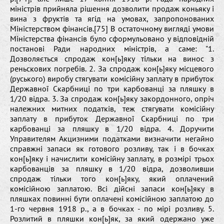
міністрів прийняла рішення дозволити продаж коньяку і
вина з фруктів та ягід на умовах, запропонованих
Міністерством фінансів.[75] В остаточному вигляді умови
Міністерства фінансів було сформульовано у відповідній
постанові Ради народних міністрів, а саме: "1.
Дозволяється спродаж кон[ь]яку тільки на винос з
реньскових погребів. 2. За спродаж кон[ь]яку місцевого
(руського) виробу стягувати комісійну заплату в прибуток
Державної Скарбниці по три карбованці за пляшку в
1/20 відра. 3. За спродаж кон[ь]яку закордонного, опріч
належних митних податків, теж стягувати комісійну
заплату в прибуток Державної Скарбниці по три
карбованці за пляшку в 1/20 відра. 4. Доручити
Управителям Акцизними податками визначити негайно
справжні запаси як готового розливу, так і в бочках
кон[ь]яку і начислити комісійну заплату, в розмірі трьох
карбованців за пляшку в 1/20 відра, дозволивши
спродаж тільки того кон[ь]яку, який оплачений
комісійною заплатою. Всі дійсні запаси кон[ь]яку в
пляшках повинні бути оплачені комісійною заплатою до
1-го червня 1918 р., а в бочках - по мірі розливу. 5.
Розлитий в пляшки кон[ь]як, за який одержано уже