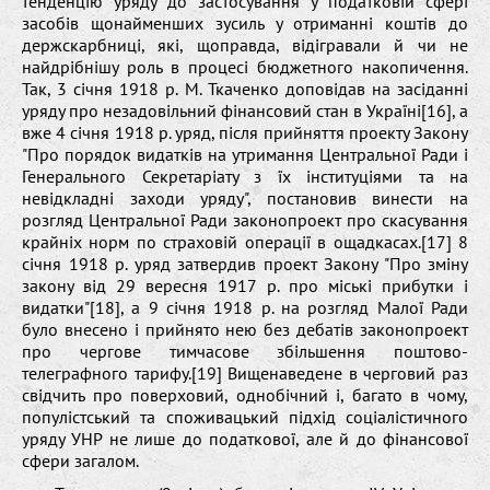
тенденцію уряду до застосування у податковій сфері
засобів щонайменших зусиль у отриманні коштів до
держскарбниці, які, щоправда, відігравали й чи не
найдрібнішу роль в процесі бюджетного накопичення.
Так, 3 січня 1918 р. М. Ткаченко доповідав на засіданні
уряду про незадовільний фінансовий стан в Україні[16], а
вже 4 січня 1918 р. уряд, після прийняття проекту Закону
"Про порядок видатків на утримання Центральної Ради і
Генерального Секретаріату з їх інституціями та на
невідкладні заходи уряду", постановив винести на
розгляд Центральної Ради законопроект про скасування
крайніх норм по страховій операції в ощадкасах.[17] 8
січня 1918 р. уряд затвердив проект Закону "Про зміну
закону від 29 вересня 1917 р. про міські прибутки і
видатки"[18], а 9 січня 1918 р. на розгляд Малої Ради
було внесено і прийнято нею без дебатів законопроект
про чергове тимчасове збільшення поштово-
телеграфного тарифу.[19] Вищенаведене в черговий раз
свідчить про поверховий, однобічний і, багато в чому,
популістський та споживацький підхід соціалістичного
уряду УНР не лише до податкової, але й до фінансової
сфери загалом.