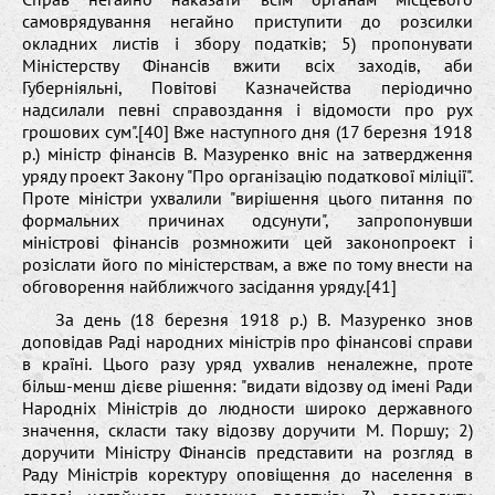
самоврядування негайно приступити до розсилки
окладних листів і збору податків; 5) пропонувати
Міністерству Фінансів вжити всіх заходів, аби
Губерніяльні, Повітові Казначейства періодично
надсилали певні справоздання і відомости про рух
грошових сум".[40] Вже наступного дня (17 березня 1918
р.) міністр фінансів В. Мазуренко вніс на затвердження
уряду проект Закону "Про організацію податкової міліції".
Проте міністри ухвалили "вирішення цього питання по
формальних причинах одсунути", запропонувши
міністрові фінансів розмножити цей законопроект і
розіслати його по міністерствам, а вже по тому внести на
обговорення найближчого засідання уряду.[41]
За день (18 березня 1918 р.) В. Мазуренко знов
доповідав Раді народних міністрів про фінансові справи
в країні. Цього разу уряд ухвалив неналежне, проте
більш-менш дієве рішення: "видати відозву од імені Ради
Народніх Міністрів до людности широко державного
значення, скласти таку відозву доручити М. Поршу; 2)
доручити Міністру Фінансів представити на розгляд в
Раду Міністрів коректуру оповіщення до населення в