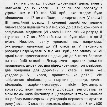
Так, наприклад, посада директора департаменту
належала до IV класи і ІІ пенсійного розряду з
утриманням в 10 тис. 800 крб., яке згодом було
підвищено до 12 тисяч. Двом віце-директорам (V класа і
ІІІ пенсійний розряд І ступеня) заробітню платню
планувалося підвищити з 9 тис. крб. до 10 тис. кожному, а
завідуючим відділами (VІ класа і ІІІ пенсійний розряд ІІ
ступеня) - з 7 тис. 200 крб. платню було піднято до 8
тисяч. Нижчого рангу урядовці як, наприклад,
бухгалтери, належали до VІІ класи та ІV пенсійного
розряду і отримували 5 тис. 400 крб., але оплату їхньої
праці мали проектувалося підвищити до 6 тисяч. Загалом
на постійній основі в Департаменті простих податків
працювали: директор, два віце-директори, три ревізори,
два урядовця для доручень VI класи і такий же
урядовець VII класи, правитель канцелярії, сім
завідуючих відділом, два старших діловоди, дев'ять
діловодів, скарбник-екзекутор, вісім бухгалтерів,
архіваріус, вісім помічників діловодів, регістратор та
вісім помічників бухгалтерів. Департамент також наймав
на роботу канцелярських урядовців першого та другого
ряду (посада Х класи) з оплатою, відповідно, в 3 тис. 600