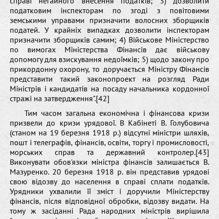
справі негайного внесення податків; 3) дозволити
податковим інспекторам по згоді з повітовими
земськими управами призначити волосних зборщиків
податей. У крайніх випадках дозволити інспекторам
призначити зборщиків самим; 4) Військове Міністерство
по вимогах Міністерства Фінансів дає військову
допомогу для взискування недоїмків; 5) щодо закону про
прикордонну охорону, то доручається Міністру Фінансів
представити такий законопроект на розгляд Ради
Міністрів і кандидатів на посаду начальника кордонної
стражі на затвердження".[42]
Тим часом загальна економічна і фінансова кризи
призвели до кризи урядової. В Кабінеті В. Голубовича
(станом на 19 березня 1918 р.) відсутні міністри шляхів,
пошт і телеграфів, фінансів, освіти, торгу і промисловості,
морських справ та державний контролер.[43]
Виконувати обов'язки міністра фінансів залишається В.
Мазуренко. 20 березня 1918 р. він представив урядові
свою відозву до населення в справі сплати податків.
Урядники ухвалили її зміст і доручили Міністерству
фінансів, після відповідної обробки, відозву видати. На
тому ж засіданні Рада народних міністрів вирішила