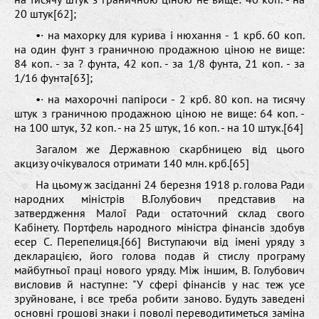
20 штук[62];
•· на махорку для курива і нюхання - 1 крб. 60 коп.
на один фунт з граничною продажною ціною не вище:
84 коп. - за ? фунта, 42 коп. - за 1/8 фунта, 21 коп. - за
1/16 фунта[63];
•· на махорочні папіроси - 2 крб. 80 коп. на тисячу
штук з граничною продажною ціною не вище: 64 коп. -
на 100 штук, 32 коп. - на 25 штук, 16 коп. - на 10 штук.[64]
Загалом же Державною скарбницею від цього
акцизу очікувалося отримати 140 млн. крб.[65]
На цьому ж засіданні 24 березня 1918 р. голова Ради
народних міністрів В.Голубович представив на
затвердження Малої Ради остаточний склад свого
Кабінету. Портфель народного міністра фінансів здобув
есер С. Перепелиця.[66] Виступаючи від імені уряду з
декларацією, його голова подав й стислу програму
майбутньої праці нового уряду. Між іншим, В. Голубович
висловив й наступне: "У сфері фінансів у нас теж усе
зруйноване, і все треба робити заново. Будуть заведені
основні грошові знаки і поволі переводитиметься заміна