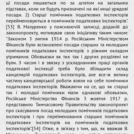
ці посади лишаються по за штатом на загальних
підставах, коли не будуть призначені на які инші урядові
посади. 2) Старші помічники податкових інспекторів
перейменовуються в помічників податкових інспекторів".
[53] В. Мазуренко у пояснюючій записці, доданій до
законопроекту, мотивував свою ініціативу таким чином:
"Законом 3 липня 1914 р. Російським Міністерством
Фінансів були встановлені посади старших та молодших
помічників податкових інспекторів з ріжним окладом
утримання. Обовъязки як тих так і других розділені не
були. З часом і в звязку з ускладнанням праці органів
податкової інспекції треба було збільшити склад
канцелярій податкових інспекторів, але все-ж велику
частину канцелярської роботи взяли на себе помічники
податкових інспекторів. Вважаючи на се, що як старші
так і молодші помічники мали однакові обовъязки,
Російське Міністерство Фінансів 3 жовтня 1917 р.
представило Тимчасовому Правительству законопроект
про скасування посад молодших помічників податкових
інспекторів і про переіменовання старших помічників
податкових інспекторів на помічників податкових
інспекторів".[54] Отже, в зв'язку з тим, що, як вважав В.