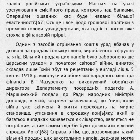
знаків російських українським. Мається на увазі
урегулювання емісійного права, контроль над банками.
Операціям ощадних кас буде надано більшої
еластичності".[67] Ось це і все щодо грошової політики з
промови голови уряду держави, яка однією ногою вже
стояла в фінансовій прірві.
Одним з засобів отримання коштів уряд вбачав у
дозволі на продаж коньяку і вина, виробленого з фруктів
та ягід. Вільний продаж цих напоїв було заборонено ще
царським урядом з початком світової війни, виняток
складав лише їхній збут за рецептами у вигляді ліків. 5
квітня 1918 р. виконуючий обов'язки народного міністра
фінансів В. Мазуренко та виконуючий обов'язки
директора Департаменту посередніх податків А.
Маршинський подали до Ради народних міністрів
доповідь, в якій, зокрема зазначалося, що "нині, коли
війна уже скінчена й життя переходить на мирне
становище, утиснення в спродажу кон[ь]яку, який в
багатьох випадках вживається як лікарство, являється не
потрібним, а тим самим слід-би було дозволити вільний
спродаж його".[68] Справа в тім, що, дозволивши такий
вільний продаж цих алкогольних напоїв, держава могла