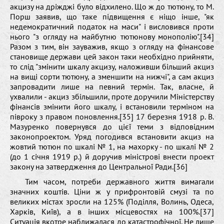
акцизу на дріжджі було відхилено. Що ж до тютюну, то М.
Порш заявив, що таке підвищення є ніщо інше, "як
недемократичний податок на маси" і висловився проти
нього "з огляду на майбутню тютюнову монополію".[34]
Разом з тим, він зауважив, якщо з огляду на фінансове
становище держави цей закон таки необхідно прийняти,
то слід "змінити шкалу акцизу, наложивши більший акциз
на вищі сорти тютюну, а зменшити на нижчі", а сам акциз
запровадити лише на певний термін. Так, власне, й
ухвалили - акциз збільшили, проте доручили Міністерству
фінансів змінити його шкалу, і встановили терміном на
півроку з правом поновлення.[35] 17 березня 1918 р. В.
Мазуренко повернувся до цієї теми з відповідним
законопроектом. Уряд погодився встановити акциз на
жовтий тютюн по шкалі № 1, на махорку - по шкалі № 2
(до 1 січня 1919 р.) й доручив міністрові внести проект
закону на затвердження до Центральної Ради.[36]
Тим часом, потреби державного життя вимагали
значних коштів. Ціни ж у прифронтовій смузі та по
великих містах зросли на 125% (Поділля, Волинь, Одеса,
Харків, Київ), а в інших місцевостях на 100%.[37]
Ситуація вкотре наближалася до катастрофічної. Не лише