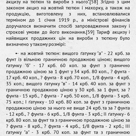
акцизу на тютюн та вироби з нього".[58] Згідно з цим
законом акциз на жовтий тютюн і махорку, а також на
продукцію, виготовлену з них, встановлювалися
терміном до 1 січня 1919 р., а міністрові фінансів
доручалося визначити спосіб запровадження закону і
строкові умови до його виконання.[59] Тариф акцизу і
найвищих продажних цін на вироби з тютюну було
визначено у такому розмірі:
•· на жовтий тютюн: вищого ґатунку "а" - 22 крб. за
фунт із вільною граничною продажною ціною; вищого
ґатунку "б" - 17 крб. 60 коп. за фунт з гранично
продажною ціною за 1 фунт у 34 крб. 80 коп., ? фунта -
17 крб. 40 коп., ? фунта - 8 крб. 70 коп., 1/8 фунта - 4 крб.
35 коп.; вищого ґатунку "в" - 14 крб. 40 коп. за фунт з
граничною продажною ціною у 30 крб. за 1 фунт, за ?
фунта - 15 крб., ? фунта - 7 крб. 50 коп., 1/8 фунта - 3 крб.
75 коп.; І ґатунку - 10 крб. 80 коп. за фунт з граничною
продажною ціною за нього не вище 24 крб. та за ? фунта
- 12 крб., ? фунта - 6 крб., 1/8 фунта - 3 крб.; ІІ ґатунку - 6
крб. 80 коп. за фунт та з граничною продажною ціною за
? фунта - 8 крб., ? фунта - 4 крб., 1/8 фунта - 2 крб.; ІІІ
ґатунку "а" - 3 крб. 70 коп. за фунт та з граничною