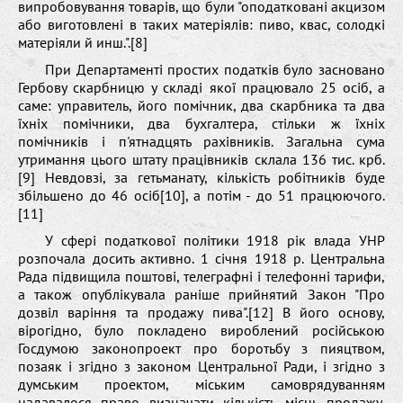
випробовування товарів, що були "оподатковані акцизом
або виготовлені в таких матеріялів: пиво, квас, солодкі
матеріяли й инш.".[8]
При Департаменті простих податків було засновано
Гербову скарбницю у складі якої працювало 25 осіб, а
саме: управитель, його помічник, два скарбника та два
їхніх помічники, два бухгалтера, стільки ж їхніх
помічників і п'ятнадцять рахівників. Загальна сума
утримання цього штату працівників склала 136 тис. крб.
[9] Невдовзі, за гетьманату, кількість робітників буде
збільшено до 46 осіб[10], а потім - до 51 працюючого.
[11]
У сфері податкової політики 1918 рік влада УНР
розпочала досить активно. 1 січня 1918 р. Центральна
Рада підвищила поштові, телеграфні і телефонні тарифи,
а також опублікувала раніше прийнятий Закон "Про
дозвіл варіння та продажу пива".[12] В його основу,
вірогідно, було покладено вироблений російською
Госдумою законопроект про боротьбу з пияцтвом,
позаяк і згідно з законом Центральної Ради, і згідно з
думським проектом, міським самоврядуванням
надавалося право визначати кількість місць продажу,