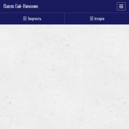
Павло Гай-Нижник
☰ Творчість
☰ Історія