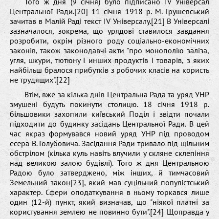
Того ж дня (9 січня) було підписано IV Універсал
Центральної Ради.[20] 11 січня 1918 р. М. Грушевський
зачитав в Малій Раді текст IV Універсалу.[21] В Універсалі
зазначалося, зокрема, що урядові ставилося завдання
розробити, окрім різного роду соціально-економічних
законів, також законодавчі акти "про монополію заліза,
угля, шкури, тютюну і инших продуктів і товарів, з яких
найбільш бралося прибутків з робочих класів на користь
не трудящих".[22]
Втім, вже за кілька днів Центральна Рада та уряд УНР
змушені будуть покинути столицю. 18 січня 1918 р.
більшовики захопили київський Поділ і звідти почали
підходити до будинку засідань Центральної Ради. В цей
час якраз формувався новий уряд УНР під проводом
есера В. Голубовича. Засідання Ради тривало під щільним
обстрілом (кілька куль навіть влучили у скляне склепіння
над великою залою будівлі). Того ж дня Центральною
Радою було затверджено, між інших, й тимчасовий
Земельний закон[23], який мав суцільний популістський
характер. Сфери оподаткування в ньому торкався лише
один (12-й) пункт, який визначав, що "ніякої платні за
користування землею не повинно бути".[24] Щоправда у