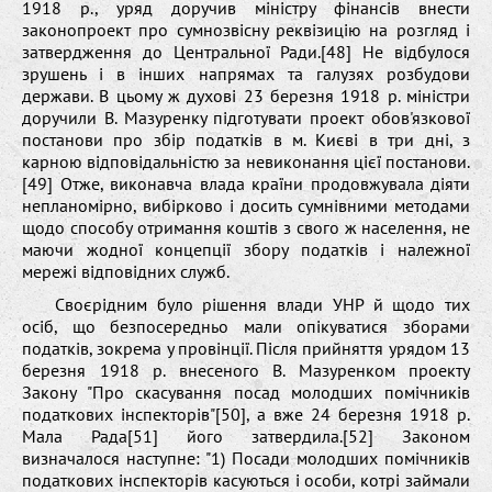
1918 р., уряд доручив міністру фінансів внести
законопроект про сумнозвісну реквізицію на розгляд і
затвердження до Центральної Ради.[48] Не відбулося
зрушень і в інших напрямах та галузях розбудови
держави. В цьому ж духові 23 березня 1918 р. міністри
доручили В. Мазуренку підготувати проект обов'язкової
постанови про збір податків в м. Києві в три дні, з
карною відповідальністю за невиконання цієї постанови.
[49] Отже, виконавча влада країни продовжувала діяти
непланомірно, вибірково і досить сумнівними методами
щодо способу отримання коштів з свого ж населення, не
маючи жодної концепції збору податків і належної
мережі відповідних служб.
Своєрідним було рішення влади УНР й щодо тих
осіб, що безпосередньо мали опікуватися зборами
податків, зокрема у провінції. Після прийняття урядом 13
березня 1918 р. внесеного В. Мазуренком проекту
Закону "Про скасування посад молодших помічників
податкових інспекторів"[50], а вже 24 березня 1918 р.
Мала Рада[51] його затвердила.[52] Законом
визначалося наступне: "1) Посади молодших помічників
податкових інспекторів касуються і особи, котрі займали