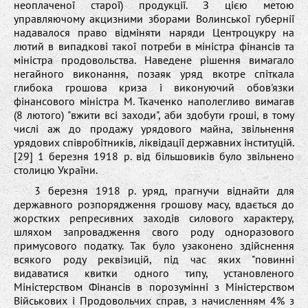
неоплаченої старої) продукції. З цією метою
управляючому акцизними зборами Волинської губернії
надавалося право відміняти наряди Центроцукру на
лютий в випадкові такої потреби в міністра фінансів та
міністра продовольства. Наведене рішення вимагало
негайного виконання, позаяк уряд вкотре спіткала
глибока грошова криза і виконуючий обов'язки
фінансового міністра М. Ткаченко наполегливо вимагав
(8 лютого) "вжити всі заходи", аби здобути гроші, в тому
числі аж до продажу урядового майна, звільнення
урядових співробітників, ліквідації державних інституцій.
[29] 1 березня 1918 р. від більшовиків було звільнено
столицю України.
3 березня 1918 р. уряд, прагнучи віднайти для
державного розпорядження грошову масу, вдається до
жорстких репресивних заходів силового характеру,
шляхом запровадження свого роду одноразового
примусового податку. Так було узаконено здійснення
всякого роду реквізицій, під час яких "повинні
видаватися квитки одного типу, установленого
Міністерством Фінансів в порозумінні з Міністерством
Військових і Продовольчих справ, з начисленням 4% з