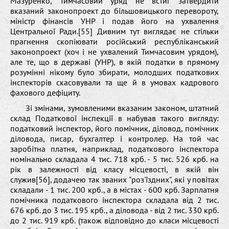
Мазуренко, Тимчасовий уряд не встиг затвердити
вказаний законопроект до більшовицького перевороту,
міністр фінансів УНР і подав його на ухвалення
Центральної Ради.[55] Дивним тут виглядає не стільки
прагнення скопіювати російський республіканський
законопроект (хоч і не ухвалений Тимчасовим урядом),
але те, що в державі (УНР), в якій податки в прямому
розумінні нікому було збирати, молодших податкових
інспекторів скасовували та ще й в умовах кадрового
фахового дефіциту.
Зі змінами, зумовленими вказаним законом, штатний
склад Податкової інспекції в набував такого вигляду:
податковий інспектор, його помічник, діловод, помічник
діловода, писар, бухгалтер і контролер. На той час
заробітна платня, наприклад, податкового інспектора
номінально складала 4 тис. 718 крб. - 5 тис. 526 крб. на
рік в залежності від класу місцевості, в якій він
служив[56], додачею так званих "роз'їздних", які у повітах
складали - 1 тис. 200 крб., а в містах - 600 крб. Зарплатня
помічника податкового інспектора складала від 2 тис.
676 крб. до 3 тис. 195 крб., а діловода - від 2 тис. 330 крб.
до 2 тис. 919 крб. (також відповідно до класи місцевості