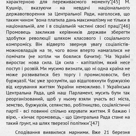
характерною для переживаємого моменту".[45] М.
Кушнір, вказуючи на невдачі національного
державотворення за Центральної Ради, наголосив, що
таким чином "вона платила дань максималізму не тільки в
національній, але і в соціальній частині своєї праці".[46]
Промовець закликав керівників держави зберегти
здобутки революції шляхом класового і соціального
компромісу. Він відверто звернув увагу соціалістів-
можновладців на те, чого вони вперто намагалися не
помічати (не хотіли чи боялися бачити): "На Україні
виростає нова сила. Ця сила - капіталізм, який несе
поступ і розвій. Ми мусимо визнати, що ні одна країна не
може розвиватися без торгу і промисловости, без
буржуазії. Час уже зрозуміти, що відштовхнути буржуазію
від керування життям України неможливо. І Українська
Центральна Рада, цей наш Парламент, мусить бути так
реорганізований, щоб у ньому взяли участь всі міста,
земство, буржуазія, селянство, робітництво, соціялістичні
партії - всі повинні спільно керувати життям. Я бажаю і
вірю, - кінчає промовець, - що Центральна Рада стане на
такий ґрунт, на шлях тверезої політики".[47]
Сподівання виявилися марними. Вже 21 березня