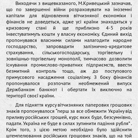
Виходячи з вищевказаного, М.Кривецький зазначав,
що по завершенні війни розраховувати на іноземні
капітали для відновлення вітчизняної економіки і
фінансів не доведеться, адже усі країни знаходяться у
кризовому стані й ще приблизно 4-5 років
інвестуватимуть кошти у власну економіку. Єдиний вихід
пропонувався власними силами налагодити народне
господарство, запровадити залізнично-кредитове
страхування, сільськогосподарську, торгівельну і
зовнішньо-торгівельну монополії, тимчасово дозволити
існування промислово-приватних підприємств, ввести
безмитний контроль тощо, аж до поступового
примусового насадження соціалізму. З боку фінансів
пропонувалося розпочати необмежений випуск
Держбанком банкнот і обертати їх виключно на
території своєї країни.
Для підняття курсу вітчизняних паперових грошових
знаків пропонувалося “перш за все обмежити Україну від
приливу російських грошей, курс яких буде, безсумнівно,
падати. Україна не буде в силах зупинити падіння рубля” .
Крім того, з цією метою необхідно було здійснити
штемпелювання російських грошових знаків, що на той