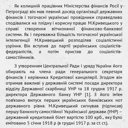
Як колишній працівник Міністерства фінансів Росії у
Петрограді він мав певний досвід організації державних
фінансів і тогочасні українські провідники справедливо
сподівалися на плідну і корисну працю М.Кривецького у
справі створення вітчизняної фінансово-банкової
системи. Як і переважна більшість тогочасної української
інтелигенції М.Кривецький розподіляв соціалістичні
узріння. Він вступив до партії українських cоціалістів-
федералістів, а потім пристав до соціалістів-
самостійників.
З утворенням Центральної Ради і уряду України його
обирають на члена ради генерального секретаря
фінансів і керівника Кредитової канцелярії. Згодом він
отримав важливі у державній системі посади директора
відділу Державної скарбниці УНР та 18 грудня 1917 р.
директора Державного банку УНР [1]. З його ім’ям
пов’язано випуск перших українських банківських нот
державного рівня. М.Кривецький сигнував (підписав)
першу банкноту самостійної Української держави (УНР) –
державний кредитовий білет вартістю 100 крб., яку було
емітовано 5 січня 1918 р (в грудні 1917 р. за ст. ст.).