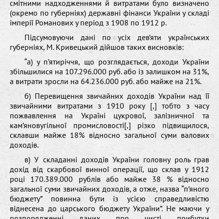
смітними надходженнями й витратами було визначено
(окремо по губерніях) державні фінанси України у складі
імперії Романових у період з 1908 по 1912 р.
Підсумовуючи дані по усіх дев’яти українських
губерніях, М. Кривецький дійшов таких висновків:
“а) у п’ятиріччя, що розглядається, доходи України
збільшилися на 107.296.000 руб. або із залишком на 31%,
а витрати зросли на 64.236.000 руб. або майже на 21%.
б) Перевищення звичайних доходів України над її
звичайними витратами з 1910 року [,] тобто з часу
пожвавлення на Україні цукрової, залізничної та
кам’яновугільної промисловості[,] різко підвищилося,
склавши майже 18% відносно загальної суми валових
доходів.
в) У складанні доходів України головну роль грав
дохід від скарбової винної операції, що склав у 1912
році 170.389.000 рублів або майже 38 % відносно
загальної суми звичайних доходів, а отже, назва “п’яного
бюджету” повинна бути із усією справедливістю
віднесена до царського бюджету України”. Не маючи у
розпорядженні даних про чисті прибутки