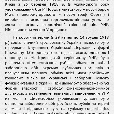
Києві з 25 березня 1918 р. (з українського боку
уповноваженим був М.Порш, з німецького – посол барон
Мум, з австро-угорського – посол граф Форгач) і
виробила 5 основних торговельно-цінових угод, що
лягли в основу економічної співпраці між УНР,
Німеччиною та Австро-Угорщиною.
На короткий термін (з 29 квітня по 14 грудня 1918
р.) соціалістичний курс розвитку України частково було
перервано існуванням Української Держави у формі
Гетьманату П.Скоропадського, під час якого, однак, як і
пропонував М. Кривецький керівництву УНР, було
розпочато штемпелювання рублів, обмежено ввіз і
заборонено обіг окремих рубльових номіналів з
плануванням повного обміну всієї маси російських
грошових знаків на українські і заборони їхнього
функціонування в Україні. При цьому було збережено усі
форми власності і свободу фінансово-економічної
діяльності. З поваленням Гетьманату і відновленням УНР
на чолі з Директорією українським урядом було
остаточно заборонено обіг російських рублів на терені
держави і відновлено курс на суцільну соціалізацію,
націоналізацію і монополізацію вітчизняних економіки і