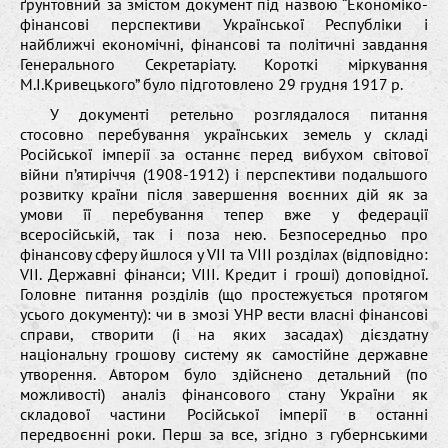
ґрунтовний за змістом документ під назвою “Економіко-
фінансові перспективи Української Республіки і
найближчі економічні, фінансові та політичні завдання
Генерального Секретаріату. Короткі міркування
М.І.Кривецького” було підготовлено 29 грудня 1917 р.
У документі ретельно розглядалося питання
стосовно перебування українських земель у складі
Російської імперії за останнє перед вибухом світової
війни п’ятиріччя (1908-1912) і перспективи подальшого
розвитку країни після завершення воєнних дій як за
умови її перебування тепер вже у федерації
всеросійській, так і поза нею. Безпосередньо про
фінансову сферу йшлося у VII та VIII розділах (відповідно:
VII. Державні фінанси; VIII. Кредит і гроші) доповідної.
Головне питання розділів (що простежується протягом
усього документу): чи в змозі УНР вести власні фінансові
справи, створити (і на яких засадах) дієздатну
національну грошову систему як самостійне державне
утворення. Автором було здійснено детальний (по
можливості) аналіз фінансового стану України як
складової частини Російської імперії в останні
передвоєнні роки. Перш за все, згідно з губернськими