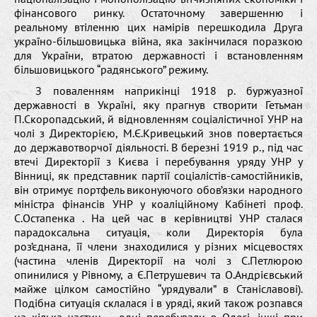
фінансового ринку. Остаточному завершенню і
реальному втіленню цих намірів перешкодила Друга
україно-більшовицька війна, яка закінчилася поразкою
для України, втратою державності і встановленням
більшовицького “радянського” режиму.
З поваленням наприкінці 1918 р. буржуазної
державності в Україні, яку прагнув створити Гетьман
П.Скоропадський, й відновленням соціалістичної УНР на
чолі з Директорією, М.Є.Кривецький знов повертається
до державотворчої діяльності. В березні 1919 р., під час
втечі Директорії з Києва і перебування уряду УНР у
Вінниці, як представник партії соціалістів-самостійників,
він отримує портфель виконуючого обов’язки народного
міністра фінансів УНР у коаліційному Кабінеті проф.
С.Остапенка . На цей час в керівництві УНР сталася
парадоксальна ситуація, коли Директорія була
роз’єднана, її члени знаходилися у різних місцевостях
(частина членів Директорії на чолі з С.Петлюрою
опинилися у Рівному, а Є.Петрушевич та О.Андрієвський
майже цілком самостійно “урядували” в Станіславові).
Подібна ситуація склалася і в уряді, який також розпався
на кілька частин – одні перебували в Одесі, інші при