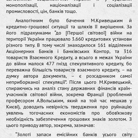
монополізації, націоналізації і соціалізації
промисловості, цін, банків тощо.
Аналогічним було бачення М.Кривецьким й
кредитно-грошової ситуації та шляхів її вирішення. За
його підрахунками “до [Першої світової] війни на
території України працювало 3.660 кредитових установи
різного типу. В тому числі знаходилося 161 відділення
Акціонерних Банків і Банківських Контор, та 316
товариств Взаємного Кредиту, а всього в межах України
до війни малося 477 гнізд спекулятивного кредиту, бо
переважна більшість товариств взаємного кредиту, – на
думку автора документа, – є розсадником самої
неприборканої спекуляції”. Після цього М.Кривецький,
спираючись на аналіз стану державних фінансів країн-
учасників світової війни, зокрема Франції (зроблений
професором А.Вольським, який на той час мешкав у
Києві), доводить невірність твердження про руйнацію
уявлень тогочасних економістів про обов’язкову
необхідність забезпечення грошових знаків золотом. З
цього приводу автор, зокрема, зазначав:
“Золоті запаси емісійних банків усього світу