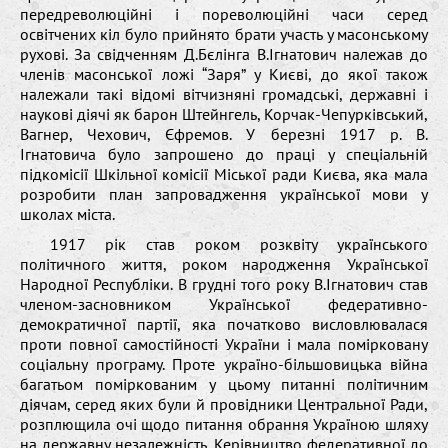
передреволюційні і пореволюційні часи серед
освітчених кіл було прийнято брати участь у масонському
рухові. За свідченням Д.Бєлінга В.Ігнатович належав до
членів масонської ложі “Заря” у Києві, до якої також
належали такі відомі вітчизняні громадські, державні і
наукові діячі як барон Штейнгель, Корчак-Чепурківський,
Вагнер, Чехович, Єфремов. У березні 1917 р. В.
Ігнатовича було запрошено до праці у спеціальній
підкомісії Шкільної комісії Міської ради Києва, яка мала
розробити план запровадження української мови у
школах міста.
1917 рік став роком розквіту українського
політичного життя, роком народження Української
Народної Республіки. В грудні того року В.Ігнатович став
членом-засновником Української федеративно-
демократичної партії, яка початково висловлювалася
проти повної самостійності України і мала помірковану
соціальну програму. Проте україно-більшовицька війна
багатьом поміркованим у цьому питанні політичним
діячам, серед яких були й провідники Центральної Ради,
розплющила очі щодо питання обрання Україною шляху
на державну незалежність. Керівництво федеративної до