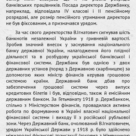
банківських працівників. Посада директора Держбанку,
наприклад, відповідала IV класові і ІІ пенсійному
розрядові, але розмір пенсійного утримання директора
не був фіксованим, а призначався урядом.
За час свого директорства В.Ігнатович сигнував шість
банкнотів незалежної України у гривневій вартості.
Зробив значний внесок у заснування національного
банку державної України, налагодження його плідної
діяльності та в розбудову української банківської і
фінансової системи. Держбанк був однією з двох
державних установ (поряд з Державною скарбницею) за
допомогою яких міністр фінансів керував грошовою
системою країни. Державний банк дбав про
забезпечення грошової системи через випуск
кредитових білетів і був, відповідно, також й емісійним
державним банком. За Гетьманату 1918 р. Держбанком,
спільно з Міністерством фінансів, провадилася активна
робота по формуванню в Україні власної національної
фінансової системи і виходу її з російської рубльової
зони. Через Державний банк, очолюваний В.Ігнатовичем,
урядом Української Держави у 1918 р. було здійснено
міжнародні фінансові трансакції (зокрема з Німеччиною