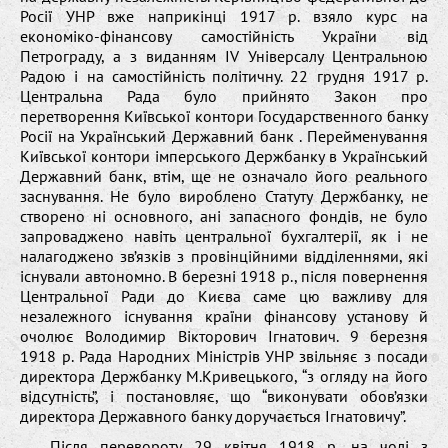
Росії УНР вже наприкінці 1917 р. взяло курс на
економіко-фінансову самостійність України від
Петрограду, а з виданням IV Універсалу Центральною
Радою і на самостійність політичну. 22 грудня 1917 р.
Центральна Рада було прийнято Закон про
перетворення Київської контори Государственного банку
Росії на Український Державний банк . Перейменування
Київської контори імперського Держбанку в Український
Державний банк, втім, ще не означало його реального
заснування. Не було вироблено Статуту Держбанку, не
створено ні основного, ані запасного фондів, не було
запроваджено навіть центральної бухгалтерії, як і не
налагоджено зв’язків з провінційними відділеннями, які
існували автономно. В березні 1918 р., після повернення
Центральної Ради до Києва саме цю важливу для
незалежного існування країни фінансову установу й
очолює Володимир Вікторович Ігнатович. 9 березня
1918 р. Рада Народних Міністрів УНР звільняє з посади
директора Держбанку М.Кривецького, “з огляду на його
відсутність”, і постановляє, що “виконувати обов’язки
директора Державного банку доручається Ігнатовичу”.
Після перевороту 29 квітня 1918 р. на чолі з