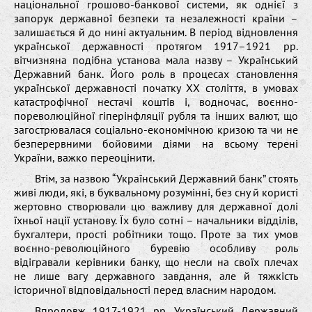
національної грошово-банкової системи, як однієї з
запорук державної безпеки та незалежності країни –
залишається й до нині актуальним. В період відновлення
української державності протягом 1917–1921 рр.
вітчизняна подібна установа мала назву – Український
Державний банк. Його роль в процесах становлення
української державності початку ХХ століття, в умовах
катастрофічної нестачі коштів і, водночас, воєнно-
пореволюційної гіперінфляції рубля та інших валют, що
загострювалася соціально-економічною кризою та чи не
безперервними бойовими діями на всьому терені
України, важко переоцінити.
Втім, за назвою “Український Державний банк” стоять
живі люди, які, в буквальному розумінні, без сну й користі
жертовно створювали цю важливу для державної долі
їхньої нації установу. Їх було сотні – начальники відділів,
бухгалтери, прості робітники тощо. Проте за тих умов
воєнно-революційного буревію особливу роль
відігравали керівники банку, що несли на своїх плечах
не лише вагу державного завдання, але й тяжкість
історичної відповідальності перед власним народом.
Впродовж 1917-1921 рр. Український Державний