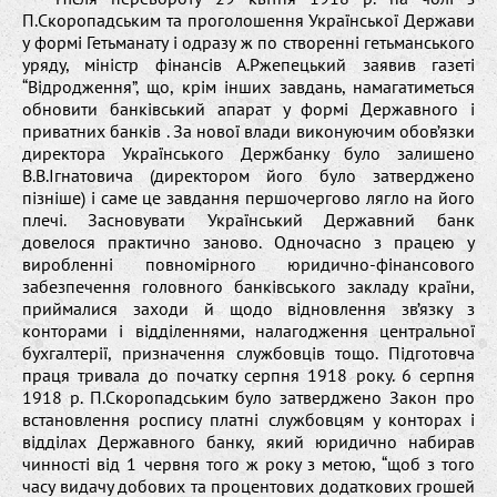
П.Скоропадським та проголошення Української Держави
у формі Гетьманату і одразу ж по створенні гетьманського
уряду, міністр фінансів А.Ржепецький заявив газеті
“Відродження”, що, крім інших завдань, намагатиметься
обновити банківський апарат у формі Державного і
приватних банків . За нової влади виконуючим обов’язки
директора Українського Держбанку було залишено
В.В.Ігнатовича (директором його було затверджено
пізніше) і саме це завдання першочергово лягло на його
плечі. Засновувати Український Державний банк
довелося практично заново. Одночасно з працею у
виробленні повномірного юридично-фінансового
забезпечення головного банківського закладу країни,
приймалися заходи й щодо відновлення зв’язку з
конторами і відділеннями, налагодження центральної
бухгалтерії, призначення службовців тощо. Підготовча
праця тривала до початку серпня 1918 року. 6 серпня
1918 р. П.Скоропадським було затверджено Закон про
встановлення роспису платні службовцям у конторах і
відділах Державного банку, який юридично набирав
чинності від 1 червня того ж року з метою, “щоб з того
часу видачу добових та процентових додаткових грошей