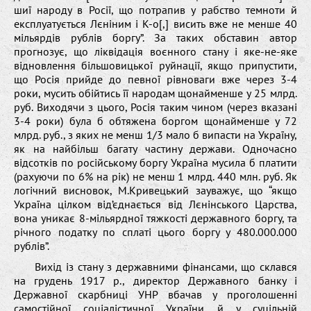
шиї народу в Росії, що потрапив у рабство темноти й
експлуатується Лєніним і К-о[,] висить вже не менше 40
мільярдів рублів боргу”. За таких обставин автор
прогнозує, що ліквідація воєнного стану і яке-не-яке
відновлення більшовицької руйнації, якщо припустити,
що Росія прийде до певної рівноваги вже через 3-4
роки, мусить обійтись її народам щонайменше у 25 млрд.
руб. Виходячи з цього, Росія таким чином (через вказані
3-4 роки) була б обтяжена боргом щонайменше у 72
млрд. руб., з яких не менш 1/3 мало б випасти на Україну,
як на найбільш багату частину держави. Одночасно
відсотків по російському боргу Україна мусила б платити
(рахуючи по 6% на рік) не менш 1 млрд. 440 млн. руб. Як
логічний висновок, М.Кривецький зауважує, що “якщо
Україна цілком від’єднається від Лєнінського Царства,
вона уникає 8-мільярдної тяжкості державного боргу, та
річного податку по сплаті цього боргу у 480.000.000
рублів”.
Вихід із стану з державними фінансами, що склався
на грудень 1917 р., директор Державного банку і
Державної скарбниці УНР вбачав у проголошенні
самостійної соціалістичної України й у суцільній