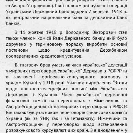
та Австро-Угорщиною). Свої повномірні публічні операції
Український Державний банк відкрив 2 вересня 1918 р.
як центральний національний банк та депозитний банк
банків.
З 11 жовтня 1918 р. Володимир Вікторович стає
також членом комісії Ради Державного банку, якій було
доручено у терміновому порядку виробити основні
постанови щодо кредитування Держбанком
кооперативних кредитових установ.
В.Ігнатович брав участь як член української делегації
у мирових переговорах Української Держави з РСФРР та
в заключені торгівельно-консулярного договору з
урядом Кубані у 1918 році. Учасник вироблення “Згоди
щодо поштово-телеграфних зносин” між Українською
Державою і Кубанню. Член української державної
фінансової комісії на переговорах з Німеччиною та
Австро-Угорщиною та на мирових переговорах з РРФСР.
Він також був учасником переговорів фінансових комісій
України (як за УНР, так і за Гетьманату), Німеччини та
Австро-Угорщини у переговорах щодо встановлення
розрахункового курсу валют цих країн. З відновленням у