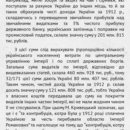
поступали за рахунок України до інших місць, то й за
таких обрахунків чисті доходи України за 1912 р.,
складаючись з перевищення звичайних прибутків над
звичайними видатками та 3% чистого прибутку
державного банку, українських залізниць і поправки на
промисловий податок, склали значну суму у 201 млн. 815
тис. рублів.
З цієї суми слід вирахувати (пропорційно кількості
українського населення) витрати по центральному
управлінню імперії і по сплаті державних боргів.
Загальна сума видатків по імперії, відповідно до
вищевказаних статей, склала 460 млн. 928 тис. руб., тому
32/171 цієї суми дають Україні 80 млн. 407 тис. рублів.
Таким чином, чистий дохід України за 1912 р. склав
досить значну суму у 121 млн. 808 тис. руб., тобто Україна
з власних коштів передавала цю суму на покриття
видатків інших частин імперії, які не мали жодним чином
її не стосувалися. При цьому М. Кривецький зазначає, що
це і є “та контрибуція, котра була у 1912 році сплачена
Україною за честь перебувати областю Імперії
Романових” та наголошує на тому, що “контрибуція, котру