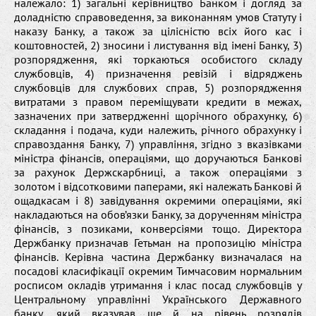
належало: 1) загальні керівництво Банком і догляд за
доладністю справоведення, за виконанням умов Статуту і
наказу Банку, а також за цілісністю всіх його кас і
коштовностей, 2) зносини і листування від імені Банку, 3)
розпорядження, які торкаються особистого складу
службовців, 4) призначення ревізій і відряджень
службовців для службових справ, 5) розпорядження
витратами з правом переміщувати кредити в межах,
зазначених при затвердженні щорічного обрахунку, 6)
складання і подача, куди належить, річного обрахунку і
справоздання Банку, 7) управління, згідно з вказівками
міністра фінансів, операціями, що доручаються Банкові
за рахунок Держскарбниці, а також операціями з
золотом і відсотковими паперами, які належать Банкові й
ощадкасам і 8) завідування окремими операціями, які
накладаються на обов’язки Банку, за дорученням міністра
фінансів, з позиками, конверсіями тощо. Директора
Держбанку призначав Гетьман на пропозицію міністра
фінансів. Керівна частина Держбанку визначалася на
посадові класифікації окремим Тимчасовим нормальним
росписом окладів утримання і клас посад службовців у
Центральному управлінні Українського Державного
банку, який вказував ще й на рівень розрядів