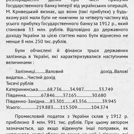
Государственного банку імперії від українських операцій,
М. Кривецький визнає, що вони (такі прибутки) у будь-
якому разі мали бути не нижчими за четверту частину від
усього прибутку Государственного банку за 1912 р., який
становив 33 млн. рублів. Відповідно до державного
доходу України за цією статтею мало бути віднесено не
менше 8 млн. 250 тис. рублів.
Були обчислені й фінанси трьох державних
залізниць в Україні, які характеризувалися наступними
величинами :
Залізниці.........Валовий дохід..Валові
видатки....Чистий дохід
Тисячі рублів
Катерининська........68.736.......34.987.............33.749
Південна.............67.846.......37.165.............30.680
Південно-Західна.....83.301.......43.356.............39.945
Усього:.............219.883......115.509............104.374
Промисловий податок з України склав у 1912 р.
приблизно 8 млн. 991 тис. рублів. При цьому автором
зазначається, що якщо відкинути інші поправки, як
наприклад, митні збори та акциз на чай і сірники, які