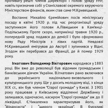
противагу решті членів Директорії і голові уряду УНР,
навіть призначив собі у Станіславові окремого керуючого
Міністерством фінансів, яким став саме М.Кривецький.
Востаннє Михайло Єремійович посів міністерську
посаду в квітні 1920 р. під час реорганізації уряду
заступником його голови А.Лівицьким в Кам’янці-
Подільському. Проте скоро, наприкінці травня 1920 р.,
попередній уряд подався до демісії і було сформовано
нову Раду Міністрів з лівих партій. Невдовзі
М.Кривецький емігрував до Австрії і зупинився у Відні.
Згодом він перебрався до Франції, де й помер 1929
року.
Ігнатович Володимир Вікторович
народився у 1883
році. Він вже до революції був відомим громадським і
банківським діячем України. В.Ігнатович рано включився
до українського національно-визвольного і
культурницького руху. Ще у досить молодому віці, з кінця
ХІХ ст., він був членом ”Старої громади” у Києві. З 1901
року працював у Київському відділенні Держбанку і
залишався, одночасно, касиром “Старої громади” аж до її
ліквідації. Є.Чикаленко характеризував його, як
“фінансиста” і “щирого українця”. В бурхливі