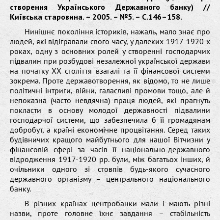
створення Українського Державного банку) //
Київська старовина. – 2005. – №5. – С.146–158.
Нинішнє покоління істориків, нажаль, мало знає про
людей, які відігравали свого часу, у далеких 1917-1920-х
роках, одну з основних ролей у створенні господарчих
підвалин при розбудові незалежної української держави
на початку ХХ століття взагалі та її фінансової системи
зокрема. Проте державотворення, як відомо, то не лише
політичні інтриги, війни, галасливі промови тощо, але й
непоказна (часто невдячна) праця людей, які прагнуть
покласти в основу молодої державності підвалини
господарчої системи, що забезпечила б її громадянам
добробут, а країні економічне процвітання. Серед таких
будівничих кращого майбутнього для нашої Вітчизни у
фінансовій сфері за часів її національно-державного
відродження 1917-1920 рр. були, між багатьох інших, й
очільники одного зі стовпів будь-якого сучасного
державного організму – центрального національного
банку.
В різних країнах центробанки мали і мають різні
назви, проте головне їхнє завдання – стабільність