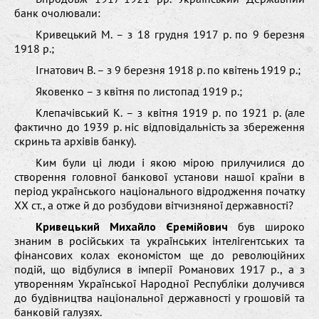
банк очолювали:
Кривецький М. – з 18 грудня 1917 р. по 9 березня
1918 р.;
Ігнатович В. – з 9 березня 1918 р. по квітень 1919 р.;
Яковенко – з квітня по листопад 1919 р.;
Клепачівський К. – з квітня 1919 р. по 1921 р. (але
фактично до 1939 р. ніс відповідальність за збереження
скринь та архівів банку).
Ким були ці люди і якою мірою прилучилися до
створення головної банкової установи нашої країни в
період українського національного відродження початку
ХХ ст., а отже й до розбудови вітчизняної державності?
Кривецький Михайло Єремійович
був широко
знаним в російських та українських інтелігентських та
фінансових колах економістом ще до революційних
подій, що відбулися в імперії Романових 1917 р., а з
утворенням Української Народної Республіки долучився
до будівництва національної державності у грошовій та
банковій галузях.