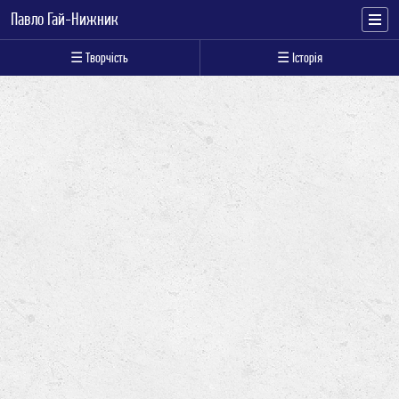
Павло Гай-Нижник
☰ Творчість
☰ Історія