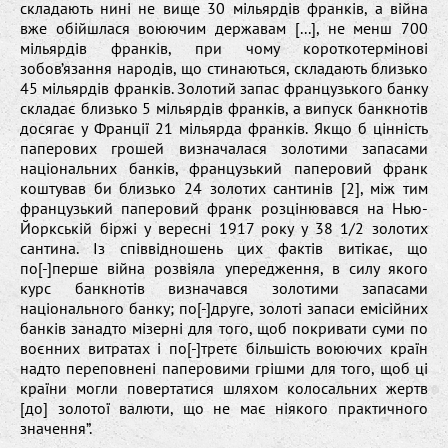
складають нині не вище 30 мільярдів франків, а війна
вже обійшлася воюючим державам [...], не менш 700
мільярдів франків, при чому короткотермінові
зобов’язання народів, що стинаються, складають близько
45 мільярдів франків. Золотий запас французького банку
складає близько 5 мільярдів франків, а випуск банкнотів
досягає у Франції 21 мільярда франків. Якщо б цінність
паперових грошей визначалася золотими запасами
національних банків, французький паперовий франк
коштував би близько 24 золотих сантинів [2], між тим
французький паперовий франк розцінювався на Нью-
Йоркській біржі у вересні 1917 року у 38 1/2 золотих
сантина. Із співвідношень цих фактів витікає, що
по[-]перше війна розвіяла упередження, в силу якого
курс банкнотів визначався золотими запасами
національного банку; по[-]друге, золоті запаси емісійних
банків занадто мізерні для того, щоб покривати суми по
воєнних витратах і по[-]третє більшість воюючих країн
надто переповнені паперовими грішми для того, щоб ці
країни могли повертатися шляхом колосальних жертв
[до] золотої валюти, що не має ніякого практичного
значення”.