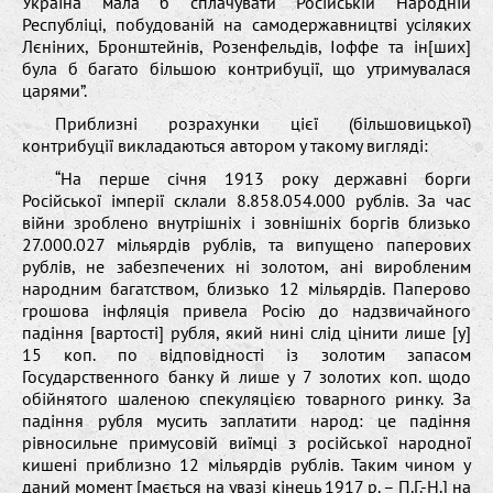
Україна мала б сплачувати Російській Народній
Республіці, побудованій на самодержавництві усіляких
Лєніних, Бронштейнів, Розенфельдів, Іоффе та ін[ших]
була б багато більшою контрибуції, що утримувалася
царями”.
Приблизні розрахунки цієї (більшовицької)
контрибуції викладаються автором у такому вигляді:
“На перше січня 1913 року державні борги
Російської імперії склали 8.858.054.000 рублів. За час
війни зроблено внутрішніх і зовнішніх боргів близько
27.000.027 мільярдів рублів, та випущено паперових
рублів, не забезпечених ні золотом, ані виробленим
народним багатством, близько 12 мільярдів. Паперово
грошова інфляція привела Росію до надзвичайного
падіння [вартості] рубля, який нині слід цінити лише [у]
15 коп. по відповідності із золотим запасом
Государственного банку й лише у 7 золотих коп. щодо
обійнятого шаленою спекуляцією товарного ринку. За
падіння рубля мусить заплатити народ: це падіння
рівносильне примусовій виїмці з російської народної
кишені приблизно 12 мільярдів рублів. Таким чином у
даний момент [мається на увазі кінець 1917 р. – П.Г.-Н.] на