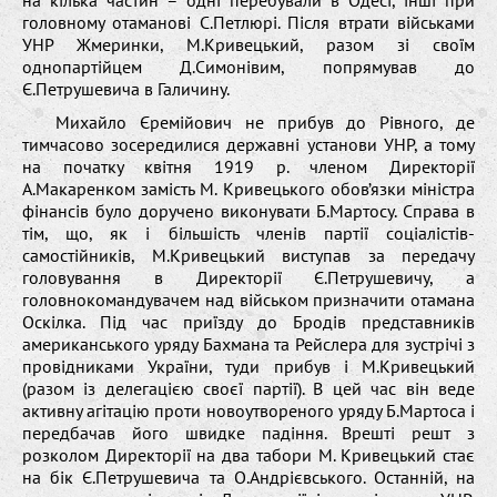
головному отаманові С.Петлюрі. Після втрати військами
УНР Жмеринки, М.Кривецький, разом зі своїм
однопартійцем Д.Симонівим, попрямував до
Є.Петрушевича в Галичину.
Михайло Єремійович не прибув до Рівного, де
тимчасово зосередилися державні установи УНР, а тому
на початку квітня 1919 р. членом Директорії
А.Макаренком замість М. Кривецького обов’язки міністра
фінансів було доручено виконувати Б.Мартосу. Справа в
тім, що, як і більшість членів партії соціалістів-
самостійників, М.Кривецький виступав за передачу
головування в Директорії Є.Петрушевичу, а
головнокомандувачем над військом призначити отамана
Оскілка. Під час приїзду до Бродів представників
американського уряду Бахмана та Рейслера для зустрічі з
провідниками України, туди прибув і М.Кривецький
(разом із делегацією своєї партії). В цей час він веде
активну агітацію проти новоутвореного уряду Б.Мартоса і
передбачав його швидке падіння. Врешті решт з
розколом Директорії на два табори М. Кривецький стає
на бік Є.Петрушевича та О.Андрієвського. Останній, на