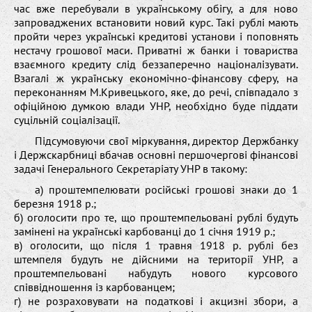
час вже перебували в українському обігу, а для ново
запроваджених встановити новий курс. Такі рублі мають
пройти через українські кредитові установи і поповнять
нестачу грошової маси. Приватні ж банки і товариства
взаємного кредиту слід беззаперечно націоналізувати.
Взагалі ж українську економічно-фінансову сферу, на
переконанням М.Кривецького, яке, до речі, співпадало з
офіційною думкою влади УНР, необхідно буде піддати
суцільній соціалізації.
Підсумовуючи свої міркування, директор Держбанку
і Держскарбниці вбачав основні першочергові фінансові
задачі Генерального Секретаріату УНР в такому:
а) проштемпелювати російські грошові знаки до 1
березня 1918 р.;
б) оголосити про те, що проштемпельовані рублі будуть
замінені на українські карбованці до 1 січня 1919 р.;
в) оголосити, що після 1 травня 1918 р. рублі без
штемпеля будуть не дійсними на території УНР, а
проштемпельовані набудуть нового курсового
співвідношення із карбованцем;
г) не розраховувати на податкові і акцизні збори, а