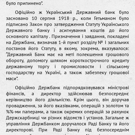
було припинено”.
Офіційно ж Український Державний банк було
засновано 10 серпня 1918 р., коли Гетьманом було
підписано Закон про затвердження Статуту Українського
Державного банку і асигнування коштів до його
основного капіталу . Призначення і завдання, покладені
на Держбанк, визначав 1-й пункт розділу № І загальних
постанов його Статуту, в якому, зокрема, вказувалося:
“Державний Банк має на меті полекшення грошового
обороту, допомогу шляхом короткострочного кредиту
державному торгу і промисловости і сільському
господарству на Україні, а також забезпеку грошової
маси”.
Офіційно Держбанк підпорядковувався міністрові
фінансів, а директор здійснював безпосереднє
керівництво його діяльністю. Крім цього, він доручав
провадження, за його вказівками, операцій з золотом та
%%-ми паперами, а також окремих операцій за рахунок
Держскарбниці чи різних відомств і установ. Загальне ж
управління Держбанком доручалося Раді Банку та його
директорові. При Раді Банку під безпосереднім