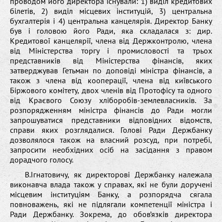
проводом його директора існували: 1) виділ кредитових
білетів, 2) виділ місцевих інституцій, 3) центральна
бухгалтерія і 4) центральна канцелярія. Директор Банку
був і головою його Ради, яка складалася з: дир.
Кредитової канцелярії, члена від Держконтролю, члена
від Міністерства торгу і промисловості та трьох
представників від Міністерства фінансів, яких
затверджував Гетьман по доповіді міністра фінансів, а
також з члена від кооперації, члена від київського
Біржового комітету, двох членів від Протофісу та одного
від Краєвого Союзу хліборобів-землевласників. За
розпорядженням міністра фінансів до Ради могли
запрошуватися представники відповідних відомств,
справи яких розглядалися. Голові Ради Держбанку
дозволялося також на власний розсуд, при потребі,
запросити необхідних осіб на засідання з правом
дорадчого голосу.
В.Ігнатовичу, як директорові Держбанку належала
виконавча влада також у справах, які не були доручені
місцевим інституціям Банку, а розпорядча сягала
повноважень, які не підлягали компетенції міністра і
Ради Держбанку. Зокрема, до обов’язків директора