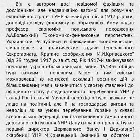
Він є автором досі невідомої фахівцям та
дослідникам, але надзвичайно вагомої для розуміння
економічної стратегії УНР на майбутні після 1917 р. роки,
доповіді-досліду (допомогу в обрахунках йому надав
професор економіки польського походження
А.А.Вольський) “Экономико-финансовые перспективы
Украинской Республики и ближайшие экономические,
финансовые и политические задачи Генерального
Секретариата. Краткие соображения М.И.Кривецкого”
(від 29 грудня 1917 р. за ст. ст.). Рік 1917-й закінчувався
початком україно-більшовицької війни. 1918-й обіцяв
бути важким і непевним. Разом з тим київські
можновладці (в контексті ескалації воєнних дій з
більшовиками) мали визначитися у своєму ставленні до
офіційного статусу федеративного перебування УНР у
складі Росії взагалі. Урядові необхідно було зважати не
лише на політичні, але й на господарські вигоди та
недоліки як за умови перебування України у складі
всеросійської федерації, так і за можливості самостійного
державного існування УНР. Дану ситуацію проаналізував
перший директор Державного банку і Державної
скарбниці УНР М.Кривецький. Значний за обсягом і