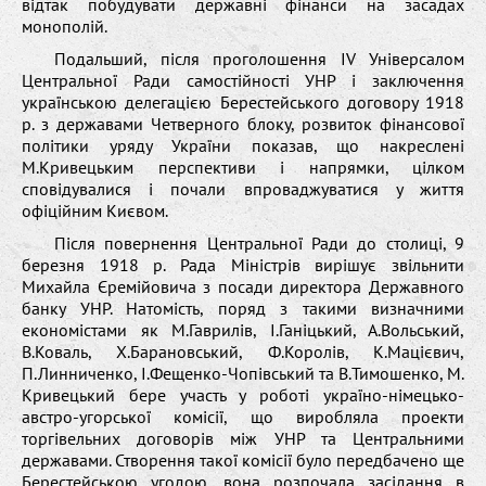
відтак побудувати державні фінанси на засадах
монополій.
Подальший, після проголошення IV Універсалом
Центральної Ради самостійності УНР і заключення
українською делегацією Берестейського договору 1918
р. з державами Четверного блоку, розвиток фінансової
політики уряду України показав, що накреслені
М.Кривецьким перспективи і напрямки, цілком
сповідувалися і почали впроваджуватися у життя
офіційним Києвом.
Після повернення Центральної Ради до столиці, 9
березня 1918 р. Рада Міністрів вирішує звільнити
Михайла Єремійовича з посади директора Державного
банку УНР. Натомість, поряд з такими визначними
економістами як М.Гаврилів, І.Ганіцький, А.Вольський,
В.Коваль, Х.Барановський, Ф.Королів, К.Мацієвич,
П.Линниченко, І.Фещенко-Чопівський та В.Тимошенко, М.
Кривецький бере участь у роботі україно-німецько-
австро-угорської комісії, що виробляла проекти
торгівельних договорів між УНР та Центральними
державами. Створення такої комісії було передбачено ще
Берестейською угодою, вона розпочала засідання в