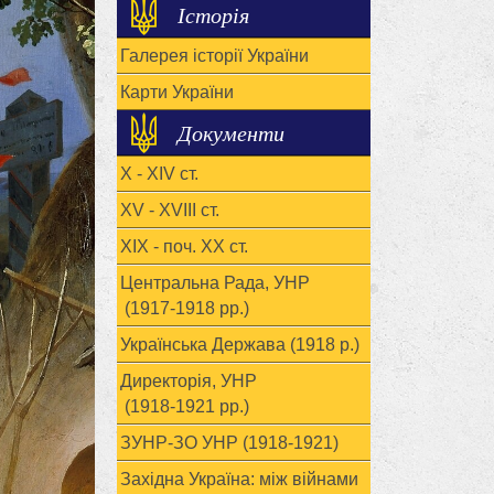
Історія
Галерея історії України
Карти України
Документи
X - XIV ст.
XV - XVIII ст.
ХІХ - поч. ХХ ст.
Центральна Рада, УНР
(1917-1918 рр.)
Українська Держава (1918 р.)
Директорія, УНР
(1918-1921 рр.)
ЗУНР-ЗО УНР (1918-1921)
Західна Україна: між війнами