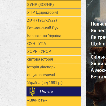
ЗУНР (ЗОУНР)
УНР (Директорія)
діячі (1917-1922)
Гетьманський Рух
Карпатська Україна
ОУН - УПА
УСРР - УРСР
світова історія
історія діаспори
енциклопедичні
Україна (від 1991 р.)
Поезія
«Вічність»