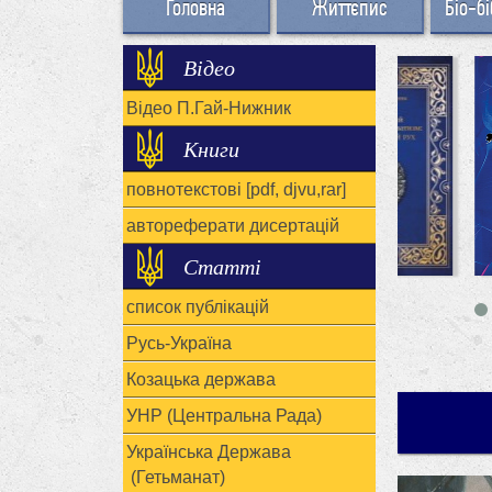
Головна
Життєпис
Біо-бі
Відео
Відео П.Гай-Нижник
Книги
повнотекстові [pdf, djvu,rar]
автореферати дисертацій
Статті
список публікацій
Русь-Україна
Козацька держава
УНР (Центральна Рада)
Українська Держава
(Гетьманат)