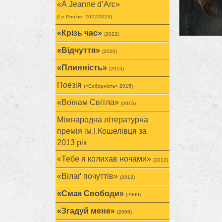
«À Jeanne d’Arc»
(Le Porche, 2022/2023)
«Крізь час»
(2022)
«Відчуття»
(2020)
«Плинність»
(2015)
Поезія
(«Соборність» 2015)
«Воїнам Cвітла»
(2015)
Міжнародна літературна
премія ім.І.Кошелівця за
2013 рік
«Тебе я колихав ночами»
(2013)
«Вілаґ почуттів»
(2012)
«Смак Свободи»
(2009)
«Згадуй мене»
(2006)