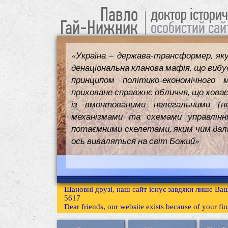
Павло
доктор істори
Гай-Нижник
особистий сай
«Україна – держава-трансформер, як
денаціональна кланова мафія, що вибуд
принципом політико-економічного 
приховане справжнє обличчя, що ховає
із вмонтованими нелегальними (н
механізмами та схемами управлінн
потаємними скелетами, яким чим далі т
ось виваляться на світ Божий»
Шановні друзі, наш сайт існує завдяки лише Ваш
5617
Dear friends, our website exists because of your f