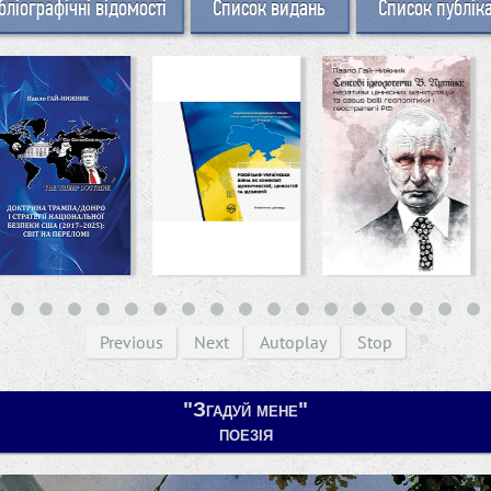
бліографічні відомості
Список видань
Список публік
Previous
Next
Autoplay
Stop
"Згадуй мене"
поезія