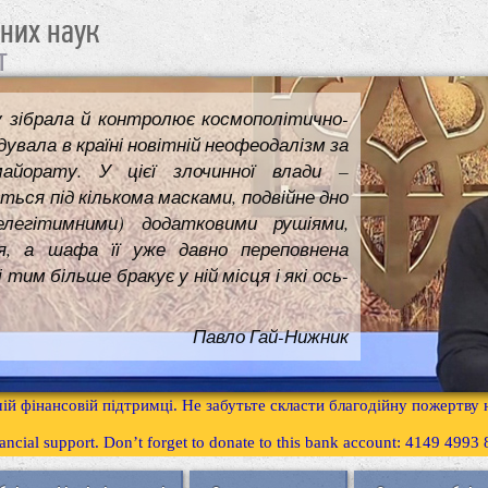
чних наук
т
у зібрала й контролює космополітично-
увала в країні новітній неофеодалізм за
майорату. У цієї злочинної влади –
ться під кількома масками, подвійне дно
елегітимними) додатковими рушіями,
я, а шафа її уже давно переповнена
им більше бракує у ній місця і які ось-
Павло Гай-Нижник
ій фінансовій підтримці. Не забутьте скласти благодійну пожертву
inancial support. Don’t forget to donate to this bank account: 4149 499