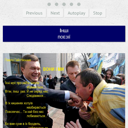
Previous
Next
Autoplay
Stop
Інші
поезії