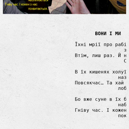
ВОНИ І МИ
			 Їхні мрії про рабів інколи

                                          зб
			 Втім, лиш раз. Й не серед нас.

                                          Сп
			 В їх кишенях холуїв

                                        назб
			 Повсякчас… Та хай без нас

                                        лоби
			 Бо вже суне в їх бордель,

                                        набл
			 Гніву час. І кожен з нас

                                        покв