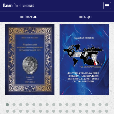
Павло Гай-Нижник
☰ Творчість
☰ Історія