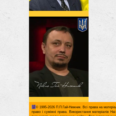
© 1995-2026 П.П.Гай-Нижник. Всі права на матеріал
право і суміжні права. Використання матерiалiв H
письмової згоди власника сайту. Для iнтернет-ви
гіперпосилання повинні міститися виключно в першом