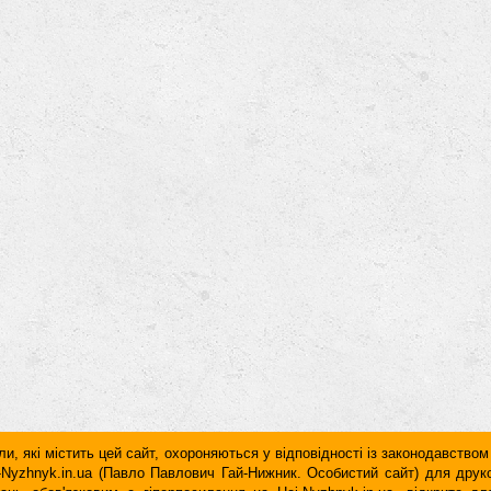
и, які містить цей сайт, охороняються у відповідності із законодавством
ai-Nyzhnyk.in.ua (Павло Павлович Гай-Нижник. Особистий сайт) для дру
дань обов'язковим є гiперпосилання на Hai-Nyzhnyk.in.ua, відкрите 
у чи в другому абзаці тексту.