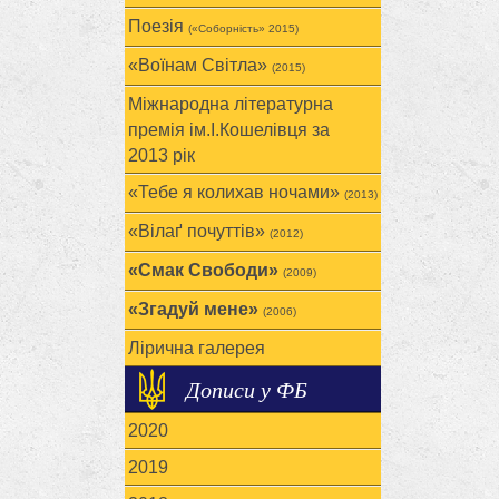
Поезія
(«Соборність» 2015)
«Воїнам Cвітла»
(2015)
Міжнародна літературна
премія ім.І.Кошелівця за
2013 рік
«Тебе я колихав ночами»
(2013)
«Вілаґ почуттів»
(2012)
«Смак Свободи»
(2009)
«Згадуй мене»
(2006)
Лірична галерея
Дописи у ФБ
2020
2019