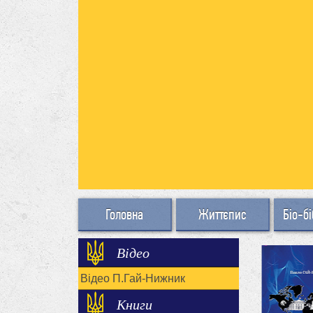
Головна
Життєпис
Біо-бі
Відео
Відео П.Гай-Нижник
Книги