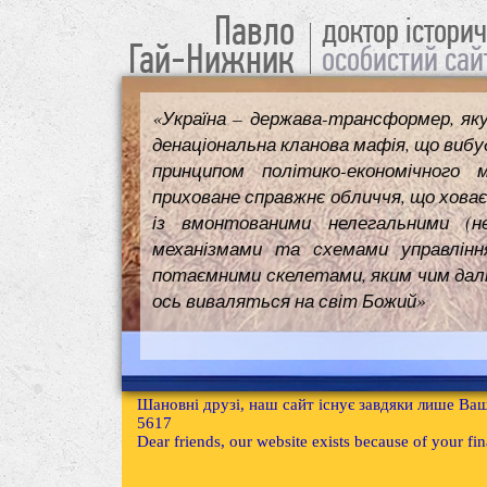
Павло
доктор істори
Гай-Нижник
особистий сай
«Україна – держава-трансформер, як
денаціональна кланова мафія, що вибуд
принципом політико-економічного 
приховане справжнє обличчя, що ховає
із вмонтованими нелегальними (н
механізмами та схемами управлінн
потаємними скелетами, яким чим далі т
ось виваляться на світ Божий»
Шановні друзі, наш сайт існує завдяки лише Ваш
5617
Dear friends, our website exists because of your f