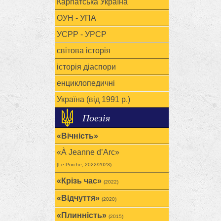
Карпатська Україна
			   Вдихни 
ОУН - УПА
			   Ліхтар
			   Розплак
УСРР - УРСР
			   І тулят
			   Щоб лик
світова історія
			   Стискає
			   Відверто
історія діаспори
			   Тенет 
енциклопедичні
			   Покірн
			   Нічни
Україна (від 1991 р.)
			   Незайм
			   Й роз
Поезія
			   Любов т
«Вічність»
«À Jeanne d’Arc»
(Le Porche, 2022/2023)
«Крізь час»
(2022)
«Відчуття»
(2020)
«Плинність»
(2015)