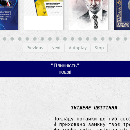
Previous
Next
Autoplay
Stop
"Плинність"
поезії
ЗНІЖЕНЕ ЦВІТІННЯ
потайки до губ свої перстá

ано замкну твоє тремтіння.

слів, звільни від них уста,
