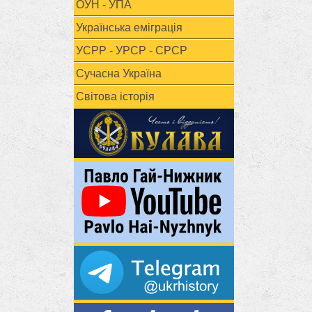
ОУН - УПА
Українська еміграція
УСРР - УРСР - СРСР
Сучасна Україна
Світова історія