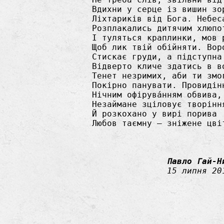
у серце із вишин зоріння

иків від Бога. Небеса

ались дитячим хлюпотінням

ься краплинки, мов роса,

 твій обійняти. Ворожіння

 груди, а підступна мла

 кличе здатись в володіння

незримих, аби ти змогла

о панувати. Провидіння,

м офірувáнням обвива,

ане зціловує творіння

кохано у вирі порива

аємну – зніжене цвітіння.

Павло Гай-Н
15 липня 20