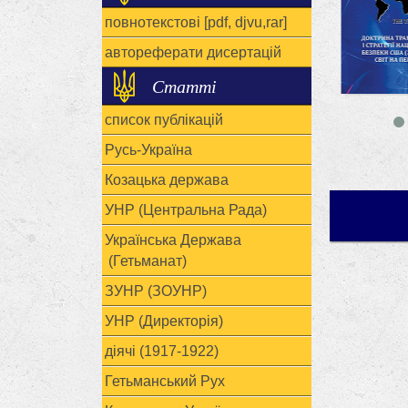
повнотекстові [pdf, djvu,rar]
автореферати дисертацій
Статті
список публікацій
Русь-Україна
Козацька держава
УНР (Центральна Рада)
Українська Держава
(Гетьманат)
ЗУНР (ЗОУНР)
УНР (Директорія)
діячі (1917-1922)
			   Поклáду 
Гетьманський Рух
			   Й прихов
			   Не треба 