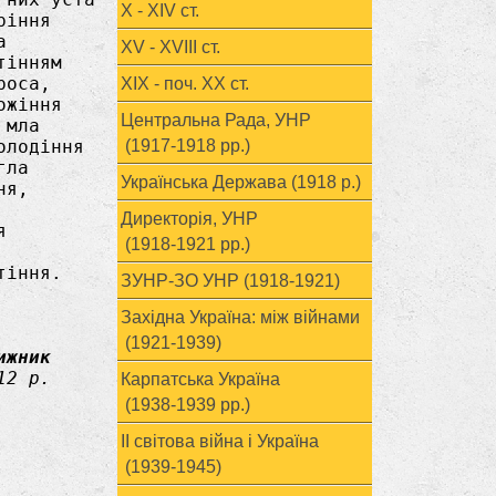
X - XIV ст.
XV - XVIII ст.
ХІХ - поч. ХХ ст.
Центральна Рада, УНР
(1917-1918 рр.)
Українська Держава (1918 р.)
Директорія, УНР
(1918-1921 рр.)
ЗУНР-ЗО УНР (1918-1921)
Західна Україна: між війнами
(1921-1939)
ижник
12 р.
Карпатська Україна
(1938-1939 рр.)
ІІ світова війна і Україна
(1939-1945)