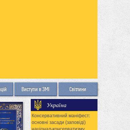
ацій
Виступи в ЗМІ
Світлини
Україна
Консервативний маніфест:
основні засади (заповіді)
націонал-консерватизму