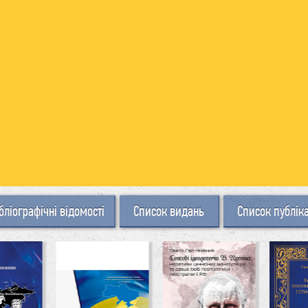
бліографічні відомості
Список видань
Список публік