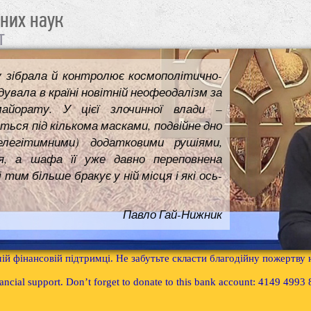
чних наук
т
у зібрала й контролює космополітично-
увала в країні новітній неофеодалізм за
майорату. У цієї злочинної влади –
ться під кількома масками, подвійне дно
елегітимними) додатковими рушіями,
я, а шафа її уже давно переповнена
им більше бракує у ній місця і які ось-
Павло Гай-Нижник
ій фінансовій підтримці. Не забутьте скласти благодійну пожертву
inancial support. Don’t forget to donate to this bank account: 4149 499