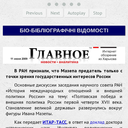
Previous
Next
Autoplay
Stop
БІО-БІБЛІОГРАФІЧНІ ВІДОМОСТІ
В РАН признали, что Мазепа предатель только с
точки зрения государственных интересов России
Основные дискуссии заседания научного совета РАН
«История международных отношений и внешней
политики России» на тему: «Полтавская победа и
внешняя политика России первой четверти XVII века.
Становление великой державы» развернулись вокруг
фигуры Ивана Мазепы.
Как передает
ИТАР-ТАСС
, в ответ на
доклад
доктора
исторических наук Института политических и