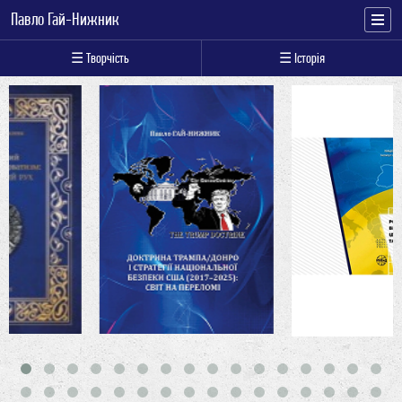
Павло Гай-Нижник
☰ Творчість
☰ Історія