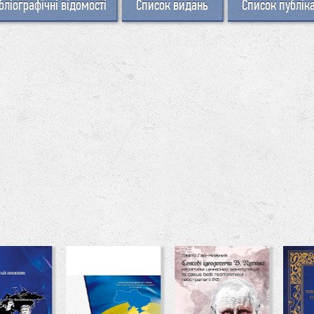
бліографічні відомості
Список видань
Список публік