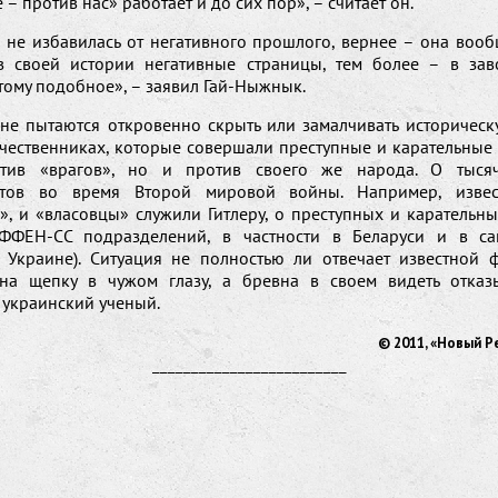
е – против нас» работает и до сих пор», – считает он.
 не избавилась от негативного прошлого, вернее – она вооб
в своей истории негативные страницы, тем более – в зав
тому подобное», – заявил Гай-Ныжнык.
не пытаются откровенно скрыть или замалчивать историческ
ечественниках, которые совершали преступные и карательные 
отив «врагов», но и против своего же народа. О тысяч
нтов во время Второй мировой войны. Например, извес
», и «власовцы» служили Гитлеру, о преступных и карательны
АФФЕН-СС подразделений, в частности в Беларуси и в са
в Украине). Ситуация не полностью ли отвечает известной ф
на щепку в чужом глазу, а бревна в своем видеть отказ
 украинский ученый.
© 2011, «Новый Р
_________________________