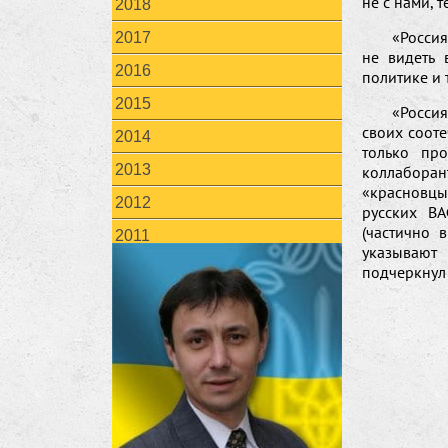
не с нами, т
2018
«Россия
2017
не видеть 
2016
политике и 
2015
«Россия
своих соот
2014
только пр
2013
коллабора
«красновцы
2012
русских В
(частично 
2011
указывают 
подчеркнул