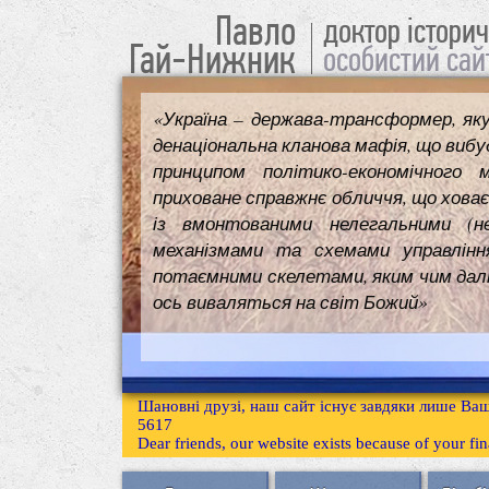
Павло
доктор істори
Гай-Нижник
особистий сай
«Україна – держава-трансформер, як
денаціональна кланова мафія, що вибуд
принципом політико-економічного 
приховане справжнє обличчя, що ховає
із вмонтованими нелегальними (н
механізмами та схемами управлінн
потаємними скелетами, яким чим далі т
ось виваляться на світ Божий»
Шановні друзі, наш сайт існує завдяки лише Ваш
5617
Dear friends, our website exists because of your f