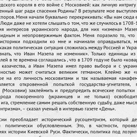
дского короля в его войне с Московией: как личную интригу
енный шаг ради спасения Родины? В результате мое выступле
споров. Меня начали буквально перекрикивать: «Вы нам сюда 
 Люди даже не хотели слышать о том, что же случилось в 1708-
ия интересов украинского народа, для них «измена» Мазе
идным и неопровержимым фактом. Меня поразило то, что
историки подходили ко мне и начинали оправдываться, 
какая политическая ситуация сложилась между Россией и Укр
нать, что Иван Мазепа не изменник». Только единицы из
лей в те времена соглашались , что в 1709 году не было «ков
 казачества, а Иван Мазепа имел право выбора и с украи
ностью может считаться великим гетманом. Клеймо же «
е на его личность московитами и так называемая «анафе
ляется откровенной попыткой государства-угнетателя, г
я (Московии) заклеймить и предупредить всяческие попытки 
арода покоренного (украинцев и не только) освободит
ига, стремление самим решать собственную судьбу, даже мыс
нтризма», – сказал ученый в интервью газете «День».
сии преобладает исторический русоцентризм, который де
ся политически обусловленным. Это, в частности, прояв
ях истории Киевской Руси. Фактически, политика под лозунг