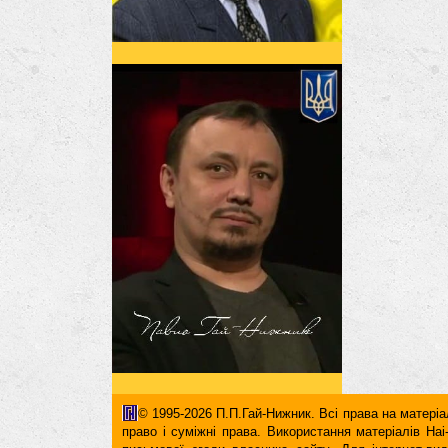
© 1995-2026 П.П.Гай-Нижник. Всі права на матеріал
право і суміжні права. Використання матерiалiв H
письмової згоди власника сайту. Для iнтернет-ви
гіперпосилання повинні міститися виключно в першом