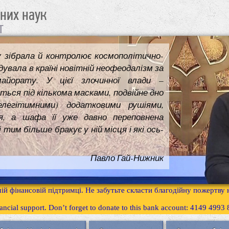
чних наук
т
у зібрала й контролює космополітично-
увала в країні новітній неофеодалізм за
майорату. У цієї злочинної влади –
ться під кількома масками, подвійне дно
елегітимними) додатковими рушіями,
я, а шафа її уже давно переповнена
им більше бракує у ній місця і які ось-
Павло Гай-Нижник
ій фінансовій підтримці. Не забутьте скласти благодійну пожертву
inancial support. Don’t forget to donate to this bank account: 4149 499