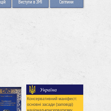
ацій
Виступи в ЗМІ
Світлини
Україна
Консервативний маніфест:
основні засади (заповіді)
націонал-консерватизму