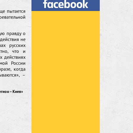
ще пытается
оевательной
ую правду о
действия не
ах русских
тно, что и
х действиях
мой России
разе, когда
ываются», –
егион – Киев»