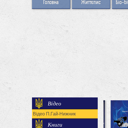
Головна
Життєпис
Біо-бі
Відео
Відео П.Гай-Нижник
Книги