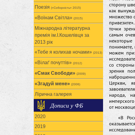
сторону шве
Поезія
(«Соборність» 2015)
как вынужд
множество 
«Воїнам Cвітла»
(2015)
привезите».
Міжнародна літературна
точки зрен
самым очев
премія ім.І.Кошелівця за
некоторые 
2013 рік
понимаете, 
«Тебе я колихав ночами»
можем приз
(2013)
исследовате
«Вілаґ почуттів»
(2012)
со стороны
зрения пол
«Смак Свободи»
(2009)
наброшенно
Церкви, яв
«Згадуй мене»
(2006)
завоевател
Лірична галерея
народа, н
имперского 
Дописи у ФБ
от москвоце
2020
«В Рос
оказывает
2019
исследовани