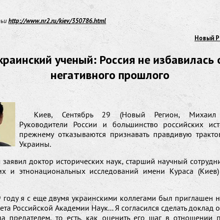
тьи
http://www.nr2.ru/kiev/350786.html
Новый Р
краинский ученый: Россия не избавилась 
негативного прошлого
Киев, Сентябрь 29 (Новый Регион, Михаил
Руководители России и большинство российских ис
прежнему отказываются признавать правдивую тракто
Украины.
 заявил доктор исторических наук, старший научный сотрудн
их и этнонациональных исследований имени Кураса (Киев)
 году я с еще двумя украинскими коллегами был приглашен н
ета Российской Академии Наук... Я согласился сделать доклад о
а предателем, то есть, как оценить его шаг в отношении 