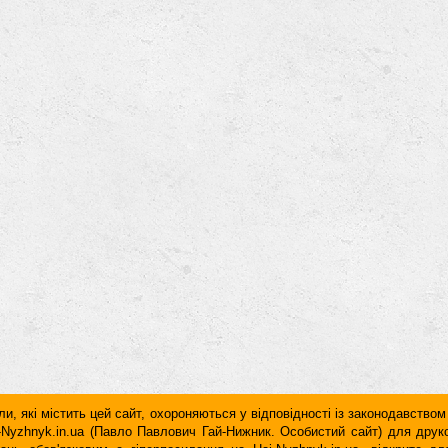
и, які містить цей сайт, охороняються у відповідності із законодавством
ai-Nyzhnyk.in.ua (Павло Павлович Гай-Нижник. Особистий сайт) для дру
дань обов'язковим є гiперпосилання на Hai-Nyzhnyk.in.ua, відкрите 
у чи в другому абзаці тексту.