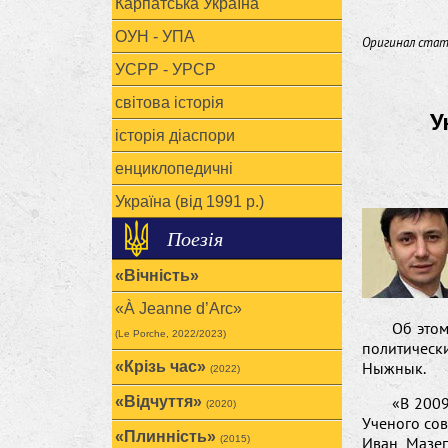
Карпатська Україна
ОУН - УПА
Оригинал ста
УСРР - УРСР
світова історія
У
історія діаспори
енциклопедичні
Україна (від 1991 р.)
Поезія
«Вічність»
«À Jeanne d’Arc»
Об этом
(Le Porche, 2022/2023)
политическ
«Крізь час»
Ныжнык.
(2022)
«Відчуття»
«В 2009
(2020)
Ученого сов
«Плинність»
(2015)
Иван Мазеп