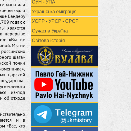
ОУН - УПА
 гетмана или
ние вызвало
Українська еміграція
еще Бандеру
УСРР - УРСР - СРСР
1709 годах с
пы является
Сучасна Україна
 в перерыве
мол: «Вы же
Світова історія
аиной. Мы не
 российских
арного шага»
нской точки
изменника»,
ма» царской
осударства-
угнетаемого
ься из-под
ли об отходе
йствительно
ляется и в
ом «Все, кто