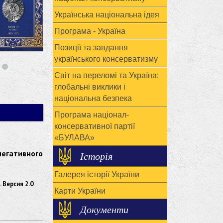
Українська національна ідея
Програма - Україна
Позиції та завдання
українського консерватизму
Світ на переломі та Україна:
глобальні виклики і
національна безпека
Програма націонал-
консервативної партії
«БУЛАВА»
негативного
Історія
Галерея історії України
 Версия 2.0
Карти України
Документи