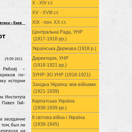
X - XIV ст.
XV - XVIII ст.
ХІХ - поч. ХХ ст.
егион – Киев
Центральна Рада, УНР
от
(1917-1918 рр.)
Українська Держава (1918 р.)
Директорія, УНР
29.09.2011
(1918-1921 рр.)
 Рябов) –
ториков по-
ЗУНР-ЗО УНР (1918-1921)
вку истории
Західна Україна: між війнами
(1921-1939)
ик Института
Карпатська Україна
 Павел Гай-
(1938-1939 рр.)
ІІ світова війна і Україна
а заседание
 том, был ли
(1939-1945)
перехода на