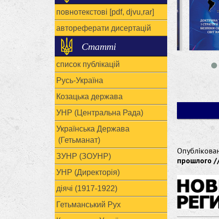
повнотекстові [pdf, djvu,rar]
автореферати дисертацій
Статті
список публікацій
Русь-Україна
Козацька держава
УНР (Центральна Рада)
Українська Держава
(Гетьманат)
Опублікова
ЗУНР (ЗОУНР)
прошлого //
УНР (Директорія)
діячі (1917-1922)
Гетьманський Рух