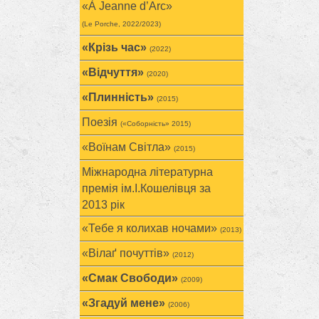
«À Jeanne d’Arc»
(Le Porche, 2022/2023)
«Крізь час»
(2022)
«Відчуття»
(2020)
«Плинність»
(2015)
Поезія
(«Соборність» 2015)
«Воїнам Cвітла»
(2015)
Міжнародна літературна
премія ім.І.Кошелівця за
2013 рік
«Тебе я колихав ночами»
(2013)
«Вілаґ почуттів»
(2012)
«Смак Свободи»
(2009)
«Згадуй мене»
(2006)