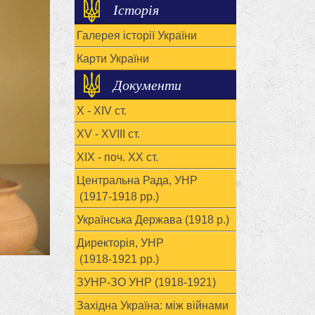
Історія
Галерея історії України
Карти України
Документи
X - XIV ст.
XV - XVIII ст.
ХІХ - поч. ХХ ст.
Центральна Рада, УНР
(1917-1918 рр.)
Українська Держава (1918 р.)
Директорія, УНР
(1918-1921 рр.)
ЗУНР-ЗО УНР (1918-1921)
Західна Україна: між війнами