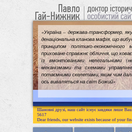
Павло
доктор істори
Гай-Нижник
особистий сай
«Україна – держава-трансформер, як
денаціональна кланова мафія, що вибуд
принципом політико-економічного 
приховане справжнє обличчя, що ховає
із вмонтованими нелегальними (н
механізмами та схемами управлінн
потаємними скелетами, яким чим далі т
ось виваляться на світ Божий»
Шановні друзі, наш сайт існує завдяки лише Ваш
5617
Dear friends, our website exists because of your f