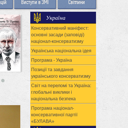
ацій
Виступи в ЗМІ
Світлини
Україна
Консервативний маніфест:
основні засади (заповіді)
націонал-консерватизму
Українська національна ідея
Програма - Україна
Позиції та завдання
українського консерватизму
Світ на переломі та Україна:
глобальні виклики і
національна безпека
Програма націонал-
консервативної партії
«БУЛАВА»