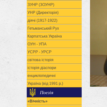
ЗУНР (ЗОУНР)
УНР (Директорія)
діячі (1917-1922)
Гетьманський Рух
Карпатська Україна
ОУН - УПА
УСРР - УРСР
світова історія
історія діаспори
енциклопедичні
Україна (від 1991 р.)
Поезія
«Вічність»