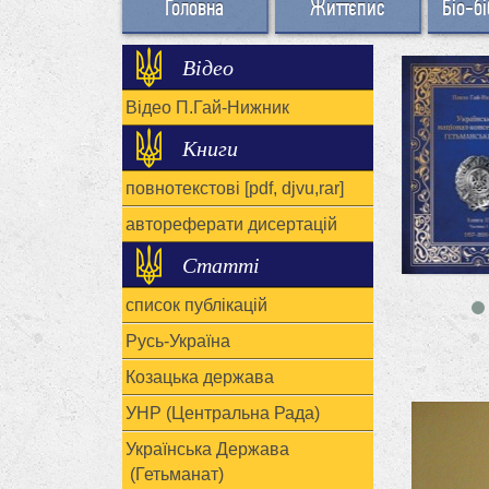
Головна
Життєпис
Біо-бі
Відео
Відео П.Гай-Нижник
Книги
повнотекстові [pdf, djvu,rar]
автореферати дисертацій
Статті
список публікацій
Русь-Україна
Козацька держава
УНР (Центральна Рада)
Українська Держава
(Гетьманат)