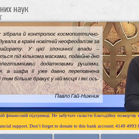
чних наук
т
у зібрала й контролює космополітично-
увала в країні новітній неофеодалізм за
майорату. У цієї злочинної влади –
ться під кількома масками, подвійне дно
елегітимними) додатковими рушіями,
я, а шафа її уже давно переповнена
им більше бракує у ній місця і які ось-
Павло Гай-Нижник
ій фінансовій підтримці. Не забутьте скласти благодійну пожертву
inancial support. Don’t forget to donate to this bank account: 4149 499