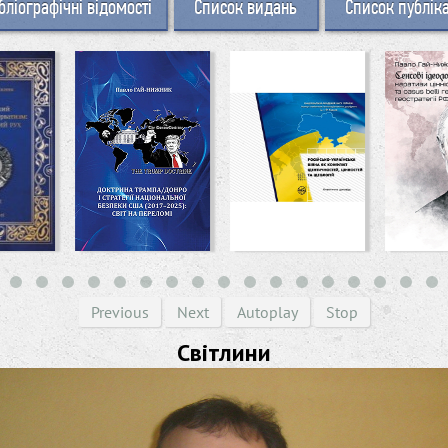
бліографічні відомості
Список видань
Список публік
Previous
Next
Autoplay
Stop
Світлини