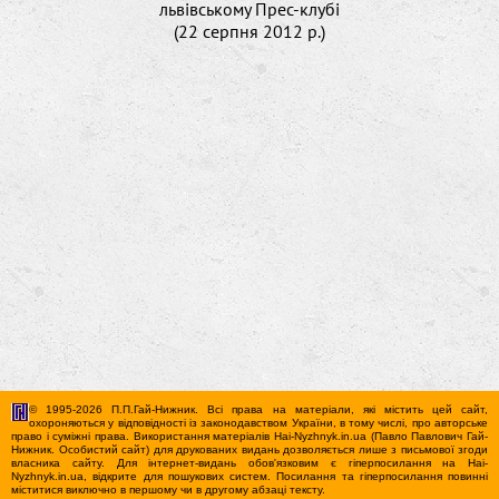
львівському Прес-клубі
(22 серпня 2012 р.)
© 1995-2026 П.П.Гай-Нижник. Всі права на матеріали, які містить цей сайт,
охороняються у відповідності із законодавством України, в тому числі, про авторське
право і суміжні права. Використання матерiалiв Hai-Nyzhnyk.in.ua (Павло Павлович Гай-
Нижник. Особистий сайт) для друкованих видань дозволяється лише з письмової згоди
власника сайту. Для iнтернет-видань обов'язковим є гiперпосилання на Hai-
Nyzhnyk.in.ua, відкрите для пошукових систем. Посилання та гіперпосилання повинні
міститися виключно в першому чи в другому абзаці тексту.