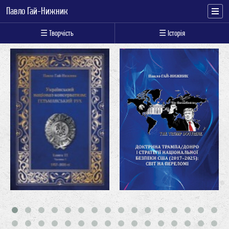
Павло Гай-Нижник
☰ Творчість
☰ Історія