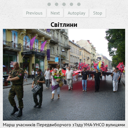
Previous
Next
Autoplay
Stop
Світлини
Марш учасників Передвиборчого з'їзду УНА-УНСО вулицями